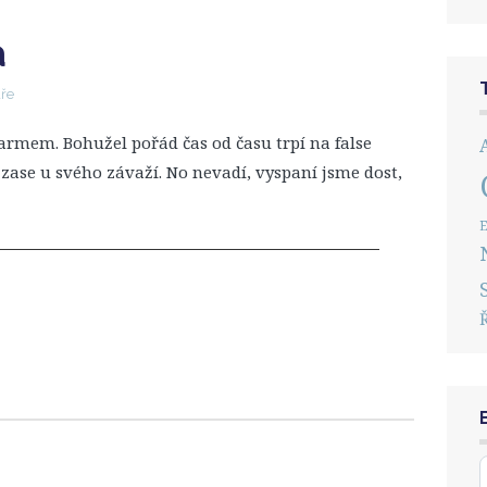
a
ře
rmem. Bohužel pořád čas od času trpí na false
a zase u svého závaží. No nevadí, vyspaní jsme dost,
E