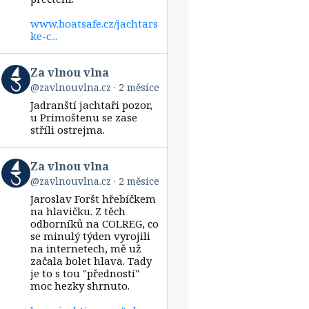
www.boatsafe.cz/jachtars
ke-c...
View
Za vlnou vlna
post
@zavlnouvlna.cz
2 měsíce
by
Jadranští jachtaři pozor,
Za
vlnou
u Primoštenu se zase
vlna
stříli ostrejma.
on
Bluesky
View
Za vlnou vlna
post
@zavlnouvlna.cz
2 měsíce
by
Jaroslav Foršt hřebíčkem
Za
vlnou
na hlavičku. Z těch
vlna
odborníků na COLREG, co
on
se minulý týden vyrojili
Bluesky
na internetech, mě už
začala bolet hlava. Tady
je to s tou "předností"
moc hezky shrnuto.