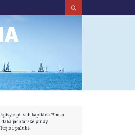
NA
Zápisy z plaveb kapitána Hooka
a další jachtařské pindy.
Vítej na palubě.