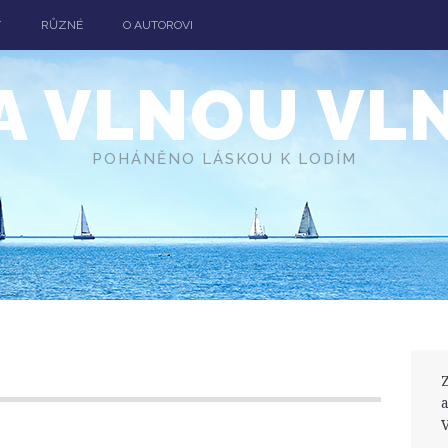
T
RŮZNÉ
O AUTOROVI
A VLNOU VL
POHÁNĚNO LÁSKOU K LODÍM