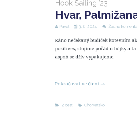
Hook Sailing ’23
Hvar, Palmižan
Pavel
3. 6. 2024
Žádné komentá
Ráno nečekaný budíček kotevním ala
positives, stojíme pořád u bójky a t
aspoň se dřív vypakujeme.
Pokračovat ve čtení
→
Z cest
Chorvatsko