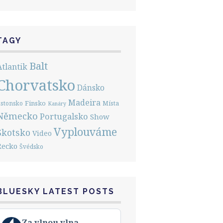
TAGY
Balt
Atlantik
Chorvatsko
Dánsko
Madeira
Finsko
stonsko
Místa
Kanáry
Německo
Portugalsko
Show
Vyplouváme
Skotsko
Video
Řecko
Švédsko
BLUESKY LATEST POSTS
View
Za vlnou vlna