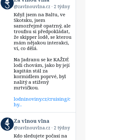
post
@zavlnouvlna.cz
2 týdny
by
Když jsem na Baltu, ve
Za
vlnou
Skotsku, jsem
vlna
samozřejmě opatrný, ale
on
troufnu si předpokládat,
Bluesky
že skipper lodě, se kterou
mám nějakou interakci,
ví, co dělá.
Na Jadranu se ke KAŽDÉ
lodi chovám, jako by její
kapitán stál za
kormidlem poprvé, byl
nalitý a stižený
mrtvičkou.
lodninoviny.cz/cruising/c
hy...
View
Za vlnou vlna
post
@zavlnouvlna.cz
2 týdny
by
Kdo sledujete počasí na
Za