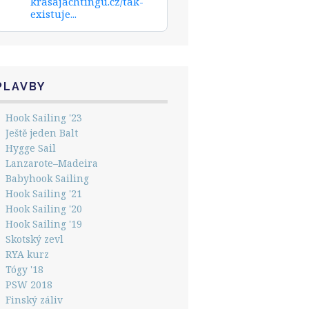
krasajachtingu.cz/tak-
existuje...
PLAVBY
Hook Sailing '23
Ještě jeden Balt
Hygge Sail
Lanzarote–Madeira
Babyhook Sailing
Hook Sailing '21
Hook Sailing '20
Hook Sailing '19
Skotský zevl
RYA kurz
Tógy '18
PSW 2018
Finský záliv