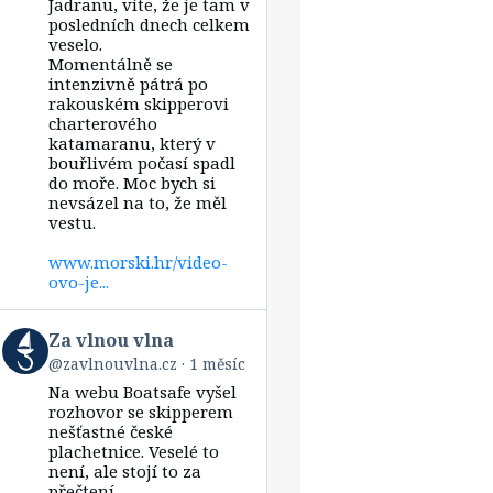
vlnou
Jadranu, víte, že je tam v
vlna
posledních dnech celkem
on
veselo.
Bluesky
Momentálně se
intenzivně pátrá po
rakouském skipperovi
charterového
katamaranu, který v
bouřlivém počasí spadl
do moře. Moc bych si
nevsázel na to, že měl
vestu.
www.morski.hr/video-
ovo-je...
View
Za vlnou vlna
post
@zavlnouvlna.cz
1 měsíc
by
Na webu Boatsafe vyšel
Za
vlnou
rozhovor se skipperem
vlna
nešťastné české
on
plachetnice. Veselé to
Bluesky
není, ale stojí to za
přečtení.