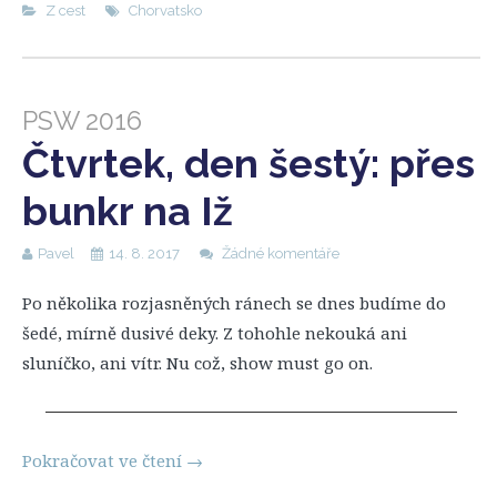
Z cest
Chorvatsko
PSW 2016
Čtvrtek, den šestý: přes
bunkr na Iž
Pavel
14. 8. 2017
Žádné komentáře
Po několika rozjasněných ránech se dnes budíme do
šedé, mírně dusivé deky. Z tohohle nekouká ani
sluníčko, ani vítr. Nu což, show must go on.
Pokračovat ve čtení
→