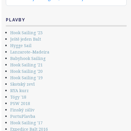
PLAVBY
Hook Sailing '23
Ještě jeden Balt
Hygge Sail
Lanzarote–Madeira
Babyhook Sailing
Hook Sailing '21
Hook Sailing '20
Hook Sailing '19
Skotský zevl
RYA kurz
Tógy '18
PSW 2018
Finský záliv
PortuPlavba
Hook Sailing '17
Expedice Balt 2016