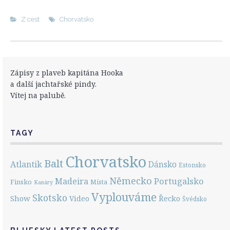
Z cest
Chorvatsko
Zápisy z plaveb kapitána Hooka
a další jachtařské pindy.
Vítej na palubě.
TAGY
Chorvatsko
Balt
Atlantik
Dánsko
Estonsko
Německo
Portugalsko
Madeira
Finsko
Místa
Kanáry
Vyplouváme
Skotsko
Show
Řecko
Video
Švédsko