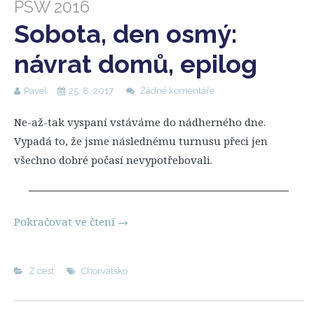
PSW 2016
Sobota, den osmý:
návrat domů, epilog
Pavel
25. 8. 2017
Žádné komentáře
Ne-až-tak vyspaní vstáváme do nádherného dne.
Vypadá to, že jsme následnému turnusu přeci jen
všechno dobré počasí nevypotřebovali.
Pokračovat ve čtení
→
Z cest
Chorvatsko