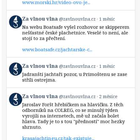
www.morski.hr/video-ovo-je...
View
Za vlnou vlna
@zavlnouvlna.cz
1 měsíc
post
Na webu Boatsafe vyšel rozhovor se skipperem
by
nešťastné české plachetnice. Veselé to není, ale
Za
stojí to za přečtení.
vlnou
vlna
www.boatsafe.cz/jachtarske-c...
on
Bluesky
View
Za vlnou vlna
@zavlnouvlna.cz
1 měsíc
post
Jadranští jachtaři pozor, u Primoštenu se zase
by
stříli ostrejma.
Za
vlnou
vlna
View
Za vlnou vlna
@zavlnouvlna.cz
2 měsíce
on
post
Bluesky
Jaroslav Foršt hřebíčkem na hlavičku. Z těch
by
odborníků na COLREG, co se minulý týden
Za
vyrojili na internetech, mě už začala bolet
vlnou
hlava. Tady je to s tou "předností" moc hezky
vlna
shrnuto.
on
Bluesky
krasajachtingu.cz/tak-existuje...