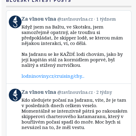
BLUESKY LATEST POSTS
View
Za vlnou vlna
@zavlnouvlna.cz
1 týdnem
post
Když jsem na Baltu, ve Skotsku, jsem
by
samozřejmě opatrný, ale troufnu si
Za
předpokládat, že skipper lodě, se kterou mám
vlnou
nějakou interakci, ví, co dělá.
vlna
on
Bluesky
Na Jadranu se ke KAŽDÉ lodi chovám, jako by
její kapitán stál za kormidlem poprvé, byl
nalitý a stižený mrtvičkou.
lodninoviny.cz/cruising/chy...
View
Za vlnou vlna
@zavlnouvlna.cz
2 týdny
post
Kdo sledujete počasí na Jadranu, víte, že je tam
by
v posledních dnech celkem veselo.
Za
Momentálně se intenzivně pátrá po rakouském
vlnou
skipperovi charterového katamaranu, který v
vlna
bouřlivém počasí spadl do moře. Moc bych si
on
Bluesky
nevsázel na to, že měl vestu.