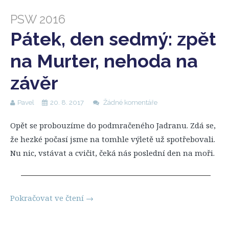
PSW 2016
Pátek, den sedmý: zpět
na Murter, nehoda na
závěr
Pavel
20. 8. 2017
Žádné komentáře
Opět se probouzíme do podmračeného Jadranu. Zdá se,
že hezké počasí jsme na tomhle výletě už spotřebovali.
Nu nic, vstávat a cvičit, čeká nás poslední den na moři.
Pokračovat ve čtení
→