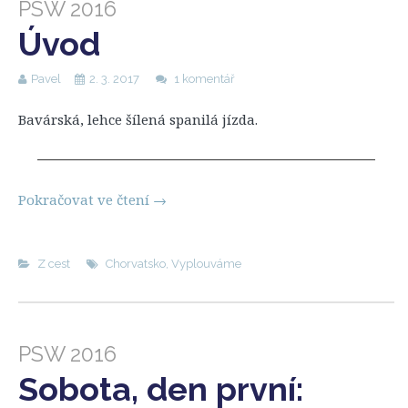
PSW 2016
Úvod
Pavel
2. 3. 2017
1 komentář
Bavárská, lehce šílená spanilá jízda.
Pokračovat ve čtení
→
Z cest
Chorvatsko
,
Vyplouváme
PSW 2016
Sobota, den první: