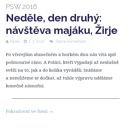
PSW 2016
Neděle, den druhý:
návštěva majáku, Žirje
Pavel
2. 3. 2017
Žádné komentáře
Po včerejším slunečném a horkém dnu nás vítá spíš
pošmourné ráno. A Poláci, kteří vypadají až neslušně
svěží na to, jak a do kolika vyváděli. Snídáme
a nemůžeme se dočkat, až tuhle výpravu uděláme
konečně námořní.
Pokračovat ve čtení
→