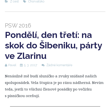
Z cest
Chorvatsko
PSW 2016
Pondělí, den třetí: na
skok do Šibeniku, párty
ve Zlarinu
Pavel
5. 3. 2017
Žádné komentáře
Nenásilně mě budí sluníčko a zvuky snídaně našich
spoluposádek. Vela Stupica je po ránu nádherná. Nevím
teda, jestli to všichni členové posádky po večírku
s písničkou oceňují.