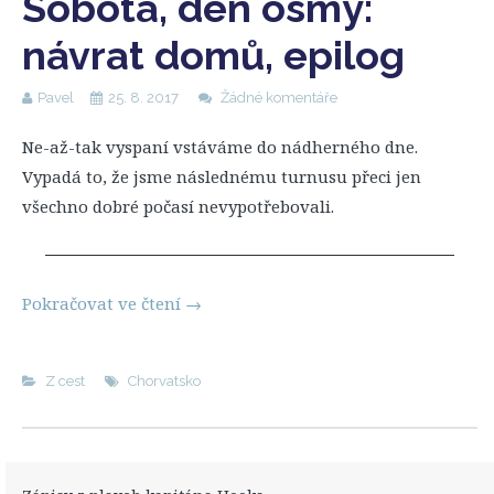
Sobota, den osmý:
návrat domů, epilog
Pavel
25. 8. 2017
Žádné komentáře
Ne-až-tak vyspaní vstáváme do nádherného dne.
Vypadá to, že jsme následnému turnusu přeci jen
všechno dobré počasí nevypotřebovali.
Pokračovat ve čtení
→
Z cest
Chorvatsko