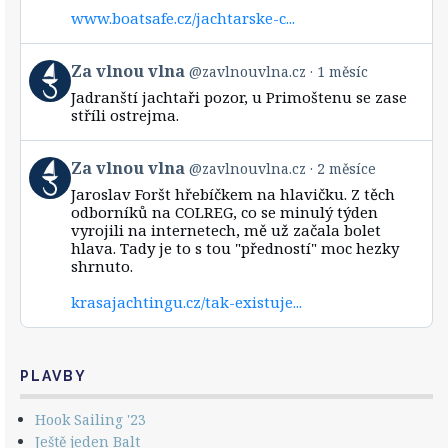
vlna
www.boatsafe.cz/jachtarske-c...
on
Bluesky
View
Za vlnou vlna
@zavlnouvlna.cz
1 měsíc
post
Jadranští jachtaři pozor, u Primoštenu se zase
by
stříli ostrejma.
Za
vlnou
vlna
View
Za vlnou vlna
@zavlnouvlna.cz
2 měsíce
on
post
Bluesky
Jaroslav Foršt hřebíčkem na hlavičku. Z těch
by
odborníků na COLREG, co se minulý týden
Za
vyrojili na internetech, mě už začala bolet
vlnou
hlava. Tady je to s tou "předností" moc hezky
vlna
shrnuto.
on
Bluesky
krasajachtingu.cz/tak-existuje...
PLAVBY
Hook Sailing '23
Ještě jeden Balt