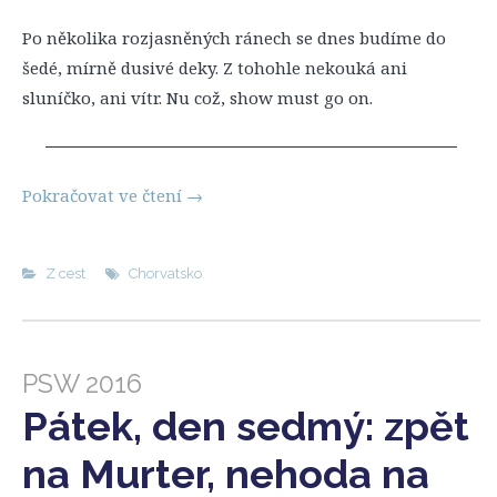
Po několika rozjasněných ránech se dnes budíme do
šedé, mírně dusivé deky. Z tohohle nekouká ani
sluníčko, ani vítr. Nu což, show must go on.
Pokračovat ve čtení
→
Z cest
Chorvatsko
PSW 2016
Pátek, den sedmý: zpět
na Murter, nehoda na