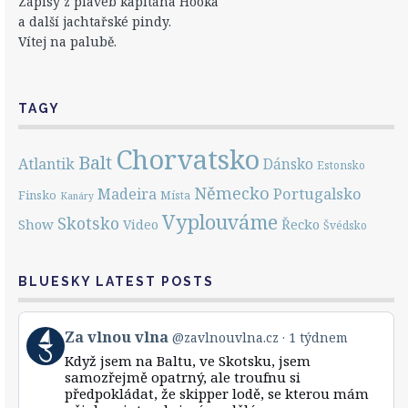
Zápisy z plaveb kapitána Hooka
a další jachtařské pindy.
Vítej na palubě.
TAGY
Chorvatsko
Balt
Atlantik
Dánsko
Estonsko
Německo
Portugalsko
Madeira
Finsko
Místa
Kanáry
Vyplouváme
Skotsko
Show
Řecko
Video
Švédsko
BLUESKY LATEST POSTS
View
Za vlnou vlna
@zavlnouvlna.cz
1 týdnem
post
Když jsem na Baltu, ve Skotsku, jsem
by
samozřejmě opatrný, ale troufnu si
Za
předpokládat, že skipper lodě, se kterou mám
vlnou