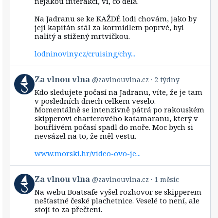
nějakou interakci, ví, co dělá.
vlna
on
Bluesky
Na Jadranu se ke KAŽDÉ lodi chovám, jako by
její kapitán stál za kormidlem poprvé, byl
nalitý a stižený mrtvičkou.
lodninoviny.cz/cruising/chy...
View
Za vlnou vlna
@zavlnouvlna.cz
2 týdny
post
Kdo sledujete počasí na Jadranu, víte, že je tam
by
v posledních dnech celkem veselo.
Za
Momentálně se intenzivně pátrá po rakouském
vlnou
skipperovi charterového katamaranu, který v
vlna
bouřlivém počasí spadl do moře. Moc bych si
on
Bluesky
nevsázel na to, že měl vestu.
www.morski.hr/video-ovo-je...
View
Za vlnou vlna
@zavlnouvlna.cz
1 měsíc
post
Na webu Boatsafe vyšel rozhovor se skipperem
by
nešťastné české plachetnice. Veselé to není, ale
Za
stojí to za přečtení.
vlnou