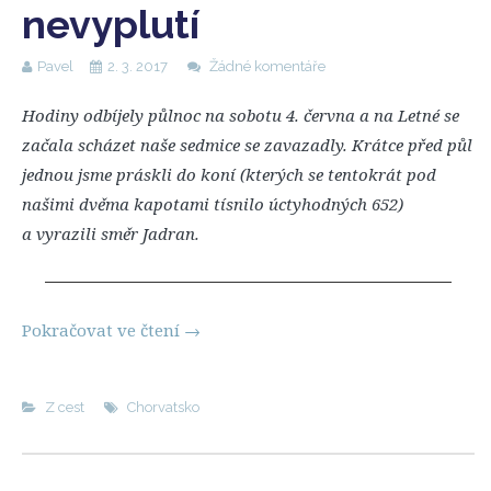
nevyplutí
Pavel
2. 3. 2017
Žádné komentáře
Hodiny odbíjely půlnoc na sobotu 4. června a na Letné se
začala scházet naše sedmice se zavazadly. Krátce před půl
jednou jsme práskli do koní (kterých se tentokrát pod
našimi dvěma kapotami tísnilo úctyhodných 652)
a vyrazili směr Jadran.
Pokračovat ve čtení
→
Z cest
Chorvatsko