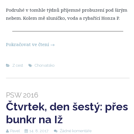
Podruhé v tomhle týdnů příjemné probuzení pod širým
nebem. Kolem mě sluníčko, voda a rybařící Honza P.
Pokračovat ve čtení
→
Z cest
Chorvatsko
PSW 2016
Čtvrtek, den šestý: přes
bunkr na Iž
Pavel
14. 8. 2017
Žádné komentáře