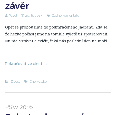
závěr
Pavel
20. 8. 2017
Žádné komentáře
Opět se probouzíme do podmračeného Jadranu. Zdá se,
že hezké počasí jsme na tomhle výletě už spotřebovali.
Nu nic, vstávat a cvičit, čeká nás poslední den na moři.
Pokračovat ve čtení
→
Z cest
Chorvatsko
PSW 2016