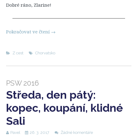
Dobré ráno, Zlarine!
Pokračovat ve čtení
→
Z cest
Chorvatsko
PSW 2016
Středa, den pátý:
kopec, koupání, klidné
Sali
Pavel
26. 3. 2017
Žádné komentáře