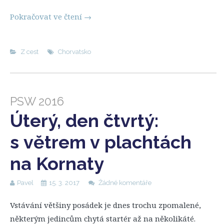
Pokračovat ve čtení
→
Z cest
Chorvatsko
PSW 2016
Úterý, den čtvrtý:
s větrem v plachtách
na Kornaty
Pavel
15. 3. 2017
Žádné komentáře
Vstávání většiny posádek je dnes trochu zpomalené,
některým jedincům chytá startér až na několikáté.