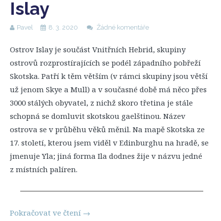
Islay
Pavel
8. 3. 2020
Žádné komentáře
Ostrov Islay je součást Vnitřních Hebrid, skupiny
ostrovů rozprostírajících se podél západního pobřeží
Skotska. Patří k těm větším (v rámci skupiny jsou větší
už jenom Skye a Mull) a v současné době má něco přes
3000 stálých obyvatel, z nichž skoro třetina je stále
schopná se domluvit skotskou gaelštinou. Název
ostrova se v průběhu věků měnil. Na mapě Skotska ze
17. století, kterou jsem viděl v Edinburghu na hradě, se
jmenuje Yla; jiná forma Ila dodnes žije v názvu jedné
z místních palíren.
Pokračovat ve čtení
→