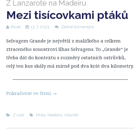
Z Lanzarote na Madeiru
Mezi tisícovkami ptáků
Pavel
13. 7. 2023
Žádné komentáře
Selvagem Grande je největší z maličkého a celkem
ztraceného souostroví Ilhas Selvagens. To „Grande“ je
třeba dát do kontextu s rozměry ostatních ostrůvků,
celý ten kus skály má mírně pod dva krát dva kilometry.
Pokračovat ve čtení
→
Z cest
Místa
,
Madeira
,
Atlantik