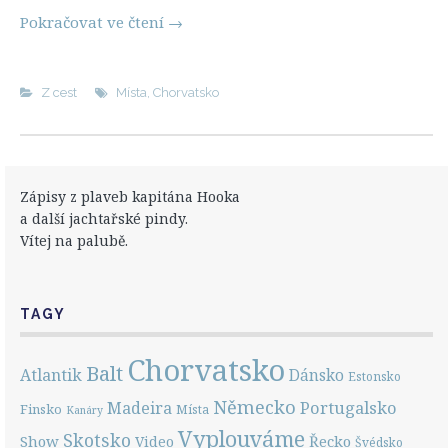
Pokračovat ve čtení
→
Z cest
Místa
,
Chorvatsko
Zápisy z plaveb kapitána Hooka
a další jachtařské pindy.
Vítej na palubě.
TAGY
Chorvatsko
Balt
Atlantik
Dánsko
Estonsko
Německo
Portugalsko
Madeira
Finsko
Místa
Kanáry
Vyplouváme
Skotsko
Show
Řecko
Video
Švédsko