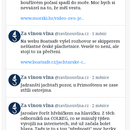
bouřlivém počasí spadl do moře. Moc bych si
on
Bluesky
nevsázel na to, že měl vestu.
www.morski.hr/video-ovo-je...
View
Za vlnou vlna
@zavlnouvlna.cz
1 měsíc
post
Na webu Boatsafe vyšel rozhovor se skipperem
by
nešťastné české plachetnice. Veselé to není, ale
Za
stojí to za přečtení.
vlnou
vlna
www.boatsafe.cz/jachtarske-c...
on
Bluesky
View
Za vlnou vlna
@zavlnouvlna.cz
2 měsíce
post
Jadranští jachtaři pozor, u Primoštenu se zase
by
stříli ostrejma.
Za
vlnou
vlna
View
Za vlnou vlna
@zavlnouvlna.cz
2 měsíce
on
post
Bluesky
Jaroslav Foršt hřebíčkem na hlavičku. Z těch
by
odborníků na COLREG, co se minulý týden
Za
vyrojili na internetech, mě už začala bolet
vlnou
hlava. Tady je to s tou "předností" moc hezky
vlna