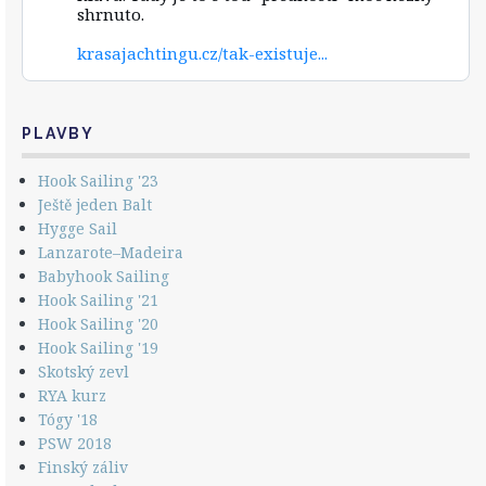
shrnuto.
on
Bluesky
krasajachtingu.cz/tak-existuje...
PLAVBY
Hook Sailing '23
Ještě jeden Balt
Hygge Sail
Lanzarote–Madeira
Babyhook Sailing
Hook Sailing '21
Hook Sailing '20
Hook Sailing '19
Skotský zevl
RYA kurz
Tógy '18
PSW 2018
Finský záliv