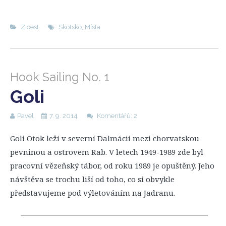
Z cest
Skotsko
,
Místa
Hook Sailing No. 1
Goli
Pavel
7. 9. 2014
Komentářů: 2
Goli Otok leží v severní Dalmácii mezi chorvatskou
pevninou a ostrovem Rab. V letech 1949-1989 zde byl
pracovní vězeňský tábor, od roku 1989 je opuštěný. Jeho
návštěva se trochu liší od toho, co si obvykle
představujeme pod výletováním na Jadranu.