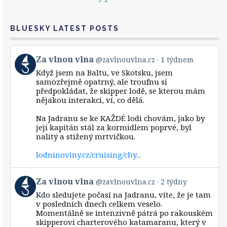
BLUESKY LATEST POSTS
View
Za vlnou vlna
@zavlnouvlna.cz
1 týdnem
post
Když jsem na Baltu, ve Skotsku, jsem
by
samozřejmě opatrný, ale troufnu si
Za
předpokládat, že skipper lodě, se kterou mám
vlnou
nějakou interakci, ví, co dělá.
vlna
on
Bluesky
Na Jadranu se ke KAŽDÉ lodi chovám, jako by
její kapitán stál za kormidlem poprvé, byl
nalitý a stižený mrtvičkou.
lodninoviny.cz/cruising/chy...
View
Za vlnou vlna
@zavlnouvlna.cz
2 týdny
post
Kdo sledujete počasí na Jadranu, víte, že je tam
by
v posledních dnech celkem veselo.
Za
Momentálně se intenzivně pátrá po rakouském
vlnou
skipperovi charterového katamaranu, který v
vlna