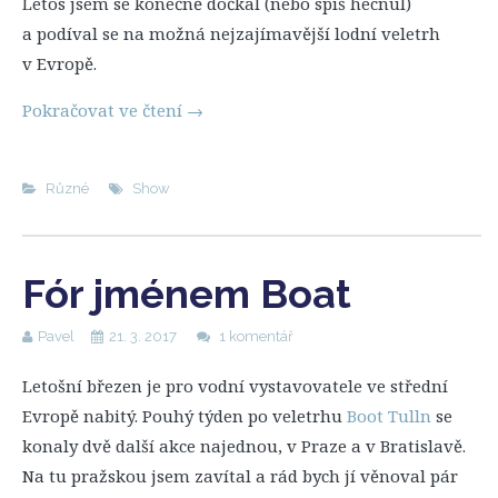
Letos jsem se konečně dočkal (nebo spíš hecnul)
a podíval se na možná nejzajímavější lodní veletrh
v Evropě.
Pokračovat ve čtení
→
Různé
Show
Fór jménem Boat
Pavel
21. 3. 2017
1 komentář
Letošní březen je pro vodní vystavovatele ve střední
Evropě nabitý. Pouhý týden po veletrhu
Boot Tulln
se
konaly dvě další akce najednou, v Praze a v Bratislavě.
Na tu pražskou jsem zavítal a rád bych jí věnoval pár