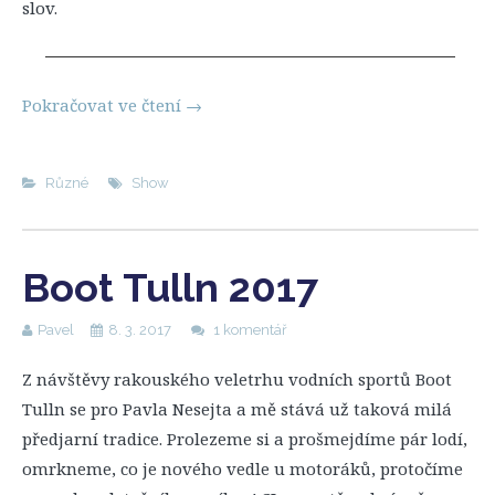
slov.
Pokračovat ve čtení
→
Různé
Show
Boot Tulln 2017
Pavel
8. 3. 2017
1 komentář
Z návštěvy rakouského veletrhu vodních sportů Boot
Tulln se pro Pavla Nesejta a mě stává už taková milá
předjarní tradice. Prolezeme si a prošmejdíme pár lodí,
omrkneme, co je nového vedle u motoráků, protočíme