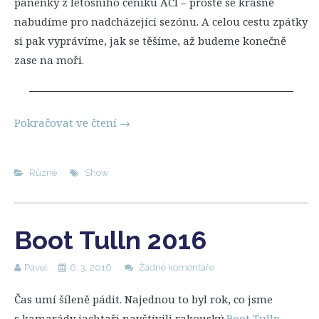
panenky z letošního ceníku ACI – prostě se krásně
nabudíme pro nadcházející sezónu. A celou cestu zpátky
si pak vyprávíme, jak se těšíme, až budeme konečně
zase na moři.
Pokračovat ve čtení
→
Různé
Show
Boot Tulln 2016
Pavel
6. 3. 2016
Žádné komentáře
Čas umí šíleně pádit. Najednou to byl rok, co jsme
s kamarády jachtaři navštívili rakouský
Boot Tulln
.