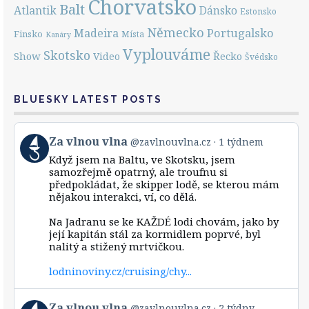
Chorvatsko
Balt
Atlantik
Dánsko
Estonsko
Německo
Portugalsko
Madeira
Finsko
Místa
Kanáry
Vyplouváme
Skotsko
Show
Řecko
Video
Švédsko
BLUESKY LATEST POSTS
View
Za vlnou vlna
@zavlnouvlna.cz
1 týdnem
post
Když jsem na Baltu, ve Skotsku, jsem
by
samozřejmě opatrný, ale troufnu si
Za
předpokládat, že skipper lodě, se kterou mám
vlnou
nějakou interakci, ví, co dělá.
vlna
on
Bluesky
Na Jadranu se ke KAŽDÉ lodi chovám, jako by
její kapitán stál za kormidlem poprvé, byl
nalitý a stižený mrtvičkou.
lodninoviny.cz/cruising/chy...
View
Za vlnou vlna
@zavlnouvlna.cz
2 týdny