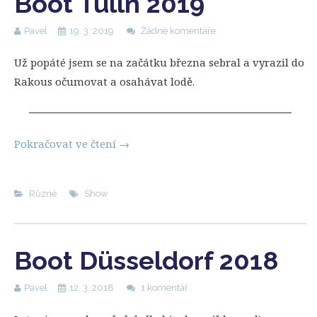
Boot Tulln 2019
Pavel
19. 3. 2019
Žádné komentáře
Už popáté jsem se na začátku března sebral a vyrazil do
Rakous očumovat a osahávat lodě.
Pokračovat ve čtení
→
Různé
Show
Boot Düsseldorf 2018
Pavel
12. 3. 2018
1 komentář