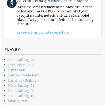
Za vlnou vlna
@zavlnouvlna.cz
2 měsíce
on
post
Bluesky
Jaroslav Foršt hřebíčkem na hlavičku. Z těch
by
odborníků na COLREG, co se minulý týden
Za
vyrojili na internetech, mě už začala bolet
vlnou
hlava. Tady je to s tou "předností" moc hezky
vlna
shrnuto.
on
Bluesky
krasajachtingu.cz/tak-existuje...
PLAVBY
Hook Sailing '23
Ještě jeden Balt
Hygge Sail
Lanzarote–Madeira
Babyhook Sailing
Hook Sailing '21
Hook Sailing '20
Hook Sailing '19
Skotský zevl