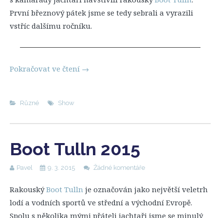
První březnový pátek jsme se tedy sebrali a vyrazili
vstříc dalšímu ročníku.
Pokračovat ve čtení
→
Různé
Show
Boot Tulln 2015
Pavel
9. 3. 2015
Žádné komentáře
Rakouský
Boot Tulln
je označován jako největší veletrh
lodí a vodních sportů ve střední a východní Evropě.
Spolu s několika mými přáteli jachtaři jsme se minulý