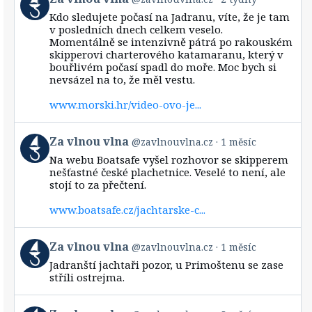
post
Kdo sledujete počasí na Jadranu, víte, že je tam
by
v posledních dnech celkem veselo.
Za
Momentálně se intenzivně pátrá po rakouském
vlnou
skipperovi charterového katamaranu, který v
vlna
bouřlivém počasí spadl do moře. Moc bych si
on
Bluesky
nevsázel na to, že měl vestu.
www.morski.hr/video-ovo-je...
View
Za vlnou vlna
@zavlnouvlna.cz
1 měsíc
post
Na webu Boatsafe vyšel rozhovor se skipperem
by
nešťastné české plachetnice. Veselé to není, ale
Za
stojí to za přečtení.
vlnou
vlna
www.boatsafe.cz/jachtarske-c...
on
Bluesky
View
Za vlnou vlna
@zavlnouvlna.cz
1 měsíc
post
Jadranští jachtaři pozor, u Primoštenu se zase
by
stříli ostrejma.
Za
vlnou
vlna
View