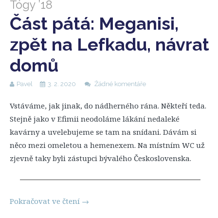
Tógy ’18
Část pátá: Meganisi,
zpět na Lefkadu, návrat
domů
Pavel
3. 2. 2020
Žádné komentáře
Vstáváme, jak jinak, do nádherného rána. Někteří teda.
Stejně jako v Efimii neodoláme lákání nedaleké
kavárny a uvelebujeme se tam na snídani. Dávám si
něco mezi omeletou a hemenexem. Na místním WC už
zjevně taky byli zástupci bývalého Československa.
Pokračovat ve čtení
→