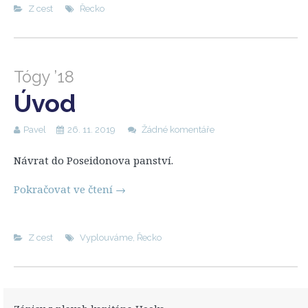
Z cest
Řecko
Tógy ’18
Úvod
Pavel
26. 11. 2019
Žádné komentáře
Návrat do Poseidonova panství.
Pokračovat ve čtení
→
Z cest
Vyplouváme
,
Řecko