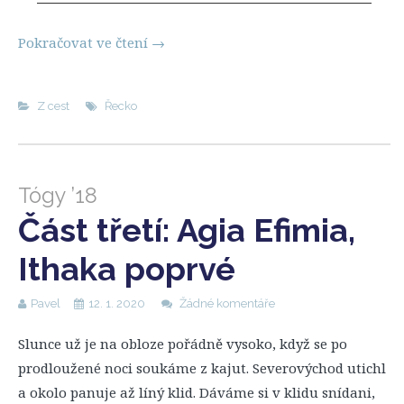
Pokračovat ve čtení
→
Z cest
Řecko
Tógy ’18
Část třetí: Agia Efimia,
Ithaka poprvé
Pavel
12. 1. 2020
Žádné komentáře
Slunce už je na obloze pořádně vysoko, když se po
prodloužené noci soukáme z kajut. Severovýchod utichl
a okolo panuje až líný klid. Dáváme si v klidu snídani,