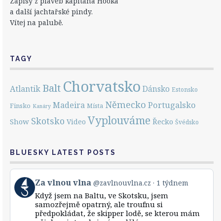
Zápisy z plaveb kapitána Hooka
a další jachtařské pindy.
Vítej na palubě.
TAGY
Chorvatsko
Balt
Atlantik
Dánsko
Estonsko
Německo
Portugalsko
Madeira
Finsko
Místa
Kanáry
Vyplouváme
Skotsko
Show
Řecko
Video
Švédsko
BLUESKY LATEST POSTS
View
Za vlnou vlna
@zavlnouvlna.cz
1 týdnem
post
Když jsem na Baltu, ve Skotsku, jsem
by
samozřejmě opatrný, ale troufnu si
Za
předpokládat, že skipper lodě, se kterou mám
vlnou