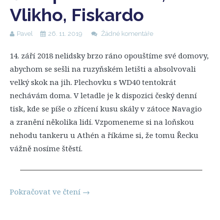
Vlikho, Fiskardo
Pavel
26. 11. 2019
Žádné komentáře
14. září 2018 nelidsky brzo ráno opouštíme své domovy,
abychom se sešli na ruzyňském letišti a absolvovali
velký skok na jih. Plechovku s WD40 tentokrát
nechávám doma. V letadle je k dispozici český denní
tisk, kde se píše o zřícení kusu skály v zátoce Navagio
a zranění několika lidí. Vzpomeneme si na loňskou
nehodu tankeru u Athén a říkáme si, že tomu Řecku
vážně nosíme štěstí.
Pokračovat ve čtení
→