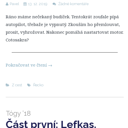
Pavel
13. 12. 2019
Žádné komentáře
Ráno máme nečekaný budíček. Tentokrát zoufale pípá
autopilot, třebaže je vypnutý. Zkouším ho přemlouvat,
prosit, vyhrožovat. Nakonec pomáhá nastartovat motor.
Cotosakra?
Pokračovat ve čtení
→
Z cest
Řecko
Tógy ’18
Část první: Lefkas,