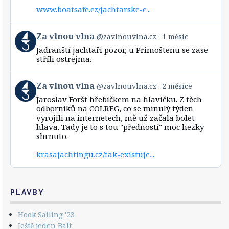
vlna
www.boatsafe.cz/jachtarske-c...
on
Bluesky
View
Za vlnou vlna
@zavlnouvlna.cz
1 měsíc
post
Jadranští jachtaři pozor, u Primoštenu se zase
by
stříli ostrejma.
Za
vlnou
vlna
View
Za vlnou vlna
@zavlnouvlna.cz
2 měsíce
on
post
Bluesky
Jaroslav Foršt hřebíčkem na hlavičku. Z těch
by
odborníků na COLREG, co se minulý týden
Za
vyrojili na internetech, mě už začala bolet
vlnou
hlava. Tady je to s tou "předností" moc hezky
vlna
shrnuto.
on
Bluesky
krasajachtingu.cz/tak-existuje...
PLAVBY
Hook Sailing '23
Ještě jeden Balt