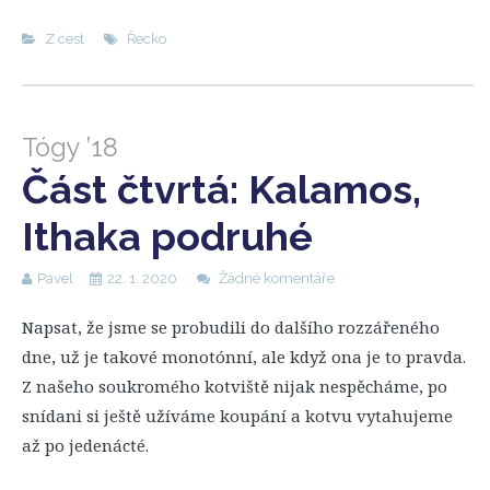
Z cest
Řecko
Tógy ’18
Část čtvrtá: Kalamos,
Ithaka podruhé
Pavel
22. 1. 2020
Žádné komentáře
Napsat, že jsme se probudili do dalšího rozzářeného
dne, už je takové monotónní, ale když ona je to pravda.
Z našeho soukromého kotviště nijak nespěcháme, po
snídani si ještě užíváme koupání a kotvu vytahujeme
až po jedenácté.