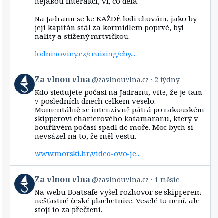
nějakou interakci, ví, co dělá.
vlna
on
Bluesky
Na Jadranu se ke KAŽDÉ lodi chovám, jako by
její kapitán stál za kormidlem poprvé, byl
nalitý a stižený mrtvičkou.
lodninoviny.cz/cruising/chy...
View
Za vlnou vlna
@zavlnouvlna.cz
2 týdny
post
Kdo sledujete počasí na Jadranu, víte, že je tam
by
v posledních dnech celkem veselo.
Za
Momentálně se intenzivně pátrá po rakouském
vlnou
skipperovi charterového katamaranu, který v
vlna
bouřlivém počasí spadl do moře. Moc bych si
on
Bluesky
nevsázel na to, že měl vestu.
www.morski.hr/video-ovo-je...
View
Za vlnou vlna
@zavlnouvlna.cz
1 měsíc
post
Na webu Boatsafe vyšel rozhovor se skipperem
by
nešťastné české plachetnice. Veselé to není, ale
Za
stojí to za přečtení.
vlnou