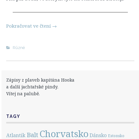
Pokračovat ve čtení
→
Různé
Zápisy z plaveb kapitána Hooka
a další jachtařské pindy.
Vítej na palubě.
TAGY
Chorvatsko
Balt
Atlantik
Dánsko
Estonsko