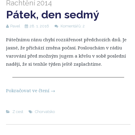
Rachtění 2014
Pátek, den sedmý
Pavel
28. 1. 2016
Komentářů: 2
Pátečnímu ránu chybí rozzářenost předchozích dnů. Je
jasné, že přichází změna počasí. Poslouchám v rádiu
varování před možným jugem a křešu v sobě poslední
naději, že si tenhle týden ještě zaplachtíme.
Pokračovat ve čtení
→
Z cest
Chorvatsko