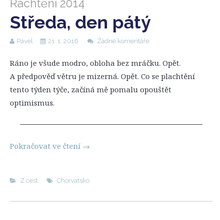
Rachtění 2014
Středa, den pátý
Pavel
21. 1. 2016
Žádné komentáře
Ráno je všude modro, obloha bez mráčku. Opět.
A předpověď větru je mizerná. Opět. Co se plachtění
tento týden týče, začíná mě pomalu opouštět
optimismus.
Pokračovat ve čtení
→
Z cest
Chorvatsko