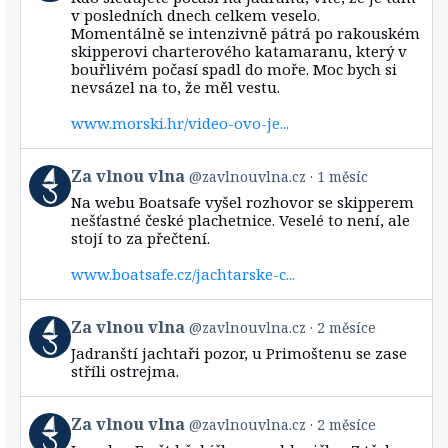
by
v posledních dnech celkem veselo.
Za
Momentálně se intenzivně pátrá po rakouském
vlnou
skipperovi charterového katamaranu, který v
vlna
bouřlivém počasí spadl do moře. Moc bych si
on
Bluesky
nevsázel na to, že měl vestu.
www.morski.hr/video-ovo-je...
View
Za vlnou vlna
@zavlnouvlna.cz
1 měsíc
post
Na webu Boatsafe vyšel rozhovor se skipperem
by
nešťastné české plachetnice. Veselé to není, ale
Za
stojí to za přečtení.
vlnou
vlna
www.boatsafe.cz/jachtarske-c...
on
Bluesky
View
Za vlnou vlna
@zavlnouvlna.cz
2 měsíce
post
Jadranští jachtaři pozor, u Primoštenu se zase
by
stříli ostrejma.
Za
vlnou
vlna
View
Za vlnou vlna
@zavlnouvlna.cz
2 měsíce
on
post
Bluesky