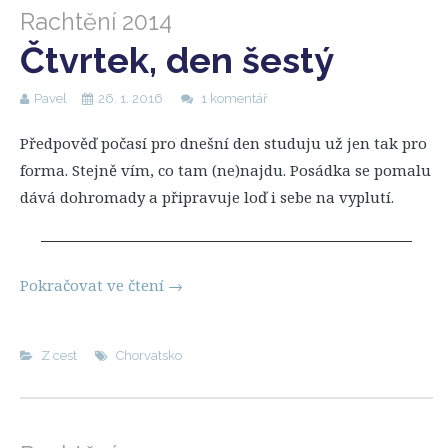
Rachtění 2014
Čtvrtek, den šestý
Pavel
26. 1. 2016
1 komentář
Předpověď počasí pro dnešní den studuju už jen tak pro
forma. Stejně vím, co tam (ne)najdu. Posádka se pomalu
dává dohromady a připravuje loď i sebe na vyplutí.
Pokračovat ve čtení
→
Z cest
Chorvatsko