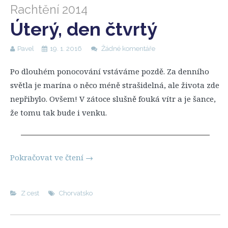
Rachtění 2014
Úterý, den čtvrtý
Pavel
19. 1. 2016
Žádné komentáře
Po dlouhém ponocování vstáváme pozdě. Za denního
světla je marína o něco méně strašidelná, ale života zde
nepřibylo. Ovšem! V zátoce slušně fouká vítr a je šance,
že tomu tak bude i venku.
Pokračovat ve čtení
→
Z cest
Chorvatsko