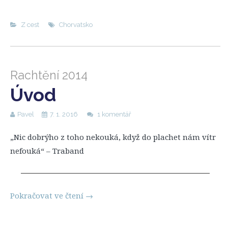
Z cest
Chorvatsko
Rachtění 2014
Úvod
Pavel
7. 1. 2016
1 komentář
„Nic dobrýho z toho nekouká, když do plachet nám vítr
nefouká“ – Traband
Pokračovat ve čtení
→