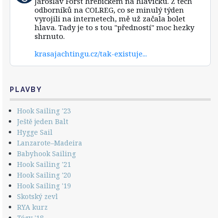
Jaroslav Foršt hřebíčkem na hlavičku. Z těch
by
odborníků na COLREG, co se minulý týden
Za
vyrojili na internetech, mě už začala bolet
vlnou
hlava. Tady je to s tou "předností" moc hezky
vlna
shrnuto.
on
Bluesky
krasajachtingu.cz/tak-existuje...
PLAVBY
Hook Sailing '23
Ještě jeden Balt
Hygge Sail
Lanzarote–Madeira
Babyhook Sailing
Hook Sailing '21
Hook Sailing '20
Hook Sailing '19
Skotský zevl
RYA kurz
Tógy '18