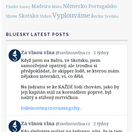
Německo
Portugalsko
Madeira
Finsko
Místa
Kanáry
Vyplouváme
Skotsko
Show
Řecko
Video
Švédsko
BLUESKY LATEST POSTS
View
Za vlnou vlna
@zavlnouvlna.cz
2 týdny
post
Když jsem na Baltu, ve Skotsku, jsem
by
samozřejmě opatrný, ale troufnu si
Za
předpokládat, že skipper lodě, se kterou mám
vlnou
nějakou interakci, ví, co dělá.
vlna
on
Bluesky
Na Jadranu se ke KAŽDÉ lodi chovám, jako by
její kapitán stál za kormidlem poprvé, byl
nalitý a stižený mrtvičkou.
lodninoviny.cz/cruising/chy...
View
Za vlnou vlna
@zavlnouvlna.cz
2 týdny
post
Kdo sledujete počasí na Jadranu, víte, že je tam