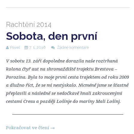
Rachtění 2014
Sobota, den první
Pavel
7. 1. 2016
Žádné komentáře
V sobotu 13. září dopoledne dorazila naše roztrhaná
kolona čtyř aut na shromaždiště trajektu Brestova –
Porozina. Byla to moje první cesta trajektem od roku 2009
a dlužno říct, že se mi nestýskalo. Nicméně jsme se šťastně
přeplavili a následně se nedočkavě hnali zakroucenými
cestami Cresu a později Lošinje do maríny Mali Lošinj.
Pokračovat ve čtení
→