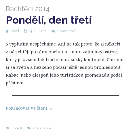
Rachtění 2014
Pondělí, den třetí
Pavel
14. 1. 2016
Komentářů: 2
S vyplutím nespěcháme. Ani ne tak proto, že si někteří
z nás chtějí po ránu oběhnout tento zajímavý ostrov,
který je ovšem tak trochu eurasijský kontinent. Chceme
si za světla a hezkého počasí ještě jednou prohlédnout
Rabac, nebo alespoň jeho turistickou promenádu podél
přístavu.
Pokračovat ve čtení
→
Z cest
Chorvatsko