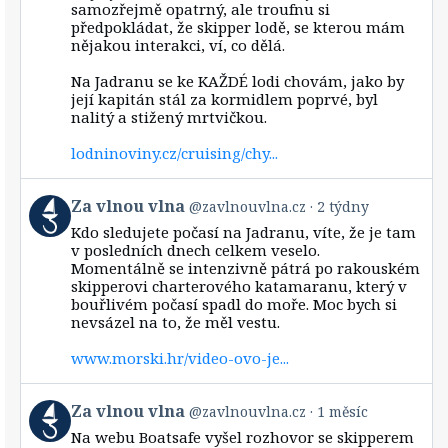
samozřejmě opatrný, ale troufnu si
Za
předpokládat, že skipper lodě, se kterou mám
vlnou
nějakou interakci, ví, co dělá.
vlna
on
Bluesky
Na Jadranu se ke KAŽDÉ lodi chovám, jako by
její kapitán stál za kormidlem poprvé, byl
nalitý a stižený mrtvičkou.
lodninoviny.cz/cruising/chy...
View
Za vlnou vlna
@zavlnouvlna.cz
2 týdny
post
Kdo sledujete počasí na Jadranu, víte, že je tam
by
v posledních dnech celkem veselo.
Za
Momentálně se intenzivně pátrá po rakouském
vlnou
skipperovi charterového katamaranu, který v
vlna
bouřlivém počasí spadl do moře. Moc bych si
on
Bluesky
nevsázel na to, že měl vestu.
www.morski.hr/video-ovo-je...
View
Za vlnou vlna
@zavlnouvlna.cz
1 měsíc
post
Na webu Boatsafe vyšel rozhovor se skipperem
by