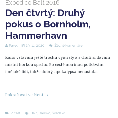
Expedice Balt 2016
Den čtvrtý: Druhý
pokus o Bornholm,
Hammerhavn
Pavel
29. 11. 2020
Žádné komentáře
Ráno vstávám ještě trochu vymrzlý a s chutí si dávám
místní horkou sprchu. Po cestě marínou potkávám
i nějaké lidi, takže dobrý, apokalypsa nenastala.
Pokračovat ve čtení
→
Z cest
Balt
,
Dánsko
,
Švédsko