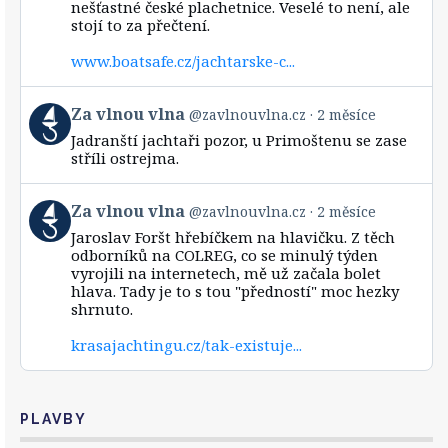
nešťastné české plachetnice. Veselé to není, ale
Za
stojí to za přečtení.
vlnou
vlna
www.boatsafe.cz/jachtarske-c...
on
Bluesky
View
Za vlnou vlna
@zavlnouvlna.cz
2 měsíce
post
Jadranští jachtaři pozor, u Primoštenu se zase
by
stříli ostrejma.
Za
vlnou
vlna
View
Za vlnou vlna
@zavlnouvlna.cz
2 měsíce
on
post
Bluesky
Jaroslav Foršt hřebíčkem na hlavičku. Z těch
by
odborníků na COLREG, co se minulý týden
Za
vyrojili na internetech, mě už začala bolet
vlnou
hlava. Tady je to s tou "předností" moc hezky
vlna
shrnuto.
on
Bluesky
krasajachtingu.cz/tak-existuje...
PLAVBY