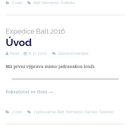
Z cest
Balt
,
Německo
,
Švédsko
Expedice Balt 2016
Úvod
Pavel
8. 11. 2020
Žádné komentáře
Má první výprava mimo jadranskou louži.
Pokračovat ve čtení
→
Z cest
Vyplouváme
,
Balt
,
Německo
,
Dánsko
,
Švédsko