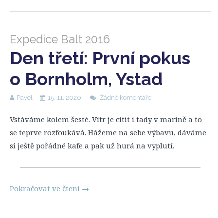
Expedice Balt 2016
Den třetí: První pokus
o Bornholm, Ystad
Pavel
15. 11. 2020
Žádné komentáře
Vstáváme kolem šesté. Vítr je cítit i tady v maríně a to
se teprve rozfoukává. Hážeme na sebe výbavu, dáváme
si ještě pořádné kafe a pak už hurá na vyplutí.
Pokračovat ve čtení
→