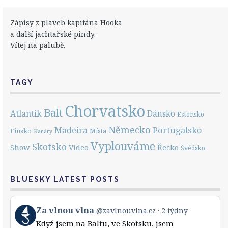
Zápisy z plaveb kapitána Hooka
a další jachtařské pindy.
Vítej na palubě.
TAGY
Chorvatsko
Balt
Atlantik
Dánsko
Estonsko
Německo
Portugalsko
Madeira
Finsko
Místa
Kanáry
Vyplouváme
Skotsko
Show
Řecko
Video
Švédsko
BLUESKY LATEST POSTS
View
Za vlnou vlna
@zavlnouvlna.cz
2 týdny
post
Když jsem na Baltu, ve Skotsku, jsem
by