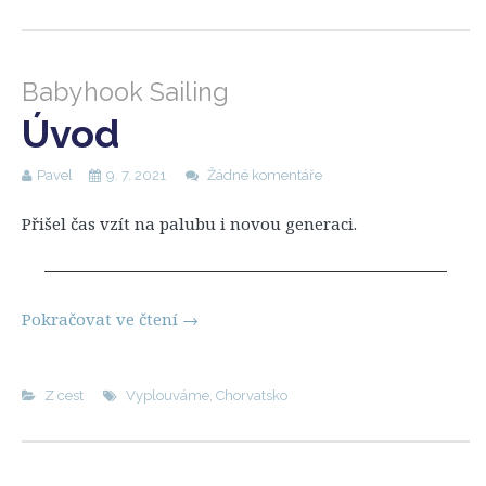
Babyhook Sailing
Úvod
Pavel
9. 7. 2021
Žádné komentáře
Přišel čas vzít na palubu i novou generaci.
Pokračovat ve čtení
→
Z cest
Vyplouváme
,
Chorvatsko