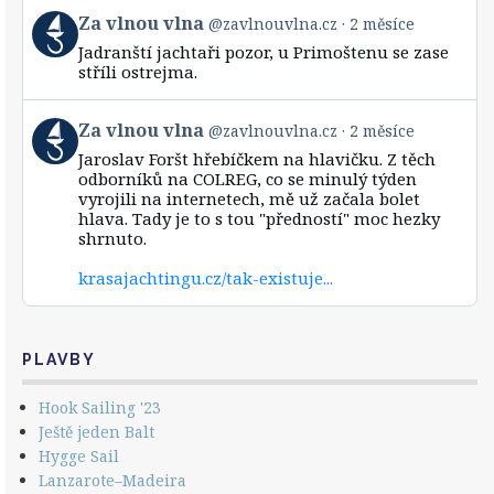
View
Za vlnou vlna
@zavlnouvlna.cz
2 měsíce
post
Jadranští jachtaři pozor, u Primoštenu se zase
by
stříli ostrejma.
Za
vlnou
vlna
View
Za vlnou vlna
@zavlnouvlna.cz
2 měsíce
on
post
Bluesky
Jaroslav Foršt hřebíčkem na hlavičku. Z těch
by
odborníků na COLREG, co se minulý týden
Za
vyrojili na internetech, mě už začala bolet
vlnou
hlava. Tady je to s tou "předností" moc hezky
vlna
shrnuto.
on
Bluesky
krasajachtingu.cz/tak-existuje...
PLAVBY
Hook Sailing '23
Ještě jeden Balt
Hygge Sail
Lanzarote–Madeira