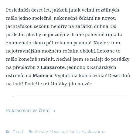
Posledních deset let, jakkoli jinak velmi rozdílných,
mělo jedno společné: nekonečné čekání na novou
jachtařskou sezónu nejdřív na začátku dubna. Od
poslední plavby nejpozději v druhé polovině října to
znamenalo skoro půl roku na pevnině. Navíc v tom
nejotravnějším možném ročním období. Letos se to
mělo konečně změnit. Nechal jsem se nalejt do posádky
na přeplavbu z
Lanzarote
, jednoho z Kanárských
ostrovů, na
Madeiru
. Vyplutí na konci ledna? Deset dnů
na lodi? Podržte mi žluťáky, jdu na věc.
Pokračovat ve čtení
→
Z cest
Kanáry
,
Madeira
,
Atlantik
,
Vyplouváme