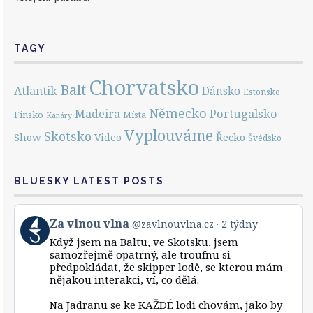
TAGY
Chorvatsko
Balt
Atlantik
Dánsko
Estonsko
Německo
Portugalsko
Madeira
Finsko
Místa
Kanáry
Vyplouváme
Skotsko
Show
Řecko
Video
Švédsko
BLUESKY LATEST POSTS
View
Za vlnou vlna
@zavlnouvlna.cz
2 týdny
post
Když jsem na Baltu, ve Skotsku, jsem
by
samozřejmě opatrný, ale troufnu si
Za
předpokládat, že skipper lodě, se kterou mám
vlnou
nějakou interakci, ví, co dělá.
vlna
on
Bluesky
Na Jadranu se ke KAŽDÉ lodi chovám, jako by