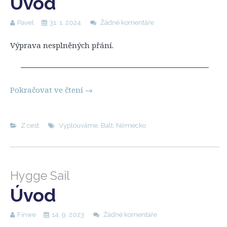
Úvod
Pavel
31. 1. 2024
Žádné komentáře
Výprava nesplněných přání.
Pokračovat ve čtení
→
Z cest
Vyplouváme
,
Balt
,
Německo
Hygge Sail
Úvod
Finwe
14. 9. 2023
Žádné komentáře