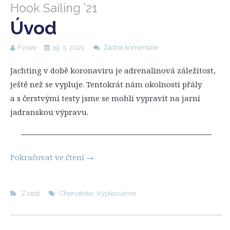
Hook Sailing ’21
Úvod
Finwe
19. 5. 2021
Žádné komentáře
Jachting v době koronaviru je adrenalinová záležitost,
ještě než se vypluje. Tentokrát nám okolnosti přály
a s čerstvými testy jsme se mohli vypravit na jarní
jadranskou výpravu.
Pokračovat ve čtení
→
Z cest
Chorvatsko
,
Vyplouváme