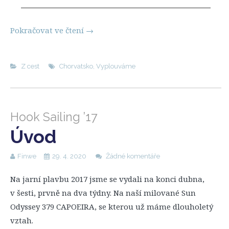
Pokračovat ve čtení
→
Z cest
Chorvatsko
,
Vyplouváme
Hook Sailing ’17
Úvod
Finwe
29. 4. 2020
Žádné komentáře
Na jarní plavbu 2017 jsme se vydali na konci dubna,
v šesti, prvně na dva týdny. Na naší milované Sun
Odyssey 379 CAPOEIRA, se kterou už máme dlouholetý
vztah.