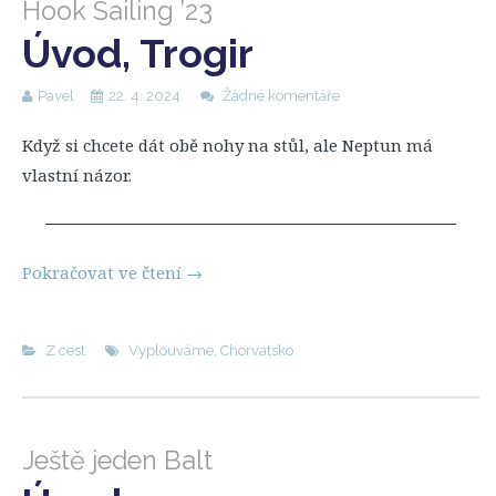
Hook Sailing ’23
Úvod, Trogir
Pavel
22. 4. 2024
Žádné komentáře
Když si chcete dát obě nohy na stůl, ale Neptun má
vlastní názor.
Pokračovat ve čtení
→
Z cest
Vyplouváme
,
Chorvatsko
Ještě jeden Balt