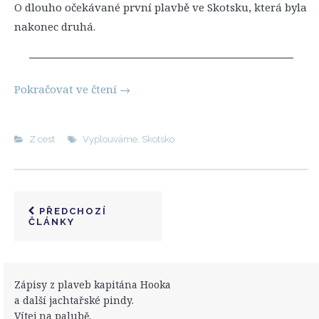
O dlouho očekávané první plavbě ve Skotsku, která byla
nakonec druhá.
Pokračovat ve čtení
→
Z cest
Vyplouváme
,
Skotsko
PŘEDCHOZÍ
ČLÁNKY
Zápisy z plaveb kapitána Hooka
a další jachtařské pindy.
Vítej na palubě.