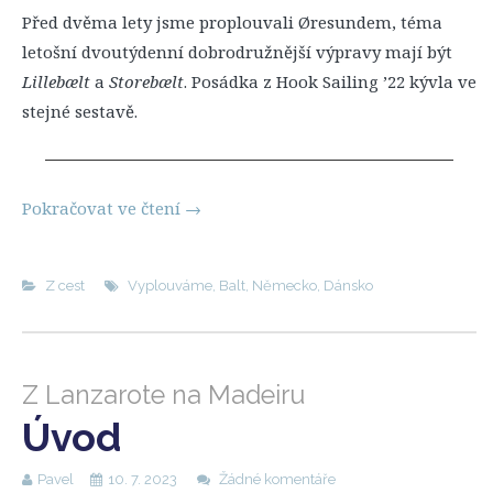
Před dvěma lety jsme proplouvali Øresundem, téma
letošní dvoutýdenní dobrodružnější výpravy mají být
Lillebælt
a
Storebælt
. Posádka z Hook Sailing ’22 kývla ve
stejné sestavě.
Pokračovat ve čtení
→
Z cest
Vyplouváme
,
Balt
,
Německo
,
Dánsko
Z Lanzarote na Madeiru
Úvod
Pavel
10. 7. 2023
Žádné komentáře