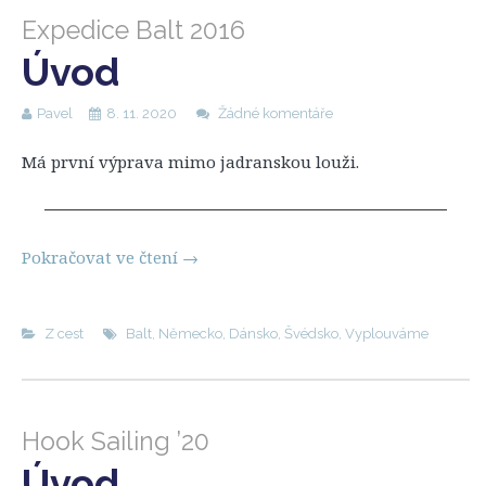
Expedice Balt 2016
Úvod
Pavel
8. 11. 2020
Žádné komentáře
Má první výprava mimo jadranskou louži.
Pokračovat ve čtení
→
Z cest
Balt
,
Německo
,
Dánsko
,
Švédsko
,
Vyplouváme
Hook Sailing ’20
Úvod