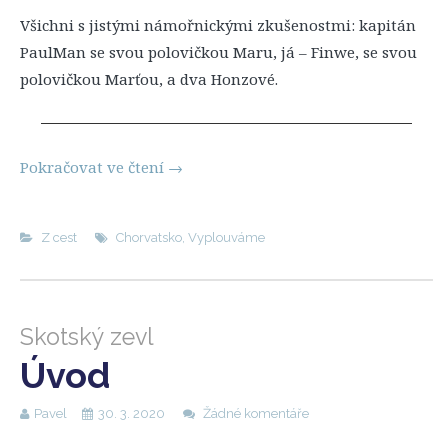
Všichni s jistými námořnickými zkušenostmi: kapitán
PaulMan se svou polovičkou Maru, já – Finwe, se svou
polovičkou Marťou, a dva Honzové.
Pokračovat ve čtení
→
Z cest
Chorvatsko
,
Vyplouváme
Skotský zevl
Úvod
Pavel
30. 3. 2020
Žádné komentáře