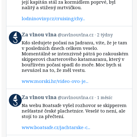
její kapitán stál za kormidlem poprvé, byl
nalitý a stižený mrtvičkou.
lodninoviny.cz/cruising/chy...
View
Za vlnou vlna
@zavlnouvlna.cz
2 týdny
post
Kdo sledujete počasí na Jadranu, víte, že je tam
by
v posledních dnech celkem veselo.
Za
Momentálně se intenzivně pátrá po rakouském
vlnou
skipperovi charterového katamaranu, který v
vlna
bouřlivém počasí spadl do moře. Moc bych si
on
Bluesky
nevsázel na to, že měl vestu.
www.morski.hr/video-ovo-je...
View
Za vlnou vlna
@zavlnouvlna.cz
1 měsíc
post
Na webu Boatsafe vyšel rozhovor se skipperem
by
nešťastné české plachetnice. Veselé to není, ale
Za
stojí to za přečtení.
vlnou
vlna
www.boatsafe.cz/jachtarske-c...
on
Bluesky