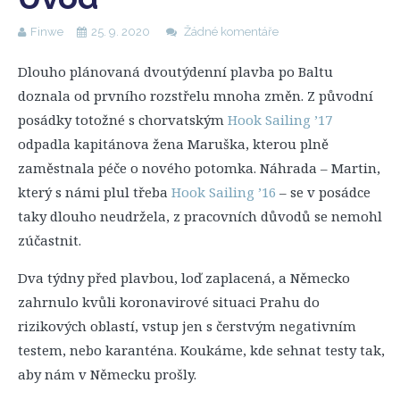
Finwe
25. 9. 2020
Žádné komentáře
Dlouho plánovaná dvoutýdenní plavba po Baltu
doznala od prvního rozstřelu mnoha změn. Z původní
posádky totožné s chorvatským
Hook Sailing ’17
odpadla kapitánova žena Maruška, kterou plně
zaměstnala péče o nového potomka. Náhrada – Martin,
který s námi plul třeba
Hook Sailing ’16
– se v posádce
taky dlouho neudržela, z pracovních důvodů se nemohl
zúčastnit.
Dva týdny před plavbou, loď zaplacená, a Německo
zahrnulo kvůli koronavirové situaci Prahu do
rizikových oblastí, vstup jen s čerstvým negativním
testem, nebo karanténa. Koukáme, kde sehnat testy tak,
aby nám v Německu prošly.