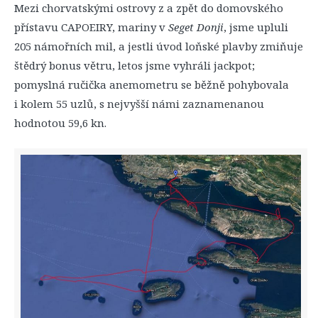
Mezi chorvatskými ostrovy z a zpět do domovského
přístavu CAPOEIRY, mariny v
Seget Donji
, jsme upluli
205 námořních mil, a jestli úvod loňské plavby zmiňuje
štědrý bonus větru, letos jsme vyhráli jackpot;
pomyslná ručička anemometru se běžně pohybovala
i kolem 55 uzlů, s nejvyšší námi zaznamenanou
hodnotou 59,6 kn.