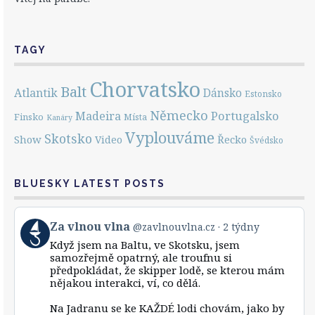
TAGY
Chorvatsko
Balt
Atlantik
Dánsko
Estonsko
Německo
Portugalsko
Madeira
Finsko
Místa
Kanáry
Vyplouváme
Skotsko
Show
Řecko
Video
Švédsko
BLUESKY LATEST POSTS
View
Za vlnou vlna
@zavlnouvlna.cz
2 týdny
post
Když jsem na Baltu, ve Skotsku, jsem
by
samozřejmě opatrný, ale troufnu si
Za
předpokládat, že skipper lodě, se kterou mám
vlnou
nějakou interakci, ví, co dělá.
vlna
on
Bluesky
Na Jadranu se ke KAŽDÉ lodi chovám, jako by