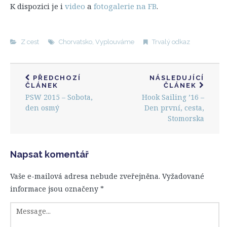
K dispozici je i
video
a
fotogalerie na FB
.
Z cest
Chorvatsko
,
Vyplouváme
Trvalý odkaz
PŘEDCHOZÍ
NÁSLEDUJÍCÍ
ČLÁNEK
ČLÁNEK
PSW 2015 – Sobota,
Hook Sailing ’16 –
den osmý
Den první, cesta,
Stomorska
Napsat komentář
Vaše e-mailová adresa nebude zveřejněna.
Vyžadované
informace jsou označeny
*