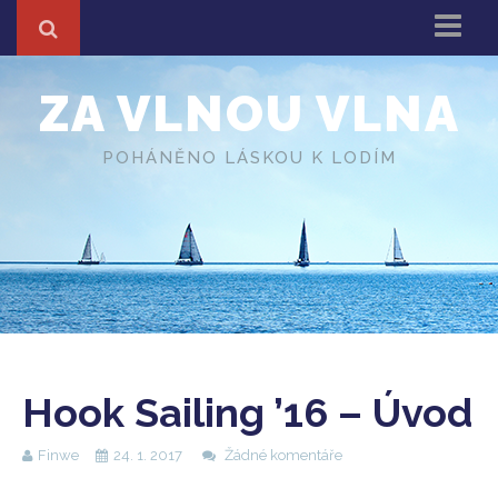
Domů
ZA VLNOU VLNA
Z cest
About
POHÁNĚNO LÁSKOU K LODÍM
Různé
O autorovi
Hook Sailing ’16 – Úvod
Finwe
24. 1. 2017
Žádné komentáře