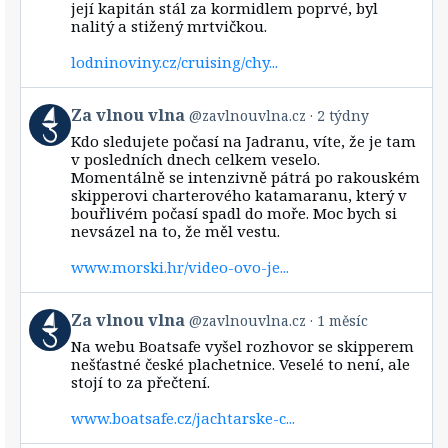
její kapitán stál za kormidlem poprvé, byl
nalitý a stižený mrtvičkou.
lodninoviny.cz/cruising/chy...
View
Za vlnou vlna
@zavlnouvlna.cz
2 týdny
post
Kdo sledujete počasí na Jadranu, víte, že je tam
by
v posledních dnech celkem veselo.
Za
Momentálně se intenzivně pátrá po rakouském
vlnou
skipperovi charterového katamaranu, který v
vlna
bouřlivém počasí spadl do moře. Moc bych si
on
Bluesky
nevsázel na to, že měl vestu.
www.morski.hr/video-ovo-je...
View
Za vlnou vlna
@zavlnouvlna.cz
1 měsíc
post
Na webu Boatsafe vyšel rozhovor se skipperem
by
nešťastné české plachetnice. Veselé to není, ale
Za
stojí to za přečtení.
vlnou
vlna
www.boatsafe.cz/jachtarske-c...
on
Bluesky