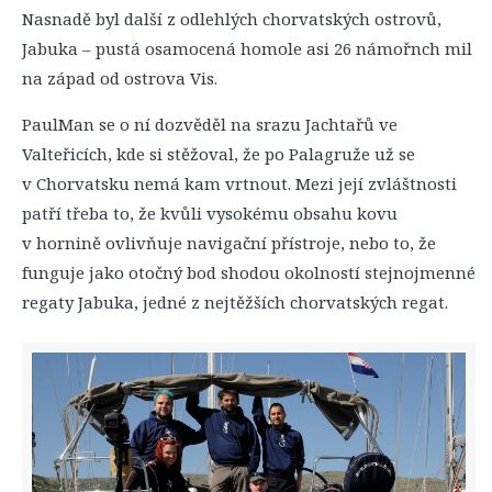
Nasnadě byl další z odlehlých chorvatských ostrovů,
Jabuka – pustá osamocená homole asi 26 námořnch mil
na západ od ostrova Vis.
PaulMan se o ní dozvěděl na srazu Jachtařů ve
Valteřicích, kde si stěžoval, že po Palagruže už se
v Chorvatsku nemá kam vrtnout. Mezi její zvláštnosti
patří třeba to, že kvůli vysokému obsahu kovu
v hornině ovlivňuje navigační přístroje, nebo to, že
funguje jako otočný bod shodou okolností stejnojmenné
regaty Jabuka, jedné z nejtěžších chorvatských regat.