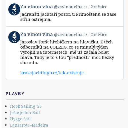
View
Za vlnou vlna
@zavlnouvlna.cz
2 měsíce
post
Jadranští jachtaři pozor, u Primoštenu se zase
by
stříli ostrejma.
Za
vlnou
vlna
View
Za vlnou vlna
@zavlnouvlna.cz
2 měsíce
on
post
Bluesky
Jaroslav Foršt hřebíčkem na hlavičku. Z těch
by
odborníků na COLREG, co se minulý týden
Za
vyrojili na internetech, mě už začala bolet
vlnou
hlava. Tady je to s tou "předností" moc hezky
vlna
shrnuto.
on
Bluesky
krasajachtingu.cz/tak-existuje...
PLAVBY
Hook Sailing '23
Ještě jeden Balt
Hygge Sail
Lanzarote–Madeira