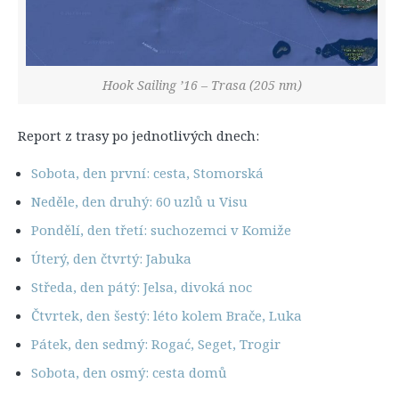
Hook Sailing ’16 – Trasa (205 nm)
Report z trasy po jednotlivých dnech:
Sobota, den první: cesta, Stomorská
Neděle, den druhý: 60 uzlů u Visu
Pondělí, den třetí: suchozemci v Komiže
Úterý, den čtvrtý: Jabuka
Středa, den pátý: Jelsa, divoká noc
Čtvrtek, den šestý: léto kolem Brače, Luka
Pátek, den sedmý: Rogać, Seget, Trogir
Sobota, den osmý: cesta domů