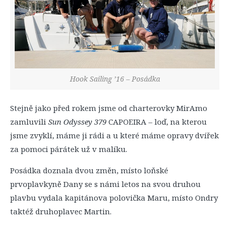
Hook Sailing ’16 – Posádka
Stejně jako před rokem jsme od charterovky MirAmo
zamluvili
Sun Odyssey 379
CAPOEIRA – loď, na kterou
jsme zvyklí, máme ji rádi a u které máme opravy dvířek
za pomoci párátek už v malíku.
Posádka doznala dvou změn, místo loňské
prvoplavkyně Dany se s námi letos na svou druhou
plavbu vydala kapitánova polovička Maru, místo Ondry
taktéž druhoplavec Martin.