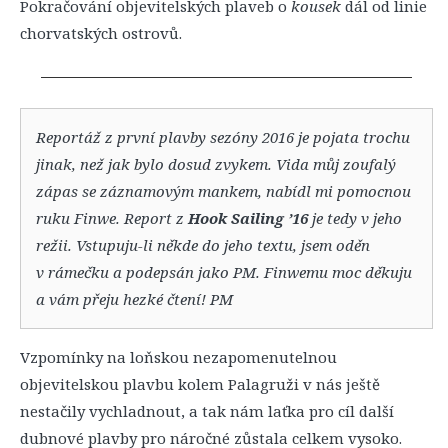
Pokračování objevitelských plaveb o
kousek
dál od linie
chorvatských ostrovů.
Reportáž z první plavby sezóny 2016 je pojata trochu
jinak, než jak bylo dosud zvykem. Vida můj zoufalý
zápas se záznamovým mankem, nabídl mi pomocnou
ruku Finwe. Report z
Hook Sailing ’16
je tedy v jeho
režii. Vstupuju-li někde do jeho textu, jsem oděn
v rámečku a podepsán jako PM. Finwemu moc děkuju
a vám přeju hezké čtení! PM
Vzpomínky na loňskou nezapomenutelnou
objevitelskou plavbu kolem Palagruži v nás ještě
nestačily vychladnout, a tak nám laťka pro cíl další
dubnové plavby pro náročné zůstala celkem vysoko.