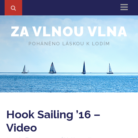
Domů
ZA VLNOU VLNA
Z cest
About
POHÁNĚNO LÁSKOU K LODÍM
Různé
O autorovi
Hook Sailing ’16 –
Video