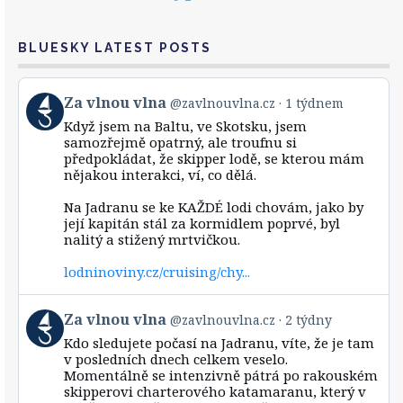
BLUESKY LATEST POSTS
View
Za vlnou vlna
@zavlnouvlna.cz
1 týdnem
post
Když jsem na Baltu, ve Skotsku, jsem
by
samozřejmě opatrný, ale troufnu si
Za
předpokládat, že skipper lodě, se kterou mám
vlnou
nějakou interakci, ví, co dělá.
vlna
on
Bluesky
Na Jadranu se ke KAŽDÉ lodi chovám, jako by
její kapitán stál za kormidlem poprvé, byl
nalitý a stižený mrtvičkou.
lodninoviny.cz/cruising/chy...
View
Za vlnou vlna
@zavlnouvlna.cz
2 týdny
post
Kdo sledujete počasí na Jadranu, víte, že je tam
by
v posledních dnech celkem veselo.
Za
Momentálně se intenzivně pátrá po rakouském
vlnou
skipperovi charterového katamaranu, který v
vlna