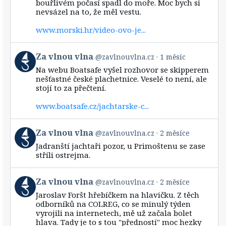
bouřlivém počasí spadl do moře. Moc bych si
on
Bluesky
nevsázel na to, že měl vestu.
www.morski.hr/video-ovo-je...
View
Za vlnou vlna
@zavlnouvlna.cz
1 měsíc
post
Na webu Boatsafe vyšel rozhovor se skipperem
by
nešťastné české plachetnice. Veselé to není, ale
Za
stojí to za přečtení.
vlnou
vlna
www.boatsafe.cz/jachtarske-c...
on
Bluesky
View
Za vlnou vlna
@zavlnouvlna.cz
2 měsíce
post
Jadranští jachtaři pozor, u Primoštenu se zase
by
stříli ostrejma.
Za
vlnou
vlna
View
Za vlnou vlna
@zavlnouvlna.cz
2 měsíce
on
post
Bluesky
Jaroslav Foršt hřebíčkem na hlavičku. Z těch
by
odborníků na COLREG, co se minulý týden
Za
vyrojili na internetech, mě už začala bolet
vlnou
hlava. Tady je to s tou "předností" moc hezky
vlna