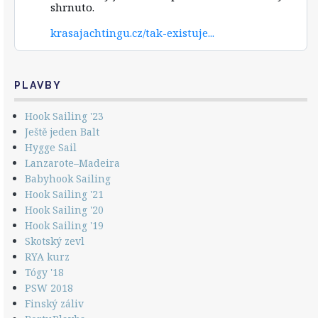
shrnuto.
on
Bluesky
krasajachtingu.cz/tak-existuje...
PLAVBY
Hook Sailing '23
Ještě jeden Balt
Hygge Sail
Lanzarote–Madeira
Babyhook Sailing
Hook Sailing '21
Hook Sailing '20
Hook Sailing '19
Skotský zevl
RYA kurz
Tógy '18
PSW 2018
Finský záliv