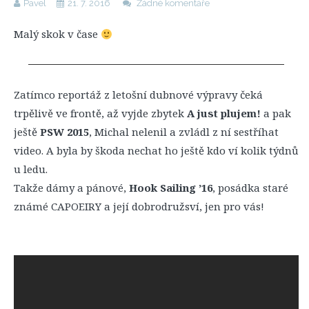
Pavel
21. 7. 2016
Žádné komentáře
Malý skok v čase
Zatímco reportáž z letošní dubnové výpravy čeká
trpělivě ve frontě, až vyjde zbytek
A just plujem!
a pak
ještě
PSW 2015
, Michal nelenil a zvládl z ní sestříhat
video. A byla by škoda nechat ho ještě kdo ví kolik týdnů
u ledu.
Takže dámy a pánové,
Hook Sailing ’16
, posádka staré
známé CAPOEIRY a její dobrodružsví, jen pro vás!