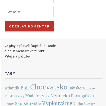
Zápisy z plaveb kapitána Hooka
a další jachtařské pindy.
Vítej na palubě.
TAGY
Chorvatsko
Balt
Atlantik
Dánsko
Estonsko
Německo
Portugalsko
Madeira
Finsko
Místa
Kanáry
Vyplouváme
Skotsko
Show
Řecko
Video
Švédsko