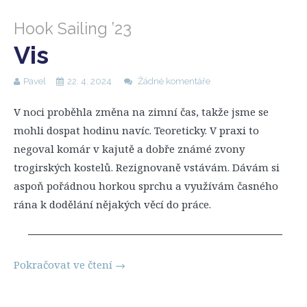
Hook Sailing ’23
Vis
Pavel
22. 4. 2024
Žádné komentáře
V noci proběhla změna na zimní čas, takže jsme se
mohli dospat hodinu navíc. Teoreticky. V praxi to
negoval komár v kajutě a dobře známé zvony
trogirských kostelů. Rezignovaně vstávám. Dávám si
aspoň pořádnou horkou sprchu a využívám časného
rána k dodělání nějakých věcí do práce.
Pokračovat ve čtení
→