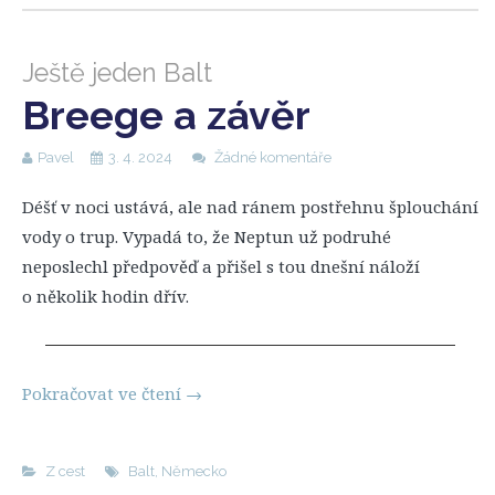
Ještě jeden Balt
Breege a závěr
Pavel
3. 4. 2024
Žádné komentáře
Déšť v noci ustává, ale nad ránem postřehnu šplouchání
vody o trup. Vypadá to, že Neptun už podruhé
neposlechl předpověď a přišel s tou dnešní náloží
o několik hodin dřív.
Pokračovat ve čtení
→
Z cest
Balt
,
Německo