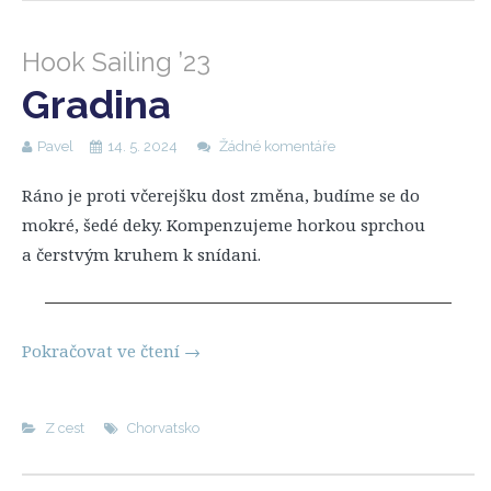
Hook Sailing ’23
Gradina
Pavel
14. 5. 2024
Žádné komentáře
Ráno je proti včerejšku dost změna, budíme se do
mokré, šedé deky. Kompenzujeme horkou sprchou
a čerstvým kruhem k snídani.
Pokračovat ve čtení
→
Z cest
Chorvatsko