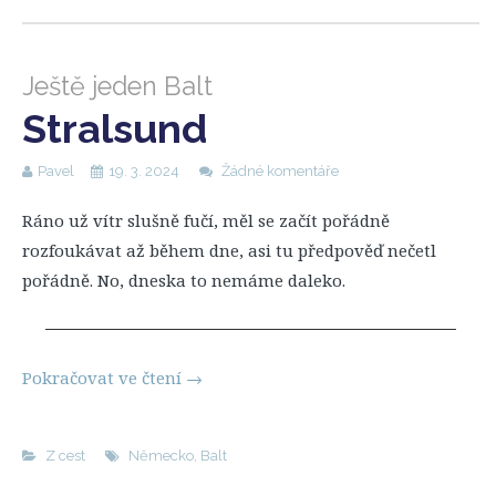
Ještě jeden Balt
Stralsund
Pavel
19. 3. 2024
Žádné komentáře
Ráno už vítr slušně fučí, měl se začít pořádně
rozfoukávat až během dne, asi tu předpověď nečetl
pořádně. No, dneska to nemáme daleko.
Pokračovat ve čtení
→
Z cest
Německo
,
Balt