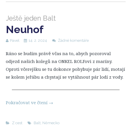
Ještě jeden Balt
Neuhof
Pavel
14. 2. 2024
Žádné komentáře
Ráno se budím právě včas na to, abych pozoroval
odjezd našich kolegů na ONKEL ROLFovi z maríny.
Oproti včerejšku se tu dokonce pohybuje pár lidí, motají
se kolem jeřábu a chystají se vytáhnout pár lodí z vody.
Pokračovat ve čtení
→
Z cest
Balt
,
Německo