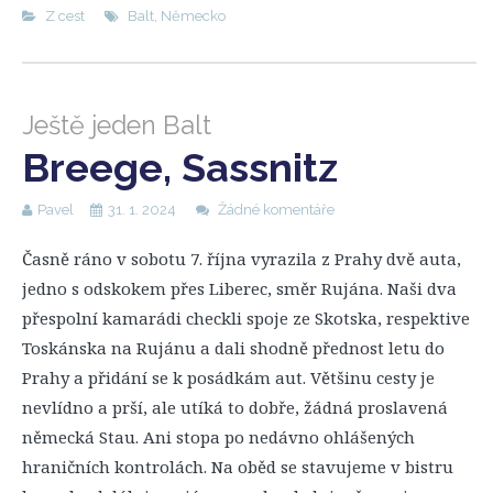
Z cest
Balt
,
Německo
Ještě jeden Balt
Breege, Sassnitz
Pavel
31. 1. 2024
Žádné komentáře
Časně ráno v sobotu 7. října vyrazila z Prahy dvě auta,
jedno s odskokem přes Liberec, směr Rujána. Naši dva
přespolní kamarádi checkli spoje ze Skotska, respektive
Toskánska na Rujánu a dali shodně přednost letu do
Prahy a přidání se k posádkám aut. Většinu cesty je
nevlídno a prší, ale utíká to dobře, žádná proslavená
německá Stau. Ani stopa po nedávno ohlášených
hraničních kontrolách. Na oběd se stavujeme v bistru