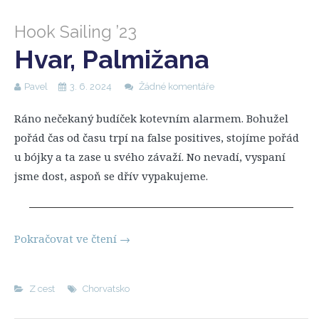
Hook Sailing ’23
Hvar, Palmižana
Pavel
3. 6. 2024
Žádné komentáře
Ráno nečekaný budíček kotevním alarmem. Bohužel
pořád čas od času trpí na false positives, stojíme pořád
u bójky a ta zase u svého závaží. No nevadí, vyspaní
jsme dost, aspoň se dřív vypakujeme.
Pokračovat ve čtení
→
Z cest
Chorvatsko