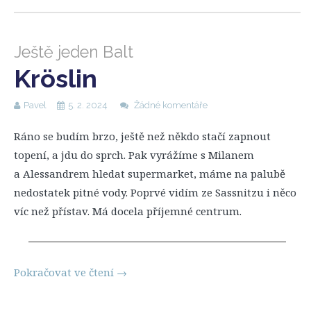
Ještě jeden Balt
Kröslin
Pavel
5. 2. 2024
Žádné komentáře
Ráno se budím brzo, ještě než někdo stačí zapnout
topení, a jdu do sprch. Pak vyrážíme s Milanem
a Alessandrem hledat supermarket, máme na palubě
nedostatek pitné vody. Poprvé vidím ze Sassnitzu i něco
víc než přístav. Má docela příjemné centrum.
Pokračovat ve čtení
→