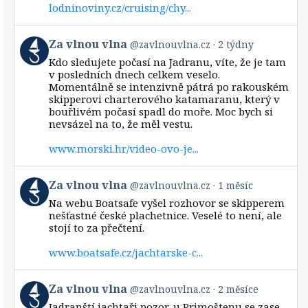
lodninoviny.cz/cruising/chy...
View
Za vlnou vlna
@zavlnouvlna.cz
2 týdny
post
Kdo sledujete počasí na Jadranu, víte, že je tam
by
v posledních dnech celkem veselo.
Za
Momentálně se intenzivně pátrá po rakouském
vlnou
skipperovi charterového katamaranu, který v
vlna
bouřlivém počasí spadl do moře. Moc bych si
on
Bluesky
nevsázel na to, že měl vestu.
www.morski.hr/video-ovo-je...
View
Za vlnou vlna
@zavlnouvlna.cz
1 měsíc
post
Na webu Boatsafe vyšel rozhovor se skipperem
by
nešťastné české plachetnice. Veselé to není, ale
Za
stojí to za přečtení.
vlnou
vlna
www.boatsafe.cz/jachtarske-c...
on
Bluesky
View
Za vlnou vlna
@zavlnouvlna.cz
2 měsíce
post
Jadranští jachtaři pozor, u Primoštenu se zase