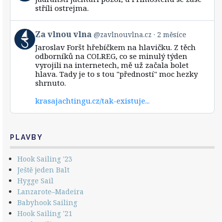
by
stříli ostrejma.
Za
vlnou
vlna
View
Za vlnou vlna
@zavlnouvlna.cz
2 měsíce
on
post
Bluesky
Jaroslav Foršt hřebíčkem na hlavičku. Z těch
by
odborníků na COLREG, co se minulý týden
Za
vyrojili na internetech, mě už začala bolet
vlnou
hlava. Tady je to s tou "předností" moc hezky
vlna
shrnuto.
on
Bluesky
krasajachtingu.cz/tak-existuje...
PLAVBY
Hook Sailing '23
Ještě jeden Balt
Hygge Sail
Lanzarote–Madeira
Babyhook Sailing
Hook Sailing '21