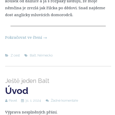
kousek od dálnice a já s rozpaky sleduju, že moje
němčina je zrezlá jak Filcka po dědovi. Snad najdeme
dost anglicky mluvících domorodců.
Pokračovat ve čtení
→
Z cest
Balt
,
Německo
Ještě jeden Balt
Úvod
Pavel
31. 1. 2024
Žádné komentáře
Výprava nesplněných přání.