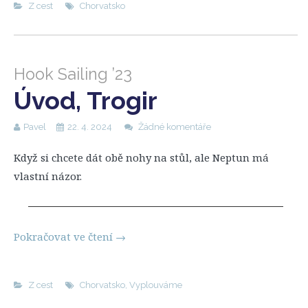
Z cest
Chorvatsko
Hook Sailing ’23
Úvod, Trogir
Pavel
22. 4. 2024
Žádné komentáře
Když si chcete dát obě nohy na stůl, ale Neptun má
vlastní názor.
Pokračovat ve čtení
→
Z cest
Chorvatsko
,
Vyplouváme