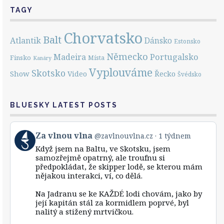
TAGY
Chorvatsko
Balt
Atlantik
Dánsko
Estonsko
Německo
Portugalsko
Madeira
Finsko
Místa
Kanáry
Vyplouváme
Skotsko
Show
Řecko
Video
Švédsko
BLUESKY LATEST POSTS
View
Za vlnou vlna
@zavlnouvlna.cz
1 týdnem
post
Když jsem na Baltu, ve Skotsku, jsem
by
samozřejmě opatrný, ale troufnu si
Za
předpokládat, že skipper lodě, se kterou mám
vlnou
nějakou interakci, ví, co dělá.
vlna
on
Bluesky
Na Jadranu se ke KAŽDÉ lodi chovám, jako by
její kapitán stál za kormidlem poprvé, byl
nalitý a stižený mrtvičkou.