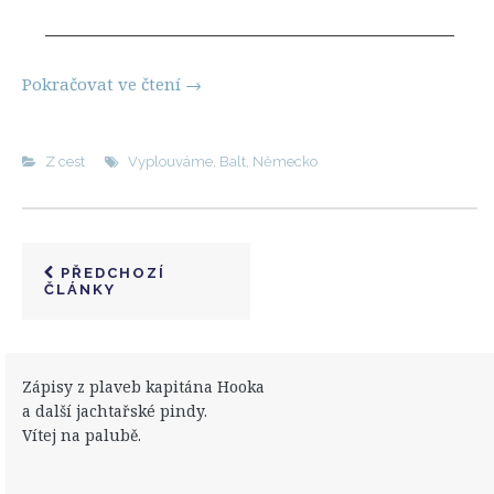
Pokračovat ve čtení
→
Z cest
Vyplouváme
,
Balt
,
Německo
PŘEDCHOZÍ
ČLÁNKY
Zápisy z plaveb kapitána Hooka
a další jachtařské pindy.
Vítej na palubě.