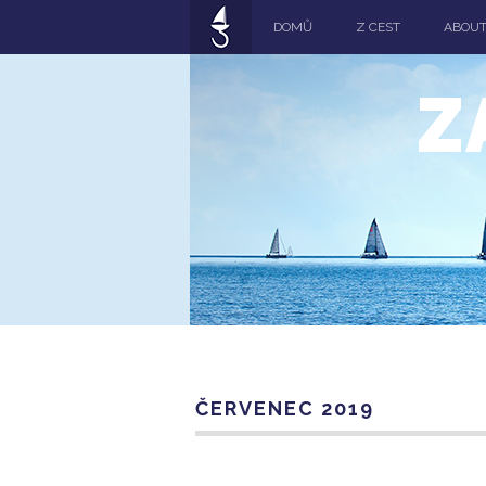
DOMŮ
Z CEST
ABOU
Z
ČERVENEC 2019