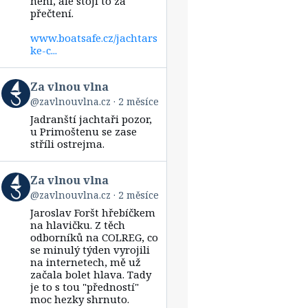
není, ale stojí to za
přečtení.
www.boatsafe.cz/jachtars
ke-c...
View
Za vlnou vlna
post
@zavlnouvlna.cz
2 měsíce
by
Jadranští jachtaři pozor,
Za
vlnou
u Primoštenu se zase
vlna
stříli ostrejma.
on
Bluesky
View
Za vlnou vlna
post
@zavlnouvlna.cz
2 měsíce
by
Jaroslav Foršt hřebíčkem
Za
vlnou
na hlavičku. Z těch
vlna
odborníků na COLREG, co
on
se minulý týden vyrojili
Bluesky
na internetech, mě už
začala bolet hlava. Tady
je to s tou "předností"
moc hezky shrnuto.