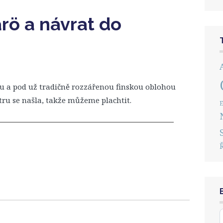
arö a návrat do
 a pod už tradičně rozzářenou finskou oblohou
tru se našla, takže můžeme plachtit.
E