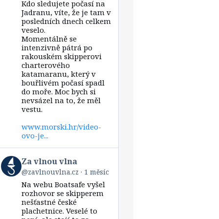
Kdo sledujete počasí na
Za
vlnou
Jadranu, víte, že je tam v
vlna
posledních dnech celkem
on
veselo.
Bluesky
Momentálně se
intenzivně pátrá po
rakouském skipperovi
charterového
katamaranu, který v
bouřlivém počasí spadl
do moře. Moc bych si
nevsázel na to, že měl
vestu.
www.morski.hr/video-
ovo-je...
View
Za vlnou vlna
post
@zavlnouvlna.cz
1 měsíc
by
Na webu Boatsafe vyšel
Za
vlnou
rozhovor se skipperem
vlna
nešťastné české
on
plachetnice. Veselé to
Bluesky