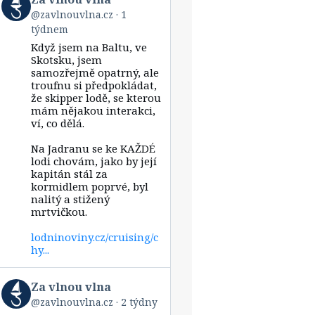
post
@zavlnouvlna.cz
1
by
týdnem
Za
vlnou
Když jsem na Baltu, ve
vlna
Skotsku, jsem
on
samozřejmě opatrný, ale
Bluesky
troufnu si předpokládat,
že skipper lodě, se kterou
mám nějakou interakci,
ví, co dělá.
Na Jadranu se ke KAŽDÉ
lodi chovám, jako by její
kapitán stál za
kormidlem poprvé, byl
nalitý a stižený
mrtvičkou.
lodninoviny.cz/cruising/c
hy...
View
Za vlnou vlna
post
@zavlnouvlna.cz
2 týdny
by