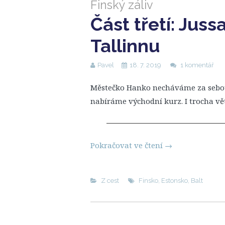
Finský záliv
Část třetí: Juss
Tallinnu
Pavel
18. 7. 2019
1 komentář
Městečko Hanko necháváme za sebou
nabíráme východní kurz. I trocha vě
Pokračovat ve čtení
→
Z cest
Finsko
,
Estonsko
,
Balt