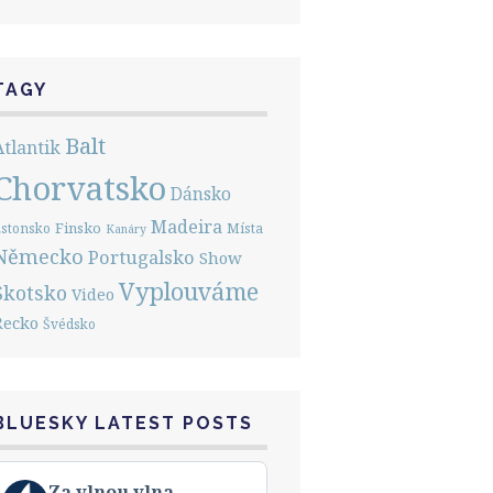
TAGY
Balt
Atlantik
Chorvatsko
Dánsko
Madeira
Finsko
stonsko
Místa
Kanáry
Německo
Portugalsko
Show
Vyplouváme
Skotsko
Video
Řecko
Švédsko
BLUESKY LATEST POSTS
View
Za vlnou vlna