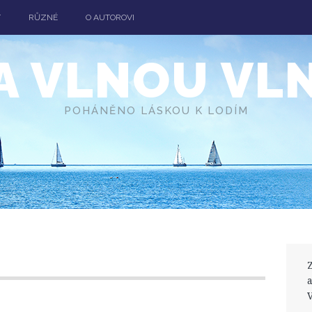
T
RŮZNÉ
O AUTOROVI
A VLNOU VL
POHÁNĚNO LÁSKOU K LODÍM