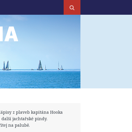
NA
Zápisy z plaveb kapitána Hooka
a další jachtařské pindy.
Vítej na palubě.