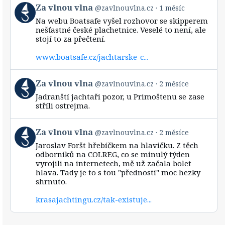
View
Za vlnou vlna
@zavlnouvlna.cz
1 měsíc
post
Na webu Boatsafe vyšel rozhovor se skipperem
by
nešťastné české plachetnice. Veselé to není, ale
Za
stojí to za přečtení.
vlnou
vlna
www.boatsafe.cz/jachtarske-c...
on
Bluesky
View
Za vlnou vlna
@zavlnouvlna.cz
2 měsíce
post
Jadranští jachtaři pozor, u Primoštenu se zase
by
stříli ostrejma.
Za
vlnou
vlna
View
Za vlnou vlna
@zavlnouvlna.cz
2 měsíce
on
post
Bluesky
Jaroslav Foršt hřebíčkem na hlavičku. Z těch
by
odborníků na COLREG, co se minulý týden
Za
vyrojili na internetech, mě už začala bolet
vlnou
hlava. Tady je to s tou "předností" moc hezky
vlna
shrnuto.
on
Bluesky
krasajachtingu.cz/tak-existuje...