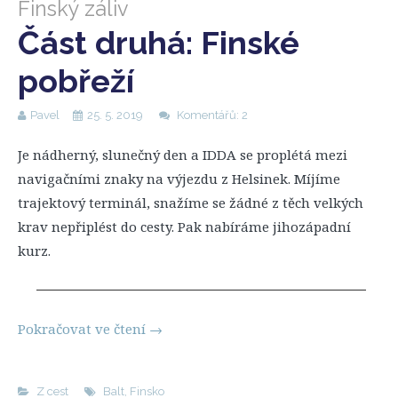
Finský záliv
Část druhá: Finské
pobřeží
Pavel
25. 5. 2019
Komentářů: 2
Je nádherný, slunečný den a IDDA se proplétá mezi
navigačními znaky na výjezdu z Helsinek. Míjíme
trajektový terminál, snažíme se žádné z těch velkých
krav nepřiplést do cesty. Pak nabíráme jihozápadní
kurz.
Pokračovat ve čtení
→
Z cest
Balt
,
Finsko