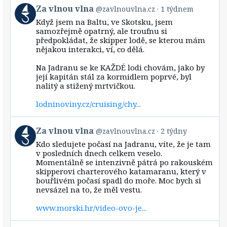
View
Za vlnou vlna
@zavlnouvlna.cz
1 týdnem
post
Když jsem na Baltu, ve Skotsku, jsem
by
samozřejmě opatrný, ale troufnu si
Za
předpokládat, že skipper lodě, se kterou mám
vlnou
nějakou interakci, ví, co dělá.
vlna
on
Bluesky
Na Jadranu se ke KAŽDÉ lodi chovám, jako by
její kapitán stál za kormidlem poprvé, byl
nalitý a stižený mrtvičkou.
lodninoviny.cz/cruising/chy...
View
Za vlnou vlna
@zavlnouvlna.cz
2 týdny
post
Kdo sledujete počasí na Jadranu, víte, že je tam
by
v posledních dnech celkem veselo.
Za
Momentálně se intenzivně pátrá po rakouském
vlnou
skipperovi charterového katamaranu, který v
vlna
bouřlivém počasí spadl do moře. Moc bych si
on
Bluesky
nevsázel na to, že měl vestu.
www.morski.hr/video-ovo-je...