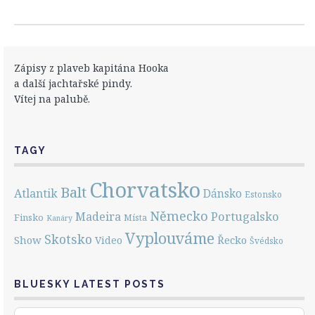
Zápisy z plaveb kapitána Hooka
a další jachtařské pindy.
Vítej na palubě.
TAGY
Chorvatsko
Balt
Atlantik
Dánsko
Estonsko
Německo
Portugalsko
Madeira
Finsko
Místa
Kanáry
Vyplouváme
Skotsko
Show
Řecko
Video
Švédsko
BLUESKY LATEST POSTS