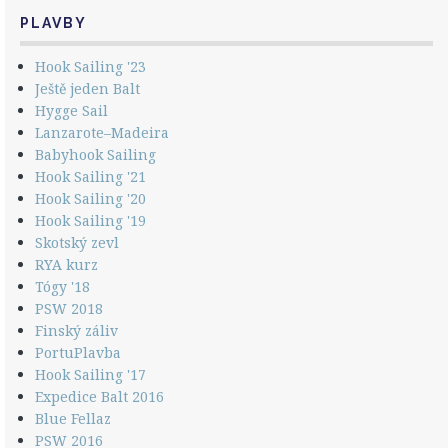
PLAVBY
Hook Sailing '23
Ještě jeden Balt
Hygge Sail
Lanzarote–Madeira
Babyhook Sailing
Hook Sailing '21
Hook Sailing '20
Hook Sailing '19
Skotský zevl
RYA kurz
Tógy '18
PSW 2018
Finský záliv
PortuPlavba
Hook Sailing '17
Expedice Balt 2016
Blue Fellaz
PSW 2016