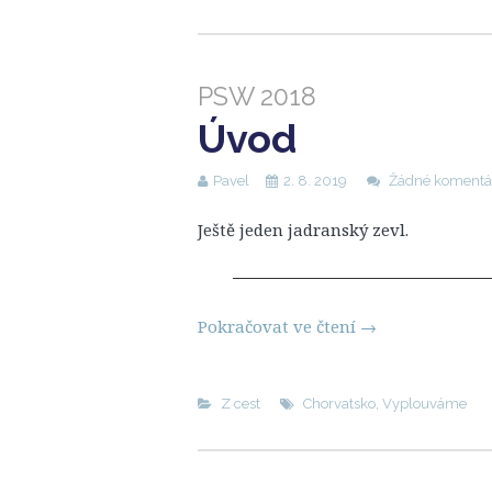
PSW 2018
Úvod
Pavel
2. 8. 2019
Žádné komentá
Ještě jeden jadranský zevl.
Pokračovat ve čtení
→
Z cest
Chorvatsko
,
Vyplouváme