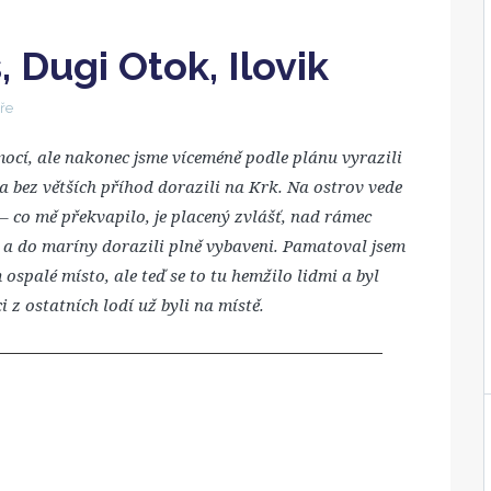
, Dugi Otok, Ilovik
ře
ocí, ale nakonec jsme víceméně podle plánu vyrazili
a bez větších příhod dorazili na Krk. Na ostrov vede
 – co mě překvapilo, je placený zvlášť, nad rámec
p a do maríny dorazili plně vybaveni. Pamatoval jsem
 ospalé místo, ale teď se to tu hemžilo lidmi a byl
 z ostatních lodí už byli na místě.