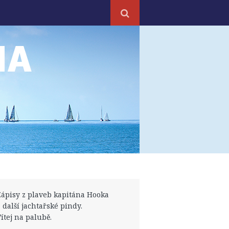
NA
Zápisy z plaveb kapitána Hooka
a další jachtařské pindy.
Vítej na palubě.