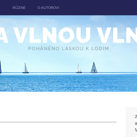
T
RŮZNÉ
O AUTOROVI
A VLNOU VL
POHÁNĚNO LÁSKOU K LODÍM