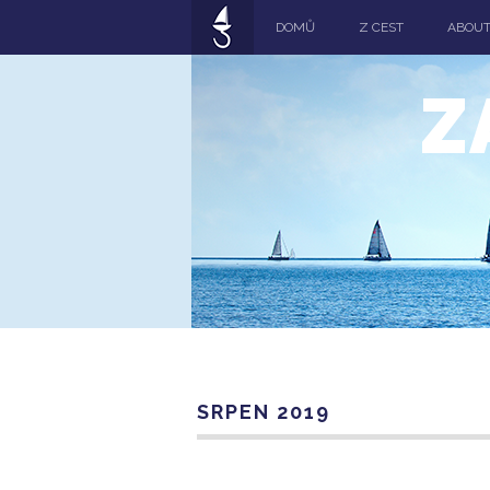
DOMŮ
Z CEST
ABOU
Z
SRPEN 2019