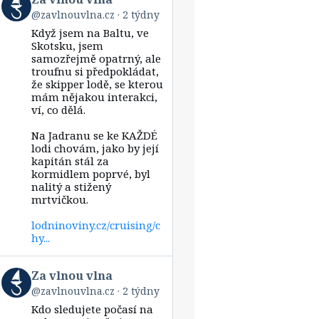
post
@zavlnouvlna.cz
2 týdny
by
Když jsem na Baltu, ve
Za
vlnou
Skotsku, jsem
vlna
samozřejmě opatrný, ale
on
troufnu si předpokládat,
Bluesky
že skipper lodě, se kterou
mám nějakou interakci,
ví, co dělá.
Na Jadranu se ke KAŽDÉ
lodi chovám, jako by její
kapitán stál za
kormidlem poprvé, byl
nalitý a stižený
mrtvičkou.
lodninoviny.cz/cruising/c
hy...
View
Za vlnou vlna
post
@zavlnouvlna.cz
2 týdny
by
Kdo sledujete počasí na
Za