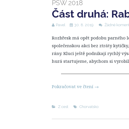
PSW 2018
Část druhá: Rab
Pavel
30. 8. 2019
Žádné koment
Rozbřesk má opět podobu parného lét
společenskou akci bez ztráty kytičky,
rány. Kluci ještě podnikají rychlý v
hurá startujeme, abychom si vyrobili 
Pokračovat ve čtení
→
Z cest
Chorvatsko