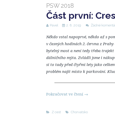
PSW 2018
Část první: Cres
Pavel
2. 8. 2019
Žádné komentá
Někdo vstal napoprvé, někdo až s pom
v časných hodinách 2. června z Prahy 
bytelný most a není tedy třeba trajekt
dálničního mýta. Zvládli jsme i náku
si to tady před čtyřmi lety jako celkem
problém najít místo k parkování. Kluci
Pokračovat ve čtení
→
Z cest
Chorvatsko