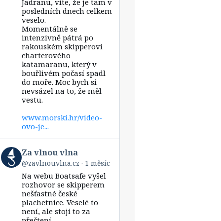
vlnou
Jadranu, víte, že je tam v
vlna
posledních dnech celkem
on
veselo.
Bluesky
Momentálně se
intenzivně pátrá po
rakouském skipperovi
charterového
katamaranu, který v
bouřlivém počasí spadl
do moře. Moc bych si
nevsázel na to, že měl
vestu.
www.morski.hr/video-
ovo-je...
View
Za vlnou vlna
post
@zavlnouvlna.cz
1 měsíc
by
Na webu Boatsafe vyšel
Za
vlnou
rozhovor se skipperem
vlna
nešťastné české
on
plachetnice. Veselé to
Bluesky
není, ale stojí to za
přečtení.