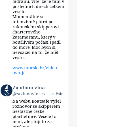
vlnou
Jadranu, víte, že je tam v
vlna
posledních dnech celkem
on
veselo.
Bluesky
Momentálně se
intenzivně pátrá po
rakouském skipperovi
charterového
katamaranu, který v
bouřlivém počasí spadl
do moře. Moc bych si
nevsázel na to, že měl
vestu.
www.morski.hr/video-
ovo-je...
View
Za vlnou vlna
post
@zavlnouvlna.cz
1 měsíc
by
Na webu Boatsafe vyšel
Za
vlnou
rozhovor se skipperem
vlna
nešťastné české
on
plachetnice. Veselé to
Bluesky
není, ale stojí to za
přečtení.