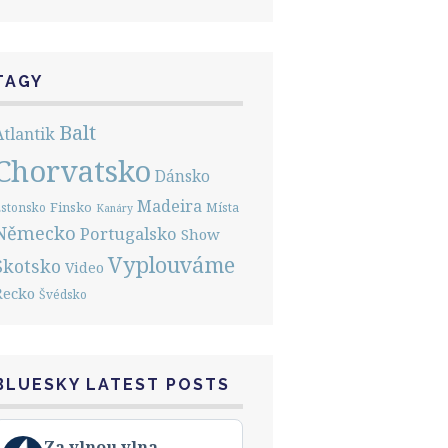
TAGY
Balt
Atlantik
Chorvatsko
Dánsko
Madeira
Finsko
stonsko
Místa
Kanáry
Německo
Portugalsko
Show
Vyplouváme
Skotsko
Video
Řecko
Švédsko
BLUESKY LATEST POSTS
View
Za vlnou vlna