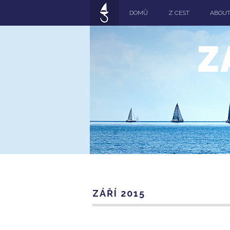
DOMŮ
Z CEST
ABOU
Z
ZÁŘÍ 2015