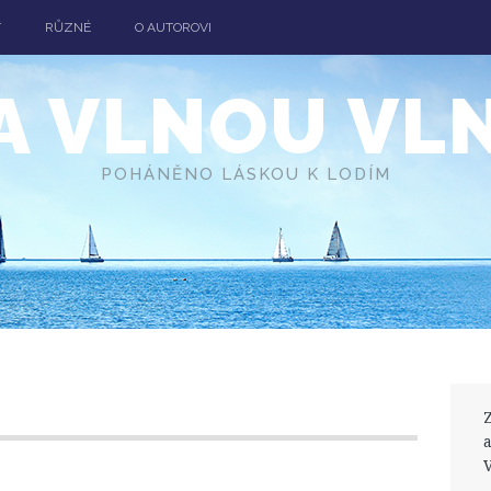
T
RŮZNÉ
O AUTOROVI
A VLNOU VL
POHÁNĚNO LÁSKOU K LODÍM