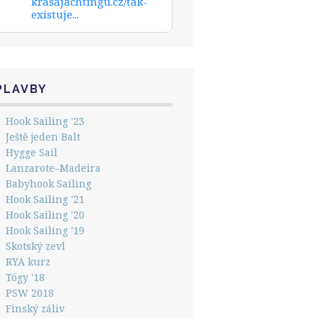
krasajachtingu.cz/tak-
existuje...
PLAVBY
Hook Sailing '23
Ještě jeden Balt
Hygge Sail
Lanzarote–Madeira
Babyhook Sailing
Hook Sailing '21
Hook Sailing '20
Hook Sailing '19
Skotský zevl
RYA kurz
Tógy '18
PSW 2018
Finský záliv