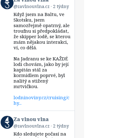
post
@zavlnouvlna.cz
2 týdny
by
Když jsem na Baltu, ve
Za
vlnou
Skotsku, jsem
vlna
samozřejmě opatrný, ale
on
troufnu si předpokládat,
Bluesky
že skipper lodě, se kterou
mám nějakou interakci,
ví, co dělá.
Na Jadranu se ke KAŽDÉ
lodi chovám, jako by její
kapitán stál za
kormidlem poprvé, byl
nalitý a stižený
mrtvičkou.
lodninoviny.cz/cruising/c
hy...
View
Za vlnou vlna
post
@zavlnouvlna.cz
2 týdny
by
Kdo sledujete počasí na
Za