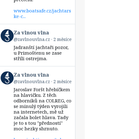
www.boatsafe.cz/jachtars
ke-c...
View
Za vlnou vlna
post
@zavlnouvlna.cz
2 měsíce
by
Jadranští jachtaři pozor,
Za
vlnou
u Primoštenu se zase
vlna
stříli ostrejma.
on
Bluesky
View
Za vlnou vlna
post
@zavlnouvlna.cz
2 měsíce
by
Jaroslav Foršt hřebíčkem
Za
vlnou
na hlavičku. Z těch
vlna
odborníků na COLREG, co
on
se minulý týden vyrojili
Bluesky
na internetech, mě už
začala bolet hlava. Tady
je to s tou "předností"
moc hezky shrnuto.