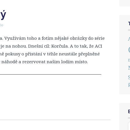
tý
ře
. Využívám toho a fotím nějaké obrázky do série
e na nohou. Dnešní cíl: Korčula. A to tak, že ACI
 pokusy o přistání v téhle neustále přeplněné
E
 náhodě a rezervovat našim lodím místo.