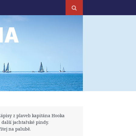
NA
Zápisy z plaveb kapitána Hooka
a další jachtařské pindy.
Vítej na palubě.