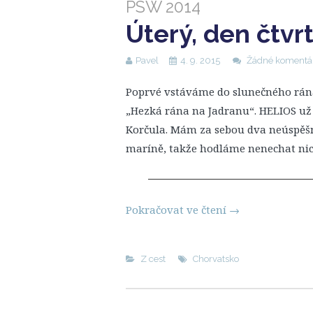
PSW 2014
Úterý, den čtvr
Pavel
4. 9. 2015
Žádné komentá
Poprvé vstáváme do slunečného rána
„Hezká rána na Jadranu“. HELIOS už j
Korčula. Mám za sebou dva neúspěšně
maríně, takže hodláme nenechat nic
Pokračovat ve čtení
→
Z cest
Chorvatsko