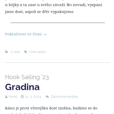
u bójky a ta zase u svého závaží. No nevadí, vyspaní
jsme dost, aspoň se dřív vypakujeme.
Pokračovat ve čtení
→
Z cest
Chorvatsko
Hook Sailing ’23
Gradina
Pavel
14. 5. 2024
Žádné komentáře
Ráno je proti včerejšku dost změna, budíme se do