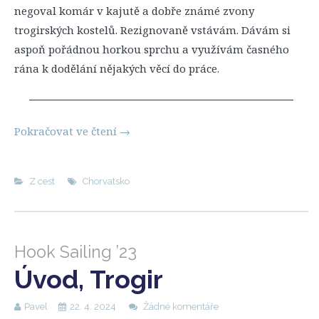
negoval komár v kajutě a dobře známé zvony
trogirských kostelů. Rezignovaně vstávám. Dávám si
aspoň pořádnou horkou sprchu a využívám časného
rána k dodělání nějakých věcí do práce.
Pokračovat ve čtení
→
Z cest
Chorvatsko
Hook Sailing ’23
Úvod, Trogir
Pavel
22. 4. 2024
Žádné komentáře