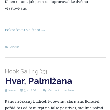
Nejen o tom, jak jsem se dopracoval ke dvěma
vlaštovkám.
Pokračovat ve čtení
→
About
Hook Sailing ’23
Hvar, Palmižana
Pavel
3. 6. 2024
Žádné komentáře
Ráno nečekaný budíček kotevním alarmem. Bohužel
pořád čas od času trpí na false positives, stojíme pořád