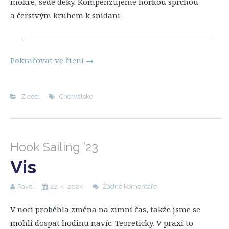
mokré, šedé deky. Kompenzujeme horkou sprchou
a čerstvým kruhem k snídani.
Pokračovat ve čtení
→
Z cest
Chorvatsko
Hook Sailing ’23
Vis
Pavel
22. 4. 2024
Žádné komentáře
V noci proběhla změna na zimní čas, takže jsme se
mohli dospat hodinu navíc. Teoreticky. V praxi to