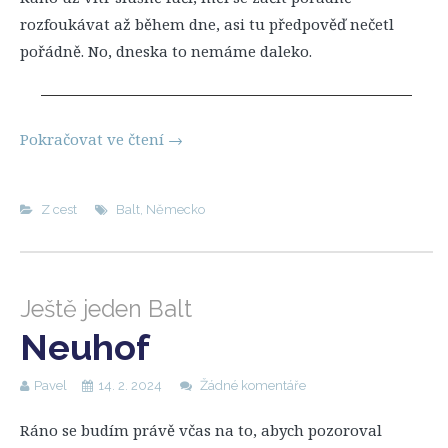
rozfoukávat až během dne, asi tu předpověď nečetl
pořádně. No, dneska to nemáme daleko.
Pokračovat ve čtení
→
Z cest
Balt
,
Německo
Ještě jeden Balt
Neuhof
Pavel
14. 2. 2024
Žádné komentáře
Ráno se budím právě včas na to, abych pozoroval