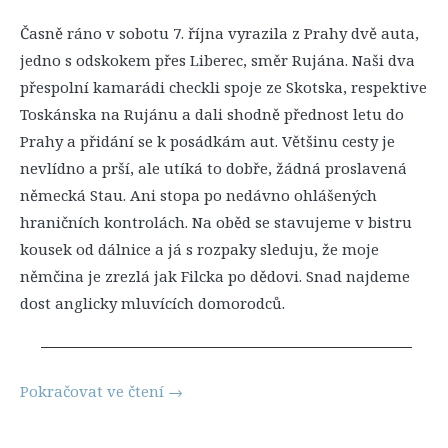
Časně ráno v sobotu 7. října vyrazila z Prahy dvě auta,
jedno s odskokem přes Liberec, směr Rujána. Naši dva
přespolní kamarádi checkli spoje ze Skotska, respektive
Toskánska na Rujánu a dali shodně přednost letu do
Prahy a přidání se k posádkám aut. Většinu cesty je
nevlídno a prší, ale utíká to dobře, žádná proslavená
německá Stau. Ani stopa po nedávno ohlášených
hraničních kontrolách. Na oběd se stavujeme v bistru
kousek od dálnice a já s rozpaky sleduju, že moje
němčina je zrezlá jak Filcka po dědovi. Snad najdeme
dost anglicky mluvících domorodců.
Pokračovat ve čtení
→