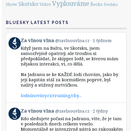
Vyplouváme
Skotsko
Show
Řecko
Video
Švédsko
BLUESKY LATEST POSTS
View
Za vlnou vlna
@zavlnouvlna.cz
1 týdnem
post
Když jsem na Baltu, ve Skotsku, jsem
by
samozřejmě opatrný, ale troufnu si
Za
předpokládat, že skipper lodě, se kterou mám
vlnou
nějakou interakci, ví, co dělá.
vlna
on
Bluesky
Na Jadranu se ke KAŽDÉ lodi chovám, jako by
její kapitán stál za kormidlem poprvé, byl
nalitý a stižený mrtvičkou.
lodninoviny.cz/cruising/chy...
View
Za vlnou vlna
@zavlnouvlna.cz
2 týdny
post
Kdo sledujete počasí na Jadranu, víte, že je tam
by
v posledních dnech celkem veselo.
Za
Momentálně se intenzivně pátrá po rakouském
vlnou