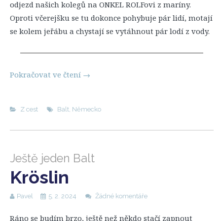
odjezd našich kolegů na ONKEL ROLFovi z maríny.
Oproti včerejšku se tu dokonce pohybuje pár lidí, motají
se kolem jeřábu a chystají se vytáhnout pár lodí z vody.
Pokračovat ve čtení
→
Z cest
Balt
,
Německo
Ještě jeden Balt
Kröslin
Pavel
5. 2. 2024
Žádné komentáře
Ráno se budím brzo, ještě než někdo stačí zapnout