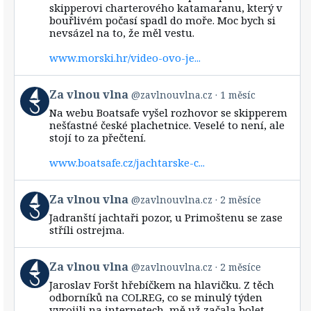
skipperovi charterového katamaranu, který v
vlna
bouřlivém počasí spadl do moře. Moc bych si
on
Bluesky
nevsázel na to, že měl vestu.
www.morski.hr/video-ovo-je...
View
Za vlnou vlna
@zavlnouvlna.cz
1 měsíc
post
Na webu Boatsafe vyšel rozhovor se skipperem
by
nešťastné české plachetnice. Veselé to není, ale
Za
stojí to za přečtení.
vlnou
vlna
www.boatsafe.cz/jachtarske-c...
on
Bluesky
View
Za vlnou vlna
@zavlnouvlna.cz
2 měsíce
post
Jadranští jachtaři pozor, u Primoštenu se zase
by
stříli ostrejma.
Za
vlnou
vlna
View
Za vlnou vlna
@zavlnouvlna.cz
2 měsíce
on
post
Bluesky
Jaroslav Foršt hřebíčkem na hlavičku. Z těch
by
odborníků na COLREG, co se minulý týden
Za
vyrojili na internetech, mě už začala bolet