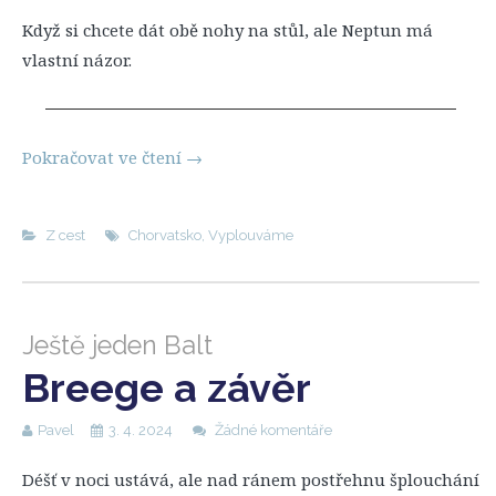
Když si chcete dát obě nohy na stůl, ale Neptun má
vlastní názor.
Pokračovat ve čtení
→
Z cest
Chorvatsko
,
Vyplouváme
Ještě jeden Balt
Breege a závěr
Pavel
3. 4. 2024
Žádné komentáře
Déšť v noci ustává, ale nad ránem postřehnu šplouchání