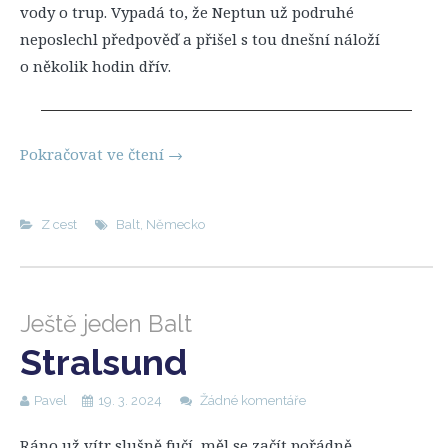
vody o trup. Vypadá to, že Neptun už podruhé
neposlechl předpověď a přišel s tou dnešní náloží
o několik hodin dřív.
Pokračovat ve čtení
→
Z cest
Balt
,
Německo
Ještě jeden Balt
Stralsund
Pavel
19. 3. 2024
Žádné komentáře
Ráno už vítr slušně fučí, měl se začít pořádně