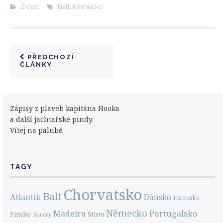
Z cest
Balt
,
Německo
PŘEDCHOZÍ
ČLÁNKY
Zápisy z plaveb kapitána Hooka
a další jachtařské pindy.
Vítej na palubě.
TAGY
Chorvatsko
Balt
Atlantik
Dánsko
Estonsko
Německo
Portugalsko
Madeira
Finsko
Místa
Kanáry