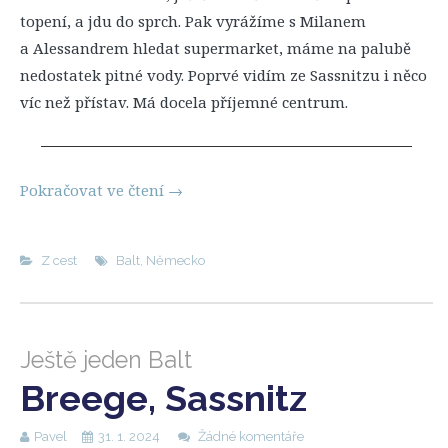
topení, a jdu do sprch. Pak vyrážíme s Milanem
a Alessandrem hledat supermarket, máme na palubě
nedostatek pitné vody. Poprvé vidím ze Sassnitzu i něco
víc než přístav. Má docela příjemné centrum.
Pokračovat ve čtení
→
Z cest
Balt
,
Německo
Ještě jeden Balt
Breege, Sassnitz
Pavel
31. 1. 2024
Žádné komentáře