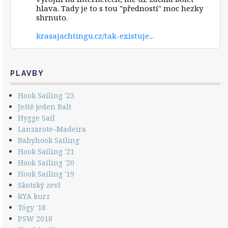
vlnou
hlava. Tady je to s tou "předností" moc hezky
vlna
shrnuto.
on
Bluesky
krasajachtingu.cz/tak-existuje...
PLAVBY
Hook Sailing '23
Ještě jeden Balt
Hygge Sail
Lanzarote–Madeira
Babyhook Sailing
Hook Sailing '21
Hook Sailing '20
Hook Sailing '19
Skotský zevl
RYA kurz
Tógy '18
PSW 2018