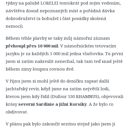
týdny na palubě LORELEI tentokrát pod mým vedením,
návštěva dosud nepoznaných míst a pořádná dávka
dobrodružství (a bohužel i část posádky skolená
nemocí).
Během téhle plavby se taky můj námořní záznam
přehoupl přes 10 000 mil
. V námořnickém tetovacím
jazyku je za každých 5 000 mil jedna vlaštovka. Tu první
jsem si zatím nakreslit nenechal, tak tam teď snad ještě
během zimy šoupnu rovnou dvě.
V říjnu jsem si mohl ještě do deníčku zapsat další
jachtařský revír, když jsme na zatím největší lodi,
kterou jsem kdy řídil (Dufour 530 RHAMNUS), objevovali
krásy
severní Sardinie a jižní Korsiky
. A že bylo co
obdivovat.
V plánu pak bylo zakončit sezónu stejně jako jsem ji