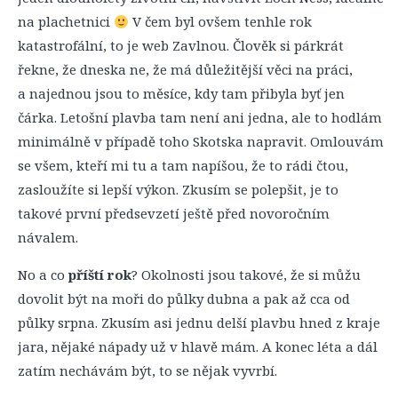
na plachetnici
V čem byl ovšem tenhle rok
katastrofální, to je web Zavlnou. Člověk si párkrát
řekne, že dneska ne, že má důležitější věci na práci,
a najednou jsou to měsíce, kdy tam přibyla byť jen
čárka. Letošní plavba tam není ani jedna, ale to hodlám
minimálně v případě toho Skotska napravit. Omlouvám
se všem, kteří mi tu a tam napíšou, že to rádi čtou,
zasloužíte si lepší výkon. Zkusím se polepšit, je to
takové první předsevzetí ještě před novoročním
návalem.
No a co
příští rok
? Okolnosti jsou takové, že si můžu
dovolit být na moři do půlky dubna a pak až cca od
půlky srpna. Zkusím asi jednu delší plavbu hned z kraje
jara, nějaké nápady už v hlavě mám. A konec léta a dál
zatím nechávám být, to se nějak vyvrbí.