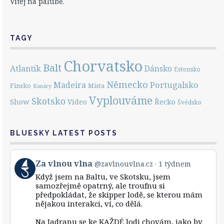
Vítej na palubě.
TAGY
Chorvatsko
Balt
Atlantik
Dánsko
Estonsko
Německo
Portugalsko
Madeira
Finsko
Místa
Kanáry
Vyplouváme
Skotsko
Show
Řecko
Video
Švédsko
BLUESKY LATEST POSTS
View
Za vlnou vlna
@zavlnouvlna.cz
1 týdnem
post
Když jsem na Baltu, ve Skotsku, jsem
by
samozřejmě opatrný, ale troufnu si
Za
předpokládat, že skipper lodě, se kterou mám
vlnou
nějakou interakci, ví, co dělá.
vlna
on
Bluesky
Na Jadranu se ke KAŽDÉ lodi chovám, jako by