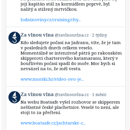
její kapitán stál za kormidlem poprvé, byl
nalitý a stižený mrtvičkou.
lodninoviny.cz/cruising/chy...
View
Za vlnou vlna
@zavlnouvlna.cz
2 týdny
post
Kdo sledujete počasí na Jadranu, víte, že je tam
by
v posledních dnech celkem veselo.
Za
Momentálně se intenzivně pátrá po rakouském
vlnou
skipperovi charterového katamaranu, který v
vlna
bouřlivém počasí spadl do moře. Moc bych si
on
Bluesky
nevsázel na to, že měl vestu.
www.morski.hr/video-ovo-je...
View
Za vlnou vlna
@zavlnouvlna.cz
1 měsíc
post
Na webu Boatsafe vyšel rozhovor se skipperem
by
nešťastné české plachetnice. Veselé to není, ale
Za
stojí to za přečtení.
vlnou
vlna
www.boatsafe.cz/jachtarske-c...
on
Bluesky