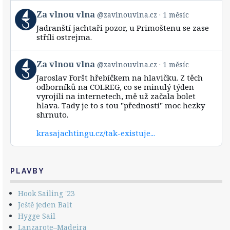
View
Za vlnou vlna
@zavlnouvlna.cz
1 měsíc
post
Jadranští jachtaři pozor, u Primoštenu se zase
by
stříli ostrejma.
Za
vlnou
vlna
View
Za vlnou vlna
@zavlnouvlna.cz
1 měsíc
on
post
Bluesky
Jaroslav Foršt hřebíčkem na hlavičku. Z těch
by
odborníků na COLREG, co se minulý týden
Za
vyrojili na internetech, mě už začala bolet
vlnou
hlava. Tady je to s tou "předností" moc hezky
vlna
shrnuto.
on
Bluesky
krasajachtingu.cz/tak-existuje...
PLAVBY
Hook Sailing '23
Ještě jeden Balt
Hygge Sail
Lanzarote–Madeira