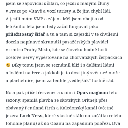
jsem se zapovídal s šífaři, co jezdí s malými čluny
v Praze po Vltavě a vozí turisty. A že jim chybí lidi.
A jestli mám VMP a zájem. Měl jsem obojí a od
letošního léta jsem tedy začal fungovat jako
příležitostný šífař
a tu a tam si zajezdil v té chvílemi
docela napínavé skrumáži pasažérských plavidel
v centru Prahy. Místo, kde se člověku hodně hodí
ocelové nervy vypěstované na chorvatských čerpačkách
Díky tomu jsem se seznámil blíž i s dalšími lidmi
a loděmi na řece a jakkoli je to dost jiný svět než moře
a plachetnice, jsem za tenhle „vedlejšák“ hodně rád.
No a pak přišel červenec a s ním i
Opus magnum
této
sezóny: spanilá plavba ze skotských Orknejí přes
obávaný Pentland Firth a Kaledonský kanál (včetně
jezera
Loch Ness
, které vlastně stálo na začátku celého
tohohle plánu) až do Obanu na západním pobřeží. Dva