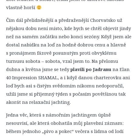
vlastně horší
Čím dál přelidněnější a předraženější Chorvatsko už
nějakou dobu není místo, kde bych se chtěl objevit jindy
než na samém začátku nebo konci sezóny. Když jsem ale
dostal nabídku na loď za hodně dobrou cenu a hlavně
s pronájmem fázově posunutým proti obvyklému
turnusu sobota – sobota, vzal jsem to. Na přelomu
dubna a května jsme se tedy
plavili po Jadranu
na Elan
40 Impression SHAMAL, a i když danou charterovku ani
loď bych asi s čistým svědomím nikomu nedoporučil,
užili jsme si příjemný týden s počasím povětšinou tak
akorát na relaxační jachting.
Jedna věc, která s námořním jachtingem úplně
nesouvisí, ale která obohatila můj plavební záznam:
během jednoho „pivo a pokec“ večera s lidma od lodí