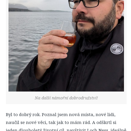
Na další námořní dobrodružství!
Byl to dobrý rok. Poznal jsem nová místa, nové lidi,
naučil se nové věci, tak jak to mám rád. A odškrtl si
jeden dlouholetý životní cíl, navštívit Loch Ness, ideálně