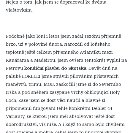
Nejen o tom, jak jsem se dopracoval ke dvěma
vlaštovkám.
Podobně jako loni i letos jsem začal sezónu příjemně
brzo, už v polovině února. Narozdíl od loňského,
teplotně ještě celkem příjemného Atlantiku mezi
Kanárama a Madeirou, jsem ovšem tentokrát vyplul na
Petrovu
kondiční plavbu do Skotska
. Devět dnů na
palubě LORELEI jsme strávili pilováním přístavních
manévrů, trimu, MOB, zaskočili jsme si do Severního
Irska a pod sněhem zasypané vrchy obklopující Holy
Loch. Zase jsem se dost věcí naučil a hlavně si
připomenul fungování téhle konkrétní Dehler 44
Varianty, se kterou jsem měl absolvovat ještě dost
dobrodružství, viz níže. A i když to samo bylo chvílemi
dost studené a mokré, čekal jsem to únorové Skotsko