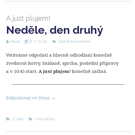
A just plujem!
Neděle, den druhý
Pavel
6. 7. 2016
Žádné komentáře
Vstáváme odpočatí a hlavně odhodlaní konečně
zvednout kotvy. Snídaně, sprcha, poslední přípravy
a v 10:45 start.
A just plujem!
konečně začíná.
Pokračovat ve čtení
→
Z cest
Chorvatsko