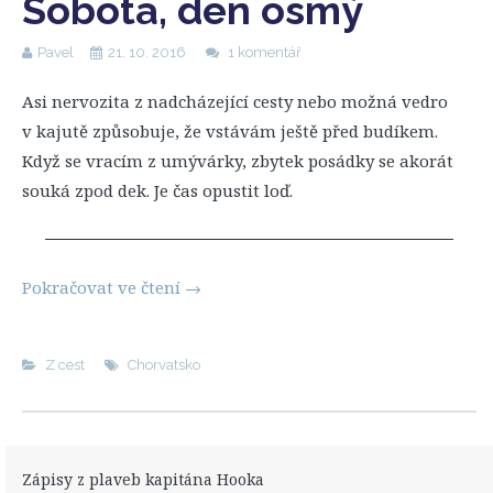
Sobota, den osmý
Pavel
21. 10. 2016
1 komentář
Asi nervozita z nadcházející cesty nebo možná vedro
v kajutě způsobuje, že vstávám ještě před budíkem.
Když se vracím z umývárky, zbytek posádky se akorát
souká zpod dek. Je čas opustit loď.
Pokračovat ve čtení
→
Z cest
Chorvatsko
Zápisy z plaveb kapitána Hooka