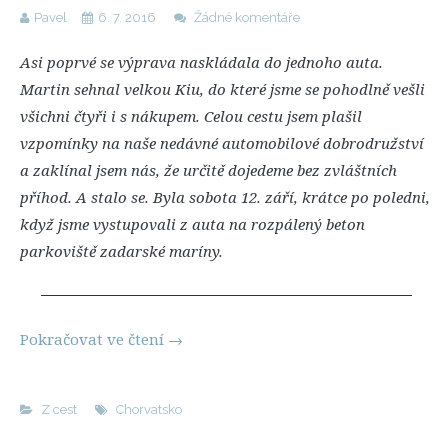
Pavel
6. 7. 2016
Žádné komentáře
Asi poprvé se výprava naskládala do jednoho auta.
Martin sehnal velkou Kiu, do které jsme se pohodlně vešli
všichni čtyři i s nákupem. Celou cestu jsem plašil
vzpomínky na naše nedávné automobilové dobrodružství
a zaklínal jsem nás, že určitě dojedeme bez zvláštních
příhod. A stalo se. Byla sobota 12. září, krátce po poledni,
když jsme vystupovali z auta na rozpálený beton
parkoviště zadarské maríny.
Pokračovat ve čtení
→
Z cest
Chorvatsko