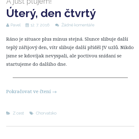
A just plujem!
Úterý, den čtvrtý
Pavel
12. 7. 2016
Žádné komentáře
Ráno je situace plus mínus stejná. Slunce slibuje další
teplý zářijový den, vítr slibuje další příděl JV uzlů. Nikdo
jsme se kdovíjak nevyspali, ale poctivou snídaní se
startujeme do dalšího dne.
Pokračovat ve čtení
→
Z cest
Chorvatsko