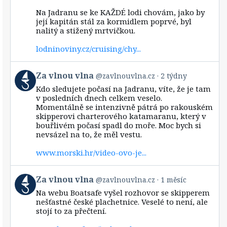
on
Bluesky
Na Jadranu se ke KAŽDÉ lodi chovám, jako by
její kapitán stál za kormidlem poprvé, byl
nalitý a stižený mrtvičkou.
lodninoviny.cz/cruising/chy...
View
Za vlnou vlna
@zavlnouvlna.cz
2 týdny
post
Kdo sledujete počasí na Jadranu, víte, že je tam
by
v posledních dnech celkem veselo.
Za
Momentálně se intenzivně pátrá po rakouském
vlnou
skipperovi charterového katamaranu, který v
vlna
bouřlivém počasí spadl do moře. Moc bych si
on
Bluesky
nevsázel na to, že měl vestu.
www.morski.hr/video-ovo-je...
View
Za vlnou vlna
@zavlnouvlna.cz
1 měsíc
post
Na webu Boatsafe vyšel rozhovor se skipperem
by
nešťastné české plachetnice. Veselé to není, ale
Za
stojí to za přečtení.
vlnou
vlna