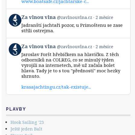
www.boatsafe.cz/jachtarske-c...
on
Bluesky
View
Za vlnou vlna
@zavlnouvlna.cz
2 měsíce
post
Jadranští jachtaři pozor, u Primoštenu se zase
by
stříli ostrejma.
Za
vlnou
vlna
View
Za vlnou vlna
@zavlnouvlna.cz
2 měsíce
on
post
Bluesky
Jaroslav Foršt hřebíčkem na hlavičku. Z těch
by
odborníků na COLREG, co se minulý týden
Za
vyrojili na internetech, mě už začala bolet
vlnou
hlava. Tady je to s tou "předností" moc hezky
vlna
shrnuto.
on
Bluesky
krasajachtingu.cz/tak-existuje...
PLAVBY
Hook Sailing '23
Ještě jeden Balt