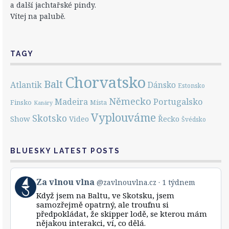
a další jachtařské pindy.
Vítej na palubě.
TAGY
Chorvatsko
Balt
Atlantik
Dánsko
Estonsko
Německo
Portugalsko
Madeira
Finsko
Místa
Kanáry
Vyplouváme
Skotsko
Show
Řecko
Video
Švédsko
BLUESKY LATEST POSTS
View
Za vlnou vlna
@zavlnouvlna.cz
1 týdnem
post
Když jsem na Baltu, ve Skotsku, jsem
by
samozřejmě opatrný, ale troufnu si
Za
předpokládat, že skipper lodě, se kterou mám
vlnou
nějakou interakci, ví, co dělá.
vlna