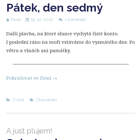
Pátek, den sedmý
Pavel
19. 10. 2016
1 komentář
Další plavba, na které slunce vychytá čisté konto.
I poslední ráno na moři vstáváme do vysmátého dne. Po
větru a vlnách ani památky.
Pokračovat ve čtení
→
Z cest
Chorvatsko
A just plujem!