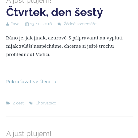
A just plujem!
Čtvrtek, den šestý
Pavel
13. 10. 2016
Žádné komentáře
Ráno je, jak jinak, azurové. S přípravami na vyplutí
nijak zvlášť nespěcháme, chceme si ještě trochu
prohlédnout Vodici.
Pokračovat ve čtení
→
Z cest
Chorvatsko
A just plujem!