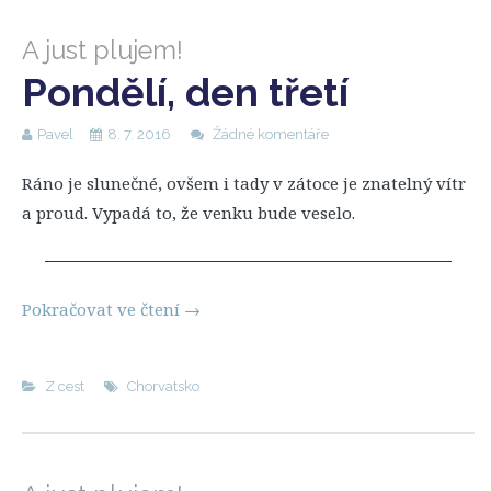
A just plujem!
Pondělí, den třetí
Pavel
8. 7. 2016
Žádné komentáře
Ráno je slunečné, ovšem i tady v zátoce je znatelný vítr
a proud. Vypadá to, že venku bude veselo.
Pokračovat ve čtení
→
Z cest
Chorvatsko