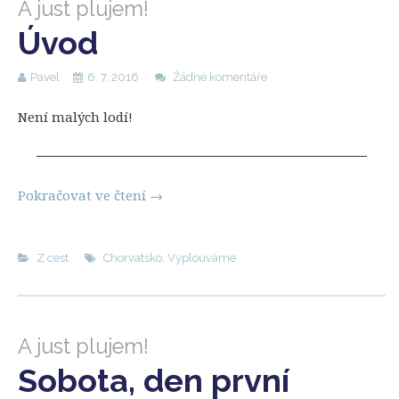
A just plujem!
Úvod
Pavel
6. 7. 2016
Žádné komentáře
Není malých lodí!
Pokračovat ve čtení
→
Z cest
Chorvatsko
,
Vyplouváme
A just plujem!
Sobota, den první