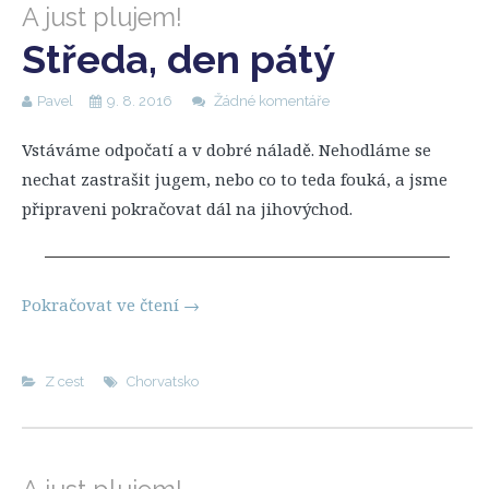
A just plujem!
Středa, den pátý
Pavel
9. 8. 2016
Žádné komentáře
Vstáváme odpočatí a v dobré náladě. Nehodláme se
nechat zastrašit jugem, nebo co to teda fouká, a jsme
připraveni pokračovat dál na jihovýchod.
Pokračovat ve čtení
→
Z cest
Chorvatsko