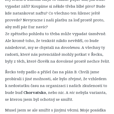
vypadat září? Koupíme si někde třeba blbé pivo? Bude
kde natankovat naftu? Co všechno ten šílenec ještě
provede? Nevycucne i naši platbu za loď prostě proto,
aby měl pár Eur navíc?
Ze zpětného pohledu to třeba může vypadat úsměvně.
Ale kromě toho, že tenkrát nikdo nevěděl, co bude
následovat, my se chystali na
dovolenou
. A všechny ty
radosti, které nás potenciálně mohly potkat v Řecku,
byly z těch, které člověk na dovolené prostě nechce řešit.
Řecko tedy padlo a přišel čas na plán B. Chvíli jsme
probírali i jiné možnosti, ale bylo zřejmé, že vzhledem
k nedostatku času na organizaci i našich zkušeností to
bude buď
Chorvatsko
, nebo nic. A
nic
nebyla varianta,
se kterou jsem byl ochotný se smířit.
Musel jsem se ale smířit s jinými věcmi. Moje posádka