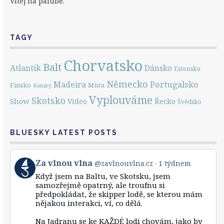
Vítej na palubě.
TAGY
Chorvatsko
Balt
Atlantik
Dánsko
Estonsko
Německo
Portugalsko
Madeira
Finsko
Místa
Kanáry
Vyplouváme
Skotsko
Show
Řecko
Video
Švédsko
BLUESKY LATEST POSTS
View
Za vlnou vlna
@zavlnouvlna.cz
1 týdnem
post
Když jsem na Baltu, ve Skotsku, jsem
by
samozřejmě opatrný, ale troufnu si
Za
předpokládat, že skipper lodě, se kterou mám
vlnou
nějakou interakci, ví, co dělá.
vlna
on
Bluesky
Na Jadranu se ke KAŽDÉ lodi chovám, jako by