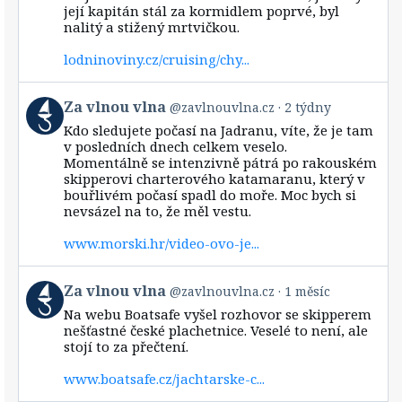
její kapitán stál za kormidlem poprvé, byl
nalitý a stižený mrtvičkou.
lodninoviny.cz/cruising/chy...
View
Za vlnou vlna
@zavlnouvlna.cz
2 týdny
post
Kdo sledujete počasí na Jadranu, víte, že je tam
by
v posledních dnech celkem veselo.
Za
Momentálně se intenzivně pátrá po rakouském
vlnou
skipperovi charterového katamaranu, který v
vlna
bouřlivém počasí spadl do moře. Moc bych si
on
Bluesky
nevsázel na to, že měl vestu.
www.morski.hr/video-ovo-je...
View
Za vlnou vlna
@zavlnouvlna.cz
1 měsíc
post
Na webu Boatsafe vyšel rozhovor se skipperem
by
nešťastné české plachetnice. Veselé to není, ale
Za
stojí to za přečtení.
vlnou
vlna
www.boatsafe.cz/jachtarske-c...
on
Bluesky