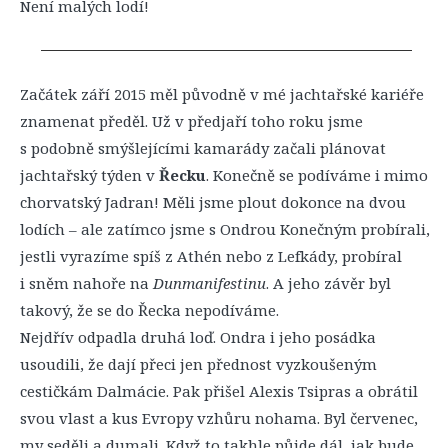
Není malých lodí!
Začátek září 2015 měl původně v mé jachtařské kariéře
znamenat předěl. Už v předjaří toho roku jsme
s podobně smýšlejícími kamarády začali plánovat
jachtařský týden v
Řecku
. Konečně se podíváme i mimo
chorvatský Jadran! Měli jsme plout dokonce na dvou
lodích – ale zatímco jsme s Ondrou Konečným probírali,
jestli vyrazíme spíš z Athén nebo z Lefkády, probíral
i sněm nahoře na
Dunmanifestinu
. A jeho závěr byl
takový, že se do Řecka nepodíváme.
Nejdřív odpadla druhá loď. Ondra i jeho posádka
usoudili, že dají přeci jen přednost vyzkoušeným
cestičkám Dalmácie. Pak přišel Alexis Tsipras a obrátil
svou vlast a kus Evropy vzhůru nohama. Byl červenec,
my seděli a dumali. Když to takhle půjde dál, jak bude