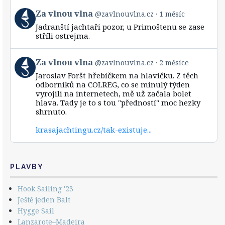
View
Za vlnou vlna
@zavlnouvlna.cz
1 měsíc
post
Jadranští jachtaři pozor, u Primoštenu se zase
by
stříli ostrejma.
Za
vlnou
vlna
View
Za vlnou vlna
@zavlnouvlna.cz
2 měsíce
on
post
Bluesky
Jaroslav Foršt hřebíčkem na hlavičku. Z těch
by
odborníků na COLREG, co se minulý týden
Za
vyrojili na internetech, mě už začala bolet
vlnou
hlava. Tady je to s tou "předností" moc hezky
vlna
shrnuto.
on
Bluesky
krasajachtingu.cz/tak-existuje...
PLAVBY
Hook Sailing '23
Ještě jeden Balt
Hygge Sail
Lanzarote–Madeira