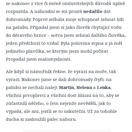
se nakonec z více či méně omluvitelných důvodů úplně
rozpustila. A náhradní se mi prostě
nedařilo
dát
dohromady. Poprvé selhala moje schopnost sehnat lidi
na palubu. Připadal jsem si jako člověk chytající vodu
do děravého hrnce – sotva jsem sehnal dalšího člověka,
jeden předchozí to vzdal. Byla polovina srpna a já měl
jediného plavčíka, se kterým jsem mohl počítat.
Propadal jsem malomyslnosti.
Ale když si námořník řekne, že vyrazí na moře, tak
vyrazí. Nakonec jsme se dali dohromady čtyři: na
palubu se nechali nalejt
Martin
,
Helena
a
Lenka
,
všichni prvoplavci a všichni dost blázni na to, aby se
zúčastnili něčeho, o čem nejenže nevěděli, jak to
vypadá, ale ani, jestli se to uskuteční. Už za tohohle
ducha si zasloužili palec nahoru.