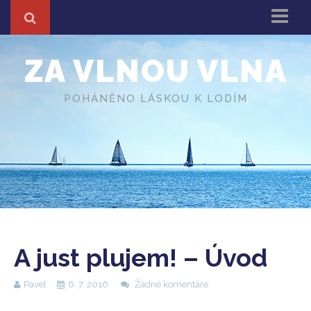
Domů
ZA VLNOU VLNA
Z cest
About
POHÁNĚNO LÁSKOU K LODÍM
Různé
O autorovi
A just plujem! – Úvod
Pavel
6. 7. 2016
Žádné komentáře