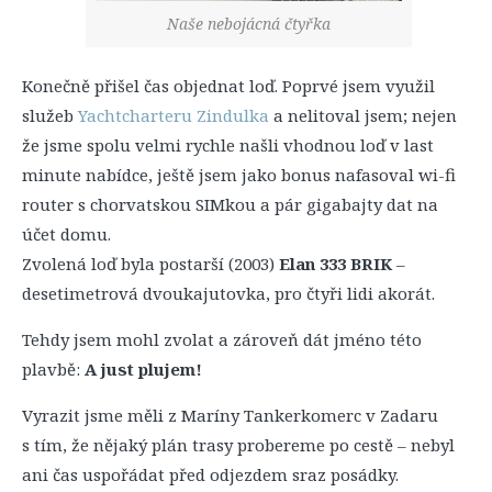
Naše nebojácná čtyřka
Konečně přišel čas objednat loď. Poprvé jsem využil
služeb
Yachtcharteru Zindulka
a nelitoval jsem; nejen
že jsme spolu velmi rychle našli vhodnou loď v last
minute nabídce, ještě jsem jako bonus nafasoval wi-fi
router s chorvatskou SIMkou a pár gigabajty dat na
účet domu.
Zvolená loď byla postarší (2003)
Elan 333 BRIK
–
desetimetrová dvoukajutovka, pro čtyři lidi akorát.
Tehdy jsem mohl zvolat a zároveň dát jméno této
plavbě:
A just plujem!
Vyrazit jsme měli z Maríny Tankerkomerc v Zadaru
s tím, že nějaký plán trasy probereme po cestě – nebyl
ani čas uspořádat před odjezdem sraz posádky.