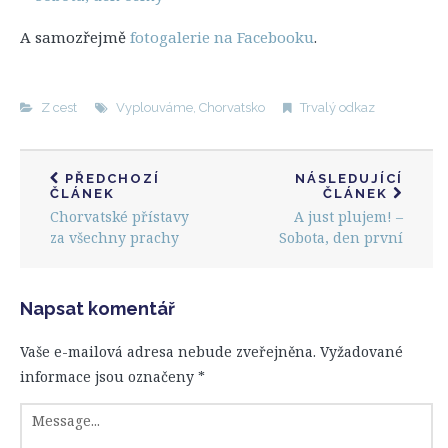
A samozřejmě
fotogalerie na Facebooku
.
Z cest
Vyplouváme
,
Chorvatsko
Trvalý odkaz
PŘEDCHOZÍ
NÁSLEDUJÍCÍ
ČLÁNEK
ČLÁNEK
Chorvatské přístavy
A just plujem! –
za všechny prachy
Sobota, den první
Napsat komentář
Vaše e-mailová adresa nebude zveřejněna.
Vyžadované
informace jsou označeny
*