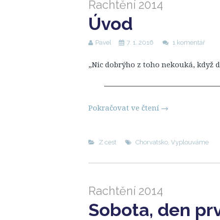
Rachtění 2014
Úvod
Pavel
7. 1. 2016
1 komentář
„Nic dobrýho z toho nekouká, když 
Pokračovat ve čtení
→
Z cest
Chorvatsko
,
Vyplouváme
Rachtění 2014
Sobota, den pr