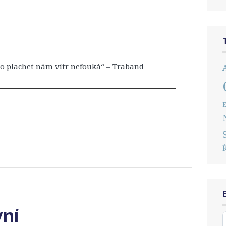
do plachet nám vítr nefouká“ – Traband
E
vní