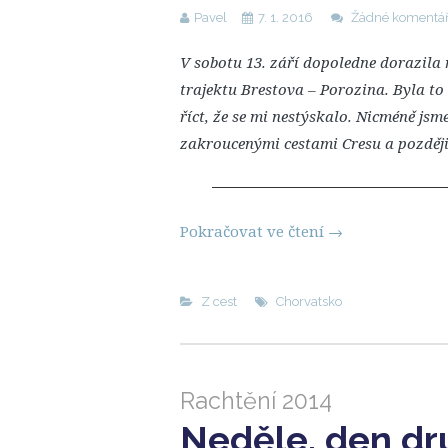
Pavel
7. 1. 2016
Žádné komentá
V sobotu 13. září dopoledne dorazila
trajektu Brestova – Porozina. Byla to
říct, že se mi nestýskalo. Nicméně jsm
zakroucenými cestami Cresu a později
Pokračovat ve čtení
→
Z cest
Chorvatsko
Rachtění 2014
Neděle, den dr