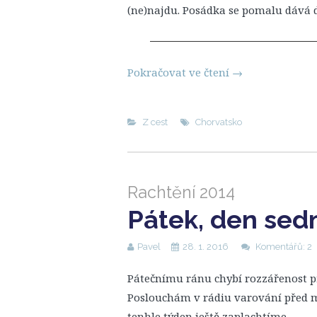
(ne)najdu. Posádka se pomalu dává d
Pokračovat ve čtení
→
Z cest
Chorvatsko
Rachtění 2014
Pátek, den se
Pavel
28. 1. 2016
Komentářů: 2
Pátečnímu ránu chybí rozzářenost př
Poslouchám v rádiu varování před m
tenhle týden ještě zaplachtíme.