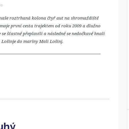
ře
 naše roztrhaná kolona čtyř aut na shromaždiště
 moje první cesta trajektem od roku 2009 a dlužno
e se šťastně přeplavili a následně se nedočkavě hnali
 Lošinje do maríny Mali Lošinj.
uhý