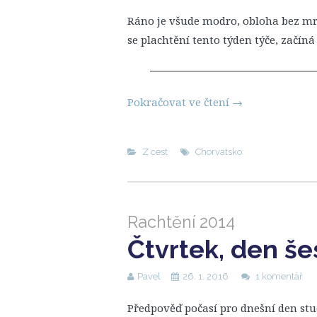
Ráno je všude modro, obloha bez mrá
se plachtění tento týden týče, začí
Pokračovat ve čtení
→
Z cest
Chorvatsko
Rachtění 2014
Čtvrtek, den še
Pavel
26. 1. 2016
1 komentář
Předpověď počasí pro dnešní den stu