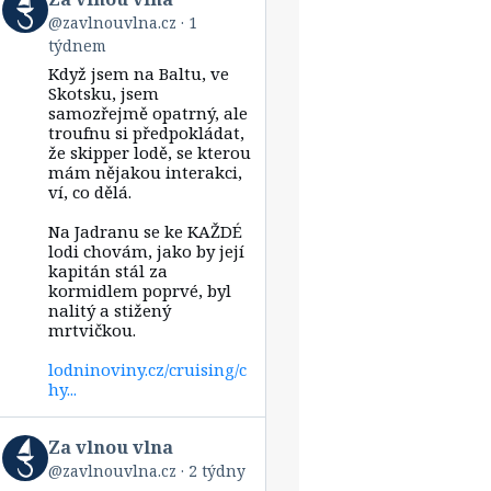
post
@zavlnouvlna.cz
1
by
týdnem
Za
vlnou
Když jsem na Baltu, ve
vlna
Skotsku, jsem
on
samozřejmě opatrný, ale
Bluesky
troufnu si předpokládat,
že skipper lodě, se kterou
mám nějakou interakci,
ví, co dělá.
Na Jadranu se ke KAŽDÉ
lodi chovám, jako by její
kapitán stál za
kormidlem poprvé, byl
nalitý a stižený
mrtvičkou.
lodninoviny.cz/cruising/c
hy...
View
Za vlnou vlna
post
@zavlnouvlna.cz
2 týdny
by