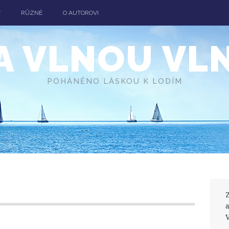
T
RŮZNÉ
O AUTOROVI
A VLNOU VL
POHÁNĚNO LÁSKOU K LODÍM