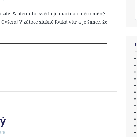
zdě. Za denního světla je marína o něco méně
. Ovšem! V zátoce slušně fouká vítr a je šance, že
tý
áře