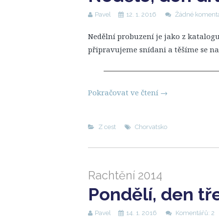
Pavel
12. 1. 2016
Žádné koment
Nedělní probuzení je jako z katalo
připravujeme snídani a těšíme se na
Pokračovat ve čtení
→
Z cest
Chorvatsko
Rachtění 2014
Pondělí, den tře
Pavel
14. 1. 2016
Komentářů: 2