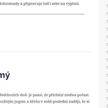
ohromady a připravuje loď i sebe na vyplutí.
dmý
edchozích dnů. Je jasné, že přichází změna počasí.
ožným jugem a křešu v sobě poslední naději, že si