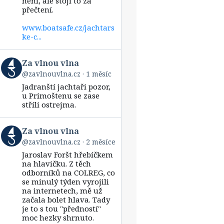
není, ale stojí to za
přečtení.
www.boatsafe.cz/jachtars
ke-c...
View
Za vlnou vlna
post
@zavlnouvlna.cz
1 měsíc
by
Jadranští jachtaři pozor,
Za
vlnou
u Primoštenu se zase
vlna
stříli ostrejma.
on
Bluesky
View
Za vlnou vlna
post
@zavlnouvlna.cz
2 měsíce
by
Jaroslav Foršt hřebíčkem
Za
vlnou
na hlavičku. Z těch
vlna
odborníků na COLREG, co
on
se minulý týden vyrojili
Bluesky
na internetech, mě už
začala bolet hlava. Tady
je to s tou "předností"
moc hezky shrnuto.