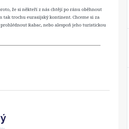
oto, že si někteří z nás chtějí po ránu oběhnout
m tak trochu eurasijský kontinent. Chceme si za
u prohlédnout Rabac, nebo alespoň jeho turistickou
tý
áře