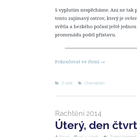
S vyplutím nespěcháme. Ani ne tak pr
tento zajímavý ostrov, který je ovše
světla a hezkého počasí ještě jedno
promenádu podél přístavu.
Pokračovat ve čtení
→
Z cest
Chorvatsko
Rachtění 2014
Úterý, den čtvr
Pavel
19. 1. 2016
Žádné koment