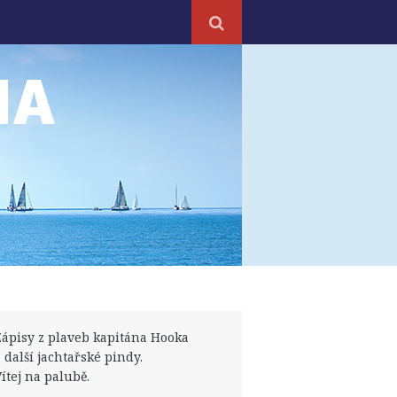
NA
Zápisy z plaveb kapitána Hooka
a další jachtařské pindy.
Vítej na palubě.