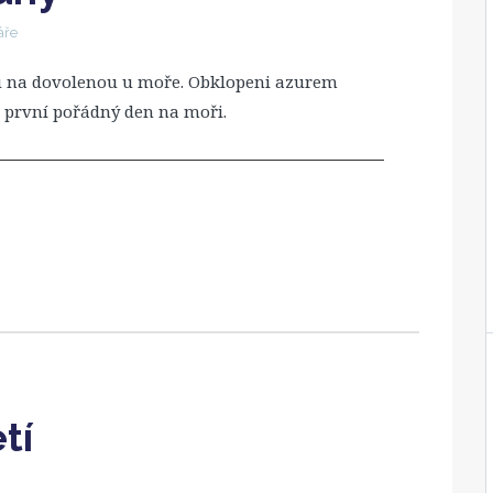
áře
gu na dovolenou u moře. Obklopeni azurem
 první pořádný den na moři.
tí