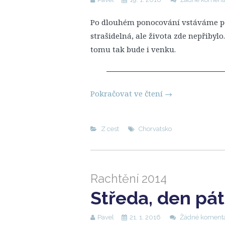
Po dlouhém ponocování vstáváme po
strašidelná, ale života zde nepřibylo
tomu tak bude i venku.
Pokračovat ve čtení
→
Z cest
Chorvatsko
Rachtění 2014
Středa, den pá
Pavel
21. 1. 2016
Žádné koment