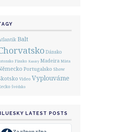
TAGY
Balt
Atlantik
Chorvatsko
Dánsko
Madeira
Finsko
stonsko
Místa
Kanáry
Německo
Portugalsko
Show
Vyplouváme
Skotsko
Video
Řecko
Švédsko
BLUESKY LATEST POSTS
View
Za vlnou vlna