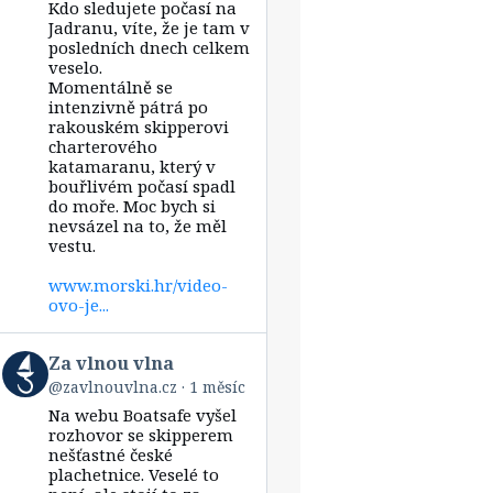
Kdo sledujete počasí na
Za
vlnou
Jadranu, víte, že je tam v
vlna
posledních dnech celkem
on
veselo.
Bluesky
Momentálně se
intenzivně pátrá po
rakouském skipperovi
charterového
katamaranu, který v
bouřlivém počasí spadl
do moře. Moc bych si
nevsázel na to, že měl
vestu.
www.morski.hr/video-
ovo-je...
View
Za vlnou vlna
post
@zavlnouvlna.cz
1 měsíc
by
Na webu Boatsafe vyšel
Za
vlnou
rozhovor se skipperem
vlna
nešťastné české
on
plachetnice. Veselé to
Bluesky