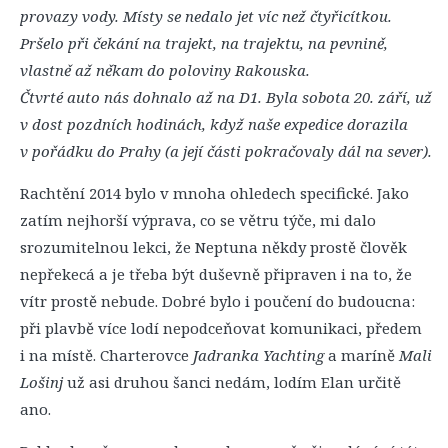
provazy vody. Místy se nedalo jet víc než čtyřicítkou.
Pršelo při čekání na trajekt, na trajektu, na pevnině,
vlastně až někam do poloviny Rakouska.
Čtvrté auto nás dohnalo až na D1. Byla sobota 20. září, už
v dost pozdních hodinách, když naše expedice dorazila
v pořádku do Prahy (a její části pokračovaly dál na sever).
Rachtění 2014 bylo v mnoha ohledech specifické. Jako
zatím nejhorší výprava, co se větru týče, mi dalo
srozumitelnou lekci, že Neptuna někdy prostě člověk
nepřekecá a je třeba být duševně připraven i na to, že
vítr prostě nebude. Dobré bylo i poučení do budoucna:
při plavbě více lodí nepodceňovat komunikaci, předem
i na místě. Charterovce
Jadranka Yachting
a maríně
Mali
Lošinj
už asi druhou šanci nedám, lodím Elan určitě
ano.