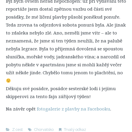
Byl bych ovšem nerad nepochopen: už při vydávání této
reportáže jsem dostal zpětnou vazbu od části své
posádky, že mé líčení plavby působí poněkud ponuře.
Teda zrovna ta odjezdová sobota ponurá byla. Ale jinak
to zdaleka nebylo zlé. Ano, neměli jsme vítr – ale to
neznamená, že jsme si ten týden neužili, že na palubě
nebyla legrace. Byla to příjemná dovolená se spoustou
sluníčka, mořské vody, jadranského vína; a narozdíl od
pobytu někde v apartmánu jsme si mohli každý večer
užít někde jinde. Chybělo tomu jenom to plachtění, no
Děkuju své posádce, posádce sesterské lodi i jejímu
skipperovi za tento fajn zářijový týden!
Na závěr opět
fotogalerie z plavby na Facebooku
.
Z cest
Chorvatsko
Trvalý odkaz