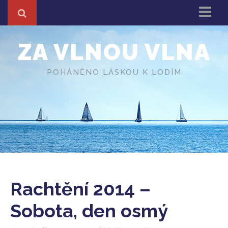
Domů
ZA VLNOU VLNA
Z cest
About
POHÁNĚNO LÁSKOU K LODÍM
Různé
O autorovi
Rachtění 2014 –
Sobota, den osmý