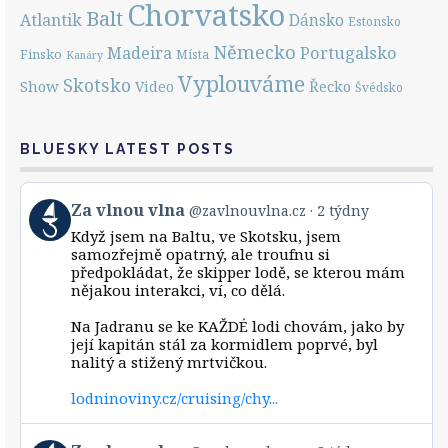
Chorvatsko
Balt
Atlantik
Dánsko
Estonsko
Německo
Portugalsko
Madeira
Finsko
Místa
Kanáry
Vyplouváme
Skotsko
Show
Řecko
Video
Švédsko
BLUESKY LATEST POSTS
View
Za vlnou vlna
@zavlnouvlna.cz
2 týdny
post
Když jsem na Baltu, ve Skotsku, jsem
by
samozřejmě opatrný, ale troufnu si
Za
předpokládat, že skipper lodě, se kterou mám
vlnou
nějakou interakci, ví, co dělá.
vlna
on
Bluesky
Na Jadranu se ke KAŽDÉ lodi chovám, jako by
její kapitán stál za kormidlem poprvé, byl
nalitý a stižený mrtvičkou.
lodninoviny.cz/cruising/chy...
View