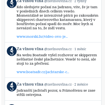
Za vlnou vlna
@zavlnouvlna.cz
2 týdny
post
Kdo sledujete počasí na Jadranu, víte, že je tam
by
v posledních dnech celkem veselo.
Za
Momentálně se intenzivně pátrá po rakouském
vlnou
skipperovi charterového katamaranu, který v
vlna
bouřlivém počasí spadl do moře. Moc bych si
on
Bluesky
nevsázel na to, že měl vestu.
www.morski.hr/video-ovo-je...
View
Za vlnou vlna
@zavlnouvlna.cz
1 měsíc
post
Na webu Boatsafe vyšel rozhovor se skipperem
by
nešťastné české plachetnice. Veselé to není, ale
Za
stojí to za přečtení.
vlnou
vlna
www.boatsafe.cz/jachtarske-c...
on
Bluesky
View
Za vlnou vlna
@zavlnouvlna.cz
2 měsíce
post
Jadranští jachtaři pozor, u Primoštenu se zase
by
stříli ostrejma.
Za
vlnou
vlna