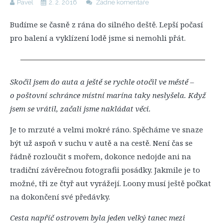
Pavel
2. 2. 2016
Žádné komentáře
Budíme se časně z rána do silného deště. Lepší počasí
pro balení a vyklízení lodě jsme si nemohli přát.
Skočil jsem do auta a ještě se rychle otočil ve městě –
o poštovní schránce místní marína taky neslyšela. Když
jsem se vrátil, začali jsme nakládat věci.
Je to mrzuté a velmi mokré ráno. Spěcháme ve snaze
být už aspoň v suchu v autě a na cestě. Není čas se
řádně rozloučit s mořem, dokonce nedojde ani na
tradiční závěrečnou fotografii posádky. Jakmile je to
možné, tři ze čtyř aut vyrážejí. Loony musí ještě počkat
na dokončení své předávky.
Cesta napříč ostrovem byla jeden velký tanec mezi