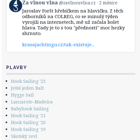
View
Za vlnou vlna
@zavlnouvlna.cz
2 měsíce
on
post
Bluesky
Jaroslav Foršt hřebíčkem na hlavičku. Z těch
by
odborníků na COLREG, co se minulý týden
Za
vyrojili na internetech, mě už začala bolet
vlnou
hlava. Tady je to s tou "předností" moc hezky
vlna
shrnuto.
on
Bluesky
krasajachtingu.cz/tak-existuje...
PLAVBY
Hook Sailing '23
Ještě jeden Balt
Hygge Sail
Lanzarote–Madeira
Babyhook Sailing
Hook Sailing '21
Hook Sailing '20
Hook Sailing '19
Skotský zevl