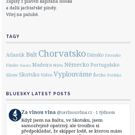
Zápisy z plaveb kapitána Hooka
a další jachtařské pindy.
Vítej na palubě.
TAGY
Chorvatsko
Balt
Atlantik
Dánsko
Estonsko
Německo
Portugalsko
Madeira
Finsko
Místa
Kanáry
Vyplouváme
Skotsko
Show
Řecko
Video
Švédsko
BLUESKY LATEST POSTS
View
Za vlnou vlna
@zavlnouvlna.cz
1 týdnem
post
Když jsem na Baltu, ve Skotsku, jsem
by
samozřejmě opatrný, ale troufnu si
Za
předpokládat, že skipper lodě, se kterou mám
vlnou