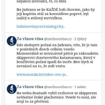
nějakou interakci, ví, co dělá.
vlna
on
Bluesky
Na Jadranu se ke KAŽDÉ lodi chovám, jako by
její kapitán stál za kormidlem poprvé, byl
nalitý a stižený mrtvičkou.
lodninoviny.cz/cruising/chy...
View
Za vlnou vlna
@zavlnouvlna.cz
2 týdny
post
Kdo sledujete počasí na Jadranu, víte, že je tam
by
v posledních dnech celkem veselo.
Za
Momentálně se intenzivně pátrá po rakouském
vlnou
skipperovi charterového katamaranu, který v
vlna
bouřlivém počasí spadl do moře. Moc bych si
on
Bluesky
nevsázel na to, že měl vestu.
www.morski.hr/video-ovo-je...
View
Za vlnou vlna
@zavlnouvlna.cz
1 měsíc
post
Na webu Boatsafe vyšel rozhovor se skipperem
by
nešťastné české plachetnice. Veselé to není, ale
Za
stojí to za přečtení.
vlnou