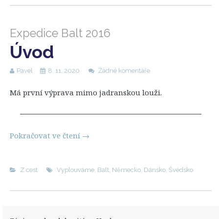
Expedice Balt 2016
Úvod
Pavel
8. 11. 2020
Žádné komentáře
Má první výprava mimo jadranskou louži.
Pokračovat ve čtení
→
Z cest
Vyplouváme
,
Balt
,
Německo
,
Dánsko
,
Švédsko