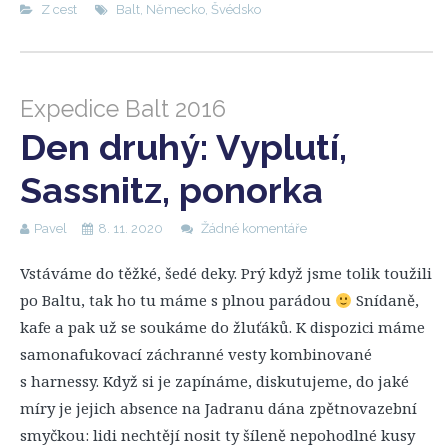
Z cest
Balt
,
Německo
,
Švédsko
Expedice Balt 2016
Den druhý: Vyplutí,
Sassnitz, ponorka
Pavel
8. 11. 2020
Žádné komentáře
Vstáváme do těžké, šedé deky. Prý když jsme tolik toužili
po Baltu, tak ho tu máme s plnou parádou
Snídaně,
kafe a pak už se soukáme do žluťáků. K dispozici máme
samonafukovací záchranné vesty kombinované
s harnessy. Když si je zapínáme, diskutujeme, do jaké
míry je jejich absence na Jadranu dána zpětnovazební
smyčkou: lidi nechtějí nosit ty šíleně nepohodlné kusy