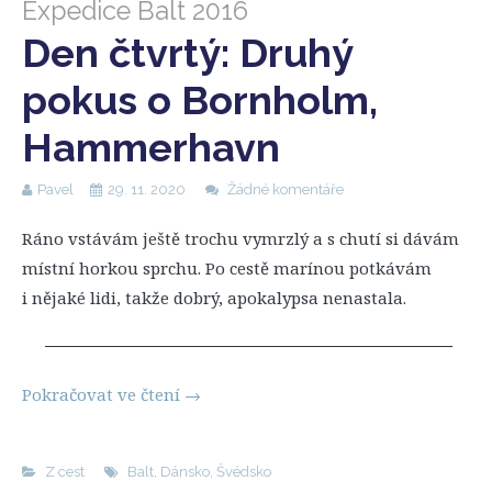
Expedice Balt 2016
Den čtvrtý: Druhý
pokus o Bornholm,
Hammerhavn
Pavel
29. 11. 2020
Žádné komentáře
Ráno vstávám ještě trochu vymrzlý a s chutí si dávám
místní horkou sprchu. Po cestě marínou potkávám
i nějaké lidi, takže dobrý, apokalypsa nenastala.
Pokračovat ve čtení
→
Z cest
Balt
,
Dánsko
,
Švédsko