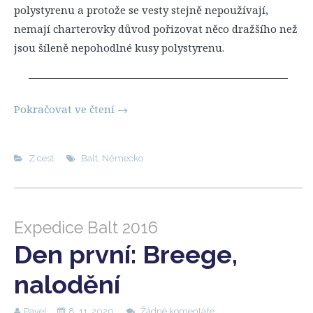
polystyrenu a protože se vesty stejně nepoužívají,
nemají charterovky důvod pořizovat něco dražšího než
jsou šíleně nepohodlné kusy polystyrenu.
Pokračovat ve čtení
→
Z cest
Balt
,
Německo
Expedice Balt 2016
Den první: Breege,
nalodění
Pavel
8. 11. 2020
Žádné komentáře