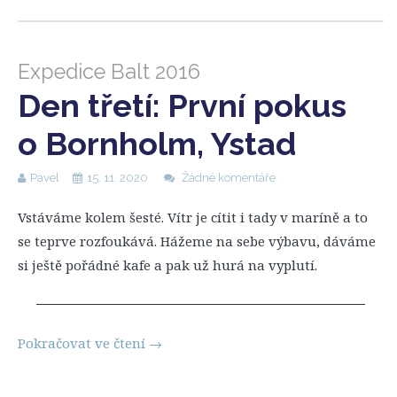
Expedice Balt 2016
Den třetí: První pokus
o Bornholm, Ystad
Pavel
15. 11. 2020
Žádné komentáře
Vstáváme kolem šesté. Vítr je cítit i tady v maríně a to
se teprve rozfoukává. Hážeme na sebe výbavu, dáváme
si ještě pořádné kafe a pak už hurá na vyplutí.
Pokračovat ve čtení
→