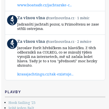
vlna
www.boatsafe.cz/jachtarske-c...
on
Bluesky
View
Za vlnou vlna
@zavlnouvlna.cz
1 měsíc
post
Jadranští jachtaři pozor, u Primoštenu se zase
by
stříli ostrejma.
Za
vlnou
vlna
View
Za vlnou vlna
@zavlnouvlna.cz
2 měsíce
on
post
Bluesky
Jaroslav Foršt hřebíčkem na hlavičku. Z těch
by
odborníků na COLREG, co se minulý týden
Za
vyrojili na internetech, mě už začala bolet
vlnou
hlava. Tady je to s tou "předností" moc hezky
vlna
shrnuto.
on
Bluesky
krasajachtingu.cz/tak-existuje...
PLAVBY
Hook Sailing '23
Ještě jeden Balt