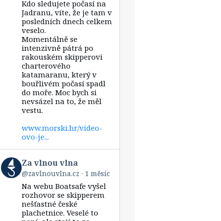
Kdo sledujete počasí na
Za
vlnou
Jadranu, víte, že je tam v
vlna
posledních dnech celkem
on
veselo.
Bluesky
Momentálně se
intenzivně pátrá po
rakouském skipperovi
charterového
katamaranu, který v
bouřlivém počasí spadl
do moře. Moc bych si
nevsázel na to, že měl
vestu.
www.morski.hr/video-
ovo-je...
View
Za vlnou vlna
post
@zavlnouvlna.cz
1 měsíc
by
Na webu Boatsafe vyšel
Za
vlnou
rozhovor se skipperem
vlna
nešťastné české
on
plachetnice. Veselé to
Bluesky