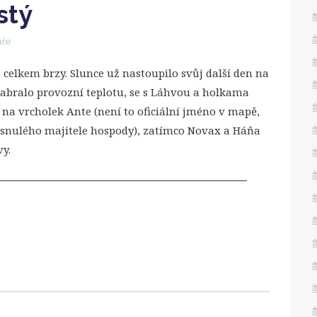
stý
áře
elkem brzy. Slunce už nastoupilo svůj další den na
nabralo provozní teplotu, se s Láhvou a holkama
 na vrcholek Ante (není to oficiální jméno v mapě,
zesnulého majitele hospody), zatímco Novax a Háňa
vy.