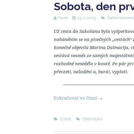
Sobota, den pr
Pavel
23. 2. 2015
Žádné koment
Už cesta do Sukošanu byla vyšperko
naháněním se na písečných „cestách“ 
konečně objevila Marina Dalmacija, c
sestává vesměs ze samých majestátníc
rozhodně neseděla v koutě. Po pár pro
převzetí, nalodění a, hurá!, vyplutí.
Pokračovat ve čtení
→
Z cest
Chorvatsko