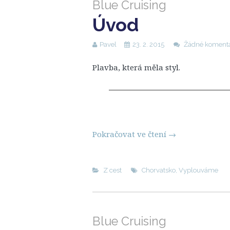
Blue Cruising
Úvod
Pavel
23. 2. 2015
Žádné koment
Plavba, která měla styl.
Pokračovat ve čtení
→
Z cest
Chorvatsko
,
Vyplouváme
Blue Cruising