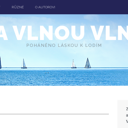
T
RŮZNÉ
O AUTOROVI
A VLNOU VL
POHÁNĚNO LÁSKOU K LODÍM