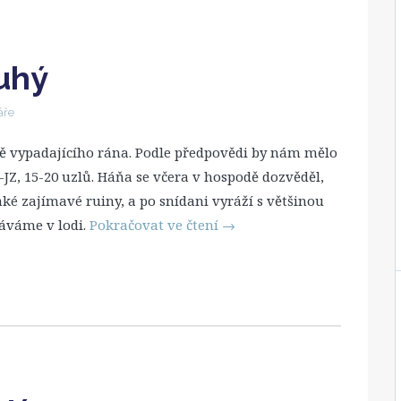
uhý
áře
ě vypadajícího rána. Podle předpovědi by nám mělo
JZ, 15-20 uzlů. Háňa se včera v hospodě dozvěděl,
ké zajímavé ruiny, a po snídani vyráží s většinou
táváme v lodi.
Pokračovat ve čtení
→