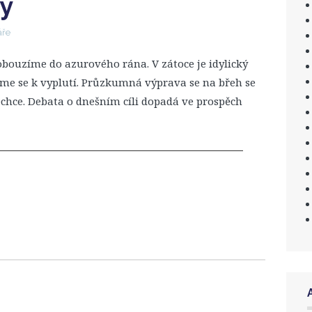
tý
áře
obouzíme do azurového rána. V zátoce je idylický
eme se k vyplutí. Průzkumná výprava se na břeh se
chce. Debata o dnešním cíli dopadá ve prospěch