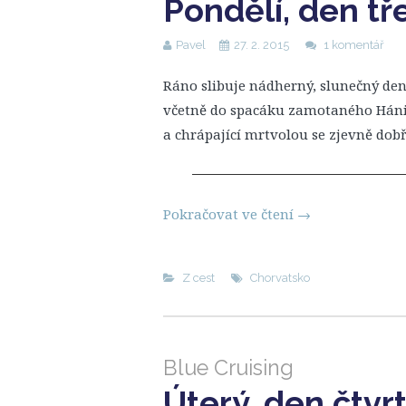
Pondělí, den tře
Pavel
27. 2. 2015
1 komentář
Ráno slibuje nádherný, slunečný den.
včetně do spacáku zamotaného Háni. 
a chrápající mrtvolou se zjevně dobř
Pokračovat ve čtení
→
Z cest
Chorvatsko
Blue Cruising
Úterý, den čtvr