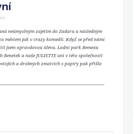
vní
áře
vaná neúmyslným zajetím do Zadaru a následným
za městem jak v crazy komedii. Když se před námi
ítil jsem opravdovou úlevu. Lodní park Bemexu
h Benetek a naše JULIETTE ani v této společnosti
stojích a drobných zmatcích s papíry pak přišlo