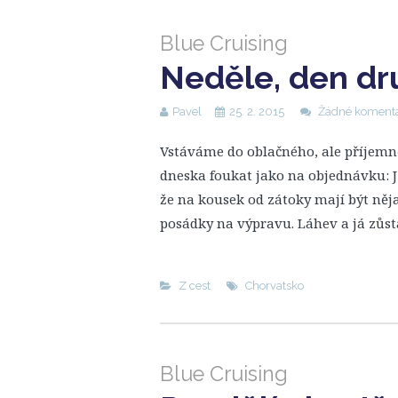
Blue Cruising
Neděle, den dr
Pavel
25. 2. 2015
Žádné koment
Vstáváme do oblačného, ale příjemn
dneska foukat jako na objednávku: J-
že na kousek od zátoky mají být něja
posádky na výpravu. Láhev a já zůs
Z cest
Chorvatsko
Blue Cruising