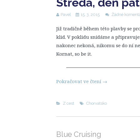
Středa, den pá
Pavel
15. 3. 2015
Žádné koment
Již tradičně během této plavby se pr
klid. V poklidu snídáme a připravuj
nakonec nekoná, nikomu se do ní ne
Kornat, so be it.
Pokračovat ve čtení
→
Z cest
Chorvatsko
Blue Cruising