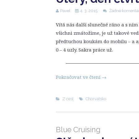
Pavel
4. 3. 2015
Žádné komentá
Vítá nás další slunečné ráno a s ním
všichni zmátožíme, je už takové ved
předtuchou koukám do mobilu – a an
0 – 4 uzly. Sakra práce už.
Pokračovat ve čtení
→
Z cest
Chorvatsko
Blue Cruising