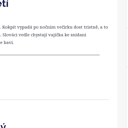
tí
 Kokpit vypadá po nočním večírku dost tristně, a to
Slováci vedle chystají vajíčka ke snídani
e baví.
tý