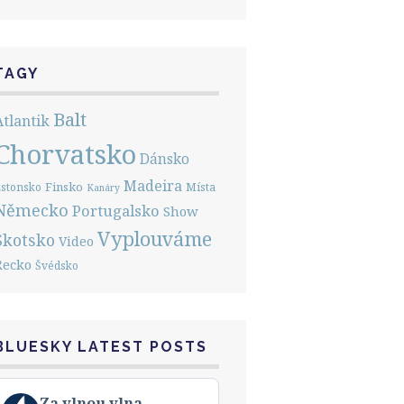
TAGY
Balt
Atlantik
Chorvatsko
Dánsko
Madeira
Finsko
stonsko
Místa
Kanáry
Německo
Portugalsko
Show
Vyplouváme
Skotsko
Video
Řecko
Švédsko
BLUESKY LATEST POSTS
View
Za vlnou vlna