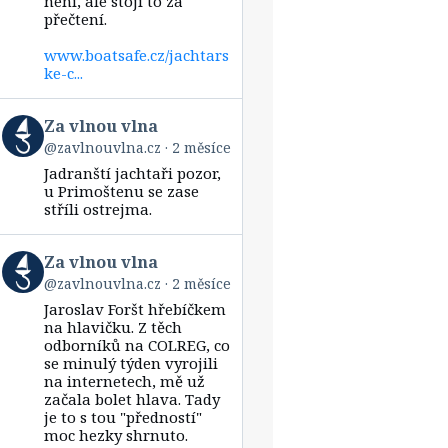
není, ale stojí to za
přečtení.
www.boatsafe.cz/jachtars
ke-c...
View
Za vlnou vlna
post
@zavlnouvlna.cz
2 měsíce
by
Jadranští jachtaři pozor,
Za
vlnou
u Primoštenu se zase
vlna
stříli ostrejma.
on
Bluesky
View
Za vlnou vlna
post
@zavlnouvlna.cz
2 měsíce
by
Jaroslav Foršt hřebíčkem
Za
vlnou
na hlavičku. Z těch
vlna
odborníků na COLREG, co
on
se minulý týden vyrojili
Bluesky
na internetech, mě už
začala bolet hlava. Tady
je to s tou "předností"
moc hezky shrnuto.