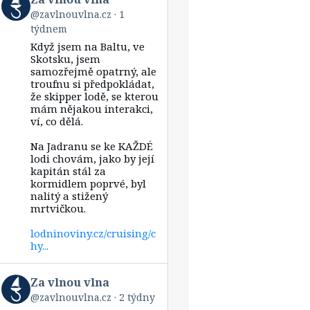
post
@zavlnouvlna.cz
1
by
týdnem
Za
vlnou
Když jsem na Baltu, ve
vlna
Skotsku, jsem
on
samozřejmě opatrný, ale
Bluesky
troufnu si předpokládat,
že skipper lodě, se kterou
mám nějakou interakci,
ví, co dělá.
Na Jadranu se ke KAŽDÉ
lodi chovám, jako by její
kapitán stál za
kormidlem poprvé, byl
nalitý a stižený
mrtvičkou.
lodninoviny.cz/cruising/c
hy...
View
Za vlnou vlna
post
@zavlnouvlna.cz
2 týdny
by