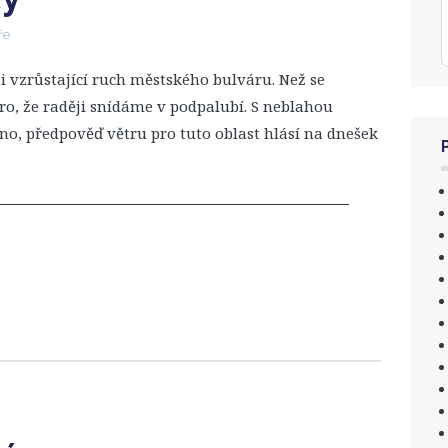
ře
 i vzrůstající ruch městského bulváru. Než se
ro, že raději snídáme v podpalubí. S neblahou
o, předpověď větru pro tuto oblast hlásí na dnešek