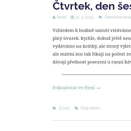
Čtvrtek, den še
Pavel
31. 3. 2015
Žádné koment
Vzhledem k hodině usnutí vstáváme c
plný úvazek. Rychle, dokud ještě ne
vydáváme na krátký, ale strmý výlet
ale místní mu tak říkají na počest 
dávají přednost posezení u ranní ká
Pokračovat ve čtení
→
Z cest
Chorvatsko