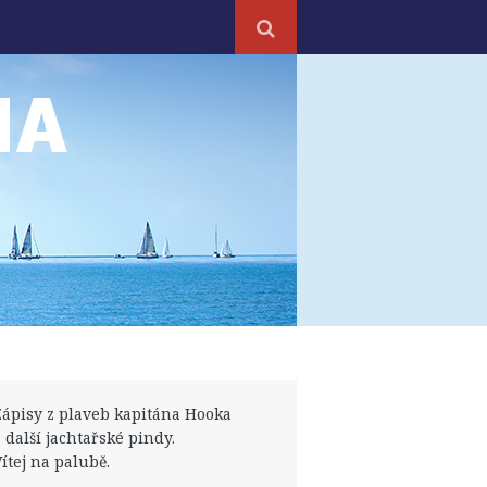
NA
Zápisy z plaveb kapitána Hooka
a další jachtařské pindy.
Vítej na palubě.