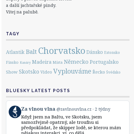
a další jachtařské pindy.
Vítej na palubě.
TAGY
Chorvatsko
Balt
Atlantik
Dánsko
Estonsko
Německo
Portugalsko
Madeira
Finsko
Místa
Kanáry
Vyplouváme
Skotsko
Show
Řecko
Video
Švédsko
BLUESKY LATEST POSTS
View
Za vlnou vlna
@zavlnouvlna.cz
2 týdny
post
Když jsem na Baltu, ve Skotsku, jsem
by
samozřejmě opatrný, ale troufnu si
Za
předpokládat, že skipper lodě, se kterou mám
vlnou
nějakou interakci, ví, co dělá.
vlna