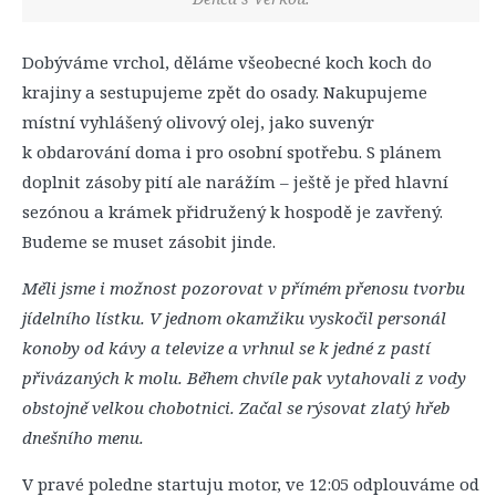
Dobýváme vrchol, děláme všeobecné koch koch do
krajiny a sestupujeme zpět do osady. Nakupujeme
místní vyhlášený olivový olej, jako suvenýr
k obdarování doma i pro osobní spotřebu. S plánem
doplnit zásoby pití ale narážím – ještě je před hlavní
sezónou a krámek přidružený k hospodě je zavřený.
Budeme se muset zásobit jinde.
Měli jsme i možnost pozorovat v přímém přenosu tvorbu
jídelního lístku. V jednom okamžiku vyskočil personál
konoby od kávy a televize a vrhnul se k jedné z pastí
přivázaných k molu. Během chvíle pak vytahovali z vody
obstojně velkou chobotnici. Začal se rýsovat zlatý hřeb
dnešního menu.
V pravé poledne startuju motor, ve 12:05 odplouváme od