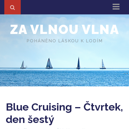
Domů
ZA VLNOU VLNA
Z cest
About
POHÁNĚNO LÁSKOU K LODÍM
Různé
O autorovi
Blue Cruising – Čtvrtek,
den šestý