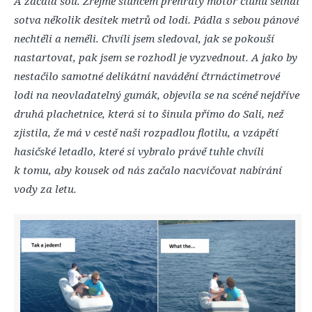
A začala šou. Zřejmě sluncem přehřátý motor člunu selhal
sotva několik desítek metrů od lodi. Pádla s sebou pánové
nechtěli a neměli. Chvíli jsem sledoval, jak se pokouší
nastartovat, pak jsem se rozhodl je vyzvednout. A jako by
nestačilo samotné delikátní navádění čtrnáctimetrové
lodi na neovladatelný gumák, objevila se na scéně nejdříve
druhá plachetnice, která si to šinula přímo do Sali, než
zjistila, že má v cestě naši rozpadlou flotilu, a vzápětí
hasičské letadlo, které si vybralo právě tuhle chvíli
k tomu, aby kousek od nás začalo nacvičovat nabírání
vody za letu.