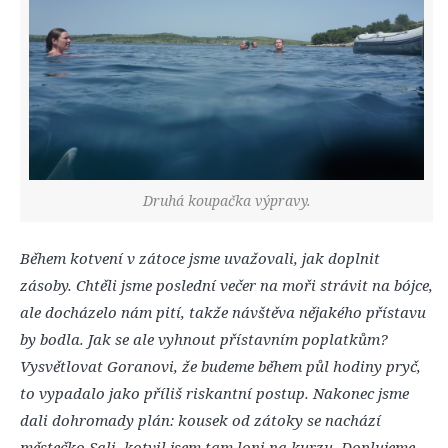
Druhá koupačka výpravy.
Během kotvení v zátoce jsme uvažovali, jak doplnit
zásoby. Chtěli jsme poslední večer na moři strávit na bójce,
ale docházelo nám pití, takže návštěva nějakého přístavu
by bodla. Jak se ale vyhnout přístavním poplatkům?
Vysvětlovat Goranovi, že budeme během půl hodiny pryč,
to vypadalo jako příliš riskantní postup. Nakonec jsme
dali dohromady plán: kousek od zátoky se nachází
městečko Sali, kotvil jsem tam loni na kurzu. Doplujeme