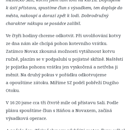
k ústí přístavu, spustíme člun s výsadkem, ten dopluje do
města, nakoupí a dorazí zpět k lodi. Dobrodružný
charakter nákupu se posádce zalíbil.
Ve čtyři hodiny chceme odkotvit. Při uvolňování kotvy
ze dna nám ale chcípá pohon kotevního vrátku.
Zatímco Novax zkoumá možnosti vytáhnout kotvu
ručně, plazím se v podpalubí u pojistné skříně. Naštěstí
je pojistka pohonu vrátku jen vyskočená a netřeba ji
měnit. Na druhý pokus v pořádku odkotvujeme
a opouštíme zátoku. Míříme SZ podél pobřeží Dugiho
Otoku.
V 16:20 jsme cca tři čtvrtě míle od přístavu Sali. Podle
plánu spouštíme člun s Háňou a Novaxem, začíná
výsadková operace.