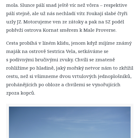
mola. Slunce pálí snad ještě víc než včera – respektive
pálí stejně, ale už nás nechladí vítr. Foukají slabé čtyři
uzly JZ. Motorujeme ven ze zátoky a pak na SZ podél
pobřeží ostrova Kornat směrem k Male Proverse.
Cesta probíhá v líném klidu, jenom když míjíme známý
maják na ostrově Sestrica Vela, setkáváme se
s podivnými bručivými zvuky. Chvíli se zmateně
rohlížíme po hladině, jaký mořský netvor nám to zkřížil
cestu, než si všimneme dvou vrtulových jednoplošníků,
prohánějících po obloze a chvílemi se vynořujících
zpoza kopců.