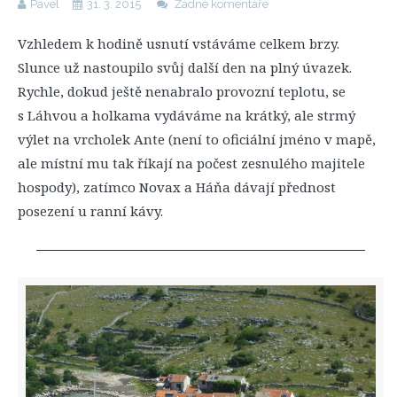
Pavel
31. 3. 2015
Žádné komentáře
Vzhledem k hodině usnutí vstáváme celkem brzy.
Slunce už nastoupilo svůj další den na plný úvazek.
Rychle, dokud ještě nenabralo provozní teplotu, se
s Láhvou a holkama vydáváme na krátký, ale strmý
výlet na vrcholek Ante (není to oficiální jméno v mapě,
ale místní mu tak říkají na počest zesnulého majitele
hospody), zatímco Novax a Háňa dávají přednost
posezení u ranní kávy.