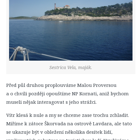
Sestrica Vela, maják.
Před půl druhou proplouváme Malou Proversou
a o chvíli později opouštíme NP Kornati, aniž bychom
museli nějak interagovat s jeho strážci.
Vítr klesá k nule a my se chceme zase trochu zchladit.
Míříme k zátoce Škorvada na ostrově Lavdara, ale tato
se ukazuje být v obležení několika desítek lidí,