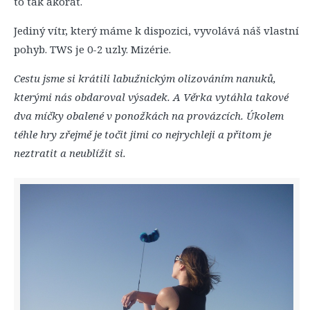
to tak akorát.
Jediný vítr, který máme k dispozici, vyvolává náš vlastní
pohyb. TWS je 0-2 uzly. Mizérie.
Cestu jsme si krátili labužnickým olizováním nanuků,
kterými nás obdaroval výsadek. A Věrka vytáhla takové
dva míčky obalené v ponožkách na provázcích. Úkolem
téhle hry zřejmě je točit jimi co nejrychleji a přitom je
neztratit a neublížit si.