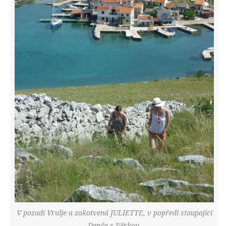
V pozadí Vrulje a zakotvená JULIETTE, v popředí stoupající
Denča s Věrkou.