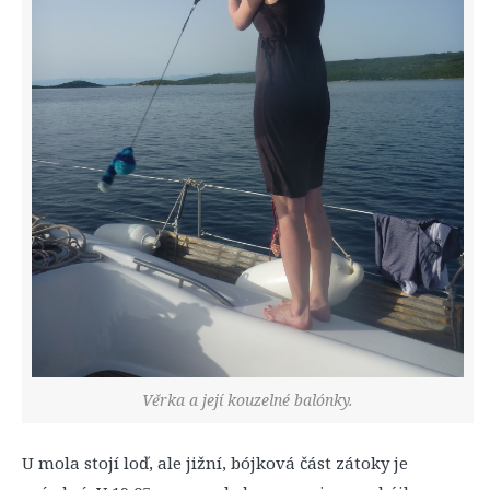
Věrka a její kouzelné balónky.
U mola stojí loď, ale jižní, bójková část zátoky je