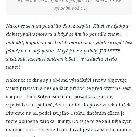
Nenechte se rušit, já si tu jen párkrát naberu a zase
vyhodím vodu…
Nakonec se nám podařilo člun zachytit. Kluci se nějakou
dobu rýpali v motoru a když se jim ho povedlo znovu
nahodit, kupodivu neztratili morálku a vydali se (opět bez
pádel) na druhý pokus. Když jsme z paluby JULIETTE
sledovali, jak mizí směrem k Sali, ve vzduchu viselo
napětí.
Nakonec se dinghy s oběma výsadkáři znovu objevuje
v ústí přístavu a bez dalších příhod se před čtvrt na šest
spojuje s lodí. Sotva jsou člun, posádka a zásoby
v pořádku na palubě, ženu motor do provozních otáček.
Plujeme na SZ podél Dugiho Otoku, dnešním cílem je
moje oblíbená zátoka
Brbinj
. Do té je to ze Sali nějakých
dvanáct mil a chceme-li přistávat ještě za světla, máme