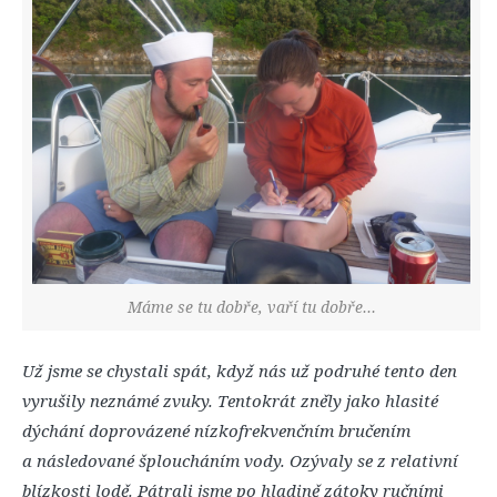
Máme se tu dobře, vaří tu dobře…
Už jsme se chystali spát, když nás už podruhé tento den
vyrušily neznámé zvuky. Tentokrát zněly jako hlasité
dýchání doprovázené nízkofrekvenčním bručením
a následované šploucháním vody. Ozývaly se z relativní
blízkosti lodě. Pátrali jsme po hladině zátoky ručními