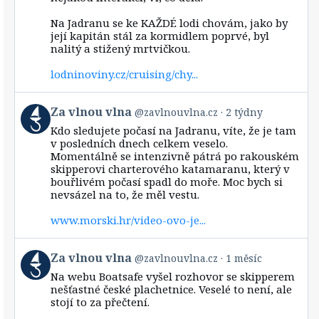
on
Bluesky
Na Jadranu se ke KAŽDÉ lodi chovám, jako by
její kapitán stál za kormidlem poprvé, byl
nalitý a stižený mrtvičkou.
lodninoviny.cz/cruising/chy...
View
Za vlnou vlna
@zavlnouvlna.cz
2 týdny
post
Kdo sledujete počasí na Jadranu, víte, že je tam
by
v posledních dnech celkem veselo.
Za
Momentálně se intenzivně pátrá po rakouském
vlnou
skipperovi charterového katamaranu, který v
vlna
bouřlivém počasí spadl do moře. Moc bych si
on
Bluesky
nevsázel na to, že měl vestu.
www.morski.hr/video-ovo-je...
View
Za vlnou vlna
@zavlnouvlna.cz
1 měsíc
post
Na webu Boatsafe vyšel rozhovor se skipperem
by
nešťastné české plachetnice. Veselé to není, ale
Za
stojí to za přečtení.
vlnou
vlna