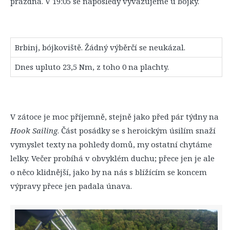
prázdná. V 19:05 se naposledy vyvazujeme u bójky.
Brbinj, bójkoviště. Žádný výběrčí se neukázal.
Dnes upluto 23,5 Nm, z toho 0 na plachty.
V zátoce je moc příjemně, stejně jako před pár týdny na
Hook Sailing
. Část posádky se s heroickým úsilím snaží
vymyslet texty na pohledy domů, my ostatní chytáme
lelky. Večer probíhá v obvyklém duchu; přece jen je ale
o něco klidnější, jako by na nás s blížícím se koncem
výpravy přece jen padala únava.