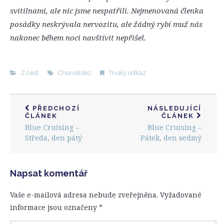
svítilnami, ale nic jsme nespatřili. Nejmenovaná členka
posádky neskrývala nervozitu, ale žádný rybí muž nás
nakonec během noci navštívit nepřišel.
Z cest
Chorvatsko
Trvalý odkaz
PŘEDCHOZÍ
NÁSLEDUJÍCÍ
ČLÁNEK
ČLÁNEK
Blue Cruising –
Blue Cruising –
Středa, den pátý
Pátek, den sedmý
Napsat komentář
Vaše e-mailová adresa nebude zveřejněna.
Vyžadované
informace jsou označeny
*