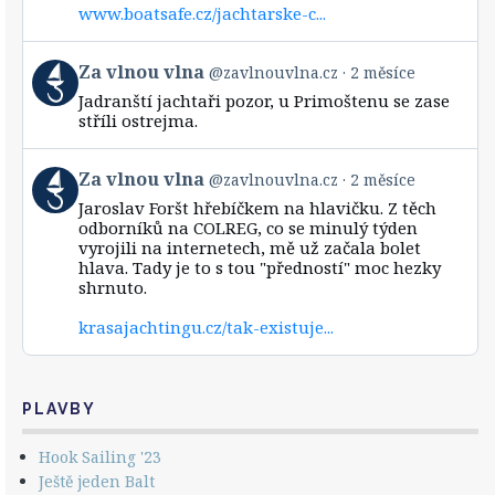
www.boatsafe.cz/jachtarske-c...
on
Bluesky
View
Za vlnou vlna
@zavlnouvlna.cz
2 měsíce
post
Jadranští jachtaři pozor, u Primoštenu se zase
by
stříli ostrejma.
Za
vlnou
vlna
View
Za vlnou vlna
@zavlnouvlna.cz
2 měsíce
on
post
Bluesky
Jaroslav Foršt hřebíčkem na hlavičku. Z těch
by
odborníků na COLREG, co se minulý týden
Za
vyrojili na internetech, mě už začala bolet
vlnou
hlava. Tady je to s tou "předností" moc hezky
vlna
shrnuto.
on
Bluesky
krasajachtingu.cz/tak-existuje...
PLAVBY
Hook Sailing '23
Ještě jeden Balt