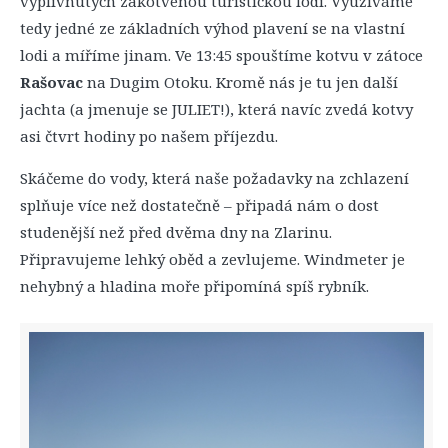
vyplivnutých zakotvenou turistickou lodí. Využíváme
tedy jedné ze základních výhod plavení se na vlastní
lodi a míříme jinam. Ve 13:45 spouštíme kotvu v zátoce
Rašovac
na Dugim Otoku. Kromě nás je tu jen další
jachta (a jmenuje se JULIET!), která navíc zvedá kotvy
asi čtvrt hodiny po našem příjezdu.
Skáčeme do vody, která naše požadavky na zchlazení
splňuje více než dostatečně – připadá nám o dost
studenější než před dvěma dny na Zlarinu.
Připravujeme lehký oběd a zevlujeme. Windmeter je
nehybný a hladina moře připomíná spíš rybník.