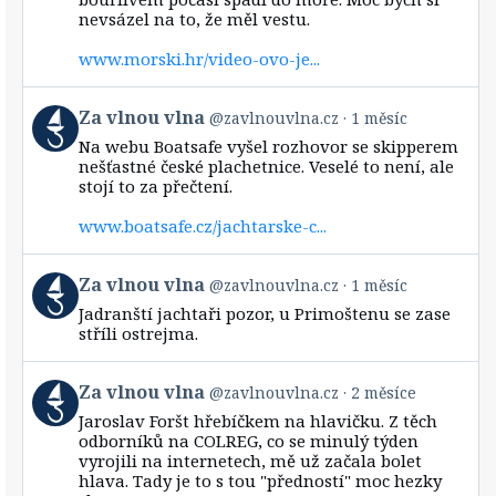
Bluesky
nevsázel na to, že měl vestu.
www.morski.hr/video-ovo-je...
View
Za vlnou vlna
@zavlnouvlna.cz
1 měsíc
post
Na webu Boatsafe vyšel rozhovor se skipperem
by
nešťastné české plachetnice. Veselé to není, ale
Za
stojí to za přečtení.
vlnou
vlna
www.boatsafe.cz/jachtarske-c...
on
Bluesky
View
Za vlnou vlna
@zavlnouvlna.cz
1 měsíc
post
Jadranští jachtaři pozor, u Primoštenu se zase
by
stříli ostrejma.
Za
vlnou
vlna
View
Za vlnou vlna
@zavlnouvlna.cz
2 měsíce
on
post
Bluesky
Jaroslav Foršt hřebíčkem na hlavičku. Z těch
by
odborníků na COLREG, co se minulý týden
Za
vyrojili na internetech, mě už začala bolet
vlnou
hlava. Tady je to s tou "předností" moc hezky
vlna