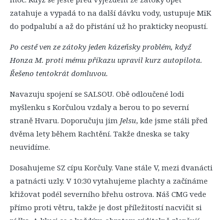
zatahuje a vypadá to na další dávku vody, ustupuje MiK
do podpalubí a až do přistání už ho prakticky neopustí.
Po cestě ven ze zátoky jeden kázeňsky problém, když
Honza M. proti mému příkazu upravil kurz autopilota.
Řešeno tentokrát domluvou.
Navazuju spojení se SALSOU. Obě odloučené lodi
myšlenku s Korčulou vzdaly a berou to po severní
straně Hvaru. Doporučuju jim
Jelsu
, kde jsme stáli před
dvěma lety během Rachtění. Takže dneska se taky
neuvidíme.
Dosahujeme SZ cípu Korčuly. Vane stále V, mezi dvanácti
a patnácti uzly. V 10:30 vytahujeme plachty a začínáme
křižovat podél severního břehu ostrova. Náš CMG vede
přímo proti větru, takže je dost příležitostí nacvičit si