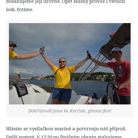
dosahujeme její úrovně. Opět slušný provoz i větších
lodí. Fotíme.
Dokřižovali jsme ke Korčule, gimme five!
Hlásím se vysílačkou maríně a potvrzuju náš příjezd.
Další poprvé. V 17:20 po finálním obratu stahujeme