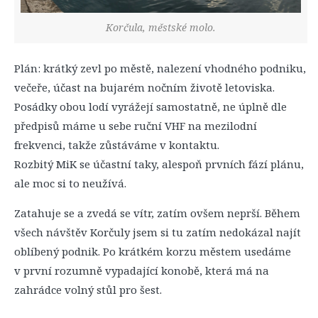
Korčula, městské molo.
Plán: krátký zevl po městě, nalezení vhodného podniku,
večeře, účast na bujarém nočním životě letoviska.
Posádky obou lodí vyrážejí samostatně, ne úplně dle
předpisů máme u sebe ruční VHF na mezilodní
frekvenci, takže zůstáváme v kontaktu.
Rozbitý MiK se účastní taky, alespoň prvních fází plánu,
ale moc si to neužívá.
Zatahuje se a zvedá se vítr, zatím ovšem neprší. Během
všech návštěv Korčuly jsem si tu zatím nedokázal najít
oblíbený podnik. Po krátkém korzu městem usedáme
v první rozumně vypadající konobě, která má na
zahrádce volný stůl pro šest.