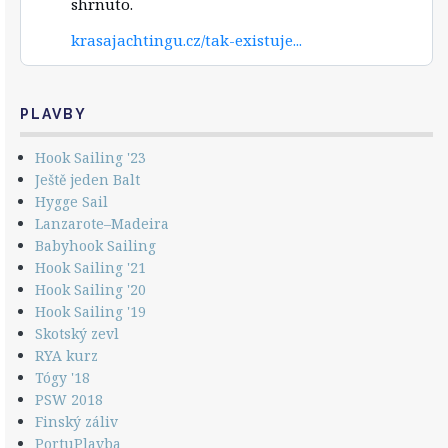
shrnuto.
on
Bluesky
krasajachtingu.cz/tak-existuje...
PLAVBY
Hook Sailing '23
Ještě jeden Balt
Hygge Sail
Lanzarote–Madeira
Babyhook Sailing
Hook Sailing '21
Hook Sailing '20
Hook Sailing '19
Skotský zevl
RYA kurz
Tógy '18
PSW 2018
Finský záliv
PortuPlavba