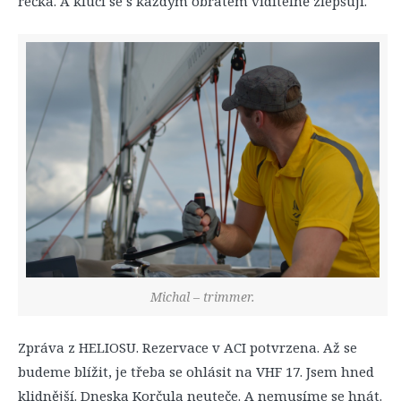
réčka. A kluci se s každým obratem viditelně zlepšují.
Michal – trimmer.
Zpráva z HELIOSU. Rezervace v ACI potvrzena. Až se
budeme blížit, je třeba se ohlásit na VHF 17. Jsem hned
klidnější. Dneska Korčula neuteče. A nemusíme se hnát.