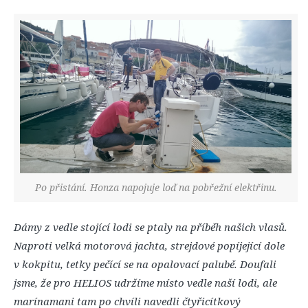
Po přistání. Honza napojuje loď na pobřežní elektřinu.
Dámy z vedle stojící lodi se ptaly na příběh našich vlasů.
Naproti velká motorová jachta, strejdové popíjející dole
v kokpitu, tetky pečící se na opalovací palubě. Doufali
jsme, že pro HELIOS udržíme místo vedle naší lodi, ale
marínamani tam po chvíli navedli čtyřicítkový