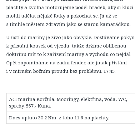
plachty a zvolna motorujeme podél hradeb, aby si kluci
mohli udělat nějaké fotky a pokochat se. Já už se
s tímhle městem zdravím jako se starou kamarádkou.
U ústí do maríny je živo jako obvykle. Dostáváme pokyn
k přistání kousek od vjezdu, takže držíme oblíbenou
doktrínu mít to k zařízení maríny a východu co nejdál.
Opět zapomínáme na zadní fender, ale jinak přistání
i v mírném bočním proudu bez problémů. 17:45.
ACI marina Korčula. Mooringy, elektřina, voda, WC,
sprchy. 567,- Kuna.
Dnes upluto 30,2 Nm, z toho 11,6 na plachty.