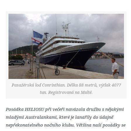
Pasažérská loď Conrinthian. Délka 88 metrů, výtlak 4077
tun. Registrovaná na Maltě.
Posádka HELIOSU při večeři navázala družbu s nějakými
mladými Australankami, které je lanařily do údajně
nepřekonatelného nočního klubu. Většina naší posádky se