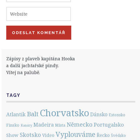
Zápisy z plaveb kapitána Hooka
a další jachtařské pindy.
Vítej na palubě.
TAGY
Chorvatsko
Balt
Atlantik
Dánsko
Estonsko
Německo
Portugalsko
Madeira
Finsko
Místa
Kanáry
Vyplouváme
Skotsko
Show
Řecko
Video
Švédsko