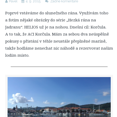
Pavel
4. 9. 2015
Žádné komentáře
Poprvé vstáváme do slunečného rána. Využívám toho
a fotím nějaké obrázky do série „Hezká rána na
Jadranu“. HELIOS už je na nohou. Dnešní cíl: Korčula.
A to tak, že ACI Korčula. Mám za sebou dva neúspěšně
pokusy o přistání v téhle neustále přeplněné maríně,
takže hodláme nenechat nic náhodě a rezervovat našim
lodím místo.