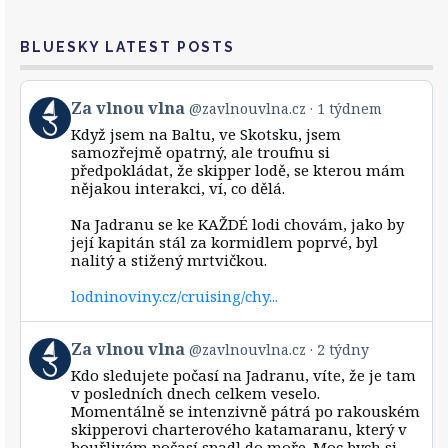
BLUESKY LATEST POSTS
View
Za vlnou vlna
@zavlnouvlna.cz
1 týdnem
post
Když jsem na Baltu, ve Skotsku, jsem
by
samozřejmě opatrný, ale troufnu si
Za
předpokládat, že skipper lodě, se kterou mám
vlnou
nějakou interakci, ví, co dělá.
vlna
on
Bluesky
Na Jadranu se ke KAŽDÉ lodi chovám, jako by
její kapitán stál za kormidlem poprvé, byl
nalitý a stižený mrtvičkou.
lodninoviny.cz/cruising/chy...
View
Za vlnou vlna
@zavlnouvlna.cz
2 týdny
post
Kdo sledujete počasí na Jadranu, víte, že je tam
by
v posledních dnech celkem veselo.
Za
Momentálně se intenzivně pátrá po rakouském
vlnou
skipperovi charterového katamaranu, který v
vlna
bouřlivém počasí spadl do moře. Moc bych si
on