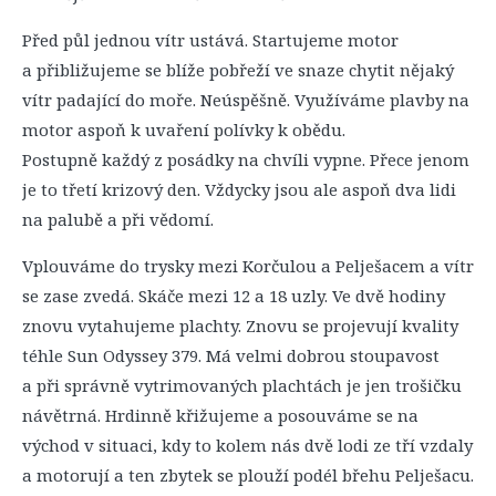
Před půl jednou vítr ustává. Startujeme motor
a přibližujeme se blíže pobřeží ve snaze chytit nějaký
vítr padající do moře. Neúspěšně. Využíváme plavby na
motor aspoň k uvaření polívky k obědu.
Postupně každý z posádky na chvíli vypne. Přece jenom
je to třetí krizový den. Vždycky jsou ale aspoň dva lidi
na palubě a při vědomí.
Vplouváme do trysky mezi Korčulou a Pelješacem a vítr
se zase zvedá. Skáče mezi 12 a 18 uzly. Ve dvě hodiny
znovu vytahujeme plachty. Znovu se projevují kvality
téhle Sun Odyssey 379. Má velmi dobrou stoupavost
a při správně vytrimovaných plachtách je jen trošičku
návětrná. Hrdinně křižujeme a posouváme se na
východ v situaci, kdy to kolem nás dvě lodi ze tří vzdaly
a motorují a ten zbytek se plouží podél břehu Pelješacu.