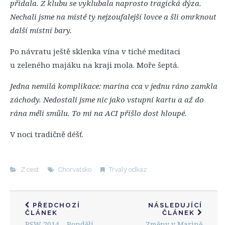
přidala. Z klubu se vyklubala naprosto tragická dýza.
Nechali jsme na místě ty nejzoufalejší lovce a šli omrknout
další místní bary.
Po návratu ještě sklenka vína v tiché meditaci
u zeleného majáku na kraji mola. Moře šeptá.
Jedna nemilá komplikace: marína cca v jednu ráno zamkla
záchody. Nedostali jsme nic jako vstupní kartu a až do
rána měli smůlu. To mi na ACI přišlo dost hloupé.
V noci tradičně déšť.
Z cest
Chorvatsko
Trvalý odkaz
PŘEDCHOZÍ
NÁSLEDUJÍCÍ
ČLÁNEK
ČLÁNEK
PSW 2014 – Pondělí,
Změny v Marině