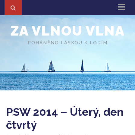
Domů
ZA VLNOU VLNA
Z cest
About
POHÁNĚNO LÁSKOU K LODÍM
Různé
O autorovi
PSW 2014 – Úterý, den
čtvrtý