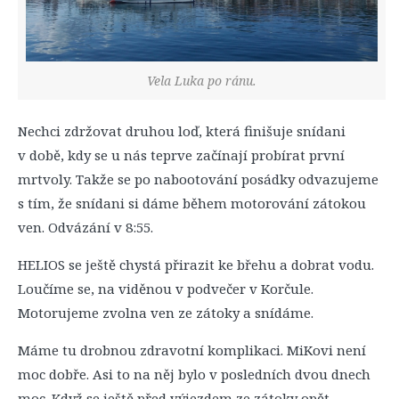
Vela Luka po ránu.
Nechci zdržovat druhou loď, která finišuje snídani
v době, kdy se u nás teprve začínají probírat první
mrtvoly. Takže se po nabootování posádky odvazujeme
s tím, že snídani si dáme během motorování zátokou
ven. Odvázání v 8:55.
HELIOS se ještě chystá přirazit ke břehu a dobrat vodu.
Loučíme se, na viděnou v podvečer v Korčule.
Motorujeme zvolna ven ze zátoky a snídáme.
Máme tu drobnou zdravotní komplikaci. MiKovi není
moc dobře. Asi to na něj bylo v posledních dvou dnech
moc. Když se ještě před výjezdem ze zátoky opět