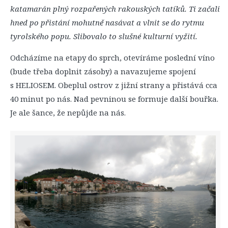
katamarán plný rozpařených rakouských tatíků. Ti začali
hned po přistání mohutně nasávat a vlnit se do rytmu
tyrolského popu. Slibovalo to slušné kulturní vyžití.
Odcházíme na etapy do sprch, otevíráme poslední víno
(bude třeba doplnit zásoby) a navazujeme spojení
s HELIOSEM. Obeplul ostrov z jižní strany a přistává cca
40 minut po nás. Nad pevninou se formuje další bouřka.
Je ale šance, že nepůjde na nás.