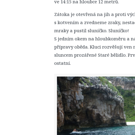
ve 14:15 na hloubce 12 metrů.
Zátoka je otevřená na jih a proti v
s kotvením a zvedneme zraky, nest
mraky a pustil sluníčko. Sluníčko!
S jedním okem na hloubkoměru a ná
přípravy oběda. Kluci rozvěšují ven 
sluncem prozářené Staré bělidlo. Prv
ostatní.