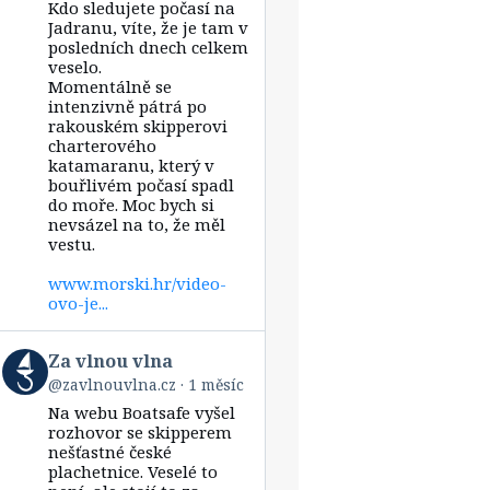
Kdo sledujete počasí na
Za
vlnou
Jadranu, víte, že je tam v
vlna
posledních dnech celkem
on
veselo.
Bluesky
Momentálně se
intenzivně pátrá po
rakouském skipperovi
charterového
katamaranu, který v
bouřlivém počasí spadl
do moře. Moc bych si
nevsázel na to, že měl
vestu.
www.morski.hr/video-
ovo-je...
View
Za vlnou vlna
post
@zavlnouvlna.cz
1 měsíc
by
Na webu Boatsafe vyšel
Za
vlnou
rozhovor se skipperem
vlna
nešťastné české
on
plachetnice. Veselé to
Bluesky