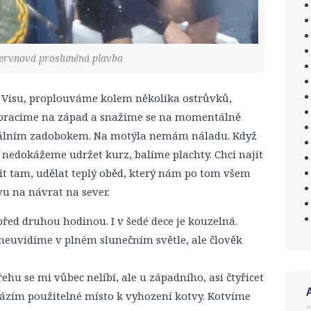
ervnová prosluněná plavba
j Visu, proplouváme kolem několika ostrůvků,
 Obracíme na západ a snažíme se na momentálně
málním zadobokem. Na motýla nemám náladu. Když
 nedokážeme udržet kurz, balíme plachty. Chci najít
vit tam, udělat teplý oběd, který nám po tom všem
vu na návrat na sever.
řed druhou hodinou. I v šedé dece je kouzelná.
 neuvidíme v plném slunečním světle, ale člověk
ehu se mi vůbec nelíbí, ale u západního, asi čtyřicet
házím použitelné místo k vyhození kotvy. Kotvíme