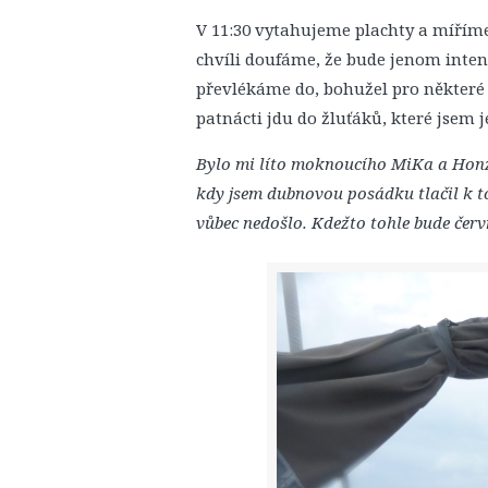
V 11:30 vytahujeme plachty a míříme
chvíli doufáme, že bude jenom inten
převlékáme do, bohužel pro některé k
patnácti jdu do žluťáků, které jsem 
Bylo mi líto moknoucího MiKa a Honzy
kdy jsem dubnovou posádku tlačil k to
vůbec nedošlo. Kdežto tohle bude červ