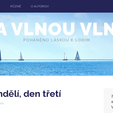
T
RŮZNÉ
O AUTOROVI
A VLNOU VL
POHÁNĚNO LÁSKOU K LODÍM
ělí, den třetí
áře