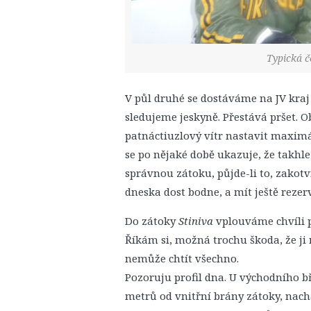
Typická č
V půl druhé se dostáváme na JV kra
sledujeme jeskyně. Přestává pršet.
patnáctiuzlový vítr nastavit maxi
se po nějaké době ukazuje, že takhle
správnou zátoku, půjde-li to, zakot
dneska dost bodne, a mít ještě rezer
Do zátoky
Stiniva
vplouváme chvíli p
Říkám si, možná trochu škoda, že ji
nemůže chtít všechno.
Pozoruju profil dna. U východního bř
metrů od vnitřní brány zátoky, nac