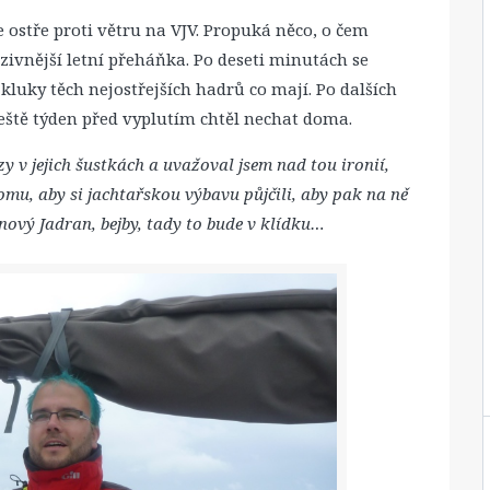
 ostře proti větru na VJV. Propuká něco, o čem
zivnější letní přeháňka. Po deseti minutách se
luky těch nejostřejších hadrů co mají. Po dalších
ještě týden před vyplutím chtěl nechat doma.
 v jejich šustkách a uvažoval jsem nad tou ironií,
mu, aby si jachtařskou výbavu půjčili, aby pak na ně
nový Jadran, bejby, tady to bude v klídku…