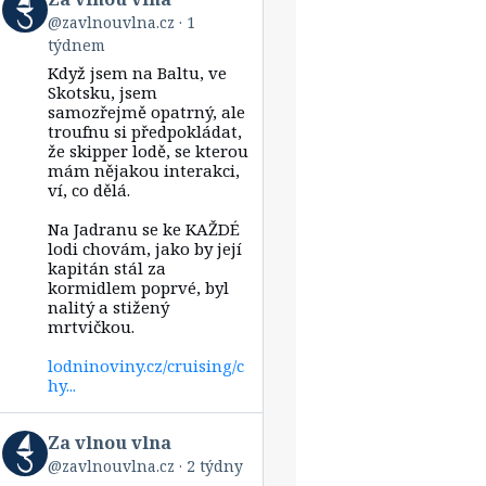
post
@zavlnouvlna.cz
1
by
týdnem
Za
vlnou
Když jsem na Baltu, ve
vlna
Skotsku, jsem
on
samozřejmě opatrný, ale
Bluesky
troufnu si předpokládat,
že skipper lodě, se kterou
mám nějakou interakci,
ví, co dělá.
Na Jadranu se ke KAŽDÉ
lodi chovám, jako by její
kapitán stál za
kormidlem poprvé, byl
nalitý a stižený
mrtvičkou.
lodninoviny.cz/cruising/c
hy...
View
Za vlnou vlna
post
@zavlnouvlna.cz
2 týdny
by