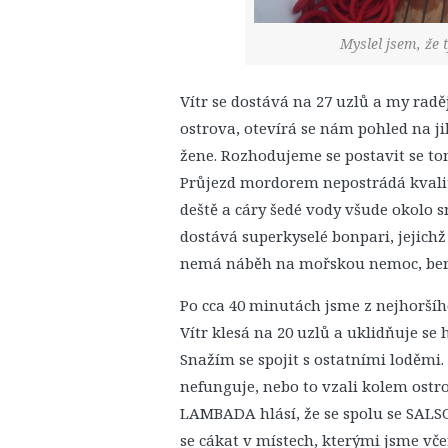
Myslel jsem, že 
Vítr se dostává na 27 uzlů a my rad
ostrova, otevírá se nám pohled na ji
žene. Rozhodujeme se postavit se to
Průjezd mordorem nepostrádá kvality.
deště a cáry šedé vody všude okolo s
dostává superkyselé bonpari, jejich
nemá náběh na mořskou nemoc, bere
Po cca 40 minutách jsme z nejhoršího
Vítr klesá na 20 uzlů a uklidňuje s
Snažím se spojit s ostatními loděmi.
nefunguje, nebo to vzali kolem ostr
LAMBADA hlásí, že se spolu se SALSOU
se cákat v místech, kterými jsme vče