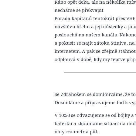
Ráno opět deka, ale na několika mí
necháme se překvapit.
Porada kapitánů tentokrát přes VHF
návštěvu břehu a její důsledky a já 
poslouchá na našem kanálu. Nakonec 
a pokusit se najít zátoku Stiniva, n
internetem. A pak se zřejmě stáhnou
odplouvá v době, kdy my teprve při
Se Zdráhošem se domlouváme, že to
Dosnídáme a připravujeme loď k vyp
V 10:50 se odvazujeme se od bójky a
baterku a zkoumáme situaci na moři.
vlny cca metr a půl.