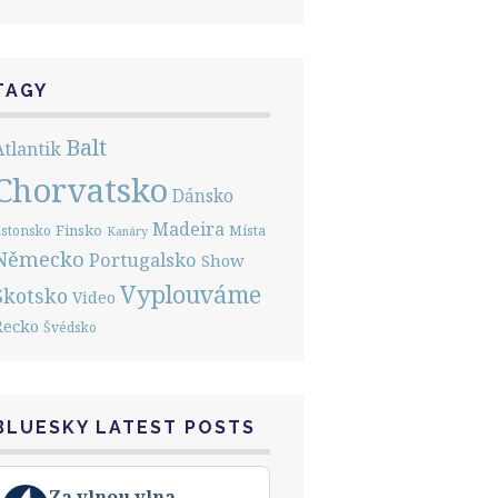
TAGY
Balt
Atlantik
Chorvatsko
Dánsko
Madeira
Finsko
stonsko
Místa
Kanáry
Německo
Portugalsko
Show
Vyplouváme
Skotsko
Video
Řecko
Švédsko
BLUESKY LATEST POSTS
View
Za vlnou vlna