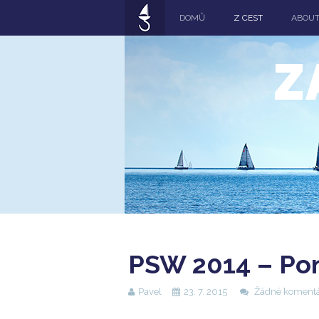
DOMŮ
Z CEST
ABOU
Z
PSW 2014 – Pond
Pavel
23. 7. 2015
Žádné koment