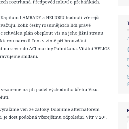
stech roztrhaná. Předpověď mluví o přeháňkách,
. Kapitáni LAMBADY a HELIOSU hodnotí včerejší
uvažuju, kolik česky rozumějících lidí právě
schválen plán obeplout Vis na jeho jižní stranu
a kterou narazil Tom v zimě při brouzdání
t na sever do ACI maríny Palmižana. Vitální HELIOS
pravujeme snídani.
E
 vezmeme na jih podél východního břehu Visu.
lutí.
 vyrážíme ven ze zátoky. Dobíjíme alternátorem
 Je dost podobná včerejšímu odpoledni. Vítr V 20+,