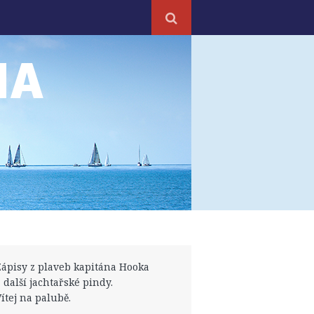
NA
Zápisy z plaveb kapitána Hooka
a další jachtařské pindy.
Vítej na palubě.