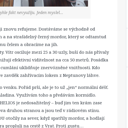
tyhle fakt nevyužiju. Jeden myslel…
ěji znovu refujeme. Dostáváme se východně od
h a na strašidelný černý mordor, který se odtamtud
mu čelem a obracíme na jih.
 Vítr osciluje mezi 25 a 30 uzly, buší do nás přívaly
nižují efektivní viditelnost na cca 50 metrů. Posádka
ž cumlání uklidňuje znervózněné vnitřnosti. Kdo
 zavděk zahřívacím lokem z Neptunovy láhve.
 venku. Pořád prší, ale je to už „jen“ normální déšť.
e hladina. Využívám toho a předávám kormidlo.
 HELIOS je nedosažitelný – buď jim ten krám zase
ova druhou stranou a jsou teď v rádiovém stínu.
 otočily na sever, když spatřily mordor, a hodlají
ra propluli na cestě z Vrat. Proti gustu…