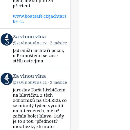
není, ale stojí to za
přečtení.
www.boatsafe.cz/jachtars
ke-c...
View
Za vlnou vlna
post
@zavlnouvlna.cz
2 měsíce
by
Jadranští jachtaři pozor,
Za
vlnou
u Primoštenu se zase
vlna
stříli ostrejma.
on
Bluesky
View
Za vlnou vlna
post
@zavlnouvlna.cz
2 měsíce
by
Jaroslav Foršt hřebíčkem
Za
vlnou
na hlavičku. Z těch
vlna
odborníků na COLREG, co
on
se minulý týden vyrojili
Bluesky
na internetech, mě už
začala bolet hlava. Tady
je to s tou "předností"
moc hezky shrnuto.