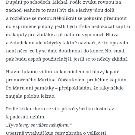
Dupání po schodech. Michal. Podle zvuku rovnou na
záchod. Nahoře to musí být zlé. Plachty jdou dolů
a rozběhne se motor. Několikrát se pokusím přesunout
do vzpřímené polohy, jestli bych třeba nedokázal zajít si
do kajuty pro žluťáky a jít nahoru vypomoct. Hlava
a žaludek mi ale vždycky taktně naznačí, že to opravdu
není něco, co by se dalo dotahnout do konce. No, snad
pak budu aspoň použitelnější, jestli se to někdy zklidní.
Hlavní luknou vidím za kormidlem od hlavy k patě
promočeného Martina. Občas kolem proběhne kapitán.
Po Maru ani památky – předpokládám, že taky někde
zaujala polohu ležmo.
Podle křiku shora se vítr přes čtyřicítku dostal až
k padesáti uzlům.
„
Tyvole my se vůbec nehejbem.
“
Opatrně vytahují kus geny zhruba o velikosti