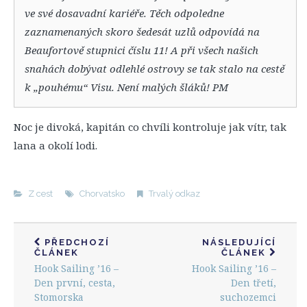
ve své dosavadní kariéře. Těch odpoledne
zaznamenaných skoro šedesát uzlů odpovídá na
Beaufortově stupnici číslu 11! A při všech našich
snahách dobývat odlehlé ostrovy se tak stalo na cestě
k „pouhému“ Visu. Není malých šláků! PM
Noc je divoká, kapitán co chvíli kontroluje jak vítr, tak
lana a okolí lodi.
Z cest
Chorvatsko
Trvalý odkaz
PŘEDCHOZÍ
NÁSLEDUJÍCÍ
ČLÁNEK
ČLÁNEK
Hook Sailing ’16 –
Hook Sailing ’16 –
Den první, cesta,
Den třetí,
Stomorska
suchozemci