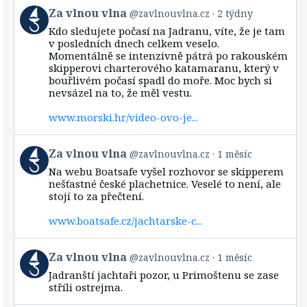
View
Za vlnou vlna
@zavlnouvlna.cz
2 týdny
post
Kdo sledujete počasí na Jadranu, víte, že je tam
by
v posledních dnech celkem veselo.
Za
Momentálně se intenzivně pátrá po rakouském
vlnou
skipperovi charterového katamaranu, který v
vlna
bouřlivém počasí spadl do moře. Moc bych si
on
Bluesky
nevsázel na to, že měl vestu.
www.morski.hr/video-ovo-je...
View
Za vlnou vlna
@zavlnouvlna.cz
1 měsíc
post
Na webu Boatsafe vyšel rozhovor se skipperem
by
nešťastné české plachetnice. Veselé to není, ale
Za
stojí to za přečtení.
vlnou
vlna
www.boatsafe.cz/jachtarske-c...
on
Bluesky
View
Za vlnou vlna
@zavlnouvlna.cz
1 měsíc
post
Jadranští jachtaři pozor, u Primoštenu se zase
by
stříli ostrejma.
Za
vlnou