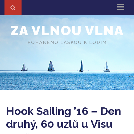
Domů
ZA VLNOU VLNA
Z cest
About
POHÁNĚNO LÁSKOU K LODÍM
Různé
O autorovi
Hook Sailing ’16 – Den
druhý, 60 uzlů u Visu