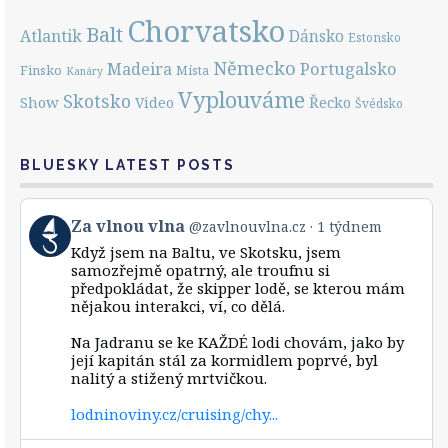
Chorvatsko
Balt
Atlantik
Dánsko
Estonsko
Německo
Portugalsko
Madeira
Finsko
Místa
Kanáry
Vyplouváme
Skotsko
Show
Řecko
Video
Švédsko
BLUESKY LATEST POSTS
View
Za vlnou vlna
@zavlnouvlna.cz
1 týdnem
post
Když jsem na Baltu, ve Skotsku, jsem
by
samozřejmě opatrný, ale troufnu si
Za
předpokládat, že skipper lodě, se kterou mám
vlnou
nějakou interakci, ví, co dělá.
vlna
on
Bluesky
Na Jadranu se ke KAŽDÉ lodi chovám, jako by
její kapitán stál za kormidlem poprvé, byl
nalitý a stižený mrtvičkou.
lodninoviny.cz/cruising/chy...