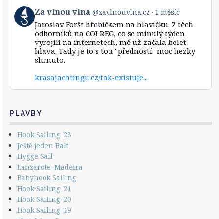
vlna
View
Za vlnou vlna
@zavlnouvlna.cz
1 měsíc
on
post
Bluesky
Jaroslav Foršt hřebíčkem na hlavičku. Z těch
by
odborníků na COLREG, co se minulý týden
Za
vyrojili na internetech, mě už začala bolet
vlnou
hlava. Tady je to s tou "předností" moc hezky
vlna
shrnuto.
on
Bluesky
krasajachtingu.cz/tak-existuje...
PLAVBY
Hook Sailing '23
Ještě jeden Balt
Hygge Sail
Lanzarote–Madeira
Babyhook Sailing
Hook Sailing '21
Hook Sailing '20
Hook Sailing '19