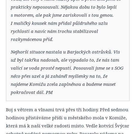
prakticky neposouvali. Nějakou dobu to bylo lepší
s motorem, ale pak jsme zariskovali s tou genou.
I maličký kousek nám přidal půldruhého uzlu
rychlosti a navíc nám trochu stabilizoval
rozkymácenou příď.
Nejhorší situace nastala u Barjackých ostrůvků. Vis
už byl takřka nadosah, ale vypadalo to, že nás tam
valící se voda prostě nepustí. Posouvali jsme se s SOG
něco přes uzel a já zaháněl myšlenky na to, že
najdeme Komižu zcela zaplněnou a budeme muset
pokračovat dál. PM
Boj s větrem a vlnami trvá přes tři hodiny. Před sedmou
hodinou přistáváme přídí u městského mola v Komiže,
která má k naší velké radosti místo. Vedle kotvící Švýcar
ochotně podává pomocnou ruku. Pasarelu vážeme na