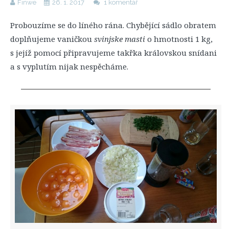
Finwe
26. 1. 2017
1 komentář
Probouzíme se do líného rána. Chybějící sádlo obratem
doplňujeme vaničkou
svinjske masti
o hmotnosti 1 kg,
s jejíž pomocí připravujeme takřka královskou snídani
a s vyplutím nijak nespěcháme.