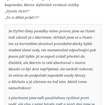
kapesníku. Motor slyšitelně zvednul otáčky.
„
Tyvole 59,6!!!
“
„
To si děláš prdel!?!
“
Se čtyřmi členy posádky mimo provoz jsme na řízení
lodi zůstali já s Martinem. Střídali jsme se u řízení –
ten za kormidlem dostával pravidelné dávky kýble
studené slané vody, ten momentálně odpočívající pak
jenom půl kýble. Já se aspoň zvládl převléci do
žluťáků, ale Martin to celé absolvoval v šustce.
Muselo to být dost nepříjemné, ale nechtěl riskovat,
že cestou do podpalubí napodobí osudy Honzy
a Michala a já zůstanu na loď sám. Metál tomu
námořníkovi!
S plachtami jsme měli použitelnou rychlost proti
vodě, ale vlny s námi házely zpět a proti dnu jsme se