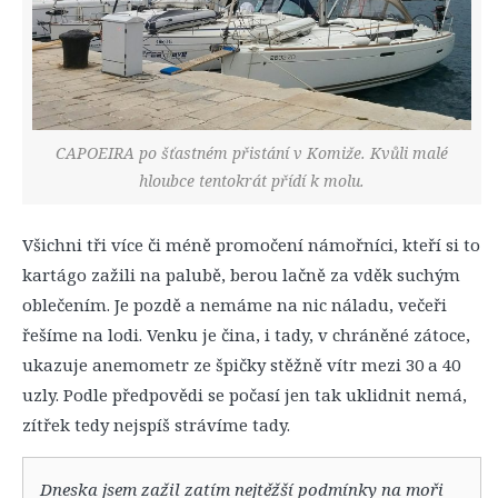
CAPOEIRA po šťastném přistání v Komiže. Kvůli malé
hloubce tentokrát přídí k molu.
Všichni tři více či méně promočení námořníci, kteří si to
kartágo zažili na palubě, berou lačně za vděk suchým
oblečením. Je pozdě a nemáme na nic náladu, večeři
řešíme na lodi. Venku je čina, i tady, v chráněné zátoce,
ukazuje anemometr ze špičky stěžně vítr mezi 30 a 40
uzly. Podle předpovědi se počasí jen tak uklidnit nemá,
zítřek tedy nejspíš strávíme tady.
Dneska jsem zažil zatím nejtěžší podmínky na moři