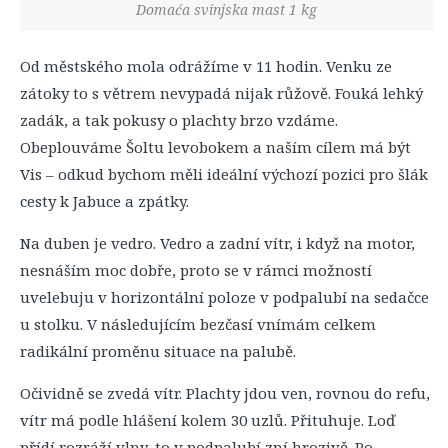
Domaća svinjska mast 1 kg
Od městského mola odrážíme v 11 hodin. Venku ze
zátoky to s větrem nevypadá nijak růžově. Fouká lehký
zadák, a tak pokusy o plachty brzo vzdáme.
Obeplouváme Šoltu levobokem a naším cílem má být
Vis – odkud bychom měli ideální výchozí pozici pro šlák
cesty k Jabuce a zpátky.
Na duben je vedro. Vedro a zadní vítr, i když na motor,
nesnáším moc dobře, proto se v rámci možností
uvelebuju v horizontální poloze v podpalubí na sedačce
u stolku. V následujícím bezčasí vnímám celkem
radikální proměnu situace na palubě.
Očividně se zvedá vítr. Plachty jdou ven, rovnou do refu,
vítr má podle hlášení kolem 30 uzlů. Přituhuje. Loď
přídí rozráží vlny, to v podpalubí zní hrozivě. Po