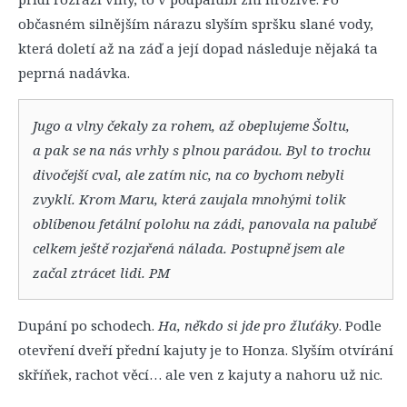
občasném silnějším nárazu slyším spršku slané vody,
která doletí až na záď a její dopad následuje nějaká ta
peprná nadávka.
Jugo a vlny čekaly za rohem, až obeplujeme Šoltu,
a pak se na nás vrhly s plnou parádou. Byl to trochu
divočejší cval, ale zatím nic, na co bychom nebyli
zvyklí. Krom Maru, která zaujala mnohými tolik
oblíbenou fetální polohu na zádi, panovala na palubě
celkem ještě rozjařená nálada. Postupně jsem ale
začal ztrácet lidi. PM
Dupání po schodech.
Ha, někdo si jde pro žluťáky
. Podle
otevření dveří přední kajuty je to Honza. Slyším otvírání
skříňek, rachot věcí… ale ven z kajuty a nahoru už nic.