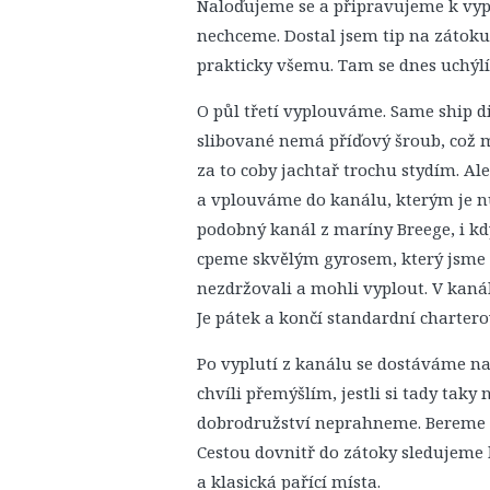
Naloďujeme se a připravujeme k vyplu
nechceme. Dostal jsem tip na zátok
prakticky všemu. Tam se dnes uchýl
O půl třetí vyplouváme. Same ship d
slibované nemá příďový šroub, což mě
za to coby jachtař trochu stydím. A
a vplouváme do kanálu, kterým je n
podobný kanál z maríny Breege, i kd
cpeme skvělým gyrosem, který jsme s
nezdržovali a mohli vyplout. V kanál
Je pátek a končí standardní chartero
Po vyplutí z kanálu se dostáváme na
chvíli přemýšlím, jestli si tady taky
dobrodružství neprahneme. Bereme 
Cestou dovnitř do zátoky sledujeme b
a klasická pařící místa.