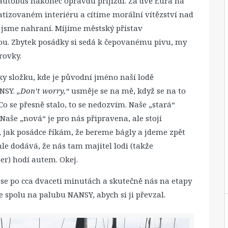
 autobus nakonec opravdu přijíždí. Za dvě Eura na
tizovaném interiéru a cítíme morální vítězství nad
u jsme nahraní. Míjíme městský přístav
u. Zbytek posádky si sedá k čepovanému pivu, my
rovky.
uky složku, kde je původní jméno naší lodě
ANSY.
„Don’t worry,“
usměje se na mě, když se na to
Co se přesně stalo, to se nedozvím. Naše „stará“
Naše „nová“ je pro nás připravena, ale stojí
, jak posádce říkám, že bereme bágly a jdeme zpět
chle dodává, že nás tam majitel lodi (takže
er) hodí autem. Okej.
 se po cca dvaceti minutách a skutečně nás na etapy
 spolu na palubu NANSY, abych si ji převzal.