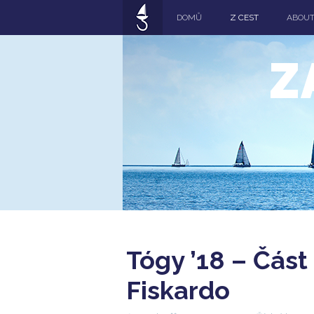
DOMŮ
Z CEST
ABOU
Z
Tógy ’18 – Část 
Fiskardo