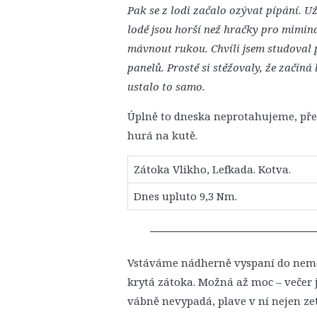
Pak se z lodi začalo ozývat pípání. U
lodě jsou horší než hračky pro mimi
mávnout rukou. Chvíli jsem studoval p
panelů. Prostě si stěžovaly, že začíná 
ustalo to samo.
Úplně to dneska neprotahujeme, pře
hurá na kutě.
Zátoka Vlikho, Lefkada. Kotva.
Dnes upluto 9,3 Nm.
Vstáváme nádherně vyspaní do nemé
krytá zátoka. Možná až moc – večer 
vábně nevypadá, plave v ní nejen zetl