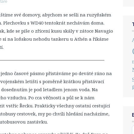
táře
ouštíme své domovy, abychom se sešli na ruzyňském
 jih. Plechovku s WD40 tentokrát nechávám doma.
isk, kde se píše o zřícení kusu skály v zátoce Navagio
e si na loňskou nehodu tankeru u Athén a říkáme
í.
E
o jedno časové pásmo přistáváme po deváté ráno na
 vojenském letišti s poměrně krátkou přistávací
ed dosednutím je pod letadlem jenom voda. Na
ého vzduchu. Po cca věčnosti a půl se k nám
 vstříc Řecku. Prakticky všechny ostatní cestující
autobusy cestovek, my po chvíli hledání nacházíme,
autobusovou zastávku.