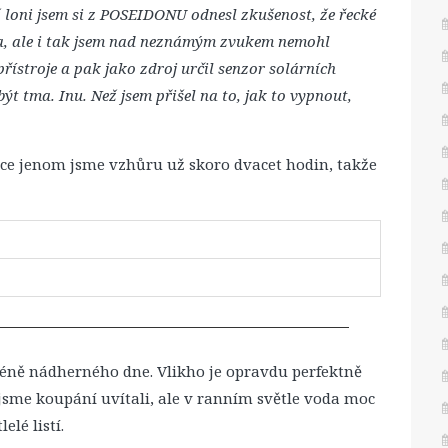
ž loni jsem si z POSEIDONU odnesl zkušenost, že řecké
na, ale i tak jsem nad neznámým zvukem nemohl
řístroje a pak jako zdroj určil senzor solárních
být tma. Inu. Než jsem přišel na to, jak to vypnout,
ce jenom jsme vzhůru už skoro dvacet hodin, takže
ně nádherného dne. Vlikho je opravdu perfektně
jsme koupání uvítali, ale v ranním světle voda moc
elé listí.