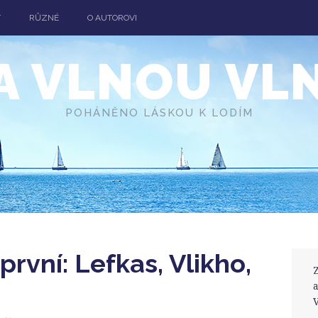
T
RŮZNÉ
O AUTOROVI
A VLNOU VL
POHÁNĚNO LÁSKOU K LODÍM
první: Lefkas, Vlikho,