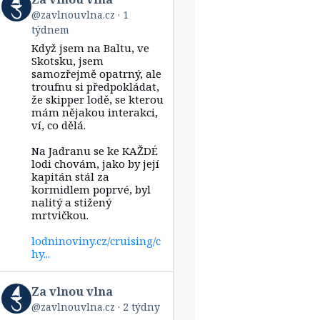
post
@zavlnouvlna.cz
1
by
týdnem
Za
vlnou
Když jsem na Baltu, ve
vlna
Skotsku, jsem
on
samozřejmě opatrný, ale
Bluesky
troufnu si předpokládat,
že skipper lodě, se kterou
mám nějakou interakci,
ví, co dělá.
Na Jadranu se ke KAŽDÉ
lodi chovám, jako by její
kapitán stál za
kormidlem poprvé, byl
nalitý a stižený
mrtvičkou.
lodninoviny.cz/cruising/c
hy...
View
Za vlnou vlna
post
@zavlnouvlna.cz
2 týdny
by