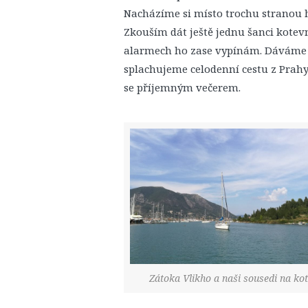
Nacházíme si místo trochu stranou 
Zkouším dát ještě jednu šanci kotev
alarmech ho zase vypínám. Dáváme si
splachujeme celodenní cestu z Prahy
se příjemným večerem.
Zátoka Vlikho a naši sousedi na ko