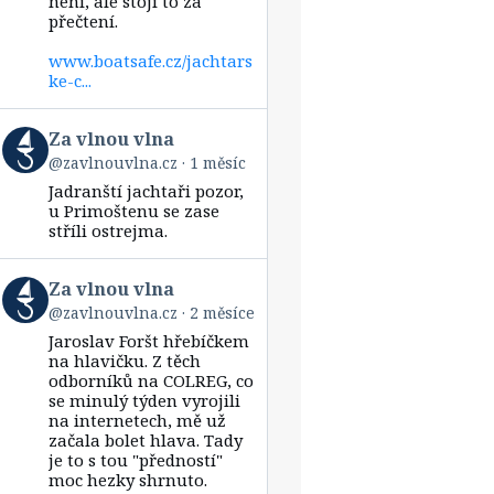
není, ale stojí to za
přečtení.
www.boatsafe.cz/jachtars
ke-c...
View
Za vlnou vlna
post
@zavlnouvlna.cz
1 měsíc
by
Jadranští jachtaři pozor,
Za
vlnou
u Primoštenu se zase
vlna
stříli ostrejma.
on
Bluesky
View
Za vlnou vlna
post
@zavlnouvlna.cz
2 měsíce
by
Jaroslav Foršt hřebíčkem
Za
vlnou
na hlavičku. Z těch
vlna
odborníků na COLREG, co
on
se minulý týden vyrojili
Bluesky
na internetech, mě už
začala bolet hlava. Tady
je to s tou "předností"
moc hezky shrnuto.