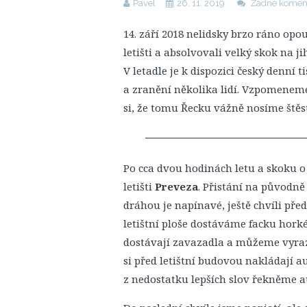
Pavel
26. 11. 2019
Žádné komen
14. září 2018 nelidsky brzo ráno op
letišti a absolvovali velký skok na
V letadle je k dispozici český denní t
a zranění několika lidí. Vzpomenem
si, že tomu Řecku vážně nosíme štěst
Po cca dvou hodinách letu a skoku 
letišti
Preveza
. Přistání na původně
dráhou je napínavé, ještě chvíli př
letištní ploše dostáváme facku hork
dostávají zavazadla a můžeme vyrazit
si před letištní budovou nakládají 
z nedostatku lepších slov řekněme 