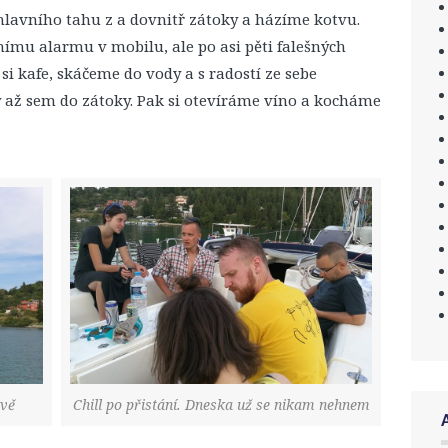
hlavního tahu z a dovnitř zátoky a házíme kotvu.
nímu alarmu v mobilu, ale po asi pěti falešných
 kafe, skáčeme do vody a s radostí ze sebe
 až sem do zátoky. Pak si otevíráme víno a kocháme
tvě
Chill po přistání. Dneska už se nikam nehnem