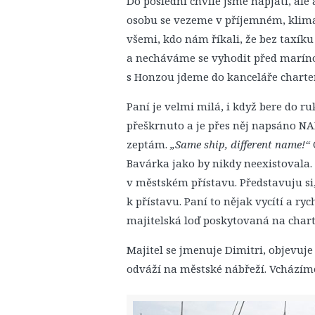
Do poslední chvíle jsme napjatí, ale
osobu se vezeme v příjemném, klima
všemi, kdo nám říkali, že bez taxík
a necháváme se vyhodit před maríno
s Honzou jdeme do kanceláře charte
Paní je velmi milá, i když bere do r
přeškrnuto a je přes něj napsáno N
zeptám.
„Same ship, different name!“
Bavárka jako by nikdy neexistovala. 
v městském přístavu. Představuju si
k přístavu. Paní to nějak vycítí a ry
majitelská loď poskytovaná na chart
Majitel se jmenuje Dimitri, objevuje
odváží na městské nábřeží. Vcházíme