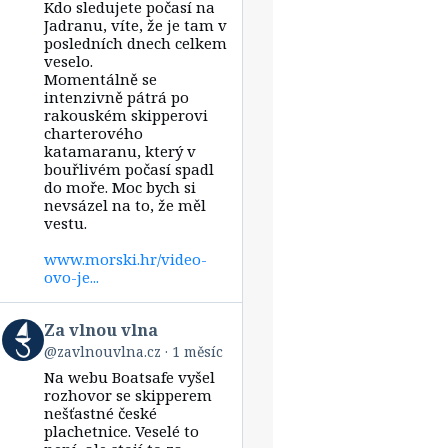
Kdo sledujete počasí na
Za
vlnou
Jadranu, víte, že je tam v
vlna
posledních dnech celkem
on
veselo.
Bluesky
Momentálně se
intenzivně pátrá po
rakouském skipperovi
charterového
katamaranu, který v
bouřlivém počasí spadl
do moře. Moc bych si
nevsázel na to, že měl
vestu.
www.morski.hr/video-
ovo-je...
View
Za vlnou vlna
post
@zavlnouvlna.cz
1 měsíc
by
Na webu Boatsafe vyšel
Za
vlnou
rozhovor se skipperem
vlna
nešťastné české
on
plachetnice. Veselé to
Bluesky