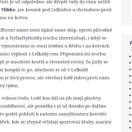
tí. Je už odpoledne, ale dřepět tady do rána určitě
u
Vlikho
, jen kousek pod Lefkádou a chráněnou proti
íme na kotvu.
ifferent name není úplně same ship, oproti původně
 u čtyřiačtyřicítky trochu znervózňuje, i když se
le vymotáváme se mezi loděmi u břehu i na kotvách
utno vyplout z Lefkády ven. Připomíná mi trochu
yž je mnohem kratší a víceméně rovný. Za jízdy se
i koupili to go, abychom se už v Lefkádě
u je živý provoz, ale všechny lodě jedou proti nám.
vý týden.
 volnou vodu. Lodě kus dál na jih mají plachty,
 nezablbnout, ale posádka i já už dneska po dalším
to podél pobřeží k našemu zamýšlenému kotvišti.
řeh, kde se zřejmě střídají sportovní kluby, maríny