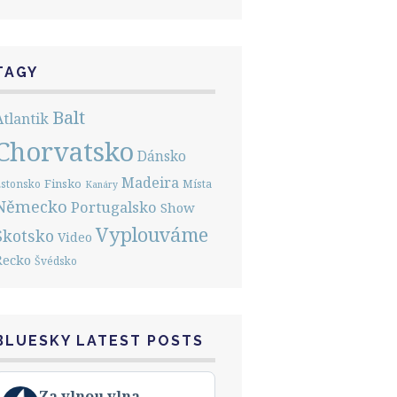
TAGY
Balt
Atlantik
Chorvatsko
Dánsko
Madeira
Finsko
stonsko
Místa
Kanáry
Německo
Portugalsko
Show
Vyplouváme
Skotsko
Video
Řecko
Švédsko
BLUESKY LATEST POSTS
View
Za vlnou vlna