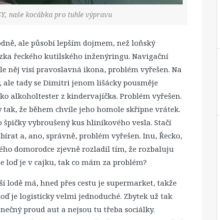
, naše kocábka pro tuhle výpravu
dně, ale působí lepším dojmem, než loňský
zka řeckého kutilského inženýringu. Navigační
edle něj visí pravoslavná ikona, problém vyřešen. Na
 ale tady se Dimitri jenom lišácky pousměje
ko alkoholtester z kindervajíčka. Problém vyřešen.
 tak, že během chvíle jeho homole skřípne vrátek.
o špičky vybroušený kus hliníkového vesla. Stačí
írat a, ano, správně, problém vyřešen. Inu, Řecko,
lého domorodce zjevně rozladil tím, že rozbaluju
 že loď je v cajku, tak co mám za problém?
í lodě má, hned přes cestu je supermarket, takže
loď je logisticky velmi jednoduché. Zbytek už tak
nečný proud aut a nejsou tu třeba sociálky.