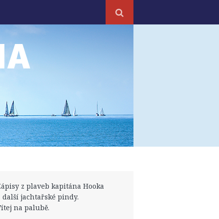
NA
Zápisy z plaveb kapitána Hooka
a další jachtařské pindy.
Vítej na palubě.