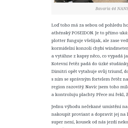
Bavaria 44 NANSY
Loď toho má za sebou od pohledu ho
athénský POSEIDON. Je to přímo uká
plotter funguje všelijak, ale zase v
kormidelní konzoli chybí windmeter,
a vytáhne z kapsy něco, co vypadá ja
Kotevní řetěz padá do úzké studánky
Dimitri opět vytahuje svůj triumf, d
s ním se správným fortelem řetěz nab
region razovitý. Navíc jsem toho mi
a kontroluju plachty. Přece mi řekl,
Jednu výhodu nečekané umístění naš
nakoupit proviant a dopravit jej na 
super není, kousek od nás jezdí neko