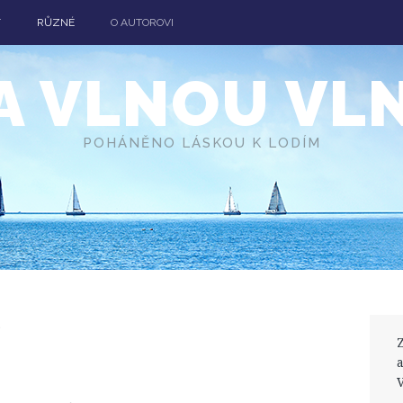
T
RŮZNÉ
O AUTOROVI
A VLNOU VL
POHÁNĚNO LÁSKOU K LODÍM