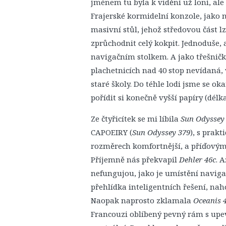
jménem tu byla k vidění už loni, ale 
Frajerské kormidelní konzole, jako
masivní stůl, jehož středovou část l
zprůchodnit celý kokpit. Jednoduše,
navigačním stolkem. A jako třešnička
plachetnicích nad 40 stop nevídaná,
staré školy. Do téhle lodi jsme se 
pořídit si konečně vyšší papíry (délk
Ze čtyřicítek se mi líbila
Sun Odyssey
CAPOEIRY (
Sun Odyssey 379
), s prak
rozměrech komfortnější, a příďový
Příjemně nás překvapil
Dehler 46c
. 
nefungujou, jako je umístění navigač
přehlídka inteligentních řešení, nah
Naopak naprosto zklamala
Oceanis 
Francouzi oblíbený pevný rám s upe