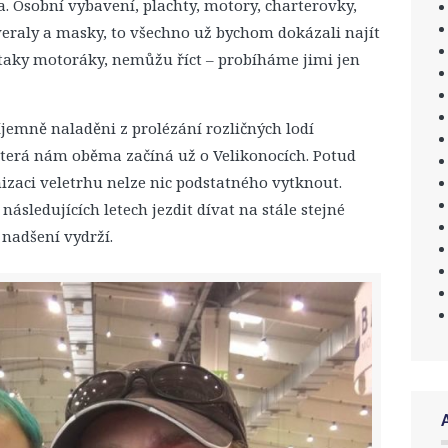
a. Osobní vybavení, plachty, motory, charterovky,
eraly a masky, to všechno už bychom dokázali najít
y taky motoráky, nemůžu říct – probíháme jimi jen
íjemně naladěni z prolézání rozličných lodí
která nám oběma začíná už o Velikonocích. Potud
anizaci veletrhu nelze nic podstatného vytknout.
ásledujících letech jezdit dívat na stále stejné
 nadšení vydrží.