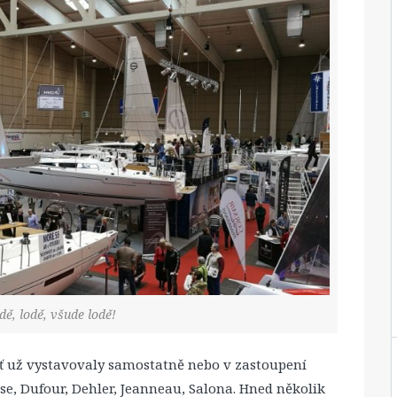
dě, lodě, všude lodě!
ať už vystavovaly samostatně nebo v zastoupení
se, Dufour, Dehler, Jeanneau, Salona. Hned několik