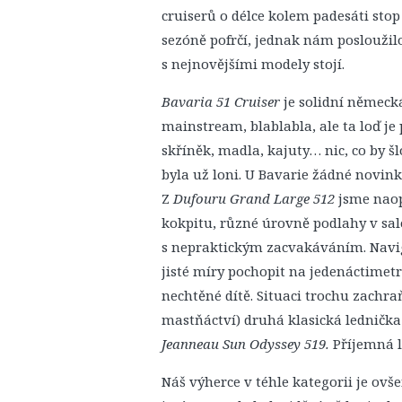
cruiserů o délce kolem padesáti stop
sezóně pofrčí, jednak nám posloužilo
s nejnovějšími modely stojí.
Bavaria 51 Cruiser
je solidní německá 
mainstream, blablabla, ale ta loď je
skříněk, madla, kajuty… nic, co by š
byla už loni. U Bavarie žádné novin
Z
Dufouru Grand Large 512
jsme naop
kokpitu, různé úrovně podlahy v saló
s nepraktickým zacvakáváním. Naviga
jisté míry pochopit na jedenáctimetro
nechtěné dítě. Situaci trochu zachra
mastňáctví) druhá klasická lednička 
Jeanneau Sun Odyssey 519.
Příjemná l
Náš výherce v téhle kategorii je ov