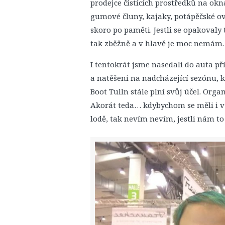
prodejce čistících prostředků na okn
gumové čluny, kajaky, potápěčské ov
skoro po paměti. Jestli se opakoval
tak zběžně a v hlavě je moc nemám.
I tentokrát jsme nasedali do auta př
a natěšeni na nadcházející sezónu, 
Boot Tulln stále plní svůj účel. Org
Akorát teda… kdybychom se měli i v n
lodě, tak nevím nevím, jestli nám to