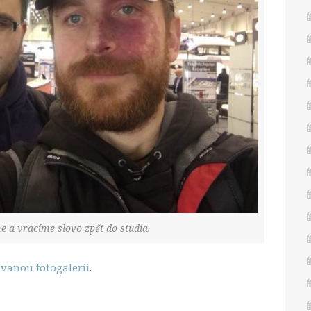
e a vracíme slovo zpět do studia.
anou fotogalerii
.