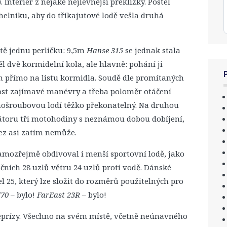
 Interiér z nějaké nejlevnější překližky. Postel
helníku, aby do tříkajutové lodě vešla druhá
tě jednu perličku: 9,5m
Hanse 315
se jednak stala
ěl dvě kormidelní kola, ale hlavně: pohání ji
 přímo na listu kormidla. Soudě dle promítaných
ost zajímavé manévry a třeba poloměr otáčení
dnošroubovou lodí těžko překonatelný. Na druhou
átoru tři motohodiny s neznámou dobou dobíjení,
lez asi zatím nemůže.
samozřejmě obdivoval i menší sportovní lodě, jako
čních 28 uzlů větru 24 uzlů proti vodě. Dánské
 25, který lze složit do rozměrů použitelných pro
J70
– bylo!
FarEast 23R
– bylo!
 reprízy. Všechno na svém místě, včetně neúnavného