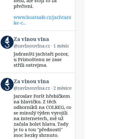
není, ale stojí to za
přečtení.
www.boatsafe.cz/jachtars
ke-c...
View
Za vlnou vlna
post
@zavlnouvlna.cz
1 měsíc
by
Jadranští jachtaři pozor,
Za
vlnou
u Primoštenu se zase
vlna
stříli ostrejma.
on
Bluesky
View
Za vlnou vlna
post
@zavlnouvlna.cz
2 měsíce
by
Jaroslav Foršt hřebíčkem
Za
vlnou
na hlavičku. Z těch
vlna
odborníků na COLREG, co
on
se minulý týden vyrojili
Bluesky
na internetech, mě už
začala bolet hlava. Tady
je to s tou "předností"
moc hezky shrnuto.