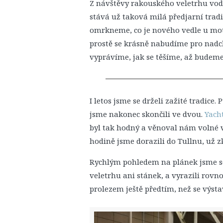
Z návštěvy rakouského veletrhu vodn
stává už taková milá předjarní tradi
omrkneme, co je nového vedle u mot
prostě se krásně nabudíme pro nadch
vyprávíme, jak se těšíme, až budem
I letos jsme se drželi zažité tradice.
jsme nakonec skončili ve dvou.
Yach
byl tak hodný a věnoval nám volné v
hodině jsme dorazili do Tullnu, už z
Rychlým pohledem na plánek jsme se 
veletrhu ani stánek, a vyrazili rovn
prolezem ještě předtím, než se výsta