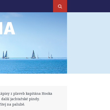
NA
Zápisy z plaveb kapitána Hooka
a další jachtařské pindy.
Vítej na palubě.