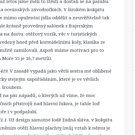
až letos jsme měli to štěstí a dostali se na palubu.
 na oceánských závodničkách. V širokém kokpitu
ze mimo opulentní jídla oddělit a neuvěřitelně tak
 ale krásně provedený salónek s frajerským
 na dortu: otěžový vozík, věc v turistických
 vedený hned před kormidelními koly, klasika ze
okamžitě zamilovali. Aspoň máme motivaci pro to
a More 55 je 16,7 metrů).
 419
. V zásadě vypadá jako větší sestra mé oblíbené
ticky stejným uspořádáním, které je ve větších
m šroubem.
Až na pár nápadů, o kterých už víme, že moc
ních přístrojů nad hlavní luknu, je tahle loď
oře i v podpalubí.
41.1
. Už design samotné lodě žádná sláva, v kokpitu
vněním otěží hlavní plachty (můj vztah k němu je