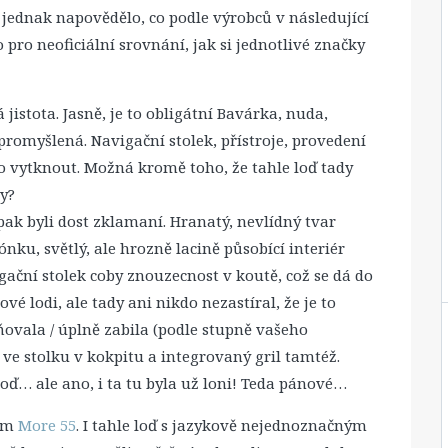
 jednak napovědělo, co podle výrobců v následující
 pro neoficiální srovnání, jak si jednotlivé značky
jistota. Jasně, je to obligátní Bavárka, nuda,
 promyšlená. Navigační stolek, přístroje, provedení
lo vytknout. Možná kromě toho, že tahle loď tady
ky?
ak byli dost zklamaní. Hranatý, nevlídný tvar
nku, světlý, ale hrozně lacině působící interiér
ční stolek coby znouzecnost v koutě, což se dá do
vé lodi, ale tady ani nikdo nezastíral, že je to
ňovala / úplně zabila (podle stupně vašeho
ve stolku v kokpitu a integrovaný gril tamtéž.
oď… ale ano, i ta tu byla už loni! Teda pánové…
šem
More 55
. I tahle loď s jazykově nejednoznačným