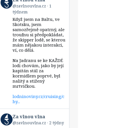
post
@zavlnouvlna.cz
1
by
týdnem
Za
vlnou
Když jsem na Baltu, ve
vlna
Skotsku, jsem
on
samozřejmě opatrný, ale
Bluesky
troufnu si předpokládat,
že skipper lodě, se kterou
mám nějakou interakci,
ví, co dělá.
Na Jadranu se ke KAŽDÉ
lodi chovám, jako by její
kapitán stál za
kormidlem poprvé, byl
nalitý a stižený
mrtvičkou.
lodninoviny.cz/cruising/c
hy...
View
Za vlnou vlna
post
@zavlnouvlna.cz
2 týdny
by