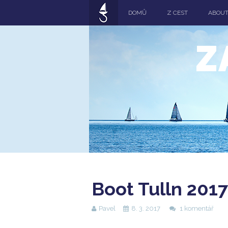
DOMŮ
Z CEST
ABOU
Z
Boot Tulln 2017
Pavel
8. 3. 2017
1 komentář