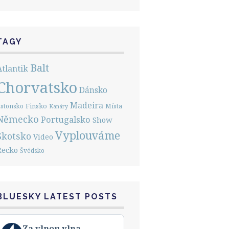
TAGY
Balt
Atlantik
Chorvatsko
Dánsko
Madeira
Finsko
stonsko
Místa
Kanáry
Německo
Portugalsko
Show
Vyplouváme
Skotsko
Video
Řecko
Švédsko
BLUESKY LATEST POSTS
View
Za vlnou vlna