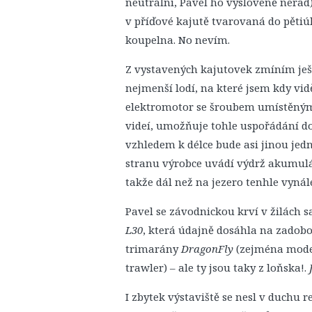
neutrální, Pavel ho vysloveně nerad).
v příďové kajutě tvarovaná do pětiú
koupelna. No nevím.
Z vystavených kajutovek zmíním ješ
nejmenší lodí, na které jsem kdy vid
elektromotor se šroubem umístěným
videí, umožňuje tohle uspořádání d
vzhledem k délce bude asi jinou je
stranu výrobce uvádí výdrž akumul
takže dál než na jezero tenhle vyná
Pavel se závodnickou krví v žilách 
L30
, která údajně dosáhla na zadobo
trimarány
DragonFly
(zejména model
trawler) – ale ty jsou taky z loňska!.
I zbytek výstaviště se nesl v duchu