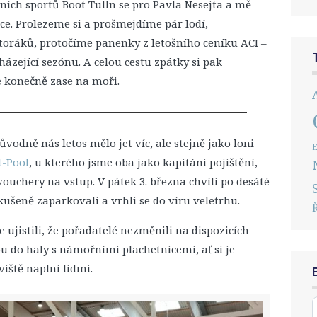
ích sportů Boot Tulln se pro Pavla Nesejta a mě
ce. Prolezeme si a prošmejdíme pár lodí,
oráků, protočíme panenky z letošního ceníku ACI –
ázející sezónu. A celou cestu zpátky si pak
e konečně zase na moři.
 Původně nás letos mělo jet víc, ale stejně jako loni
E
t-Pool
, u kterého jsme oba jako kapitáni pojištění,
ouchery na vstup. V pátek 3. března chvíli po desáté
kušeně zaparkovali a vrhli se do víru veletrhu.
ujistili, že pořadatelé nezměnili na dispozicích
ou do haly s námořními plachetnicemi, ať si je
viště naplní lidmi.