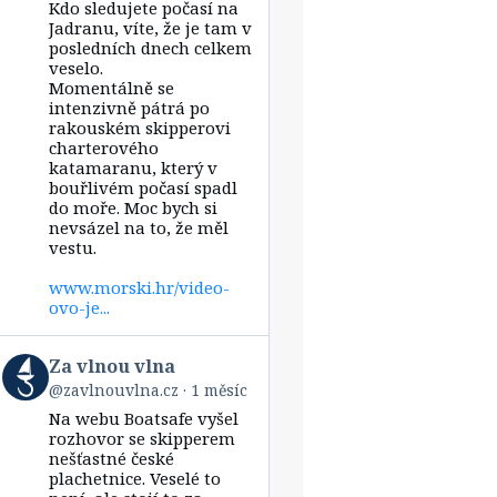
Kdo sledujete počasí na
Za
vlnou
Jadranu, víte, že je tam v
vlna
posledních dnech celkem
on
veselo.
Bluesky
Momentálně se
intenzivně pátrá po
rakouském skipperovi
charterového
katamaranu, který v
bouřlivém počasí spadl
do moře. Moc bych si
nevsázel na to, že měl
vestu.
www.morski.hr/video-
ovo-je...
View
Za vlnou vlna
post
@zavlnouvlna.cz
1 měsíc
by
Na webu Boatsafe vyšel
Za
vlnou
rozhovor se skipperem
vlna
nešťastné české
on
plachetnice. Veselé to
Bluesky