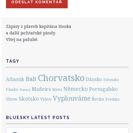
Zápisy z plaveb kapitána Hooka
a další jachtařské pindy.
Vítej na palubě.
TAGY
Chorvatsko
Balt
Atlantik
Dánsko
Estonsko
Německo
Portugalsko
Madeira
Finsko
Místa
Kanáry
Vyplouváme
Skotsko
Show
Řecko
Video
Švédsko
BLUESKY LATEST POSTS