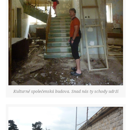
Kulturně společenská budova. Snad nás ty schody udrží