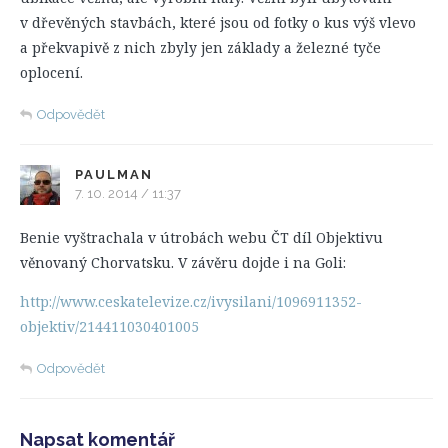
v dřevěných stavbách, které jsou od fotky o kus výš vlevo
a překvapivě z nich zbyly jen základy a železné tyče
oplocení.
Odpovědět
PAULMAN
7. 10. 2014 / 11:37
Benie vyštrachala v útrobách webu ČT díl Objektivu
věnovaný Chorvatsku. V závěru dojde i na Goli:
http://www.ceskatelevize.cz/ivysilani/1096911352-
objektiv/214411030401005
Odpovědět
Napsat komentář