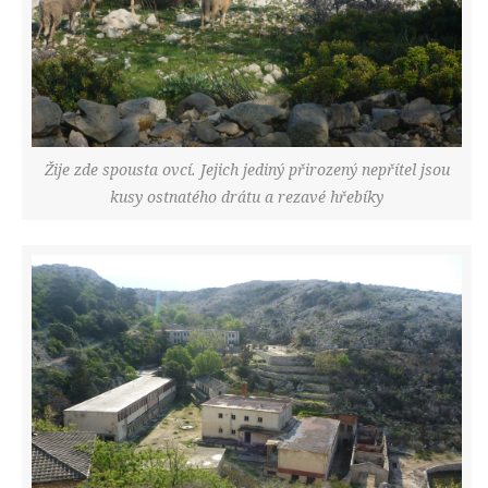
Žije zde spousta ovcí. Jejich jediný přirozený nepřítel jsou
kusy ostnatého drátu a rezavé hřebíky