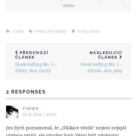
místo
Z cest
Místa
,
Chorvatsko
Trvalý odkaz
PŘEDCHOZÍ
NÁSLEDUJÍCÍ
ČLÁNEK
ČLÁNEK
Hook Sailing No. 1 –
Hook Sailing No. 1 –
Úterý, den čtvrtý
Středa, den pátý
2 RESPONSES
FINWE
22. 9. 2014 / 15:05
Jen bych poznamenal, že „Ubikace vězňů“ nejsou nejspíš
ubikace vězňů, ale výrobní haly. Vězni byli ubytováni