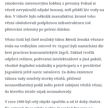
zásobován cisternovými loděmi z pevniny. Pokud si
vězeň nevysloužil nějaké bonusy, měl příděl litr vody na
den. V táboře bylo několik manufaktur, kromě toho
vězni obsluhovali podpůrnou infrastrukturu (od
pěstování zeleniny po pečení chleba).
Vězni (Goli byl čistě mužský tábor. Menší ženská věznice
stála na vedlejším ostrově Sv. Grgur) byli namícháni dle
best practices komunistických lágrů. Základ tvořili
odpůrci režimu, podvratní intelektuálové a jiná pakáž,
vhodně doplnění násilníky a psychopaty a v poválečné
Jugoslávii ještě navíc ustašovci. Za dobu existence
tábora tady zemřely stovky vězňů, přičemž
nezanedbatelný podíl mělo právě zabíjení vězňů vězni,
do kterého stráže nijak nezasahovaly.
V roce 1989 byl celý objekt opuštěn a od té doby chátrá.