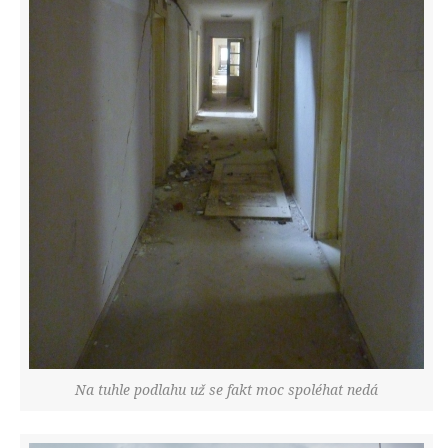
Na tuhle podlahu už se fakt moc spoléhat nedá