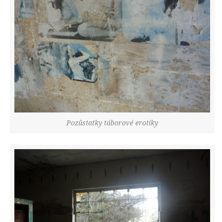
Pozůstatky táborové erotiky