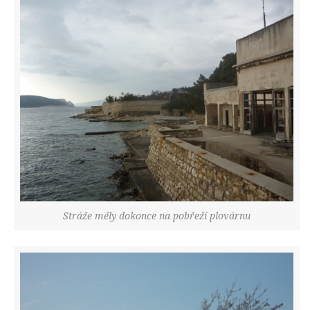
Stráže měly dokonce na pobřeží plovárnu