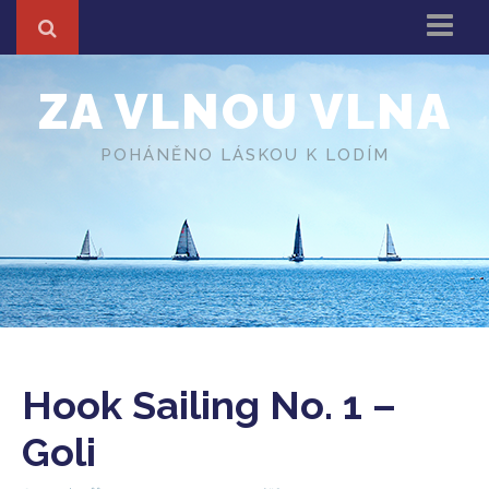
Domů
ZA VLNOU VLNA
Z cest
About
POHÁNĚNO LÁSKOU K LODÍM
Různé
O autorovi
Hook Sailing No. 1 –
Goli