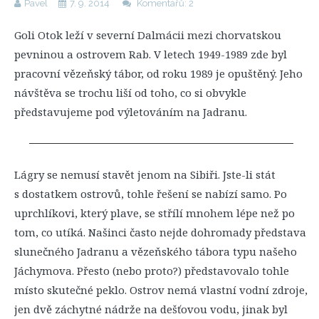
Pavel
7. 9. 2014
Komentářů: 2
Goli Otok leží v severní Dalmácii mezi chorvatskou
pevninou a ostrovem Rab. V letech 1949-1989 zde byl
pracovní vězeňský tábor, od roku 1989 je opuštěný. Jeho
návštěva se trochu liší od toho, co si obvykle
představujeme pod výletováním na Jadranu.
Lágry se nemusí stavět jenom na Sibiři. Jste-li stát
s dostatkem ostrovů, tohle řešení se nabízí samo. Po
uprchlíkovi, který plave, se střílí mnohem lépe než po
tom, co utíká. Našinci často nejde dohromady představa
slunečného Jadranu a vězeňského tábora typu našeho
Jáchymova. Přesto (nebo proto?) představovalo tohle
místo skutečné peklo. Ostrov nemá vlastní vodní zdroje,
jen dvě záchytné nádrže na dešťovou vodu, jinak byl