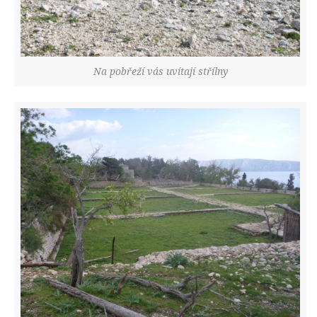
Na pobřeží vás uvítají střílny