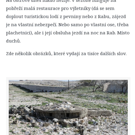
Na ostrově dnes nikdo nežije. V sezóně funguje na
pobřeží malá restaurace pro výletníky (dá se sem
doplout turistickou lodí z pevniny nebo z Rabu, zájezd
je na vlastní nebezpečí. Nebo samo po vlastní ose, třeba
plachetnicí), ale i její obsluha jezdí na noc na Rab. Místo
duchů.
Zde několik obrázků, které vydají za tisíce dalších slov.