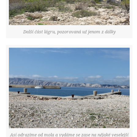
Další část lágru, pozorovaná už jenom z dálky
Asi odrazíme od mola a vydáme se zase na nějaké veselejší