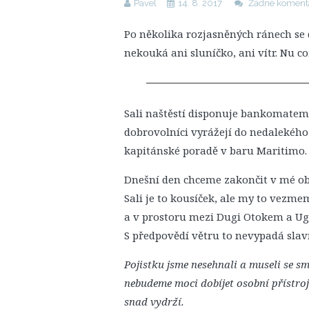
Pavel
14. 8. 2017
Žádné koment
Po několika rozjasněných ránech se 
nekouká ani sluníčko, ani vítr. Nu c
Sali naštěstí disponuje bankomatem
dobrovolníci vyrážejí do nedalekého
kapitánské poradě v baru Maritimo.
Dnešní den chceme zakončit v mé ob
Sali je to kousíček, ale my to vezm
a v prostoru mezi Dugi Otokem a Ug
S předpovědí větru to nevypadá slav
Pojistku jsme nesehnali a museli se sm
nebudeme moci dobíjet osobní přístroj
snad vydrží.