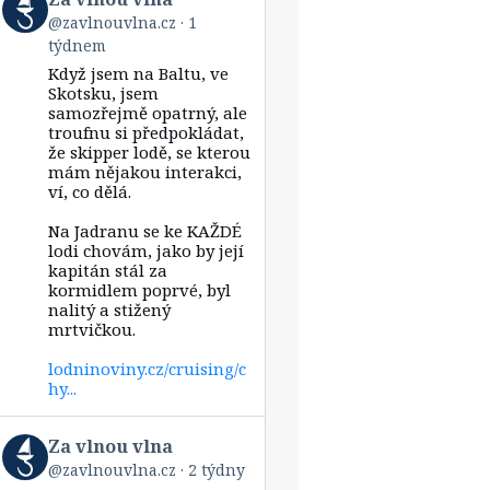
post
@zavlnouvlna.cz
1
by
týdnem
Za
vlnou
Když jsem na Baltu, ve
vlna
Skotsku, jsem
on
samozřejmě opatrný, ale
Bluesky
troufnu si předpokládat,
že skipper lodě, se kterou
mám nějakou interakci,
ví, co dělá.
Na Jadranu se ke KAŽDÉ
lodi chovám, jako by její
kapitán stál za
kormidlem poprvé, byl
nalitý a stižený
mrtvičkou.
lodninoviny.cz/cruising/c
hy...
View
Za vlnou vlna
post
@zavlnouvlna.cz
2 týdny
by