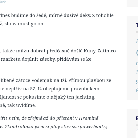
áře
dnes budíme do šedé, mírně dusivé deky. Z tohohle
ož, show must go on.
, takže můžu dobrat předčasně došlé Kuny. Zatímco
 marketu doplnit zásoby, přidávám se ke
E
líbené zátoce Vodenjak na Iži. Přímou plavbou ze
eme nejdřív na SZ, Iž obeplujeme pravobokem
ljanem se pokusíme o nějaký ten jachting.
ně, tak uvidíme.
ířit s tím, že zřejmě až do přistání v Hramině
e. Zkontroloval jsem si plný stav své powerbanky,