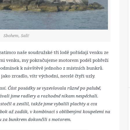
Sbohem, Sali!
zatímco naše soudružské tři lodě pořádají venku ze
tami venku, my pokračujeme motorem podél pobřeží
podmínek k návštěvě jednoho z místních bunkrů.
ako zrcadlo, vítr východní, necelé čtyři uzly.
así. Část posádky se vyzevlovala různě po palubě,
ávali jsme radlery a rozhodně nikam nespěchali.
točil a zesílil, takže jsme vybalili plachty a cca
obok až zaďák, v kombinaci s oblíbenými koupelemi na
tu za bunkrem dokončili s motorem.