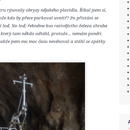
kru rýsovaly obrysy nějakého plavidla. Říkal jsem si,
tože kdo by přece parkoval uvnitř? Po přistání se
 loď. No loď; řekněme kus rezivějícího železa zhruba
r, který tam někdo odtáhl, protože… nemám ponětí.
akže jsem mu moc času nevěnoval a stáhl se zpátky