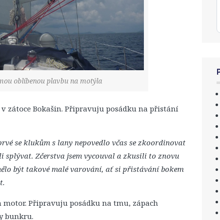
 mou oblíbenou plavbu na motýla
 v zátoce Bokašin. Připravuju posádku na přistání
prvé se klukům s lany nepovedlo včas se zkoordinovat
li splývat. Zčerstva jsem vycouval a zkusili to znovu
e mělo být takové malé varování, ať si přistávání bokem
t.
 motor. Připravuju posádku na tmu, zápach
y bunkru.