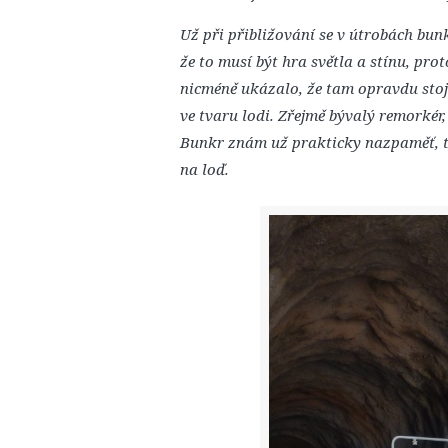
Už při přibližování se v útrobách bun
že to musí být hra světla a stínu, pro
nicméně ukázalo, že tam opravdu stojí
ve tvaru lodi. Zřejmě bývalý remorké
Bunkr znám už prakticky nazpaměť, t
na loď.