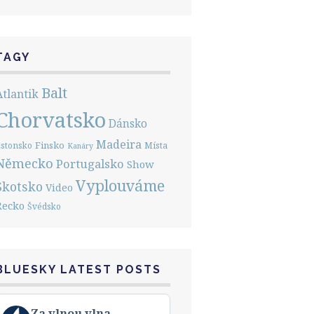
TAGY
Balt
Atlantik
Chorvatsko
Dánsko
Madeira
Finsko
stonsko
Místa
Kanáry
Německo
Portugalsko
Show
Vyplouváme
Skotsko
Video
Řecko
Švédsko
BLUESKY LATEST POSTS
View
Za vlnou vlna