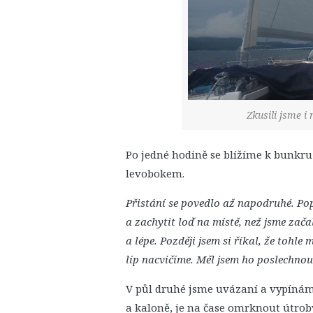
Zkusili jsme i
Po jedné hodině se blížíme k bunkru
levobokem.
Přistání se povedlo až napodruhé. Po
a zachytit loď na místě, než jsme zača
a lépe. Později jsem si říkal, že tohl
líp nacvičíme. Měl jsem ho poslechnou
V půl druhé jsme uvázaní a vypínám
a kaloně, je na čase omrknout útrob