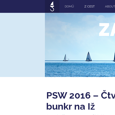
DOMŮ
Z CEST
ABOU
Z
PSW 2016 – Čtvr
bunkr na Iž