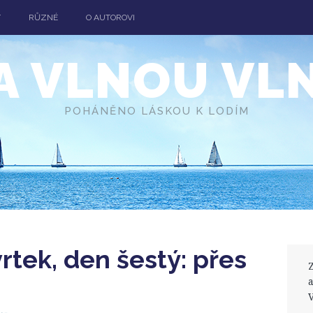
T
RŮZNÉ
O AUTOROVI
A VLNOU VL
POHÁNĚNO LÁSKOU K LODÍM
tek, den šestý: přes