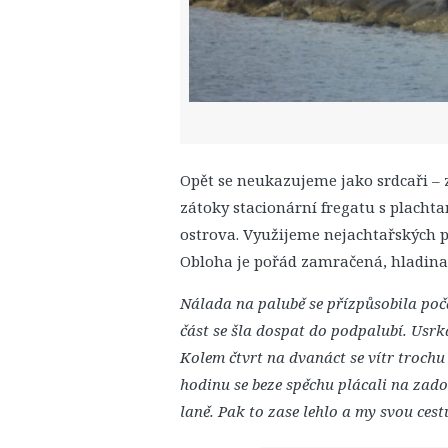
Opět se neukazujeme jako srdcaři – 
zátoky stacionární fregatu s plach
ostrova. Využijeme nejachtařských 
Obloha je pořád zamračená, hladina j
Nálada na palubě se přízpůsobila poč
část se šla dospat do podpalubí. Usrk
Kolem čtvrt na dvanáct se vítr trochu s
hodinu se beze spěchu plácali na zad
laně. Pak to zase lehlo a my svou ces