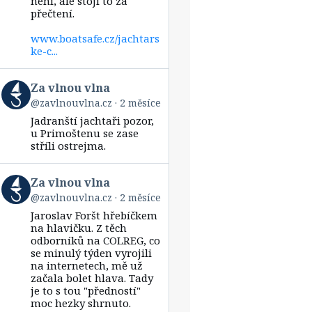
není, ale stojí to za
přečtení.
www.boatsafe.cz/jachtars
ke-c...
View
Za vlnou vlna
post
@zavlnouvlna.cz
2 měsíce
by
Jadranští jachtaři pozor,
Za
vlnou
u Primoštenu se zase
vlna
stříli ostrejma.
on
Bluesky
View
Za vlnou vlna
post
@zavlnouvlna.cz
2 měsíce
by
Jaroslav Foršt hřebíčkem
Za
vlnou
na hlavičku. Z těch
vlna
odborníků na COLREG, co
on
se minulý týden vyrojili
Bluesky
na internetech, mě už
začala bolet hlava. Tady
je to s tou "předností"
moc hezky shrnuto.