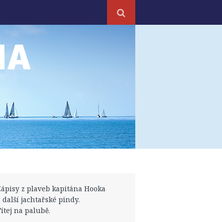
NA
Zápisy z plaveb kapitána Hooka
a další jachtařské pindy.
Vítej na palubě.