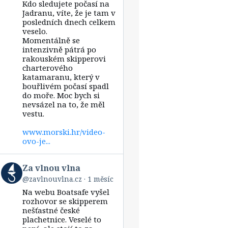
Kdo sledujete počasí na
Za
vlnou
Jadranu, víte, že je tam v
vlna
posledních dnech celkem
on
veselo.
Bluesky
Momentálně se
intenzivně pátrá po
rakouském skipperovi
charterového
katamaranu, který v
bouřlivém počasí spadl
do moře. Moc bych si
nevsázel na to, že měl
vestu.
www.morski.hr/video-
ovo-je...
View
Za vlnou vlna
post
@zavlnouvlna.cz
1 měsíc
by
Na webu Boatsafe vyšel
Za
vlnou
rozhovor se skipperem
vlna
nešťastné české
on
plachetnice. Veselé to
Bluesky