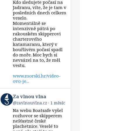
Kdo sledujete počasí na
Za
vlnou
Jadranu, víte, že je tam v
vlna
posledních dnech celkem
on
veselo.
Bluesky
Momentálně se
intenzivně pátrá po
rakouském skipperovi
charterového
katamaranu, který v
bouřlivém počasí spadl
do moře. Moc bych si
nevsázel na to, že měl
vestu.
www.morski.hr/video-
ovo-je...
View
Za vlnou vlna
post
@zavlnouvlna.cz
1 měsíc
by
Na webu Boatsafe vyšel
Za
vlnou
rozhovor se skipperem
vlna
nešťastné české
on
plachetnice. Veselé to
Bluesky