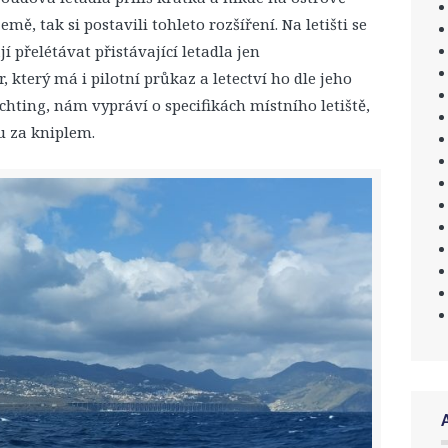
mě, tak si postavili tohleto rozšíření. Na letišti se
 přelétávat přistávající letadla jen
 který má i pilotní průkaz a letectví ho dle jeho
hting, nám vypráví o specifikách místního letiště,
u za kniplem.