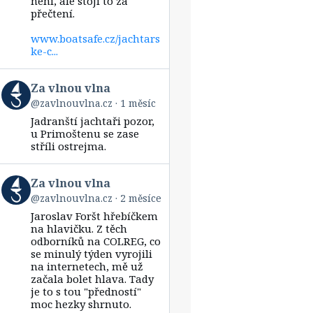
není, ale stojí to za
přečtení.
www.boatsafe.cz/jachtars
ke-c...
View
Za vlnou vlna
post
@zavlnouvlna.cz
1 měsíc
by
Jadranští jachtaři pozor,
Za
vlnou
u Primoštenu se zase
vlna
stříli ostrejma.
on
Bluesky
View
Za vlnou vlna
post
@zavlnouvlna.cz
2 měsíce
by
Jaroslav Foršt hřebíčkem
Za
vlnou
na hlavičku. Z těch
vlna
odborníků na COLREG, co
on
se minulý týden vyrojili
Bluesky
na internetech, mě už
začala bolet hlava. Tady
je to s tou "předností"
moc hezky shrnuto.