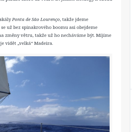
 skály
Ponta de São Lourenço
, takže jdeme
že se už bez spinakrového boomu asi obejdeme
na změny větru, takže už ho necháváme být. Míjíme
je vidět „velká“ Madeira.