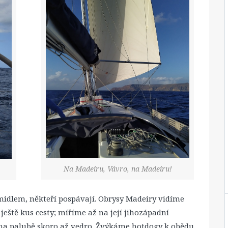
Na Madeiru, Vávro, na Madeiru!
rmidlem, někteří pospávají. Obrysy Madeiry vidíme
 ještě kus cesty; míříme až na její jihozápadní
e na palubě skoro až vedro. Žvýkáme hotdogy k obědu