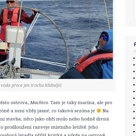
 voda přece jen trochu klidnější
ěsto ostrova,
Machico
. Tam je taky marína, ale pro
zóně a není vždy jasné, co taková sezóna je
Na
štní stavba, něco jako obří molo nebo hodně divná
o prodloužení ranveje místního letiště. Jeho
oudová letadla příliš krátká a nikde na ostrově