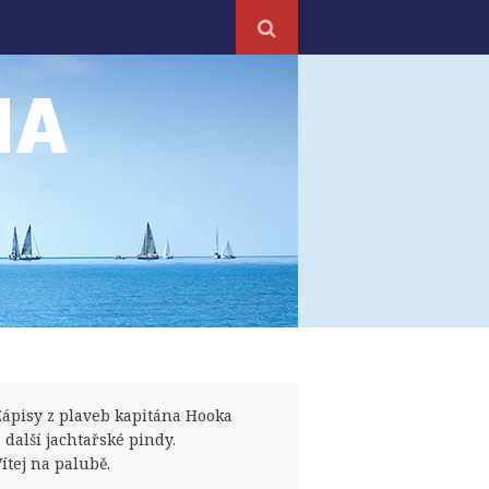
NA
Zápisy z plaveb kapitána Hooka
a další jachtařské pindy.
Vítej na palubě.