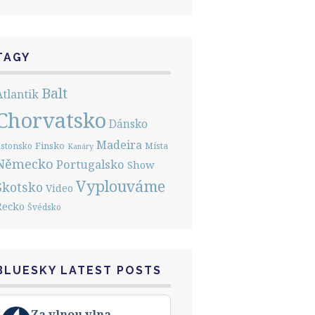
TAGY
Balt
Atlantik
Chorvatsko
Dánsko
Madeira
Finsko
stonsko
Místa
Kanáry
Německo
Portugalsko
Show
Vyplouváme
Skotsko
Video
Řecko
Švédsko
BLUESKY LATEST POSTS
View
Za vlnou vlna