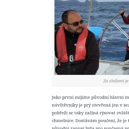
Za skálami je
Jako první míjíme původní hlavní m
návštěvníky je prý otevřená jen v se
pobřeží se taky začíná rýsovat zvlá
chmelnice. Dostávám poučení, že je t
původní ranvej byla pro současná pr