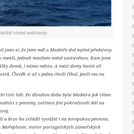
 letiště včetně nadstavby
il jsem si, že jsem měl o Madeiře dvě mylné představy.
em menší, jednak mnohem méně zastavěnou. Kam jsme
rálky domů, i mimo města. A mezi domy hustá síť
tů. Člověk si až v jednu chvíli říkal, jestli mu na
0 tisíc lidí. Po dlouhou dobu byla Madeira jak cílem
sadníci z pevniny, zatímco jiní pokračovali dál na
avaj.
lí a brzo ho zvládli vyvážet i na evropskou pevninu.
řich Mořeplavec, motor portugalských zámořských