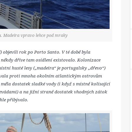
ou. Madeira vpravo lehce pod mraky
) objevili rok po Porto Santo. V té době byla
 někdy dříve tam osídlení existovalo. Kolonizace
ístní husté lesy („madeira“ je portugalsky „dřevo“)
ovala proti mnoha okolním atlantickým ostrovům
 měla dostatek sladké vody (i když s místně kolísající
 levádami) a na jižní straně dostatek vhodných zátok
hle přibývalo.