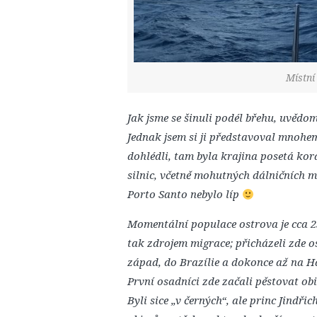
Místní
Jak jsme se šinuli podél břehu, uvědom
Jednak jsem si ji představoval mnoh
dohlédli, tam byla krajina posetá ko
silnic, včetně mohutných dálničních mos
Porto Santo nebylo líp
Momentální populace ostrova je cca 25
tak zdrojem migrace; přicházeli zde o
západ, do Brazílie a dokonce až na H
První osadníci zde začali pěstovat obi
Byli sice „v černých“, ale princ Jind