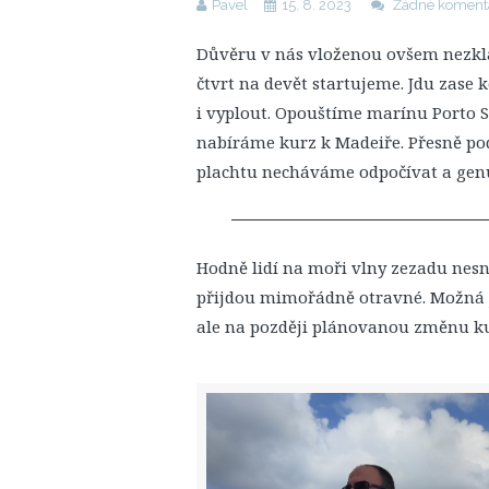
Pavel
15. 8. 2023
Žádné koment
Důvěru v nás vloženou ovšem nezkl
čtvrt na devět startujeme. Jdu zase 
i vyplout. Opouštíme marínu Porto S
nabíráme kurz k Madeiře. Přesně pod
plachtu necháváme odpočívat a ge
Hodně lidí na moři vlny zezadu nesn
přijdou mimořádně otravné. Možná je
ale na později plánovanou změnu kur