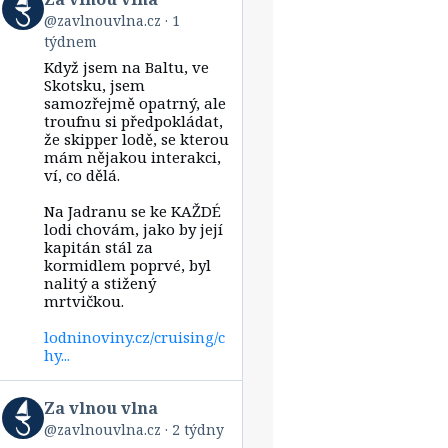
post
@zavlnouvlna.cz
1
by
týdnem
Za
vlnou
Když jsem na Baltu, ve
vlna
Skotsku, jsem
on
samozřejmě opatrný, ale
Bluesky
troufnu si předpokládat,
že skipper lodě, se kterou
mám nějakou interakci,
ví, co dělá.
Na Jadranu se ke KAŽDÉ
lodi chovám, jako by její
kapitán stál za
kormidlem poprvé, byl
nalitý a stižený
mrtvičkou.
lodninoviny.cz/cruising/c
hy...
View
Za vlnou vlna
post
@zavlnouvlna.cz
2 týdny
by