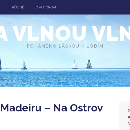
T
RŮZNÉ
O AUTOROVI
A VLNOU VL
POHÁNĚNO LÁSKOU K LODÍM
 Madeiru – Na Ostrov