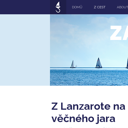
DOMŮ
Z CEST
ABOU
Z
Z Lanzarote na
věčného jara