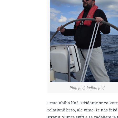
Pluj, pluj, loďko, pluj
Cesta ubíhá líně, střídáme se za ko
relativně brzo, ale víme, že nás čeká
stranu. Slunce svítí a se zaďákem j