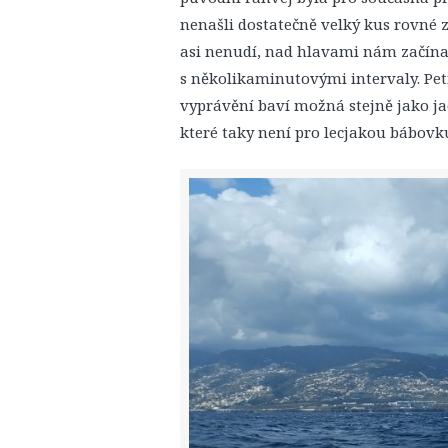
nenašli dostatečně velký kus rovné ze
asi nenudí, nad hlavami nám začínají
s několikaminutovými intervaly. Petr,
vyprávění baví možná stejně jako jac
které taky není pro lecjakou bábovk