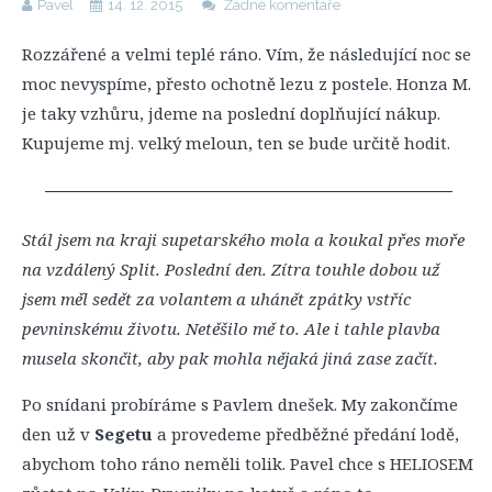
Pavel
14. 12. 2015
Žádné komentáře
Rozzářené a velmi teplé ráno. Vím, že následující noc se
moc nevyspíme, přesto ochotně lezu z postele. Honza M.
je taky vzhůru, jdeme na poslední doplňující nákup.
Kupujeme mj. velký meloun, ten se bude určitě hodit.
Stál jsem na kraji supetarského mola a koukal přes moře
na vzdálený Split. Poslední den. Zítra touhle dobou už
jsem měl sedět za volantem a uhánět zpátky vstříc
pevninskému životu. Netěšilo mě to. Ale i tahle plavba
musela skončit, aby pak mohla nějaká jiná zase začít.
Po snídani probíráme s Pavlem dnešek. My zakončíme
den už v
Segetu
a provedeme předběžné předání lodě,
abychom toho ráno neměli tolik. Pavel chce s HELIOSEM