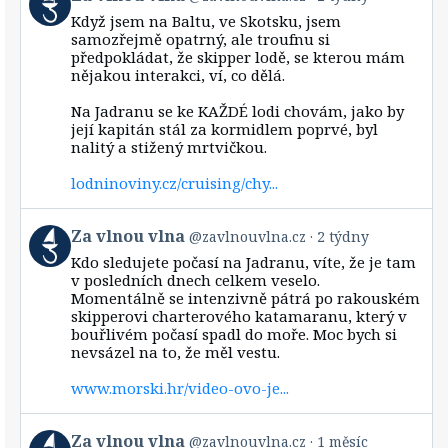
post
Když jsem na Baltu, ve Skotsku, jsem
by
samozřejmě opatrný, ale troufnu si
Za
předpokládat, že skipper lodě, se kterou mám
vlnou
nějakou interakci, ví, co dělá.
vlna
on
Bluesky
Na Jadranu se ke KAŽDÉ lodi chovám, jako by
její kapitán stál za kormidlem poprvé, byl
nalitý a stižený mrtvičkou.
lodninoviny.cz/cruising/chy...
View
Za vlnou vlna
@zavlnouvlna.cz
2 týdny
post
Kdo sledujete počasí na Jadranu, víte, že je tam
by
v posledních dnech celkem veselo.
Za
Momentálně se intenzivně pátrá po rakouském
vlnou
skipperovi charterového katamaranu, který v
vlna
bouřlivém počasí spadl do moře. Moc bych si
on
Bluesky
nevsázel na to, že měl vestu.
www.morski.hr/video-ovo-je...
View
Za vlnou vlna
@zavlnouvlna.cz
1 měsíc