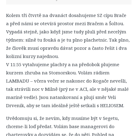
Kolem tři čtvrtě na dvanáct dosahujeme SZ cípu Brače
a před námi se otevírá prostor mezi Bračem a Šoltou.
Vypadá stejně, jako když jsme tudy pluli před necelým
týdnem: silně tu fouká a je tu plno plachetnic. Tak plno,
že člověk musí opravdu dávat pozor a často řešit i dva
kolizní kurzy najednou.
V 11:55 vytahujeme plachty a na předobok plujeme
kurzem zhruba na Stomorskou. Volám rádiem
LAMBADU – včera večer se nakonec do Rogače nevešli,
tak strávili noc v Milně (prý ne v ACI, ale v nějaké malé
maríně vedle). Jsou natankovaní a plují směr Veli
Drvenik, aby se tam ideálně ještě setkali s HELIOSEM.
Uvědomuju si, že nevím, kdy musíme být v Segetu,
chceme-li loď předat. Volám base managerovi do
charterovky a dozvídám se, že do pěti. Pohled na