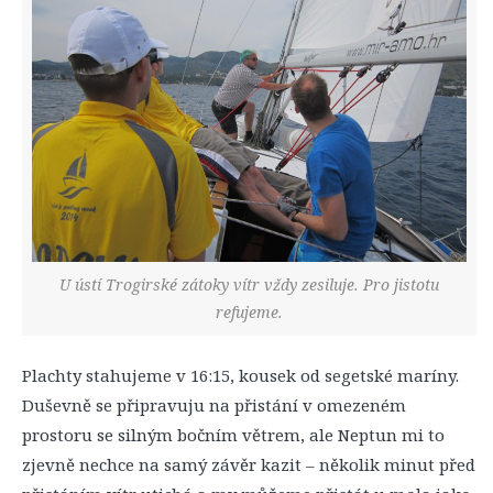
U ústí Trogirské zátoky vítr vždy zesiluje. Pro jistotu
refujeme.
Plachty stahujeme v 16:15, kousek od segetské maríny.
Duševně se připravuju na přistání v omezeném
prostoru se silným bočním větrem, ale Neptun mi to
zjevně nechce na samý závěr kazit – několik minut před