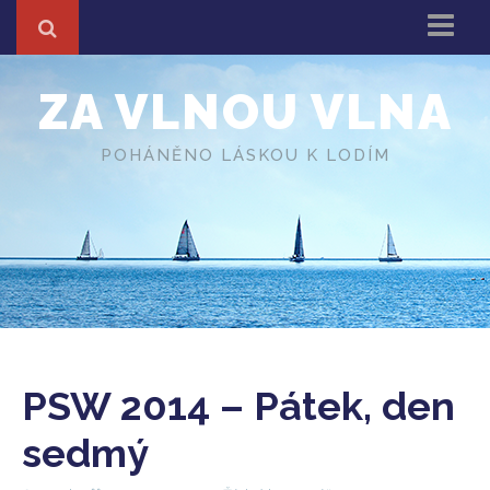
Domů
ZA VLNOU VLNA
Z cest
About
POHÁNĚNO LÁSKOU K LODÍM
Různé
O autorovi
PSW 2014 – Pátek, den
sedmý