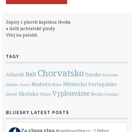
Zápisy z plaveb kapitána Hooka
a další jachtařské pindy.
Vítej na palubě.
TAGY
Chorvatsko
Balt
Atlantik
Dánsko
Estonsko
Německo
Portugalsko
Madeira
Finsko
Místa
Kanáry
Vyplouváme
Skotsko
Show
Řecko
Video
Švédsko
BLUESKY LATEST POSTS
View
Za vlnou vlna
@zavlnouvlna.cz
2 týdny