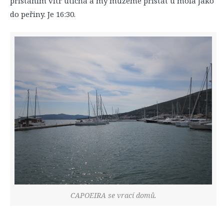
přistáním vítr utichá a my můžeme přistát u mola jako
do peřiny. Je 16:30.
CAPOEIRA se vrací domů.