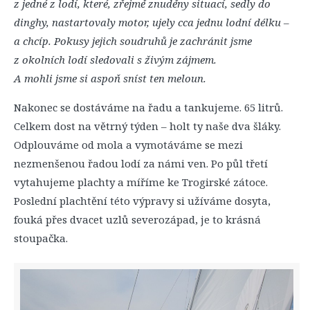
z jedné z lodí, které, zřejmě znuděny situací, sedly do
dinghy, nastartovaly motor, ujely cca jednu lodní délku –
a chcíp. Pokusy jejich soudruhů je zachránit jsme
z okolních lodí sledovali s živým zájmem.
A mohli jsme si aspoň sníst ten meloun.
Nakonec se dostáváme na řadu a tankujeme. 65 litrů.
Celkem dost na větrný týden – holt ty naše dva šláky.
Odplouváme od mola a vymotáváme se mezi
nezmenšenou řadou lodí za námi ven. Po půl třetí
vytahujeme plachty a míříme ke Trogirské zátoce.
Poslední plachtění této výpravy si užíváme dosyta,
fouká přes dvacet uzlů severozápad, je to krásná
stoupačka.