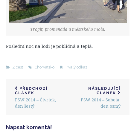
Trogir, promenáda u městského mola.
Poslední noc na lodi je poklidná a teplá.
Z cest
Chorvatsko
Trvalý odkaz
PŘEDCHOZÍ
NÁSLEDUJÍCÍ
ČLÁNEK
ČLÁNEK
PSW 2014 – Čtvrtek,
PSW 2014 – Sobota,
den šestý
den osmý
Napsat komentář