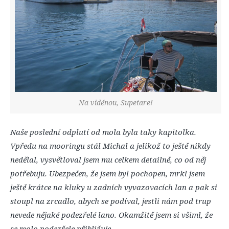
Na viděnou, Supetare!
Naše poslední odplutí od mola byla taky kapitolka.
Vpředu na mooringu stál Michal a jelikož to ještě nikdy
nedělal, vysvětloval jsem mu celkem detailně, co od něj
potřebuju. Ubezpečen, že jsem byl pochopen, mrkl jsem
ještě krátce na kluky u zadních vyvazovacích lan a pak si
stoupl na zrcadlo, abych se podíval, jestli nám pod trup
nevede nějaké podezřelé lano. Okamžitě jsem si všiml, že
se molo podezřele přibližuje.