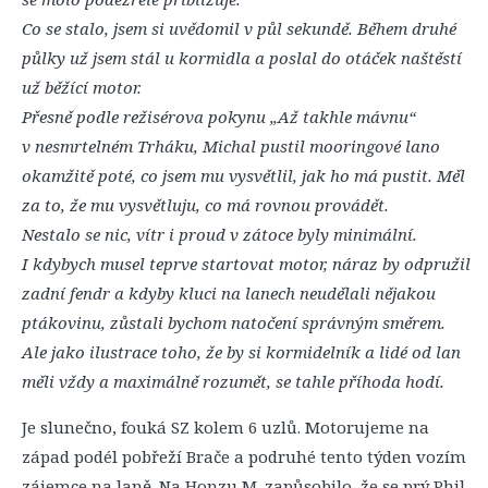
Co se stalo, jsem si uvědomil v půl sekundě. Během druhé
půlky už jsem stál u kormidla a poslal do otáček naštěstí
už běžící motor.
Přesně podle režisérova pokynu „Až takhle mávnu“
v nesmrtelném Trháku, Michal pustil mooringové lano
okamžitě poté, co jsem mu vysvětlil, jak ho má pustit. Měl
za to, že mu vysvětluju, co má rovnou provádět.
Nestalo se nic, vítr i proud v zátoce byly minimální.
I kdybych musel teprve startovat motor, náraz by odpružil
zadní fendr a kdyby kluci na lanech neudělali nějakou
ptákovinu, zůstali bychom natočení správným směrem.
Ale jako ilustrace toho, že by si kormidelník a lidé od lan
měli vždy a maximálně rozumět, se tahle příhoda hodí.
Je slunečno, fouká SZ kolem 6 uzlů. Motorujeme na
západ podél pobřeží Brače a podruhé tento týden vozím
zájemce na laně. Na Honzu M. zapůsobilo, že se prý Phil