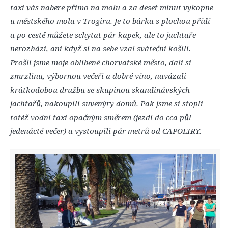
taxi vás nabere přímo na molu a za deset minut vykopne
u městského mola v Trogiru. Je to bárka s plochou přídí
a po cestě můžete schytat pár kapek, ale to jachtaře
nerozhází, ani když si na sebe vzal sváteční košili.
Prošli jsme moje oblíbené chorvatské město, dali si
zmrzlinu, výbornou večeři a dobré víno, navázali
krátkodobou družbu se skupinou skandinávských
jachtařů, nakoupili suvenýry domů. Pak jsme si stopli
totéž vodní taxi opačným směrem (jezdí do cca půl
jedenácté večer) a vystoupili pár metrů od CAPOEIRY.