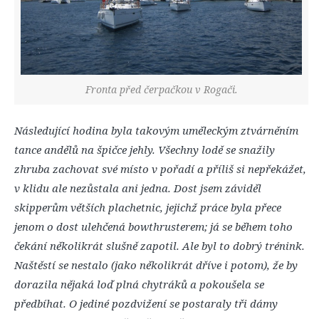
Fronta před čerpačkou v Rogači.
Následující hodina byla takovým uměleckým ztvárněním
tance andělů na špičce jehly. Všechny lodě se snažily
zhruba zachovat své místo v pořadí a příliš si nepřekážet,
v klidu ale nezůstala ani jedna. Dost jsem záviděl
skipperům větších plachetnic, jejichž práce byla přece
jenom o dost ulehčená bowthrusterem; já se během toho
čekání několikrát slušně zapotil. Ale byl to dobrý trénink.
Naštěstí se nestalo (jako několikrát dříve i potom), že by
dorazila nějaká loď plná chytráků a pokoušela se
předbíhat. O jediné pozdvižení se postaraly tři dámy