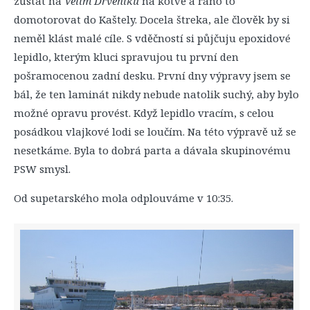
zůstat na
Velim Drveniku
na kotvě a ráno to
domotorovat do Kaštely. Docela štreka, ale člověk by si
neměl klást malé cíle. S vděčností si půjčuju epoxidové
lepidlo, kterým kluci spravujou tu první den
pošramocenou zadní desku. První dny výpravy jsem se
bál, že ten laminát nikdy nebude natolik suchý, aby bylo
možné opravu provést. Když lepidlo vracím, s celou
posádkou vlajkové lodi se loučím. Na této výpravě už se
nesetkáme. Byla to dobrá parta a dávala skupinovému
PSW smysl.
Od supetarského mola odplouváme v 10:35.