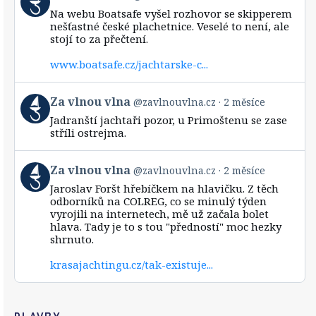
post
Na webu Boatsafe vyšel rozhovor se skipperem
by
nešťastné české plachetnice. Veselé to není, ale
Za
stojí to za přečtení.
vlnou
vlna
www.boatsafe.cz/jachtarske-c...
on
Bluesky
View
Za vlnou vlna
@zavlnouvlna.cz
2 měsíce
post
Jadranští jachtaři pozor, u Primoštenu se zase
by
stříli ostrejma.
Za
vlnou
vlna
View
Za vlnou vlna
@zavlnouvlna.cz
2 měsíce
on
post
Bluesky
Jaroslav Foršt hřebíčkem na hlavičku. Z těch
by
odborníků na COLREG, co se minulý týden
Za
vyrojili na internetech, mě už začala bolet
vlnou
hlava. Tady je to s tou "předností" moc hezky
vlna
shrnuto.
on
Bluesky
krasajachtingu.cz/tak-existuje...