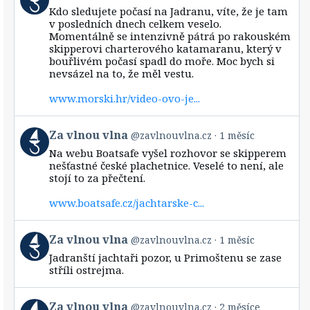
post
Kdo sledujete počasí na Jadranu, víte, že je tam
by
v posledních dnech celkem veselo.
Za
Momentálně se intenzivně pátrá po rakouském
vlnou
skipperovi charterového katamaranu, který v
vlna
bouřlivém počasí spadl do moře. Moc bych si
on
Bluesky
nevsázel na to, že měl vestu.
www.morski.hr/video-ovo-je...
View
Za vlnou vlna
@zavlnouvlna.cz
1 měsíc
post
Na webu Boatsafe vyšel rozhovor se skipperem
by
nešťastné české plachetnice. Veselé to není, ale
Za
stojí to za přečtení.
vlnou
vlna
www.boatsafe.cz/jachtarske-c...
on
Bluesky
View
Za vlnou vlna
@zavlnouvlna.cz
1 měsíc
post
Jadranští jachtaři pozor, u Primoštenu se zase
by
stříli ostrejma.
Za
vlnou
vlna
View
Za vlnou vlna
@zavlnouvlna.cz
2 měsíce
on