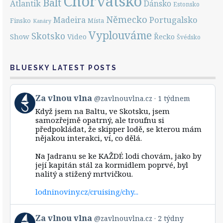
Chorvatsko
Balt
Atlantik
Dánsko
Estonsko
Německo
Portugalsko
Madeira
Finsko
Místa
Kanáry
Vyplouváme
Skotsko
Show
Řecko
Video
Švédsko
BLUESKY LATEST POSTS
View
Za vlnou vlna
@zavlnouvlna.cz
1 týdnem
post
Když jsem na Baltu, ve Skotsku, jsem
by
samozřejmě opatrný, ale troufnu si
Za
předpokládat, že skipper lodě, se kterou mám
vlnou
nějakou interakci, ví, co dělá.
vlna
on
Bluesky
Na Jadranu se ke KAŽDÉ lodi chovám, jako by
její kapitán stál za kormidlem poprvé, byl
nalitý a stižený mrtvičkou.
lodninoviny.cz/cruising/chy...
View
Za vlnou vlna
@zavlnouvlna.cz
2 týdny