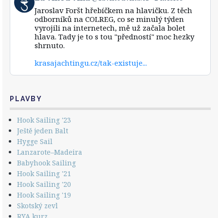
post
Bluesky
Jaroslav Foršt hřebíčkem na hlavičku. Z těch
by
odborníků na COLREG, co se minulý týden
Za
vyrojili na internetech, mě už začala bolet
vlnou
hlava. Tady je to s tou "předností" moc hezky
vlna
shrnuto.
on
Bluesky
krasajachtingu.cz/tak-existuje...
PLAVBY
Hook Sailing '23
Ještě jeden Balt
Hygge Sail
Lanzarote–Madeira
Babyhook Sailing
Hook Sailing '21
Hook Sailing '20
Hook Sailing '19
Skotský zevl
RYA kurz