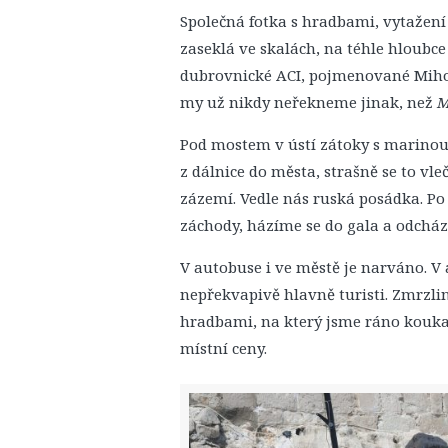
Společná fotka s hradbami, vytažení k
zaseklá ve skalách, na téhle hloubce
dubrovnické ACI, pojmenované Miho
my už nikdy neřekneme jinak, než
M
Pod mostem v ústí zátoky s marinou
z dálnice do města, strašně se to vl
zázemí. Vedle nás ruská posádka. Po
záchody, házíme se do gala a odcház
V autobuse i ve městě je narváno. V
nepřekvapivě hlavně turisti. Zmrzli
hradbami, na který jsme ráno koukali 
místní ceny.