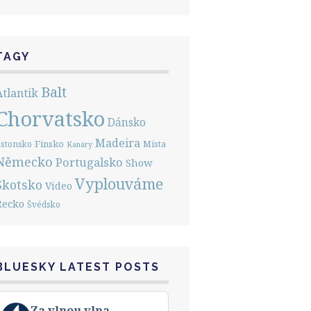
TAGY
Balt
Atlantik
Chorvatsko
Dánsko
Madeira
Finsko
stonsko
Místa
Kanáry
Německo
Portugalsko
Show
Vyplouváme
Skotsko
Video
Řecko
Švédsko
BLUESKY LATEST POSTS
View
Za vlnou vlna