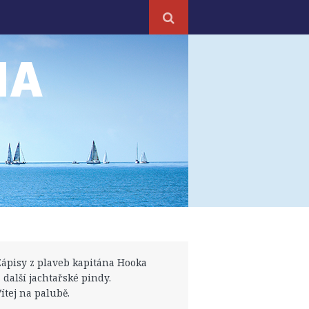
NA
Zápisy z plaveb kapitána Hooka
a další jachtařské pindy.
Vítej na palubě.