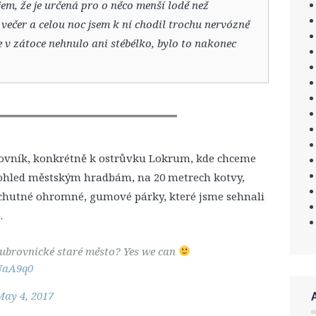
ojem, že je určená pro o něco menší lodě než
 večer a celou noc jsem k ní chodil trochu nervózně
le v zátoce nehnulo ani stébélko, bylo to nakonec
vník, konkrétně k ostrůvku Lokrum, kde chceme
 dohled městským hradbám, na 20 metrech kotvy,
echutné ohromné, gumové párky, které jsme sehnali
.
dubrovnické staré město? Yes we can
RUaA9q0
May 4, 2017