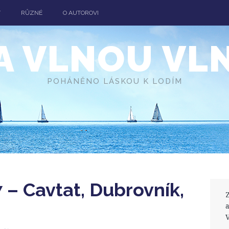
T
RŮZNÉ
O AUTOROVI
A VLNOU VL
POHÁNĚNO LÁSKOU K LODÍM
7 – Cavtat, Dubrovník,