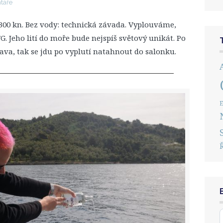
táře
í 300 kn. Bez vody: technická závada. Vyplouváme,
 Jeho lití do moře bude nejspíš světový unikát. Po
ava, tak se jdu po vyplutí natahnout do salonku.
E