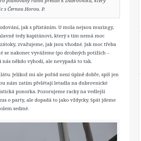
 i pro plánovaný ranní přesun k Dubrovníku, který
c s Černou Horou. P.
odování, jak s přistáním. U mola nejsou muringy,
 hlavně tedy kapitánovi, který s tím nemá moc
 zátoky, zvažujeme, jak jsou vhodné. Jak moc třeba
né se nakonec vyvážeme (po drobných potížích –
li nás někdo vyhodí, ale nevypadá to tak.
átu. Jelikož mi ale pořád není úplně dobře, spíš jen
vou nám zatím přelétají letadla na dubrovnické
uristická ponorka. Pozorujeme racky na vedlejší
kus o party, ale dopadá to jako vždycky. Spát jdeme
 kolem sedmé.