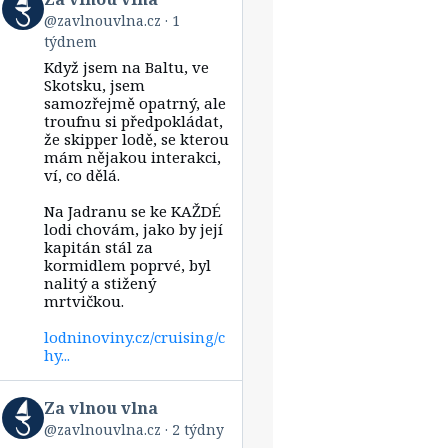
post
@zavlnouvlna.cz
1
by
týdnem
Za
vlnou
Když jsem na Baltu, ve
vlna
Skotsku, jsem
on
samozřejmě opatrný, ale
Bluesky
troufnu si předpokládat,
že skipper lodě, se kterou
mám nějakou interakci,
ví, co dělá.
Na Jadranu se ke KAŽDÉ
lodi chovám, jako by její
kapitán stál za
kormidlem poprvé, byl
nalitý a stižený
mrtvičkou.
lodninoviny.cz/cruising/c
hy...
View
Za vlnou vlna
post
@zavlnouvlna.cz
2 týdny
by