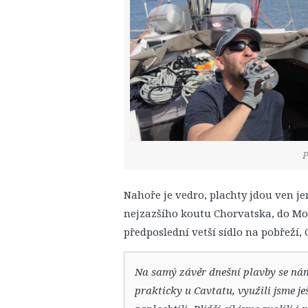
P
Nahoře je vedro, plachty jdou ven je
nejzazšího koutu Chorvatska, do Mol
předposlední vetší sídlo na pobřeží, 
Na samý závěr dnešní plavby se nám
prakticky u Cavtatu, využili jsme j