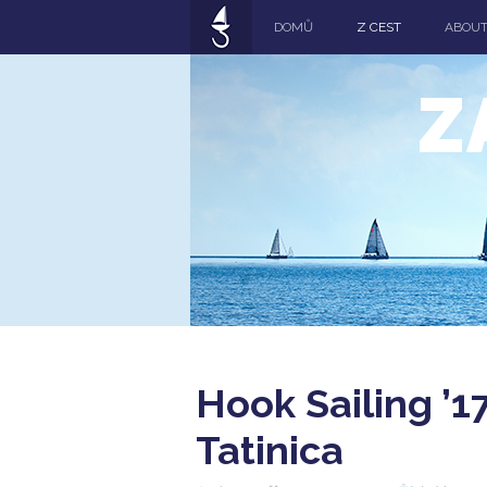
DOMŮ
Z CEST
ABOU
Z
Hook Sailing ’1
Tatinica