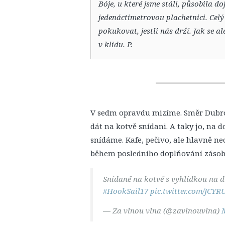
Bóje, u které jsme stáli, působila d
jedenáctimetrovou plachetnici. Celý
pokukovat, jestli nás drží. Jak se a
v klidu. P.
V sedm opravdu mizíme. Směr Dubro
dát na kotvě snídani. A taky jo, na
snídáme. Kafe, pečivo, ale hlavně n
během posledního doplňování zásob
Snídaně na kotvě s vyhlídkou na 
#HookSail17
pic.twitter.com/JCY
— Za vlnou vlna (@zavlnouvlna)