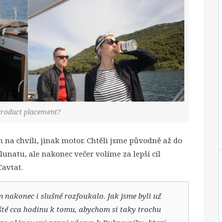
roduct placement?
n na chvíli, jinak motor. Chtěli jsme původně až do
unatu, ale nakonec večer volíme za lepší cíl
Cavtat.
 nakonec i slušně rozfoukalo. Jak jsme byli už
eště cca hodinu k tomu, abychom si taky trochu