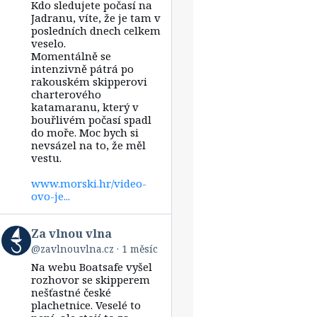
Kdo sledujete počasí na
Za
vlnou
Jadranu, víte, že je tam v
vlna
posledních dnech celkem
on
veselo.
Bluesky
Momentálně se
intenzivně pátrá po
rakouském skipperovi
charterového
katamaranu, který v
bouřlivém počasí spadl
do moře. Moc bych si
nevsázel na to, že měl
vestu.
www.morski.hr/video-
ovo-je...
View
Za vlnou vlna
post
@zavlnouvlna.cz
1 měsíc
by
Na webu Boatsafe vyšel
Za
vlnou
rozhovor se skipperem
vlna
nešťastné české
on
plachetnice. Veselé to
Bluesky