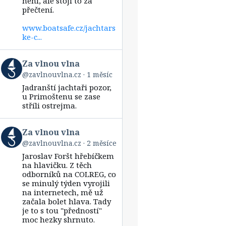
není, ale stojí to za
přečtení.
www.boatsafe.cz/jachtars
ke-c...
View
Za vlnou vlna
post
@zavlnouvlna.cz
1 měsíc
by
Jadranští jachtaři pozor,
Za
vlnou
u Primoštenu se zase
vlna
stříli ostrejma.
on
Bluesky
View
Za vlnou vlna
post
@zavlnouvlna.cz
2 měsíce
by
Jaroslav Foršt hřebíčkem
Za
vlnou
na hlavičku. Z těch
vlna
odborníků na COLREG, co
on
se minulý týden vyrojili
Bluesky
na internetech, mě už
začala bolet hlava. Tady
je to s tou "předností"
moc hezky shrnuto.