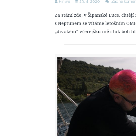
Finwe
29. 4. 2020
Žádné komen
Za stání zde, v Šipanské Luce, chtěj
s Neptunem se vítáme letošním OMFG.
„divokém“ včerejšku mě i tak bolí hl