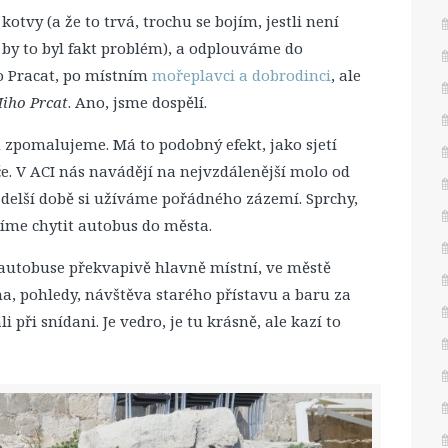
otvy (a že to trvá, trochu se bojím, jestli není
 by to byl fakt problém), a odplouváme do
 Pracat, po místním
mořeplavci a dobrodinci
, ale
iho Prcat
. Ano, jsme dospělí.
 zpomalujeme. Má to podobný efekt, jako sjetí
eče. V ACI nás navádějí na nejvzdálenější molo od
 delší době si užíváme pořádného zázemí. Sprchy,
íme chytit autobus do města.
 autobuse překvapivě hlavně místní, ve městě
na, pohledy, návštěva starého přístavu a baru za
při snídani. Je vedro, je tu krásně, ale kazí to