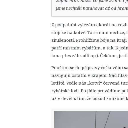
zaplachtili. Bližší cíl jsme zvolili
jsme nechtěli natahovat až od hrani
Z podpalubí vylézám akorát na rozh
stojí se na kotvě. To se nám nechce,
zkušeností. Prohlížíme bóje na kraji
patří místním rybářům, a tak. K jed
lana přes zábradlí ap.). Čekáme, jest
Pouštím se do přípravy čočkového sal
naviguju ostatní v krájení. Nad hla
letiště. Vedle nás „kotví“ červená t
rybářské lodi. Po jídle provádíme po
už v devět s tím, že odsud zmizíme