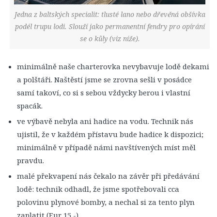
Jedna z baltských specialit: tlusté lano nebo dřevěná obšívka
podél trupu lodi. Slouží jako permanentní fendry pro opírání
se o kůly (viz níže).
minimálně naše charterovka nevybavuje lodě dekami
a polštáři. Naštěstí jsme se zrovna sešli v posádce
samí takoví, co si s sebou vždycky berou i vlastní
spacák.
ve výbavě nebyla ani hadice na vodu. Technik nás
ujistil, že v každém přístavu bude hadice k dispozici;
minimálně v případě námi navštívených míst měl
pravdu.
malé překvapení nás čekalo na závěr při předávání
lodě: technik odhadl, že jsme spotřebovali cca
polovinu plynové bomby, a nechal si za tento plyn
zaplatit (Eur 15,-).