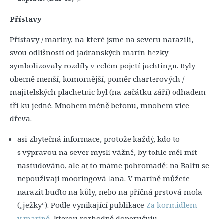
Přístavy
Přístavy / maríny, na které jsme na severu narazili,
svou odlišností od jadranských marín hezky
symbolizovaly rozdíly v celém pojetí jachtingu. Byly
obecně menší, komornější, poměr charterových /
majitelských plachetnic byl (na začátku září) odhadem
tři ku jedné. Mnohem méně betonu, mnohem více
dřeva.
asi zbytečná informace, protože každý, kdo to
s výpravou na sever myslí vážně, by tohle měl mít
nastudováno, ale ať to máme pohromadě: na Baltu se
nepoužívají mooringová lana. V maríně můžete
narazit buďto na kůly, nebo na příčná prstová mola
(„ježky“). Podle vynikající publikace
Za kormidlem
v marině
, kterou rozhodně doporučuju