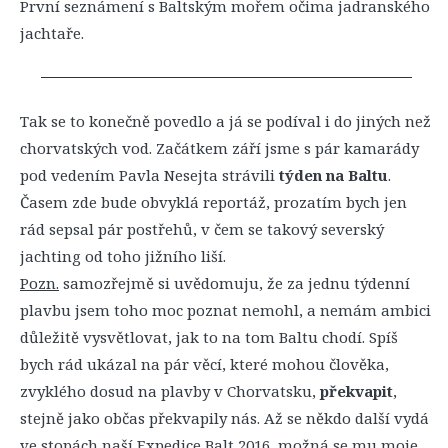
První seznámení s Baltským mořem očima jadranského
jachtaře.
Tak se to konečně povedlo a já se podíval i do jiných než
chorvatských vod. Začátkem září jsme s pár kamarády
pod vedením Pavla Nesejta strávili
týden na Baltu
.
Časem zde bude obvyklá reportáž, prozatím bych jen
rád sepsal pár postřehů, v čem se takový severský
jachting od toho jižního liší.
Pozn.
samozřejmě si uvědomuju, že za jednu týdenní
plavbu jsem toho moc poznat nemohl, a nemám ambici
důležitě vysvětlovat, jak to na tom Baltu chodí. Spíš
bych rád ukázal na pár věcí, které mohou člověka,
zvyklého dosud na plavby v Chorvatsku,
překvapit
,
stejně jako občas překvapily nás. Až se někdo další vydá
ve stopách naší Expedice Balt 2016, možná se mu moje