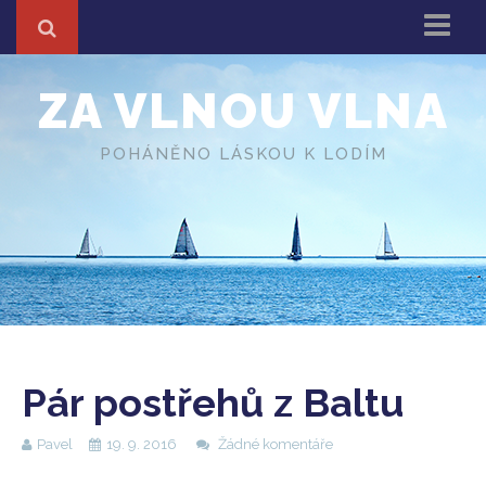
Domů
ZA VLNOU VLNA
Z cest
About
POHÁNĚNO LÁSKOU K LODÍM
Různé
O autorovi
Pár postřehů z Baltu
Pavel
19. 9. 2016
Žádné komentáře