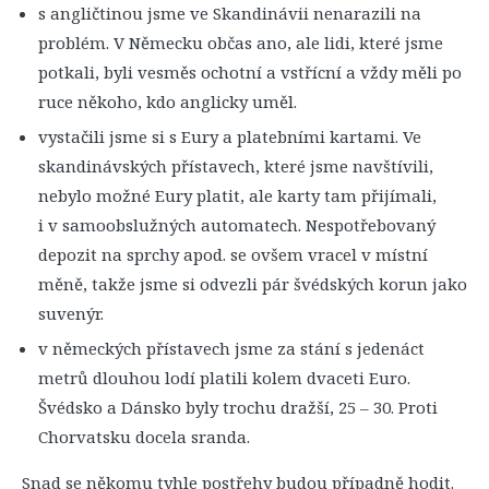
s angličtinou jsme ve Skandinávii nenarazili na
problém. V Německu občas ano, ale lidi, které jsme
potkali, byli vesměs ochotní a vstřícní a vždy měli po
ruce někoho, kdo anglicky uměl.
vystačili jsme si s Eury a platebními kartami. Ve
skandinávských přístavech, které jsme navštívili,
nebylo možné Eury platit, ale karty tam přijímali,
i v samoobslužných automatech. Nespotřebovaný
depozit na sprchy apod. se ovšem vracel v místní
měně, takže jsme si odvezli pár švédských korun jako
suvenýr.
v německých přístavech jsme za stání s jedenáct
metrů dlouhou lodí platili kolem dvaceti Euro.
Švédsko a Dánsko byly trochu dražší, 25 – 30. Proti
Chorvatsku docela sranda.
Snad se někomu tyhle postřehy budou případně hodit.