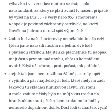
výbavě a i ve verzi bez motoru se chápe jako
nadstandard, za který se platí zvlášť (v našem případě
by vyšel na Eur 55,- s vesly nebo 95,- s motorem).
Naopak je povinný záchranný ostrůvek, na který
člověk na Jadranu narazí spíš výjimečně.
žádná loď z naší charterovky neměla bimini. Za celý
týden jsme narazili možná na jednu, dvě lodě
s plátěnou stříškou. Majitelské plachetnice tu naopak
mají často pevnou nadstavbu, občas s kormidlem
uvnitř. Když už ochrana proti počasí, tak pořádná.
stejně tak jsme nenarazili na žádné pasarely, opět
s výjimkou pár majitelských lodí, které měly na zádi
takovou tu skládací hliníkovou lávku. Při stání
u mola zádí to někdy bylo na můj vkus trochu na
hraně, uklouznutí při širokém kroku molo-loď by
nemuselo dopadnout dobře. Dost lodí (i charterových)