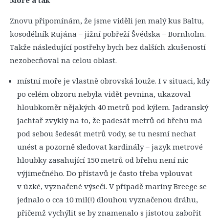
Moře a tak
Znovu připomínám, že jsme viděli jen malý kus Baltu,
kosodélník Rujána – jižní pobřeží Švédska – Bornholm.
Takže následující postřehy bych bez dalších zkušeností
nezobecňoval na celou oblast.
místní moře je vlastně obrovská louže. I v situaci, kdy
po celém obzoru nebyla vidět pevnina, ukazoval
hloubkoměr nějakých 40 metrů pod kýlem. Jadranský
jachtař zvyklý na to, že padesát metrů od břehu má
pod sebou šedesát metrů vody, se tu nesmí nechat
unést a pozorně sledovat kardinály – jazyk metrové
hloubky zasahující 150 metrů od břehu není nic
výjimečného. Do přístavů je často třeba vplouvat
v úzké, vyznačené výseči. V případě maríny Breege se
jednalo o cca 10 mil(!) dlouhou vyznačenou dráhu,
přičemž vychýlit se by znamenalo s jistotou zabořit