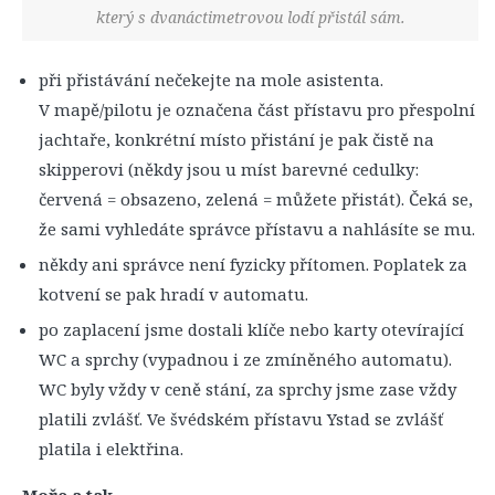
který s dvanáctimetrovou lodí přistál sám.
při přistávání nečekejte na mole asistenta.
V mapě/pilotu je označena část přístavu pro přespolní
jachtaře, konkrétní místo přistání je pak čistě na
skipperovi (někdy jsou u míst barevné cedulky:
červená = obsazeno, zelená = můžete přistát). Čeká se,
že sami vyhledáte správce přístavu a nahlásíte se mu.
někdy ani správce není fyzicky přítomen. Poplatek za
kotvení se pak hradí v automatu.
po zaplacení jsme dostali klíče nebo karty otevírající
WC a sprchy (vypadnou i ze zmíněného automatu).
WC byly vždy v ceně stání, za sprchy jsme zase vždy
platili zvlášť. Ve švédském přístavu Ystad se zvlášť
platila i elektřina.