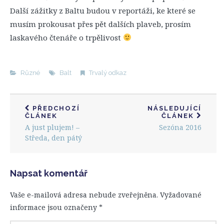
Další zážitky z Baltu budou v reportáži, ke které se
musím prokousat přes pět dalších plaveb, prosím
laskavého čtenáře o trpělivost
Různé
Balt
Trvalý odkaz
PŘEDCHOZÍ
NÁSLEDUJÍCÍ
ČLÁNEK
ČLÁNEK
A just plujem! –
Sezóna 2016
Středa, den pátý
Napsat komentář
Vaše e-mailová adresa nebude zveřejněna.
Vyžadované
informace jsou označeny
*