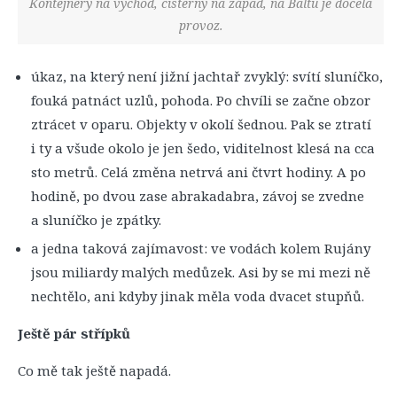
Kontejnery na východ, cisterny na západ, na Baltu je docela
provoz.
úkaz, na který není jižní jachtař zvyklý: svítí sluníčko,
fouká patnáct uzlů, pohoda. Po chvíli se začne obzor
ztrácet v oparu. Objekty v okolí šednou. Pak se ztratí
i ty a všude okolo je jen šedo, viditelnost klesá na cca
sto metrů. Celá změna netrvá ani čtvrt hodiny. A po
hodině, po dvou zase abrakadabra, závoj se zvedne
a sluníčko je zpátky.
a jedna taková zajímavost: ve vodách kolem Rujány
jsou miliardy malých medůzek. Asi by se mi mezi ně
nechtělo, ani kdyby jinak měla voda dvacet stupňů.
Ještě pár střípků
Co mě tak ještě napadá.