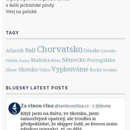
a další jachtařské pindy.
Vítej na palubě.
TAGY
Chorvatsko
Balt
Atlantik
Dánsko
Estonsko
Německo
Portugalsko
Madeira
Finsko
Místa
Kanáry
Vyplouváme
Skotsko
Show
Řecko
Video
Švédsko
BLUESKY LATEST POSTS
View
Za vlnou vlna
@zavlnouvlna.cz
1 týdnem
post
Když jsem na Baltu, ve Skotsku, jsem
by
samozřejmě opatrný, ale troufnu si
Za
předpokládat, že skipper lodě, se kterou mám
vlnou
nějakou interakci, ví, co dělá.
vlna