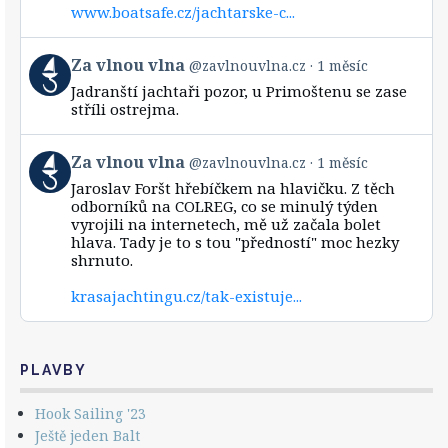
www.boatsafe.cz/jachtarske-c...
on
Bluesky
View
Za vlnou vlna
@zavlnouvlna.cz
1 měsíc
post
Jadranští jachtaři pozor, u Primoštenu se zase
by
stříli ostrejma.
Za
vlnou
vlna
View
Za vlnou vlna
@zavlnouvlna.cz
1 měsíc
on
post
Bluesky
Jaroslav Foršt hřebíčkem na hlavičku. Z těch
by
odborníků na COLREG, co se minulý týden
Za
vyrojili na internetech, mě už začala bolet
vlnou
hlava. Tady je to s tou "předností" moc hezky
vlna
shrnuto.
on
Bluesky
krasajachtingu.cz/tak-existuje...
PLAVBY
Hook Sailing '23
Ještě jeden Balt