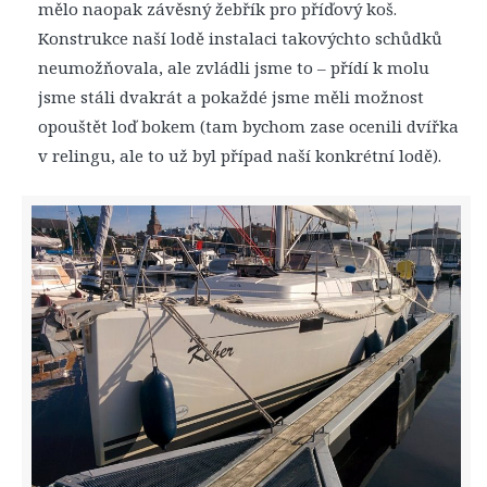
mělo naopak závěsný žebřík pro příďový koš.
Konstrukce naší lodě instalaci takovýchto schůdků
neumožňovala, ale zvládli jsme to – přídí k molu
jsme stáli dvakrát a pokaždé jsme měli možnost
opouštět loď bokem (tam bychom zase ocenili dvířka
v relingu, ale to už byl případ naší konkrétní lodě).