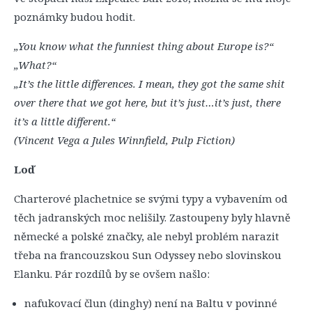
poznámky budou hodit.
„You know what the funniest thing about Europe is?“
„What?“
„It’s the little differences. I mean, they got the same shit
over there that we got here, but it’s just…it’s just, there
it’s a little different.“
(Vincent Vega a Jules Winnfield, Pulp Fiction)
Loď
Charterové plachetnice se svými typy a vybavením od
těch jadranských moc nelišily. Zastoupeny byly hlavně
německé a polské značky, ale nebyl problém narazit
třeba na francouzskou Sun Odyssey nebo slovinskou
Elanku. Pár rozdílů by se ovšem našlo:
nafukovací člun (dinghy) není na Baltu v povinné