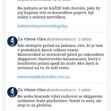
on
Bluesky
Na Jadranu se ke KAŽDÉ lodi chovám, jako by
její kapitán stál za kormidlem poprvé, byl
nalitý a stižený mrtvičkou.
lodninoviny.cz/cruising/chy...
View
Za vlnou vlna
@zavlnouvlna.cz
2 týdny
post
Kdo sledujete počasí na Jadranu, víte, že je tam
by
v posledních dnech celkem veselo.
Za
Momentálně se intenzivně pátrá po rakouském
vlnou
skipperovi charterového katamaranu, který v
vlna
bouřlivém počasí spadl do moře. Moc bych si
on
Bluesky
nevsázel na to, že měl vestu.
www.morski.hr/video-ovo-je...
View
Za vlnou vlna
@zavlnouvlna.cz
1 měsíc
post
Na webu Boatsafe vyšel rozhovor se skipperem
by
nešťastné české plachetnice. Veselé to není, ale
Za
stojí to za přečtení.
vlnou
vlna