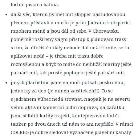
loď do písku a bahna.
další věc, kterou by měl mít skipper nastudovanou
předem: přístavů a marín je proti Jadranu k dispozici
mnohem méně a jsou dál od sebe. V Chorvatsku
poměrně rozšířený vágní přístup k plánování trasy
s tím, že útočiště nikdy nebude dál než tři míle, se tu
aplikovat nedá – je třeba mít trasu dobře
rozmyšlenou a když to máte do nejbližší maríny ještě
patnáct mil, tak prostě poplujete ještě patnáct mil.
jiných plachetnic jsme na moři potkali poskrovnu,
jednotky za den (je míněn začátek září). To se
s Jadranem vůbec nedá srovnat. Naopak je na severu
velmi aktivní komerční lodní doprava; na začátku
jsme si fotili každý trajekt, kontejnerovou loď či
tanker, po dvou dnech už nám to ani nepřišlo. V rámci
COLREG je dobré sledovat vyznačené plavební kanály