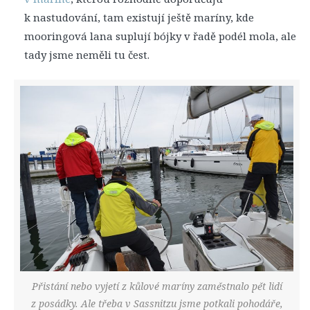
k nastudování, tam existují ještě maríny, kde
mooringová lana suplují bójky v řadě podél mola, ale
tady jsme neměli tu čest.
Přistání nebo vyjetí z kůlové maríny zaměstnalo pět lidí
z posádky. Ale třeba v Sassnitzu jsme potkali pohodáře,