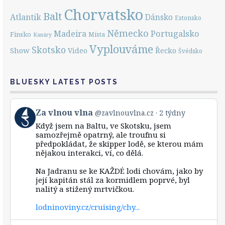
Chorvatsko
Balt
Atlantik
Dánsko
Estonsko
Německo
Portugalsko
Madeira
Finsko
Místa
Kanáry
Vyplouváme
Skotsko
Show
Řecko
Video
Švédsko
BLUESKY LATEST POSTS
View
Za vlnou vlna
@zavlnouvlna.cz
2 týdny
post
Když jsem na Baltu, ve Skotsku, jsem
by
samozřejmě opatrný, ale troufnu si
Za
předpokládat, že skipper lodě, se kterou mám
vlnou
nějakou interakci, ví, co dělá.
vlna
on
Bluesky
Na Jadranu se ke KAŽDÉ lodi chovám, jako by
její kapitán stál za kormidlem poprvé, byl
nalitý a stižený mrtvičkou.
lodninoviny.cz/cruising/chy...