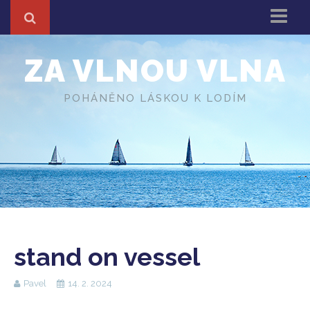
Domů
ZA VLNOU VLNA
Z cest
About
POHÁNĚNO LÁSKOU K LODÍM
Různé
O autorovi
stand on vessel
Pavel
14. 2. 2024