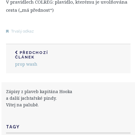
V pravidlech COLREG: plavidlo, kterému je uvolňována
cesta („má přednost“)
Trvalý odkaz
PŘEDCHOZÍ
ČLÁNEK
prop wash
Zápisy z plaveb kapitána Hooka
a další jachtařské pindy.
Vítej na palubě.
TAGY