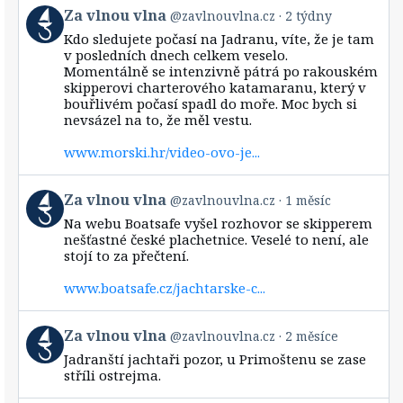
View
Za vlnou vlna
@zavlnouvlna.cz
2 týdny
post
Kdo sledujete počasí na Jadranu, víte, že je tam
by
v posledních dnech celkem veselo.
Za
Momentálně se intenzivně pátrá po rakouském
vlnou
skipperovi charterového katamaranu, který v
vlna
bouřlivém počasí spadl do moře. Moc bych si
on
Bluesky
nevsázel na to, že měl vestu.
www.morski.hr/video-ovo-je...
View
Za vlnou vlna
@zavlnouvlna.cz
1 měsíc
post
Na webu Boatsafe vyšel rozhovor se skipperem
by
nešťastné české plachetnice. Veselé to není, ale
Za
stojí to za přečtení.
vlnou
vlna
www.boatsafe.cz/jachtarske-c...
on
Bluesky
View
Za vlnou vlna
@zavlnouvlna.cz
2 měsíce
post
Jadranští jachtaři pozor, u Primoštenu se zase
by
stříli ostrejma.
Za
vlnou