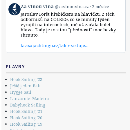
vlna
View
Za vlnou vlna
@zavlnouvlna.cz
2 měsíce
on
post
Bluesky
Jaroslav Foršt hřebíčkem na hlavičku. Z těch
by
odborníků na COLREG, co se minulý týden
Za
vyrojili na internetech, mě už začala bolet
vlnou
hlava. Tady je to s tou "předností" moc hezky
vlna
shrnuto.
on
Bluesky
krasajachtingu.cz/tak-existuje...
PLAVBY
Hook Sailing '23
Ještě jeden Balt
Hygge Sail
Lanzarote–Madeira
Babyhook Sailing
Hook Sailing '21
Hook Sailing '20
Hook Sailing '19