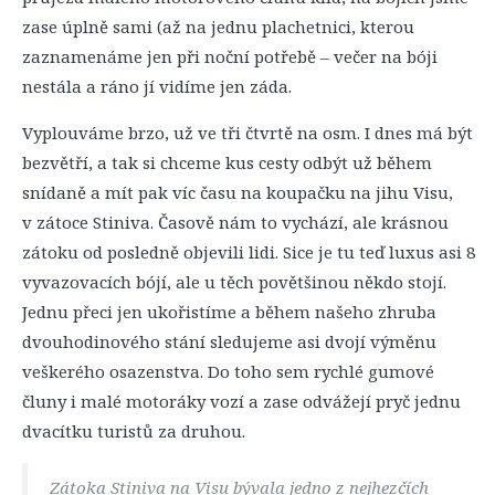
zase úplně sami (až na jednu plachetnici, kterou
zaznamenáme jen při noční potřebě – večer na bóji
nestála a ráno jí vidíme jen záda.
Vyplouváme brzo, už ve tři čtvrtě na osm. I dnes má být
bezvětří, a tak si chceme kus cesty odbýt už během
snídaně a mít pak víc času na koupačku na jihu Visu,
v zátoce Stiniva. Časově nám to vychází, ale krásnou
zátoku od posledně objevili lidi. Sice je tu teď luxus asi 8
vyvazovacích bójí, ale u těch povětšinou někdo stojí.
Jednu přeci jen ukořistíme a během našeho zhruba
dvouhodinového stání sledujeme asi dvojí výměnu
veškerého osazenstva. Do toho sem rychlé gumové
čluny i malé motoráky vozí a zase odvážejí pryč jednu
dvacítku turistů za druhou.
Zátoka Stiniva na Visu bývala jedno z nejhezčích