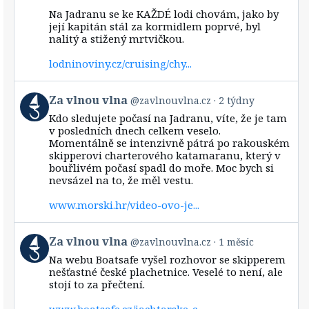
on
Bluesky
Na Jadranu se ke KAŽDÉ lodi chovám, jako by
její kapitán stál za kormidlem poprvé, byl
nalitý a stižený mrtvičkou.
lodninoviny.cz/cruising/chy...
View
Za vlnou vlna
@zavlnouvlna.cz
2 týdny
post
Kdo sledujete počasí na Jadranu, víte, že je tam
by
v posledních dnech celkem veselo.
Za
Momentálně se intenzivně pátrá po rakouském
vlnou
skipperovi charterového katamaranu, který v
vlna
bouřlivém počasí spadl do moře. Moc bych si
on
Bluesky
nevsázel na to, že měl vestu.
www.morski.hr/video-ovo-je...
View
Za vlnou vlna
@zavlnouvlna.cz
1 měsíc
post
Na webu Boatsafe vyšel rozhovor se skipperem
by
nešťastné české plachetnice. Veselé to není, ale
Za
stojí to za přečtení.
vlnou
vlna
www.boatsafe.cz/jachtarske-c...