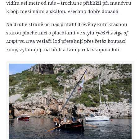
vidím asi metr od nás – trochu se přiblížil při manévru
k bóji mezi námi a skálou. Všechno dobře dopadá.
Na druhé straně od nás přitáhl dřevěný kutr krásnou
starou plachetnici s plachtami ve stylu
rybáři z Age of
Empires
. Dva veslaři loď přetahují přes řetěz koupací
zóny, vytahují ji na břeh a tam ji celá skupina fotí.