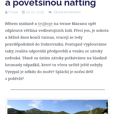
a povětšinou nafting
Finwe
14. 10. 2019
Žádné komentáře
Během snídaně a
trojboje
na terase Maranu opět
odplouvá většina vedlestojících lodí. Přeci jen, je sobota
a běžně dnes končí turnus, vracejí se tedy
pravděpodobně do Dubrovníku. Postupně vyplouváme
taky; realita odpovídá předpovědi a venku ze zátoky
nefouká. Těsně za ústím zátoky potkáváme na hladině
hromady odpadků, které tu včera určitě ještě nebyly.
Vysypal je někdo do moře? Spláchl je noční déšť
z pobřeží?