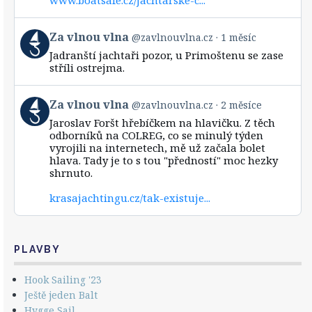
on
Bluesky
View
Za vlnou vlna
@zavlnouvlna.cz
1 měsíc
post
Jadranští jachtaři pozor, u Primoštenu se zase
by
stříli ostrejma.
Za
vlnou
vlna
View
Za vlnou vlna
@zavlnouvlna.cz
2 měsíce
on
post
Bluesky
Jaroslav Foršt hřebíčkem na hlavičku. Z těch
by
odborníků na COLREG, co se minulý týden
Za
vyrojili na internetech, mě už začala bolet
vlnou
hlava. Tady je to s tou "předností" moc hezky
vlna
shrnuto.
on
Bluesky
krasajachtingu.cz/tak-existuje...
PLAVBY
Hook Sailing '23
Ještě jeden Balt
Hygge Sail