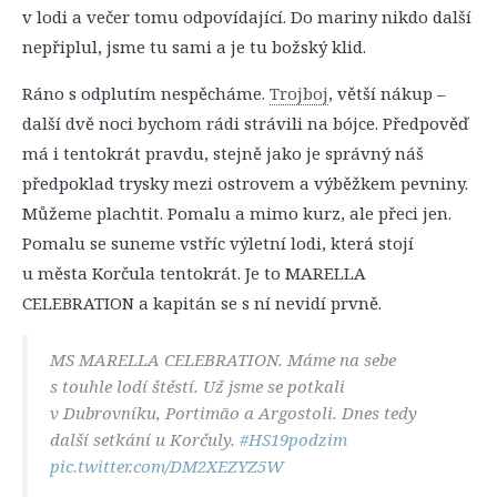
v lodi a večer tomu odpovídající. Do mariny nikdo další
nepřiplul, jsme tu sami a je tu božský klid.
Ráno s odplutím nespěcháme.
Trojboj
, větší nákup –
další dvě noci bychom rádi strávili na bójce. Předpověď
má i tentokrát pravdu, stejně jako je správný náš
předpoklad trysky mezi ostrovem a výběžkem pevniny.
Můžeme plachtit. Pomalu a mimo kurz, ale přeci jen.
Pomalu se suneme vstříc výletní lodi, která stojí
u města Korčula tentokrát. Je to MARELLA
CELEBRATION a kapitán se s ní nevidí prvně.
MS MARELLA CELEBRATION. Máme na sebe
s touhle lodí štěstí. Už jsme se potkali
v Dubrovníku, Portimão a Argostoli. Dnes tedy
další setkání u Korčuly.
#HS19podzim
pic.twitter.com/DM2XEZYZ5W