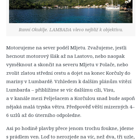
Ranní Okuklje. LAMBADA vlevo nejblíž k objektivu.
Motorujeme na sever podél Mljetu. Zvažujeme, jestli
hecnout motorový šlák až na Lastovo, nebo naopak
vyměknout a skončit na severu Mljetu v Polače, nebo
zvolit zlatou střední cestu a dojet na konec Korčuly do
mariny v Lumbardě. Vzhledem k dalším plánům vítězí
Lumbarda – přiblížíme se víc dalšímu cíli, Visu,
a v kanále mezi Pelješacem a Korčulou snad bude aspoň
nějaká malá tryska větru. Předpověď věští mizerných 4–
6 uzlů až do úterního odpoledne.
Asi po hodině plavby přece jenom trochu foukne, jdeme
s prádlem ven. Loď to nerozjede na víc, než dva, tři uzle,