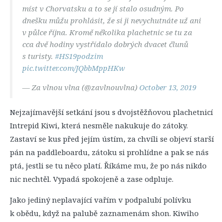
míst v Chorvatsku a to se jí stalo osudným. Po
dnešku můžu prohlásit, že si ji nevychutnáte už ani
v půlce října. Kromě několika plachetnic se tu za
cca dvě hodiny vystřídalo dobrých dvacet člunů
s turisty.
#HS19podzim
pic.twitter.com/JQbbMppHKw
— Za vlnou vlna (@zavlnouvlna)
October 13, 2019
Nejzajímavější setkání jsou s dvojstěžňovou plachetnicí
Intrepid Kiwi, která nesměle nakukuje do zátoky.
Zastaví se kus před jejím ústím, za chvíli se objeví starší
pán na paddleboardu, zátoku si prohlídne a pak se nás
ptá, jestli se tu něco platí. Říkáme mu, že po nás nikdo
nic nechtěl. Vypadá spokojeně a zase odpluje.
Jako jediný neplavající vařím v podpalubí polívku
k obědu, když na palubě zaznamenám shon. Kiwiho