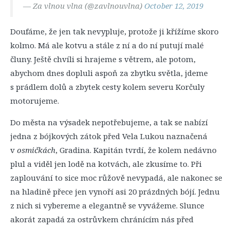
— Za vlnou vlna (@zavlnouvlna)
October 12, 2019
Doufáme, že jen tak nevypluje, protože ji křížíme skoro
kolmo. Má ale kotvu a stále z ní a do ní putují malé
čluny. Ještě chvíli si hrajeme s větrem, ale potom,
abychom dnes dopluli aspoň za zbytku světla, jdeme
s prádlem dolů a zbytek cesty kolem severu Korčuly
motorujeme.
Do města na výsadek nepotřebujeme, a tak se nabízí
jedna z bójkových zátok před Vela Lukou naznačená
v
osmičkách
, Gradina. Kapitán tvrdí, že kolem nedávno
plul a viděl jen lodě na kotvách, ale zkusíme to. Při
zaplouvání to sice moc růžově nevypadá, ale nakonec se
na hladině přece jen vynoří asi 20 prázdných bójí. Jednu
z nich si vybereme a elegantně se vyvážeme. Slunce
akorát zapadá za ostrůvkem chránícím nás před