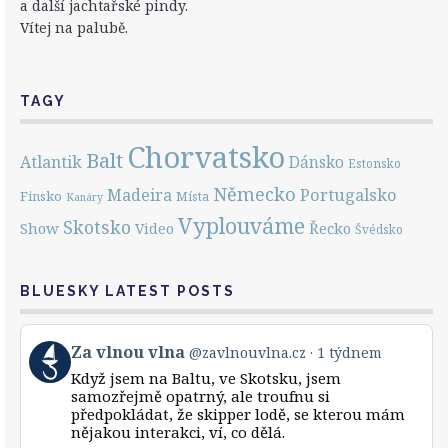
a další jachtařské pindy.
Vítej na palubě.
TAGY
Chorvatsko
Balt
Atlantik
Dánsko
Estonsko
Německo
Portugalsko
Madeira
Finsko
Místa
Kanáry
Vyplouváme
Skotsko
Show
Řecko
Video
Švédsko
BLUESKY LATEST POSTS
View
Za vlnou vlna
@zavlnouvlna.cz
1 týdnem
post
Když jsem na Baltu, ve Skotsku, jsem
by
samozřejmě opatrný, ale troufnu si
Za
předpokládat, že skipper lodě, se kterou mám
vlnou
nějakou interakci, ví, co dělá.
vlna