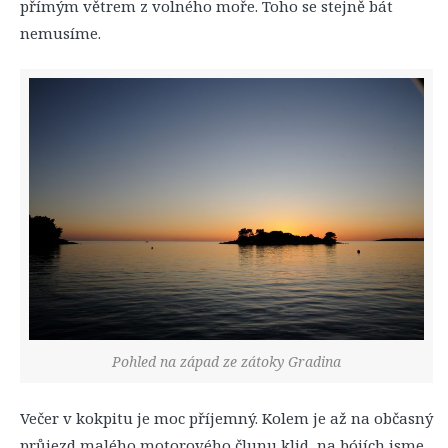
přímým větrem z volného moře. Toho se stejně bát
nemusíme.
Pohled na západ ze zátoky Gradina
Večer v kokpitu je moc příjemný. Kolem je až na občasný
průjezd malého motorového člunu klid, na bójích jsme