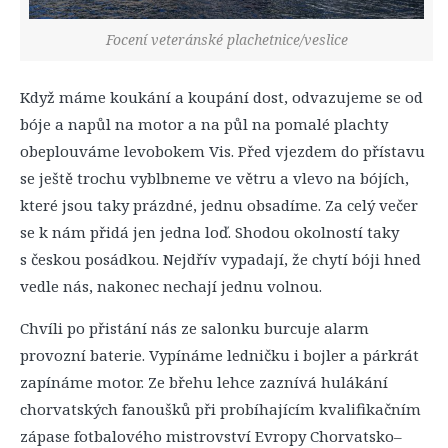
Focení veteránské plachetnice/veslice
Když máme koukání a koupání dost, odvazujeme se od
bóje a napůl na motor a na půl na pomalé plachty
obeplouváme levobokem Vis. Před vjezdem do přístavu
se ještě trochu vyblbneme ve větru a vlevo na bójích,
které jsou taky prázdné, jednu obsadíme. Za celý večer
se k nám přidá jen jedna loď. Shodou okolností taky
s českou posádkou. Nejdřív vypadají, že chytí bóji hned
vedle nás, nakonec nechají jednu volnou.
Chvíli po přistání nás ze salonku burcuje alarm
provozní baterie. Vypínáme ledničku i bojler a párkrát
zapínáme motor. Ze břehu lehce zaznívá hulákání
chorvatských fanoušků při probíhajícím kvalifikačním
zápase fotbalového mistrovství Evropy Chorvatsko–