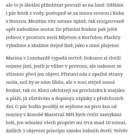
ale to je ideální příležitost povozit se na laně. Udělám
i pár fotek z vody, postupně se za mnou svezou i Kuba
s Honzou. Mezitím vítr ustane úplně, tak rezignovaně
opět nahodíme motor. Do přistání foukne pak ještě
jednou v prostoru mezi Mljetem a Korčulou. Plachty
vybalíme a sbalíme stejně líně, jako s nimi plujeme.
Marina v Lumbardě vypadá mrtvě. Dokonce si chvíli
nejsme jistí, jestli je vůbec v provozu, ale nakonec se
zřízenec přeci jen objeví. Přistaví nás z opačné strany
mola, než by se nám líbilo, ale v noci stejně nemá
foukat, tak co. Kluci odcházejí na procházku k majáku
a pláži, já zůstávám a dopisuju zápisky z předchozích
dní. O pár hodin později se sejdeme na pivu kus od
mariny v konobě Maestral. Měl bych cvičit zamykání
lodi, jen sehnání všech propriet mi trvá snad 10 minut,
dalších 5 objevení principu zámku lodních dveří. Večeře