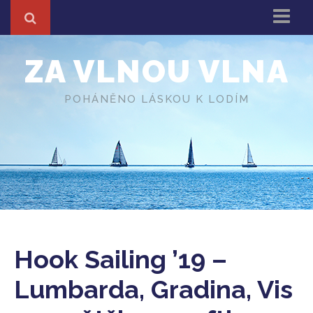
Domů
ZA VLNOU VLNA
Z cest
About
POHÁNĚNO LÁSKOU K LODÍM
Různé
O autorovi
Hook Sailing ’19 –
Lumbarda, Gradina, Vis