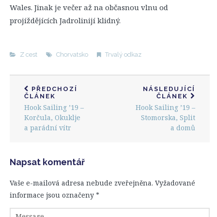
Wales. Jinak je večer až na občasnou vlnu od
projíždějících Jadrolinijí klidný.
Z cest
Chorvatsko
Trvalý odkaz
PŘEDCHOZÍ
NÁSLEDUJÍCÍ
ČLÁNEK
ČLÁNEK
Hook Sailing ’19 –
Hook Sailing ’19 –
Korčula, Okuklje
Stomorska, Split
a parádní vítr
a domů
Napsat komentář
Vaše e-mailová adresa nebude zveřejněna.
Vyžadované
informace jsou označeny
*