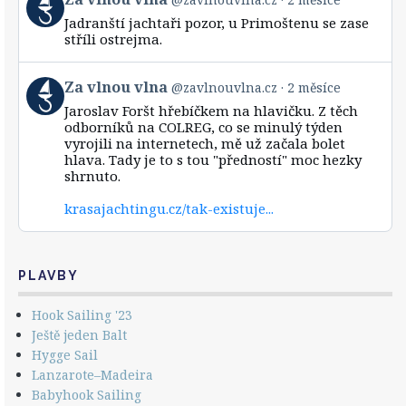
post
Jadranští jachtaři pozor, u Primoštenu se zase
by
stříli ostrejma.
Za
vlnou
vlna
View
Za vlnou vlna
@zavlnouvlna.cz
2 měsíce
on
post
Bluesky
Jaroslav Foršt hřebíčkem na hlavičku. Z těch
by
odborníků na COLREG, co se minulý týden
Za
vyrojili na internetech, mě už začala bolet
vlnou
hlava. Tady je to s tou "předností" moc hezky
vlna
shrnuto.
on
Bluesky
krasajachtingu.cz/tak-existuje...
PLAVBY
Hook Sailing '23
Ještě jeden Balt
Hygge Sail
Lanzarote–Madeira
Babyhook Sailing