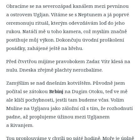
Obracíme se na severozápad kanálem mezi pevninou
a ostrovem Ugljan. Vítáme se s Neptunem a já poprvé
ceremonuju rituál, kterým odevzdávám loď do jeho
rukou. Natáčí mě u toho kamera, což myslím značně
postihuje můj výkon. Dokončuju úvodní proškolení
posádky, zahájené ještě na břehu.
Před čtvrtřou míjíme pravobokem Zadar. Vítr klesá na
nulu. Dneska zřejmě plachty nerozbalíme.
Zamýšlím se nad dnešním kotvištěm. Původně jsem
počítal se zátokou
Brbinj
na Dugim Otoku, teď ve mě
ale klíčí pochybnosti, jestli tam budeme včas. Volím
Muline na Ugljanu jako záložní cíl s tím, že rozhodnutí
padne, až proplujeme úžinou mezi Ugljanem
a Rivanjem.
Tou proplouváme v chvíli po páté hodině. Moře je úplně