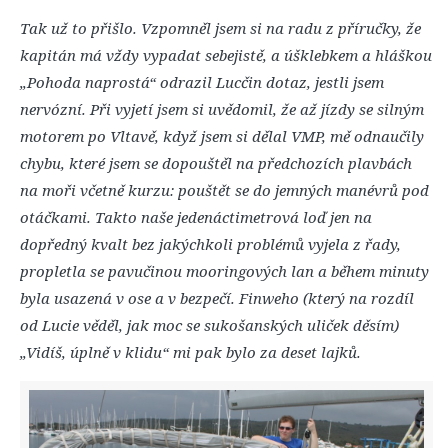
Tak už to přišlo. Vzpomněl jsem si na radu z příručky, že
kapitán má vždy vypadat sebejistě, a úšklebkem a hláškou
„Pohoda naprostá“ odrazil Lucčin dotaz, jestli jsem
nervózní. Při vyjetí jsem si uvědomil, že až jízdy se silným
motorem po Vltavě, když jsem si dělal VMP, mě odnaučily
chybu, které jsem se dopouštěl na předchozích plavbách
na moři včetně kurzu: pouštět se do jemných manévrů pod
otáčkami. Takto naše jedenáctimetrová loď jen na
dopředný kvalt bez jakýchkoli problémů vyjela z řady,
propletla se pavučinou mooringových lan a během minuty
byla usazená v ose a v bezpečí. Finweho (který na rozdíl
od Lucie věděl, jak moc se sukošanských uliček děsím)
„Vidíš, úplně v klidu“ mi pak bylo za deset lajků.