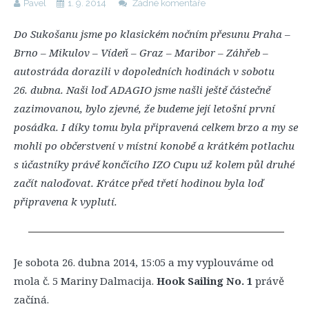
Pavel
1. 9. 2014
Žádné komentáře
Do Sukošanu jsme po klasickém nočním přesunu Praha –
Brno – Mikulov – Vídeň – Graz – Maribor – Záhřeb –
autostráda dorazili v dopoledních hodinách v sobotu
26. dubna. Naši loď ADAGIO jsme našli ještě částečně
zazimovanou, bylo zjevné, že budeme její letošní první
posádka. I díky tomu byla připravená celkem brzo a my se
mohli po občerstvení v místní konobě a krátkém potlachu
s účastníky právě končícího IZO Cupu už kolem půl druhé
začít naloďovat. Krátce před třetí hodinou byla loď
připravena k vyplutí.
Je sobota 26. dubna 2014, 15:05 a my vyplouváme od
mola č. 5 Mariny Dalmacija.
Hook Sailing No. 1
právě
začíná.