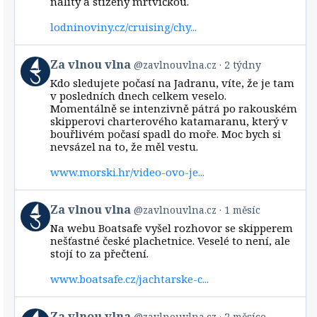
nalitý a stižený mrtvičkou.
lodninoviny.cz/cruising/chy...
View
Za vlnou vlna
@zavlnouvlna.cz
2 týdny
post
Kdo sledujete počasí na Jadranu, víte, že je tam
by
v posledních dnech celkem veselo.
Za
Momentálně se intenzivně pátrá po rakouském
vlnou
skipperovi charterového katamaranu, který v
vlna
bouřlivém počasí spadl do moře. Moc bych si
on
Bluesky
nevsázel na to, že měl vestu.
www.morski.hr/video-ovo-je...
View
Za vlnou vlna
@zavlnouvlna.cz
1 měsíc
post
Na webu Boatsafe vyšel rozhovor se skipperem
by
nešťastné české plachetnice. Veselé to není, ale
Za
stojí to za přečtení.
vlnou
vlna
www.boatsafe.cz/jachtarske-c...
on
Bluesky
View
Za vlnou vlna
@zavlnouvlna.cz
2 měsíce