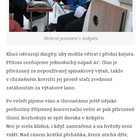
Večerní posezení v kokpitu
Kluci odvazují dinghy, aby mohla větrat i přední kajuta.
Přitom oceňujeme jednoduchý nápad AC: člun je
přivázaný za nepoužívaný spinakrový výtah, takže
v chráněném kotvišti jej prostě stačí zvednout
zatáhnutím za výtahové lano.
Po večeři pijeme víno a chroustáme ještě nějaké
pochutiny. Příjemný konverzační večer se pak přirozeně
tlumí. Rozhoduju se spát dneska v kokpitu.
Noc je zcela klidná, i když zamračená a na hvězdy není
vidět. Nad ránem krátká přeháňka, která utichá dřív,