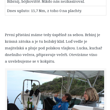
Bibrnij, bójkoviště. Nikdo nás nezkasíroval.
Dnes upluto: 15,7 Nm, z toho 0 na plachty.
První přistání máme tedy úspěšně za sebou. Brbinj je
krásná zátoka a je tu božský klid. Loď vedle je
majitelská a pluje pod polskou vlajkou. Lucka, kuchař
dnešního večera, připravuje večeři. Otevíráme víno
a uvelebujeme se v kokpitu.