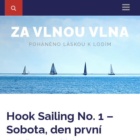
Domů
ZA VLNOU VLNA
Z cest
About
POHÁNĚNO LÁSKOU K LODÍM
Různé
O autorovi
Hook Sailing No. 1 –
Sobota, den první