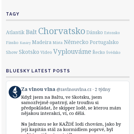
TAGY
Chorvatsko
Balt
Atlantik
Dánsko
Estonsko
Německo
Portugalsko
Madeira
Finsko
Místa
Kanáry
Vyplouváme
Skotsko
Show
Řecko
Video
Švédsko
BLUESKY LATEST POSTS
View
Za vlnou vlna
@zavlnouvlna.cz
2 týdny
post
Když jsem na Baltu, ve Skotsku, jsem
by
samozřejmě opatrný, ale troufnu si
Za
předpokládat, že skipper lodě, se kterou mám
vlnou
nějakou interakci, ví, co dělá.
vlna
on
Bluesky
Na Jadranu se ke KAŽDÉ lodi chovám, jako by
její kapitán stál za kormidlem poprvé, byl