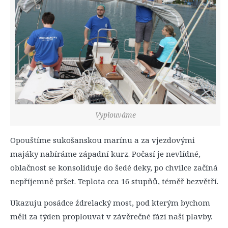
Vyplouváme
Opouštíme sukošanskou marínu a za vjezdovými
majáky nabíráme západní kurz. Počasí je nevlídné,
oblačnost se konsoliduje do šedé deky, po chvilce začíná
nepříjemně pršet. Teplota cca 16 stupňů, téměř bezvětří.
Ukazuju posádce źdrelacký most, pod kterým bychom
měli za týden proplouvat v závěrečné fázi naší plavby.