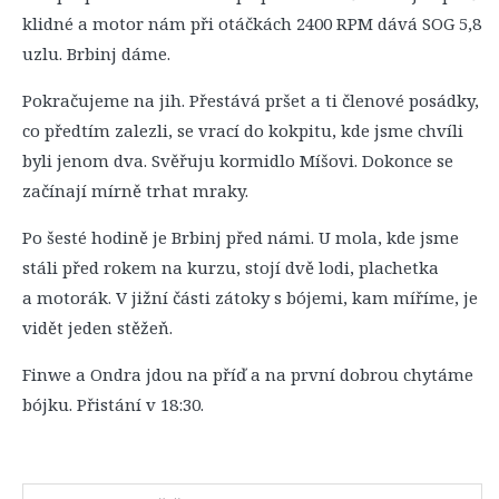
klidné a motor nám při otáčkách 2400 RPM dává SOG 5,8
uzlu. Brbinj dáme.
Pokračujeme na jih. Přestává pršet a ti členové posádky,
co předtím zalezli, se vrací do kokpitu, kde jsme chvíli
byli jenom dva. Svěřuju kormidlo Míšovi. Dokonce se
začínají mírně trhat mraky.
Po šesté hodině je Brbinj před námi. U mola, kde jsme
stáli před rokem na kurzu, stojí dvě lodi, plachetka
a motorák. V jižní části zátoky s bójemi, kam míříme, je
vidět jeden stěžeň.
Finwe a Ondra jdou na příď a na první dobrou chytáme
bójku. Přistání v 18:30.