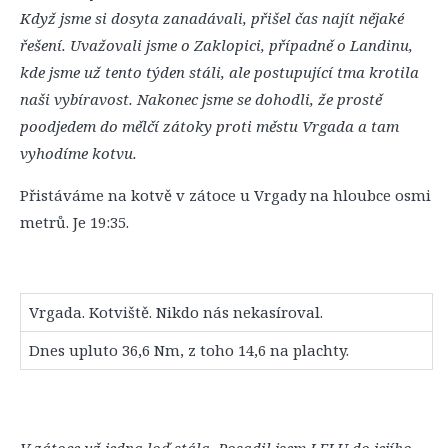
Když jsme si dosyta zanadávali, přišel čas najít nějaké
řešení. Uvažovali jsme o Zaklopici, případně o Landinu,
kde jsme už tento týden stáli, ale postupující tma krotila
naši vybíravost. Nakonec jsme se dohodli, že prostě
poodjedem do mělčí zátoky proti městu Vrgada a tam
vyhodíme kotvu.
Přistáváme na kotvě v zátoce u Vrgady na hloubce osmi
metrů. Je 19:35.
Vrgada. Kotviště. Nikdo nás nekasíroval.
Dnes upluto 36,6 Nm, z toho 14,6 na plachty.
V zátoce už jedna loď stála. Posadil jsem LELU do jejího