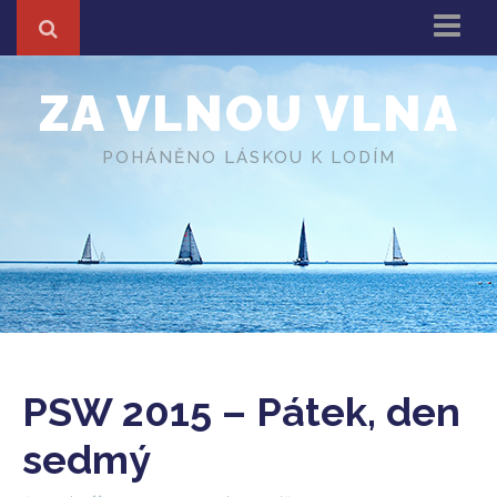
Domů
ZA VLNOU VLNA
Z cest
About
POHÁNĚNO LÁSKOU K LODÍM
Různé
O autorovi
PSW 2015 – Pátek, den
sedmý