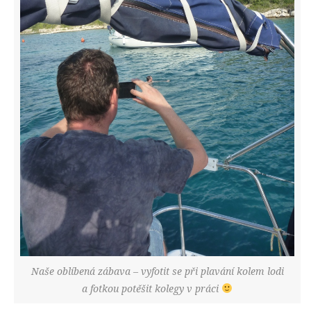
Naše oblíbená zábava – vyfotit se při plavání kolem lodi
a fotkou potěšit kolegy v práci