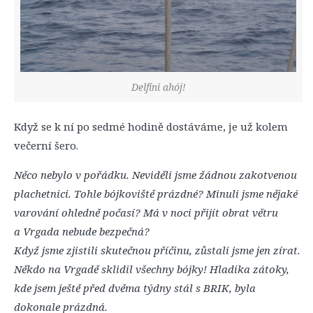
Delfíni ahój!
Když se k ní po sedmé hodině dostáváme, je už kolem
večerní šero.
Něco nebylo v pořádku. Neviděli jsme žádnou zakotvenou
plachetnici. Tohle bójkoviště prázdné? Minuli jsme nějaké
varování ohledně počasí? Má v noci přijít obrat větru
a Vrgada nebude bezpečná?
Když jsme zjistili skutečnou příčinu, zůstali jsme jen zírat.
Někdo na Vrgadě sklidil všechny bójky! Hladika zátoky,
kde jsem ještě před dvěma týdny stál s BRIK, byla
dokonale prázdná.