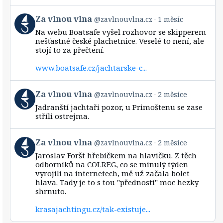
View
Za vlnou vlna
@zavlnouvlna.cz
1 měsíc
post
Na webu Boatsafe vyšel rozhovor se skipperem
by
nešťastné české plachetnice. Veselé to není, ale
Za
stojí to za přečtení.
vlnou
vlna
www.boatsafe.cz/jachtarske-c...
on
Bluesky
View
Za vlnou vlna
@zavlnouvlna.cz
2 měsíce
post
Jadranští jachtaři pozor, u Primoštenu se zase
by
stříli ostrejma.
Za
vlnou
vlna
View
Za vlnou vlna
@zavlnouvlna.cz
2 měsíce
on
post
Bluesky
Jaroslav Foršt hřebíčkem na hlavičku. Z těch
by
odborníků na COLREG, co se minulý týden
Za
vyrojili na internetech, mě už začala bolet
vlnou
hlava. Tady je to s tou "předností" moc hezky
vlna
shrnuto.
on
Bluesky
krasajachtingu.cz/tak-existuje...