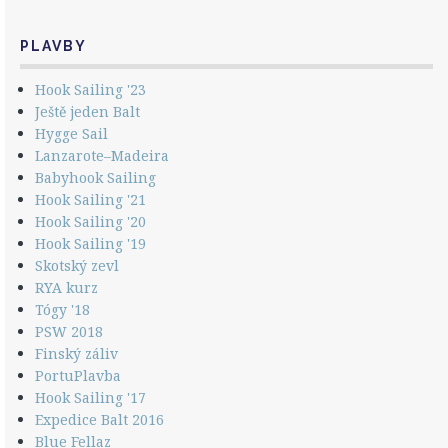
PLAVBY
Hook Sailing '23
Ještě jeden Balt
Hygge Sail
Lanzarote–Madeira
Babyhook Sailing
Hook Sailing '21
Hook Sailing '20
Hook Sailing '19
Skotský zevl
RYA kurz
Tógy '18
PSW 2018
Finský záliv
PortuPlavba
Hook Sailing '17
Expedice Balt 2016
Blue Fellaz