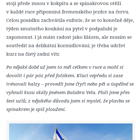
stojí přede mnou v kokpitu a se spinakrovou otěží
v každé ruce připomíná fremenského jezdce na červu.
Celou posádku zachvátila euforie, že se to konečně děje,
týden smutného koukání na pytel v podpalubí je
zapomenut. I já mám radost jako blázen, ale musím se
soutředit na delikátní kormidlování; je třeba udržet
kurz na čistý zadní vítr.
Po nějaké době už jsem to měl celkem v ruce a mohl si
dovolit i pár póz před foťákem. Kluci vepředu si zase
trénovali halzy – provedli jsme čtyři nebo pět a úspěšně se
vyhnuli kusu skály jménem Balabra Vela. Pluli jsme přes
šest uzlů; z nějakého důvodu jsem si myslel, že plavba se
spinakrem je spíš ploužení.