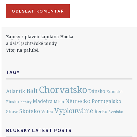
Zápisy z plaveb kapitána Hooka
a další jachtařské pindy.
Vítej na palubě.
TAGY
Chorvatsko
Balt
Atlantik
Dánsko
Estonsko
Německo
Portugalsko
Madeira
Finsko
Místa
Kanáry
Vyplouváme
Skotsko
Show
Řecko
Video
Švédsko
BLUESKY LATEST POSTS