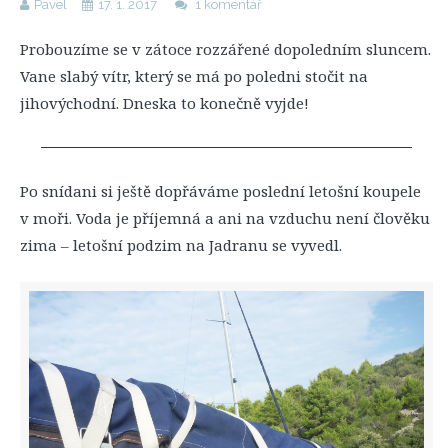
Pavel
17. 1. 2017
1 komentář
Probouzíme se v zátoce rozzářené dopoledním sluncem.
Vane slabý vítr, který se má po poledni stočit na
jihovýchodní. Dneska to konečně vyjde!
Po snídani si ještě dopřáváme poslední letošní koupele
v moři. Voda je příjemná a ani na vzduchu není člověku
zima – letošní podzim na Jadranu se vyvedl.