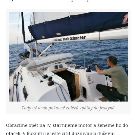
Tady už drak pokorně zalézá zpátky do jeskyně.
Obracíme opět na JV, startujeme motor a ženeme ho do
otáček. V kokpitu je ještě cítit doznívající duševní