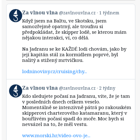
View
Za vlnou vlna
@zavlnouvlna.cz
1 týdnem
post
Když jsem na Baltu, ve Skotsku, jsem
by
samozřejmě opatrný, ale troufnu si
Za
předpokládat, že skipper lodě, se kterou mám
vlnou
nějakou interakci, ví, co dělá.
vlna
on
Bluesky
Na Jadranu se ke KAŽDÉ lodi chovám, jako by
její kapitán stál za kormidlem poprvé, byl
nalitý a stižený mrtvičkou.
lodninoviny.cz/cruising/chy...
View
Za vlnou vlna
@zavlnouvlna.cz
2 týdny
post
Kdo sledujete počasí na Jadranu, víte, že je tam
by
v posledních dnech celkem veselo.
Za
Momentálně se intenzivně pátrá po rakouském
vlnou
skipperovi charterového katamaranu, který v
vlna
bouřlivém počasí spadl do moře. Moc bych si
on
Bluesky
nevsázel na to, že měl vestu.
www.morski.hr/video-ovo-je...