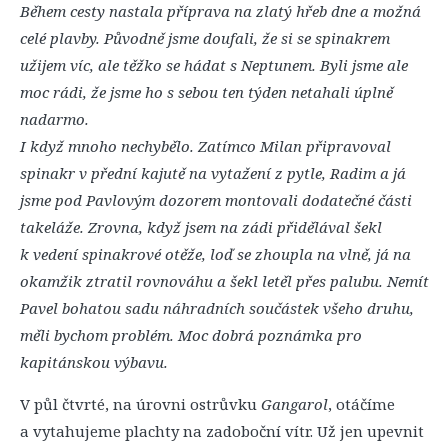
Během cesty nastala příprava na zlatý hřeb dne a možná
celé plavby. Původně jsme doufali, že si se spinakrem
užijem víc, ale těžko se hádat s Neptunem. Byli jsme ale
moc rádi, že jsme ho s sebou ten týden netahali úplně
nadarmo.
I když mnoho nechybělo. Zatímco Milan připravoval
spinakr v přední kajutě na vytažení z pytle, Radim a já
jsme pod Pavlovým dozorem montovali dodatečné části
takeláže. Zrovna, když jsem na zádi přidělával šekl
k vedení spinakrové otěže, loď se zhoupla na vlně, já na
okamžik ztratil rovnováhu a šekl letěl přes palubu. Nemít
Pavel bohatou sadu náhradních součástek všeho druhu,
měli bychom problém. Moc dobrá poznámka pro
kapitánskou výbavu.
V půl čtvrté, na úrovni ostrůvku
Gangarol
, otáčíme
a vytahujeme plachty na zadoboční vítr. Už jen upevnit