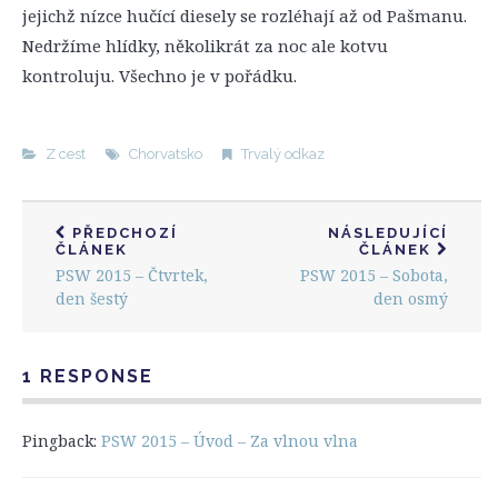
jejichž nízce hučící diesely se rozléhají až od Pašmanu.
Nedržíme hlídky, několikrát za noc ale kotvu
kontroluju. Všechno je v pořádku.
Z cest
Chorvatsko
Trvalý odkaz
PŘEDCHOZÍ
NÁSLEDUJÍCÍ
ČLÁNEK
ČLÁNEK
PSW 2015 – Čtvrtek,
PSW 2015 – Sobota,
den šestý
den osmý
1 RESPONSE
Pingback:
PSW 2015 – Úvod – Za vlnou vlna