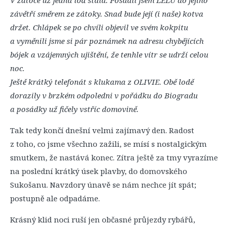
závětří směrem ze zátoky. Snad bude její (i naše) kotva
držet. Chlápek se po chvíli objevil ve svém kokpitu
a vyměnili jsme si pár poznámek na adresu chybějících
bójek a vzájemných ujištění, že tenhle vítr se udrží celou
noc.
Ještě krátký telefonát s klukama z OLIVIE. Obě lodě
dorazily v brzkém odpoledni v pořádku do Biogradu
a posádky už fičely vstříc domovině.
Tak tedy končí dnešní velmi zajímavý den. Radost
z toho, co jsme všechno zažili, se mísí s nostalgickým
smutkem, že nastává konec. Zítra ještě za tmy vyrazíme
na poslední krátký úsek plavby, do domovského
Sukošanu. Navzdory únavě se nám nechce jít spát;
postupně ale odpadáme.
Krásný klid noci ruší jen občasné průjezdy rybářů,