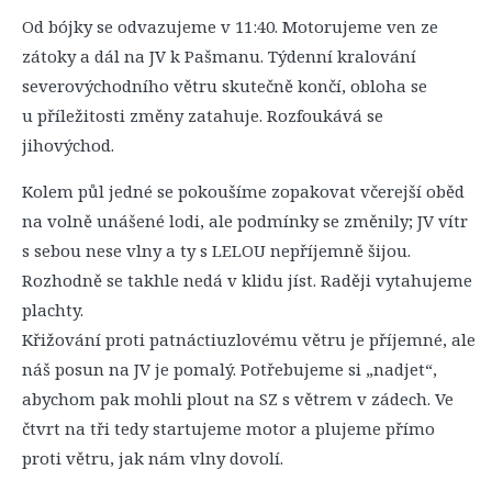
Od bójky se odvazujeme v 11:40. Motorujeme ven ze
zátoky a dál na JV k Pašmanu. Týdenní kralování
severovýchodního větru skutečně končí, obloha se
u příležitosti změny zatahuje. Rozfoukává se
jihovýchod.
Kolem půl jedné se pokoušíme zopakovat včerejší oběd
na volně unášené lodi, ale podmínky se změnily; JV vítr
s sebou nese vlny a ty s LELOU nepříjemně šijou.
Rozhodně se takhle nedá v klidu jíst. Raději vytahujeme
plachty.
Křižování proti patnáctiuzlovému větru je příjemné, ale
náš posun na JV je pomalý. Potřebujeme si „nadjet“,
abychom pak mohli plout na SZ s větrem v zádech. Ve
čtvrt na tři tedy startujeme motor a plujeme přímo
proti větru, jak nám vlny dovolí.