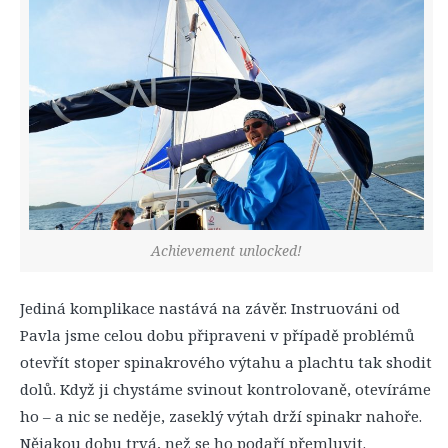
Achievement unlocked!
Jediná komplikace nastává na závěr. Instruováni od
Pavla jsme celou dobu připraveni v případě problémů
otevřít stoper spinakrového výtahu a plachtu tak shodit
dolů. Když ji chystáme svinout kontrolovaně, otevíráme
ho – a nic se neděje, zaseklý výtah drží spinakr nahoře.
Nějakou dobu trvá, než se ho podaří přemluvit.