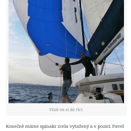
Však on si dá říct.
Konečně máme spinakr zcela vytažený a v pozici. Pavel