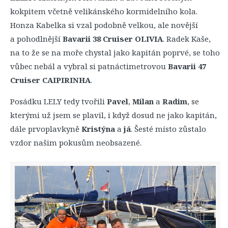
kokpitem včetně velikánského kormidelního kola.
Honza Kabelka si vzal podobně velkou, ale novější
a pohodlnější
Bavarii 38 Cruiser OLIVIA
. Radek Kaše,
na to že se na moře chystal jako kapitán poprvé, se toho
vůbec nebál a vybral si patnáctimetrovou
Bavarii 47
Cruiser CAIPIRINHA
.
Posádku LELY tedy tvořili
Pavel
,
Milan
a
Radim
, se
kterými už jsem se plavil, i když dosud ne jako kapitán,
dále prvoplavkyně
Kristýna
a
já
. Šesté místo zůstalo
vzdor našim pokusům neobsazené.