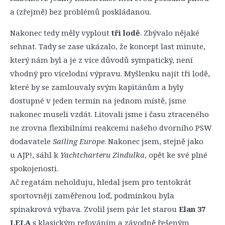
a (zřejmě) bez problémů poskládanou.
Nakonec tedy měly vyplout
tři lodě
. Zbývalo nějaké
sehnat. Tady se zase ukázalo, že koncept last minute,
který nám byl a je z více důvodů sympatický, není
vhodný pro vícelodní výpravu. Myšlenku najít tři lodě,
které by se zamlouvaly svým kapitánům a byly
dostupné v jeden termín na jednom místě, jsme
nakonec museli vzdát. Litovali jsme i času ztraceného
ne zrovna flexibilními reakcemi našeho dvorního PSW
dodavatele
Sailing Europe
. Nakonec jsem, stejně jako
u AJP!, sáhl k
Yachtcharteru Zindulka
, opět ke své plné
spokojenosti.
Ač regatám neholduju, hledal jsem pro tentokrát
sportovněji zaměřenou loď, podmínkou byla
spinakrová výbava. Zvolil jsem pár let starou
Elan 37
LELA
s klasickým refováním a závodně řešeným