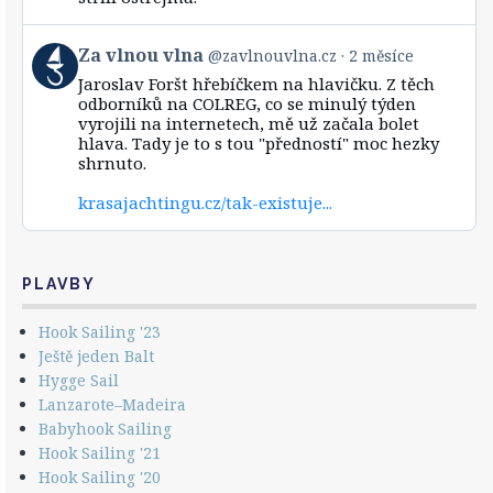
Za
vlnou
vlna
View
Za vlnou vlna
@zavlnouvlna.cz
2 měsíce
on
post
Bluesky
Jaroslav Foršt hřebíčkem na hlavičku. Z těch
by
odborníků na COLREG, co se minulý týden
Za
vyrojili na internetech, mě už začala bolet
vlnou
hlava. Tady je to s tou "předností" moc hezky
vlna
shrnuto.
on
Bluesky
krasajachtingu.cz/tak-existuje...
PLAVBY
Hook Sailing '23
Ještě jeden Balt
Hygge Sail
Lanzarote–Madeira
Babyhook Sailing
Hook Sailing '21
Hook Sailing '20