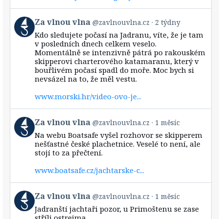
View
Za vlnou vlna
@zavlnouvlna.cz
2 týdny
post
Kdo sledujete počasí na Jadranu, víte, že je tam
by
v posledních dnech celkem veselo.
Za
Momentálně se intenzivně pátrá po rakouském
vlnou
skipperovi charterového katamaranu, který v
vlna
bouřlivém počasí spadl do moře. Moc bych si
on
Bluesky
nevsázel na to, že měl vestu.
www.morski.hr/video-ovo-je...
View
Za vlnou vlna
@zavlnouvlna.cz
1 měsíc
post
Na webu Boatsafe vyšel rozhovor se skipperem
by
nešťastné české plachetnice. Veselé to není, ale
Za
stojí to za přečtení.
vlnou
vlna
www.boatsafe.cz/jachtarske-c...
on
Bluesky
View
Za vlnou vlna
@zavlnouvlna.cz
1 měsíc
post
Jadranští jachtaři pozor, u Primoštenu se zase
by
stříli ostrejma.