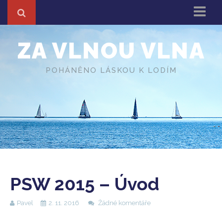
Domů
ZA VLNOU VLNA
Z cest
About
POHÁNĚNO LÁSKOU K LODÍM
Různé
O autorovi
PSW 2015 – Úvod
Pavel
2. 11. 2016
Žádné komentáře