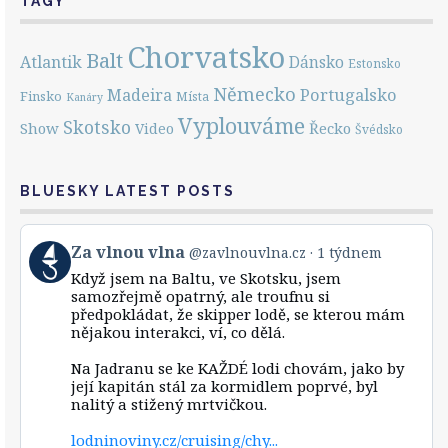
TAGY
Chorvatsko
Balt
Atlantik
Dánsko
Estonsko
Německo
Portugalsko
Madeira
Finsko
Místa
Kanáry
Vyplouváme
Skotsko
Show
Řecko
Video
Švédsko
BLUESKY LATEST POSTS
View
Za vlnou vlna
@zavlnouvlna.cz
1 týdnem
post
Když jsem na Baltu, ve Skotsku, jsem
by
samozřejmě opatrný, ale troufnu si
Za
předpokládat, že skipper lodě, se kterou mám
vlnou
nějakou interakci, ví, co dělá.
vlna
on
Bluesky
Na Jadranu se ke KAŽDÉ lodi chovám, jako by
její kapitán stál za kormidlem poprvé, byl
nalitý a stižený mrtvičkou.
lodninoviny.cz/cruising/chy...