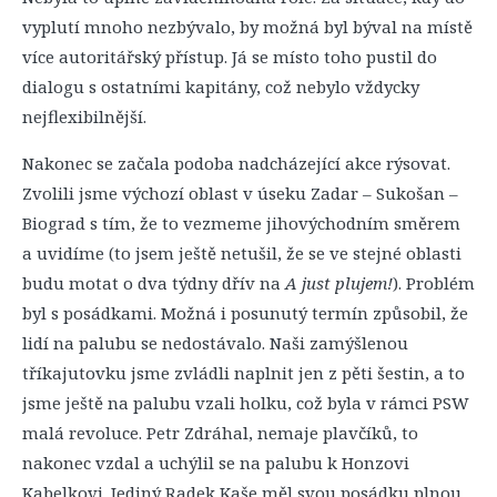
vyplutí mnoho nezbývalo, by možná byl býval na místě
více autoritářský přístup. Já se místo toho pustil do
dialogu s ostatními kapitány, což nebylo vždycky
nejflexibilnější.
Nakonec se začala podoba nadcházející akce rýsovat.
Zvolili jsme výchozí oblast v úseku Zadar – Sukošan –
Biograd s tím, že to vezmeme jihovýchodním směrem
a uvidíme (to jsem ještě netušil, že se ve stejné oblasti
budu motat o dva týdny dřív na
A just plujem!
). Problém
byl s posádkami. Možná i posunutý termín způsobil, že
lidí na palubu se nedostávalo. Naši zamýšlenou
tříkajutovku jsme zvládli naplnit jen z pěti šestin, a to
jsme ještě na palubu vzali holku, což byla v rámci PSW
malá revoluce. Petr Zdráhal, nemaje plavčíků, to
nakonec vzdal a uchýlil se na palubu k Honzovi
Kabelkovi. Jediný Radek Kaše měl svou posádku plnou