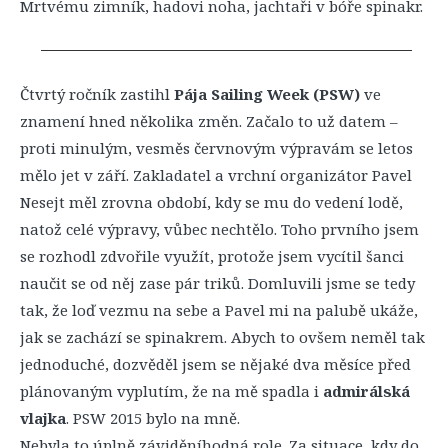
Mrtvému zimník, hadovi noha, jachtaři v bóře spinakr.
Čtvrtý ročník zastihl
Pája Sailing Week (PSW)
ve
znamení hned několika změn. Začalo to už datem –
proti minulým, vesměs červnovým výpravám se letos
mělo jet v září. Zakladatel a vrchní organizátor Pavel
Nesejt měl zrovna období, kdy se mu do vedení lodě,
natož celé výpravy, vůbec nechtělo. Toho prvního jsem
se rozhodl zdvořile využít, protože jsem vycítil šanci
naučit se od něj zase pár triků. Domluvili jsme se tedy
tak, že loď vezmu na sebe a Pavel mi na palubě ukáže,
jak se zachází se spinakrem. Abych to ovšem neměl tak
jednoduché, dozvěděl jsem se nějaké dva měsíce před
plánovaným vyplutím, že na mě spadla i
admirálská
vlajka
. PSW 2015 bylo na mně.
Nebyla to úplně záviděníhodná role. Za situace, kdy do