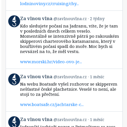
lodninoviny.cz/cruising/chy...
View
Za vlnou vlna
@zavlnouvlna.cz
2 týdny
post
Kdo sledujete počasí na Jadranu, víte, že je tam
by
v posledních dnech celkem veselo.
Za
Momentálně se intenzivně pátrá po rakouském
vlnou
skipperovi charterového katamaranu, který v
vlna
bouřlivém počasí spadl do moře. Moc bych si
on
Bluesky
nevsázel na to, že měl vestu.
www.morski.hr/video-ovo-je...
View
Za vlnou vlna
@zavlnouvlna.cz
1 měsíc
post
Na webu Boatsafe vyšel rozhovor se skipperem
by
nešťastné české plachetnice. Veselé to není, ale
Za
stojí to za přečtení.
vlnou
vlna
www.boatsafe.cz/jachtarske-c...
on
Bluesky
View
Za vlnou vlna
@zavlnouvlna.cz
1 měsíc
post
Jadranští jachtaři pozor, u Primoštenu se zase