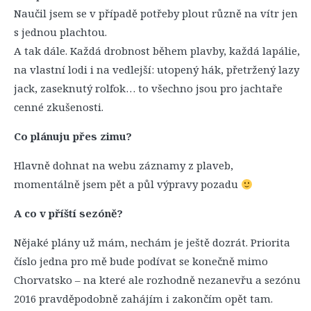
Naučil jsem se v případě potřeby plout různě na vítr jen
s jednou plachtou.
A tak dále. Každá drobnost během plavby, každá lapálie,
na vlastní lodi i na vedlejší: utopený hák, přetržený lazy
jack, zaseknutý rolfok… to všechno jsou pro jachtaře
cenné zkušenosti.
Co plánuju přes zimu?
Hlavně dohnat na webu záznamy z plaveb,
momentálně jsem pět a půl výpravy pozadu
A co v příští sezóně?
Nějaké plány už mám, nechám je ještě dozrát. Priorita
číslo jedna pro mě bude podívat se konečně mimo
Chorvatsko – na které ale rozhodně nezanevřu a sezónu
2016 pravděpodobně zahájím i zakončím opět tam.