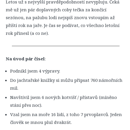
Letos už s nejvyšší pravděpodobností nevypluju. Čeká
mě už jen pár doplavných coby tečka za končící
sezónou, na palubu lodi nejspíš znovu vstoupím až
příští rok na jaře. Je čas se podívat, co všechno letošní
rok přinesl (a co ne).
Na úvod pár čísel
:
Podnikl jsem 4 výpravy.
Do jachtařské knížky si můžu připsat 760 námořních
mil.
Navštívil jsem 6 nových kotvišť / přístavů (míněno
stání přes noc).
Vzal jsem na moře 16 lidí, z toho 7 prvoplavců. Jeden
člověk se mnou plul dvakrát.