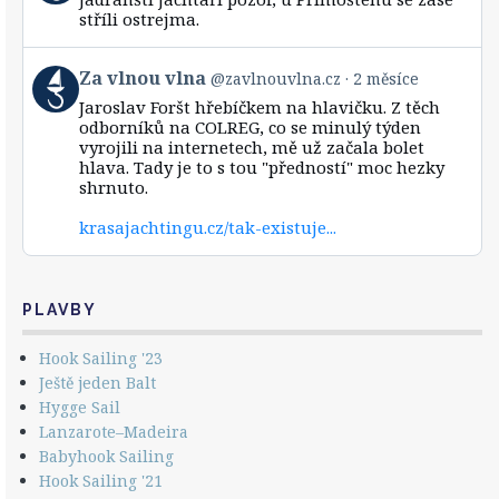
by
stříli ostrejma.
Za
vlnou
vlna
View
Za vlnou vlna
@zavlnouvlna.cz
2 měsíce
on
post
Bluesky
Jaroslav Foršt hřebíčkem na hlavičku. Z těch
by
odborníků na COLREG, co se minulý týden
Za
vyrojili na internetech, mě už začala bolet
vlnou
hlava. Tady je to s tou "předností" moc hezky
vlna
shrnuto.
on
Bluesky
krasajachtingu.cz/tak-existuje...
PLAVBY
Hook Sailing '23
Ještě jeden Balt
Hygge Sail
Lanzarote–Madeira
Babyhook Sailing
Hook Sailing '21