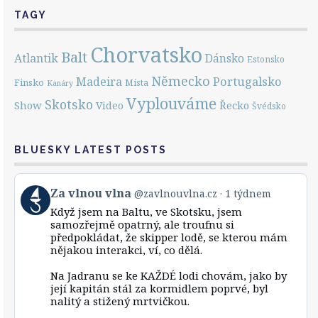
TAGY
Chorvatsko
Balt
Atlantik
Dánsko
Estonsko
Německo
Portugalsko
Madeira
Finsko
Místa
Kanáry
Vyplouváme
Skotsko
Show
Řecko
Video
Švédsko
BLUESKY LATEST POSTS
View
Za vlnou vlna
@zavlnouvlna.cz
1 týdnem
post
Když jsem na Baltu, ve Skotsku, jsem
by
samozřejmě opatrný, ale troufnu si
Za
předpokládat, že skipper lodě, se kterou mám
vlnou
nějakou interakci, ví, co dělá.
vlna
on
Bluesky
Na Jadranu se ke KAŽDÉ lodi chovám, jako by
její kapitán stál za kormidlem poprvé, byl
nalitý a stižený mrtvičkou.