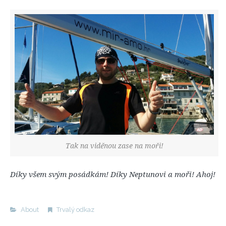
Tak na viděnou zase na moři!
Díky všem svým posádkám! Díky Neptunovi a moři! Ahoj!
About
Trvalý odkaz