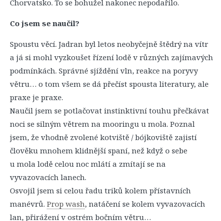
Chorvatsko. To se bohužel nakonec nepodařilo.
Co jsem se naučil?
Spoustu věcí. Jadran byl letos neobyčejně štědrý na vítr
a já si mohl vyzkoušet řízení lodě v různých zajímavých
podmínkách. Správné sjíždění vln, reakce na poryvy
větru… o tom všem se dá přečíst spousta literatury, ale
praxe je praxe.
Naučil jsem se potlačovat instinktivní touhu přečkávat
noci se silným větrem na mooringu u mola. Poznal
jsem, že vhodně zvolené kotviště / bójkoviště zajistí
člověku mnohem klidnější spaní, než když o sebe
u mola lodě celou noc mlátí a zmítají se na
vyvazovacích lanech.
Osvojil jsem si celou řadu triků kolem přístavních
manévrů.
Prop wash
, natáčení se kolem vyvazovacích
lan, přirážení v ostrém bočním větru…