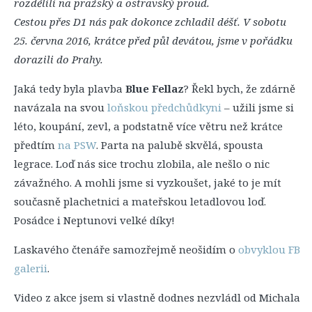
rozdělili na pražský a ostravský proud.
Cestou přes D1 nás pak dokonce zchladil déšť. V sobotu
25. června 2016, krátce před půl devátou, jsme v pořádku
dorazili do Prahy.
Jaká tedy byla plavba
Blue Fellaz
? Řekl bych, že zdárně
navázala na svou
loňskou předchůdkyni
– užili jsme si
léto, koupání, zevl, a podstatně více větru než krátce
předtím
na PSW
. Parta na palubě skvělá, spousta
legrace. Loď nás sice trochu zlobila, ale nešlo o nic
závažného. A mohli jsme si vyzkoušet, jaké to je mít
současně plachetnici a mateřskou letadlovou loď.
Posádce i Neptunovi velké díky!
Laskavého čtenáře samozřejmě neošidím o
obvyklou FB
galerii
.
Video z akce jsem si vlastně dodnes nezvládl od Michala