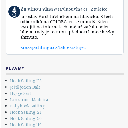
vlna
View
Za vlnou vlna
@zavlnouvlna.cz
2 měsíce
on
post
Bluesky
Jaroslav Foršt hřebíčkem na hlavičku. Z těch
by
odborníků na COLREG, co se minulý týden
Za
vyrojili na internetech, mě už začala bolet
vlnou
hlava. Tady je to s tou "předností" moc hezky
vlna
shrnuto.
on
Bluesky
krasajachtingu.cz/tak-existuje...
PLAVBY
Hook Sailing '23
Ještě jeden Balt
Hygge Sail
Lanzarote–Madeira
Babyhook Sailing
Hook Sailing '21
Hook Sailing '20
Hook Sailing '19