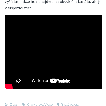
vyžádat, takže ho nenajdete na obvyklém kanálu, ale je
k dispozici zde:
Z cest
Chorvatsko
,
Video
Trvalý odkaz