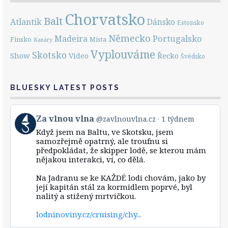
Chorvatsko
Balt
Atlantik
Dánsko
Estonsko
Německo
Portugalsko
Madeira
Finsko
Místa
Kanáry
Vyplouváme
Skotsko
Show
Řecko
Video
Švédsko
BLUESKY LATEST POSTS
View
Za vlnou vlna
@zavlnouvlna.cz
1 týdnem
post
Když jsem na Baltu, ve Skotsku, jsem
by
samozřejmě opatrný, ale troufnu si
Za
předpokládat, že skipper lodě, se kterou mám
vlnou
nějakou interakci, ví, co dělá.
vlna
on
Bluesky
Na Jadranu se ke KAŽDÉ lodi chovám, jako by
její kapitán stál za kormidlem poprvé, byl
nalitý a stižený mrtvičkou.
lodninoviny.cz/cruising/chy...