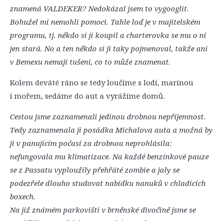
znamená VALDEKER? Nedokázal jsem to vygooglit.
Bohužel mi nemohli pomoci. Tahle loď je v majitelském
programu, tj. někdo si ji koupil a charterovka se mu o ni
jen stará. No a ten někdo si ji taky pojmenoval, takže ani
v Bemexu nemají tušení, co to může znamenat.
Kolem deváté ráno se tedy loučíme s lodí, marínou
i mořem, sedáme do aut a vyrážíme domů.
Cestou jsme zaznamenali jedinou drobnou nepříjemnost.
Tedy zaznamenala ji posádka Michalova auta a možná by
ji v panujícím počasí za drobnou neprohlásila:
nefungovala mu klimatizace. Na každé benzínkové pauze
se z Passatu vyploužily přehřáté zombie a jaly se
podezřele dlouho studovat nabídku nanuků v chladících
boxech.
Na již známém parkovišti v brněnské divočině jsme se