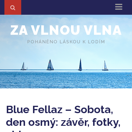
Domů
ZA VLNOU VLNA
Z cest
About
POHÁNĚNO LÁSKOU K LODÍM
Různé
O autorovi
Blue Fellaz – Sobota,
den osmý: závěr, fotky,