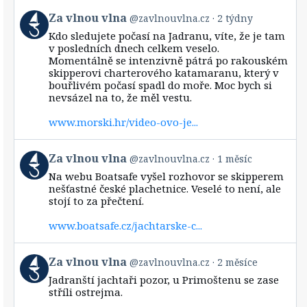
View
Za vlnou vlna
@zavlnouvlna.cz
2 týdny
post
Kdo sledujete počasí na Jadranu, víte, že je tam
by
v posledních dnech celkem veselo.
Za
Momentálně se intenzivně pátrá po rakouském
vlnou
skipperovi charterového katamaranu, který v
vlna
bouřlivém počasí spadl do moře. Moc bych si
on
Bluesky
nevsázel na to, že měl vestu.
www.morski.hr/video-ovo-je...
View
Za vlnou vlna
@zavlnouvlna.cz
1 měsíc
post
Na webu Boatsafe vyšel rozhovor se skipperem
by
nešťastné české plachetnice. Veselé to není, ale
Za
stojí to za přečtení.
vlnou
vlna
www.boatsafe.cz/jachtarske-c...
on
Bluesky
View
Za vlnou vlna
@zavlnouvlna.cz
2 měsíce
post
Jadranští jachtaři pozor, u Primoštenu se zase
by
stříli ostrejma.
Za
vlnou