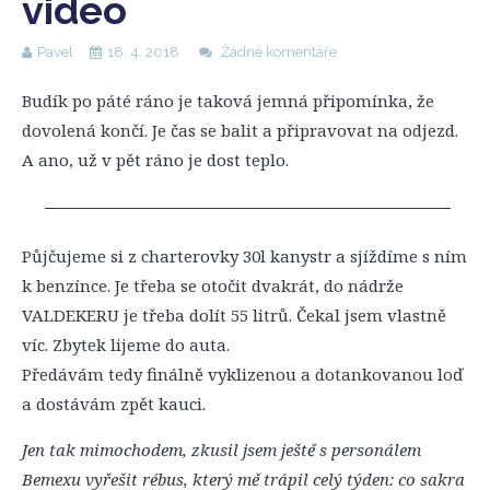
video
Pavel
18. 4. 2018
Žádné komentáře
Budík po páté ráno je taková jemná připomínka, že
dovolená končí. Je čas se balit a připravovat na odjezd.
A ano, už v pět ráno je dost teplo.
Půjčujeme si z charterovky 30l kanystr a sjíždíme s ním
k benzínce. Je třeba se otočit dvakrát, do nádrže
VALDEKERU je třeba dolít 55 litrů. Čekal jsem vlastně
víc. Zbytek lijeme do auta.
Předávám tedy finálně vyklizenou a dotankovanou loď
a dostávám zpět kauci.
Jen tak mimochodem, zkusil jsem ještě s personálem
Bemexu vyřešit rébus, který mě trápil celý týden: co sakra