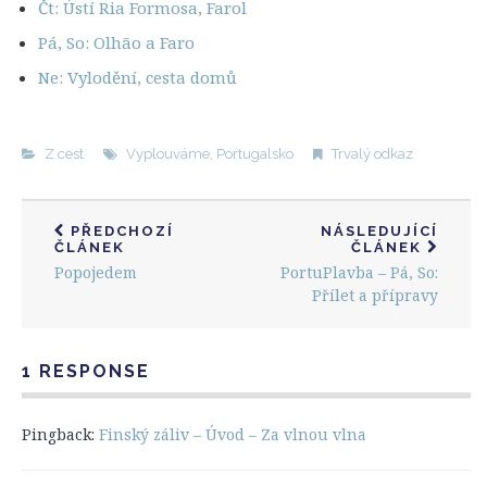
Čt: Ústí Ria Formosa, Farol
Pá, So: Olhão a Faro
Ne: Vylodění, cesta domů
Z cest
Vyplouváme
,
Portugalsko
Trvalý odkaz
PŘEDCHOZÍ
NÁSLEDUJÍCÍ
ČLÁNEK
ČLÁNEK
Popojedem
PortuPlavba – Pá, So:
Přílet a přípravy
1 RESPONSE
Pingback:
Finský záliv – Úvod – Za vlnou vlna