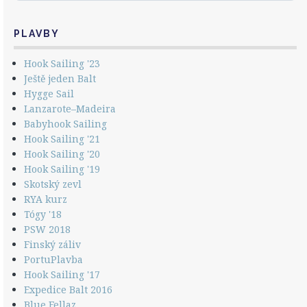
PLAVBY
Hook Sailing '23
Ještě jeden Balt
Hygge Sail
Lanzarote–Madeira
Babyhook Sailing
Hook Sailing '21
Hook Sailing '20
Hook Sailing '19
Skotský zevl
RYA kurz
Tógy '18
PSW 2018
Finský záliv
PortuPlavba
Hook Sailing '17
Expedice Balt 2016
Blue Fellaz