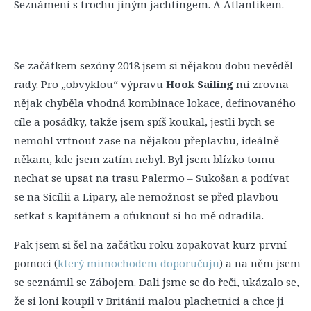
Seznámení s trochu jiným jachtingem. A Atlantikem.
Se začátkem sezóny 2018 jsem si nějakou dobu nevěděl
rady. Pro „obvyklou“ výpravu
Hook Sailing
mi zrovna
nějak chyběla vhodná kombinace lokace, definovaného
cíle a posádky, takže jsem spíš koukal, jestli bych se
nemohl vrtnout zase na nějakou přeplavbu, ideálně
někam, kde jsem zatím nebyl. Byl jsem blízko tomu
nechat se upsat na trasu Palermo – Sukošan a podívat
se na Sicílii a Lipary, ale nemožnost se před plavbou
setkat s kapitánem a oťuknout si ho mě odradila.
Pak jsem si šel na začátku roku zopakovat kurz první
pomoci (
který mimochodem doporučuju
) a na něm jsem
se seznámil se Zábojem. Dali jsme se do řeči, ukázalo se,
že si loni koupil v Británii malou plachetnici a chce ji