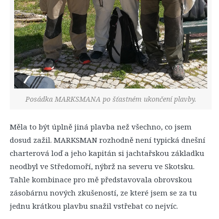
Posádka MARKSMANA po šťastném ukončení plavby.
Měla to být úplně jiná plavba než všechno, co jsem
dosud zažil. MARKSMAN rozhodně není typická dnešní
charterová loď a jeho kapitán si jachtařskou základku
neodbyl ve Středomoří, nýbrž na severu ve Skotsku.
Tahle kombinace pro mě představovala obrovskou
zásobárnu nových zkušeností, ze které jsem se za tu
jednu krátkou plavbu snažil vstřebat co nejvíc.