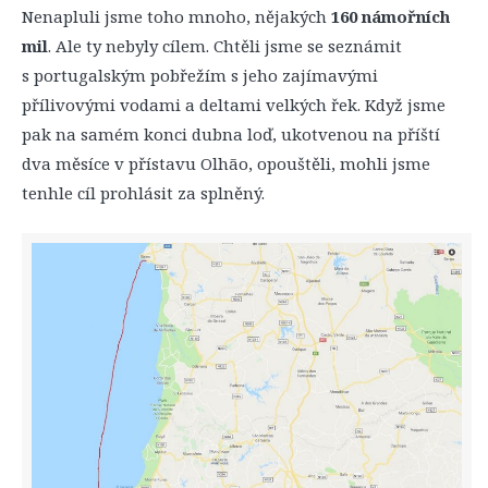
Nenapluli jsme toho mnoho, nějakých
160 námořních
mil
. Ale ty nebyly cílem. Chtěli jsme se seznámit
s portugalským pobřežím s jeho zajímavými
přílivovými vodami a deltami velkých řek. Když jsme
pak na samém konci dubna loď, ukotvenou na příští
dva měsíce v přístavu Olhão, opouštěli, mohli jsme
tenhle cíl prohlásit za splněný.