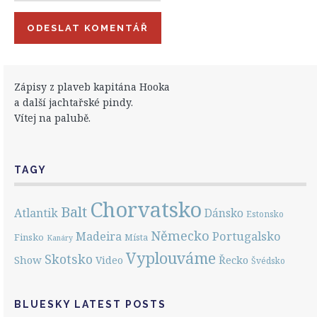
Zápisy z plaveb kapitána Hooka
a další jachtařské pindy.
Vítej na palubě.
TAGY
Chorvatsko
Balt
Atlantik
Dánsko
Estonsko
Německo
Portugalsko
Madeira
Finsko
Místa
Kanáry
Vyplouváme
Skotsko
Show
Řecko
Video
Švédsko
BLUESKY LATEST POSTS