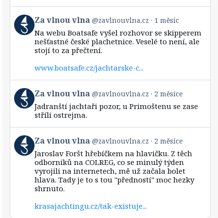
View
Za vlnou vlna
@zavlnouvlna.cz
1 měsíc
post
Na webu Boatsafe vyšel rozhovor se skipperem
by
nešťastné české plachetnice. Veselé to není, ale
Za
stojí to za přečtení.
vlnou
vlna
www.boatsafe.cz/jachtarske-c...
on
Bluesky
View
Za vlnou vlna
@zavlnouvlna.cz
2 měsíce
post
Jadranští jachtaři pozor, u Primoštenu se zase
by
stříli ostrejma.
Za
vlnou
vlna
View
Za vlnou vlna
@zavlnouvlna.cz
2 měsíce
on
post
Bluesky
Jaroslav Foršt hřebíčkem na hlavičku. Z těch
by
odborníků na COLREG, co se minulý týden
Za
vyrojili na internetech, mě už začala bolet
vlnou
hlava. Tady je to s tou "předností" moc hezky
vlna
shrnuto.
on
Bluesky
krasajachtingu.cz/tak-existuje...