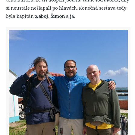
si neustále nešlapali po hlavách. Konečná sestava tedy
byla kapitán
Záboj
,
Šimon
a já.