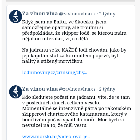
View
Za vlnou vlna
@zavlnouvlna.cz
2 týdny
post
Když jsem na Baltu, ve Skotsku, jsem
by
samozřejmě opatrný, ale troufnu si
Za
předpokládat, že skipper lodě, se kterou mám
vlnou
nějakou interakci, ví, co dělá.
vlna
on
Bluesky
Na Jadranu se ke KAŽDÉ lodi chovám, jako by
její kapitán stál za kormidlem poprvé, byl
nalitý a stižený mrtvičkou.
lodninoviny.cz/cruising/chy...
View
Za vlnou vlna
@zavlnouvlna.cz
2 týdny
post
Kdo sledujete počasí na Jadranu, víte, že je tam
by
v posledních dnech celkem veselo.
Za
Momentálně se intenzivně pátrá po rakouském
vlnou
skipperovi charterového katamaranu, který v
vlna
bouřlivém počasí spadl do moře. Moc bych si
on
Bluesky
nevsázel na to, že měl vestu.
www.morski.hr/video-ovo-je...