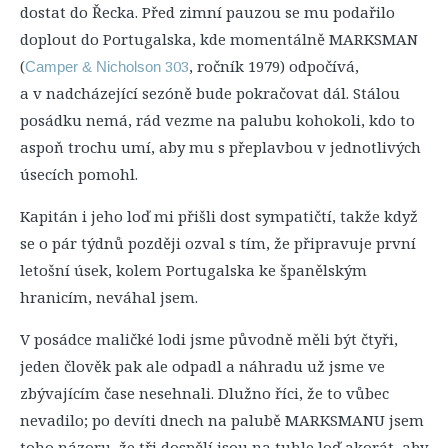
dostat do Řecka. Před zimní pauzou se mu podařilo
doplout do Portugalska, kde momentálně MARKSMAN
(
303
, ročník 1979) odpočívá,
Camper & Nicholson
a v nadcházející sezóně bude pokračovat dál. Stálou
posádku nemá, rád vezme na palubu kohokoli, kdo to
aspoň trochu umí, aby mu s přeplavbou v jednotlivých
úsecích pomohl.
Kapitán i jeho loď mi přišli dost sympatičtí, takže když
se o pár týdnů později ozval s tím, že připravuje první
letošní úsek, kolem Portugalska ke španělským
hranicím, neváhal jsem.
V posádce maličké lodi jsme původně měli být čtyři,
jeden člověk pak ale odpadl a náhradu už jsme ve
zbývajícím čase nesehnali. Dlužno říci, že to vůbec
nevadilo; po devíti dnech na palubě MARKSMANU jsem
toho názoru, že tři dospělí jsou na tuhle loď akorát, aby